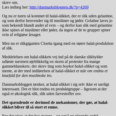
skrev om.
Læs indlæg her:
http://danmarksbloggen.dk/?p=4269
Og nu er turen så kommet til halal-slikket, der er slik uden gelantine,
og som derfor henvender sig til muslimer og jøder. Gelatine laves jo
som bekendt blandt andet af svin – og derfor kan slik med gelantine
ikke spises af muslimer eller jøder, da ingen af de to grupper spiser
svin af religiøse årsager.
Men nu er slikgiganten Cloetta igang med en større halal-produktion
af slik.
Meddelelsen om halal-slikkets vej ind på de danske slikhylder
udløste nærmest øjeblikkelig en storm af protester fra mange
gammeldanskere, der skrev ting som
boykot halal-slikket
og som
mente, at der med indførelsen af halal-slikket er
tale om endnu et
knæfald for den muslimske tro
.
Danmarksbloggen tænker, at halal-slikket i sig selv ikke er særligt
interessant. Det er blot endnu en produktgruppe – ligesom at der
også er økologisk slik, slik uden farvestoffer osv.
Det spændende er derimod de mekanismer, der gør, at halal-
slikket bliver til så stort et emne.
For det viser, at der hos mange – og også en stigende andel –