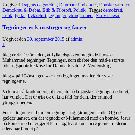
Udgivet i
Dagens dagsorden
,
Danmark i udlandet
,
Danske værdier
,
Demokrati & Debat
,
Etik & Filosofi
,
Politik
|
Tagget
demokrati
,
kritik
,
lykke
,
Lykketoft
,
tegninger
,
ytringsfrihed
|
Skriv et svar
Tegninger er kun streger og farver
Udgivet den
30. september 2015
af
admin
1
Idag er det 10 år siden, at Jyllandsposten bragte de famøse
Muhammed-tegninger. Tegninger, som skabte den måske største
udenrigspolitiske krise for Danmark siden 2. Verdenskrig.
Idag – på 10-årsdagen – er der dog ingen medier, der viser
tegningerne.
Vi kan altså konkludere, at dem, der ikke ønsker tegningerne bragt,
har vundet. Det er trist og et knæfald for dem, der er imod
ytringsfriheden.
For en tegning er bare en tegning – og gør ingen skade. Og det
gælder uanset, om det tegnede er Muhammed med en bombe, Jesus
på korset med et erigeret lem – og hvad kunstnere gennem tiderne
ellers har fundet på.