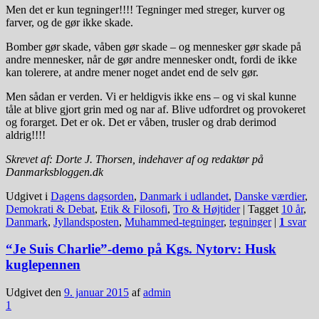
Men det er kun tegninger!!!! Tegninger med streger, kurver og
farver, og de gør ikke skade.
Bomber gør skade, våben gør skade – og mennesker gør skade på
andre mennesker, når de gør andre mennesker ondt, fordi de ikke
kan tolerere, at andre mener noget andet end de selv gør.
Men sådan er verden. Vi er heldigvis ikke ens – og vi skal kunne
tåle at blive gjort grin med og nar af. Blive udfordret og provokeret
og forarget. Det er ok. Det er våben, trusler og drab derimod
aldrig!!!!
Skrevet af: Dorte J. Thorsen, indehaver af og redaktør på
Danmarksbloggen.dk
Udgivet i
Dagens dagsorden
,
Danmark i udlandet
,
Danske værdier
,
Demokrati & Debat
,
Etik & Filosofi
,
Tro & Højtider
|
Tagget
10 år
,
Danmark
,
Jyllandsposten
,
Muhammed-tegninger
,
tegninger
|
1
svar
“Je Suis Charlie”-demo på Kgs. Nytorv: Husk
kuglepennen
Udgivet den
9. januar 2015
af
admin
1