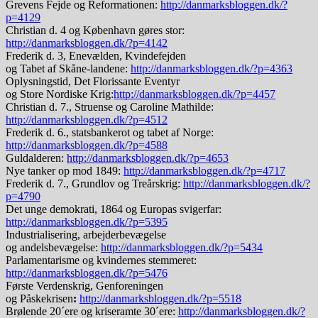
Grevens Fejde og Reformationen:
http://danmarksbloggen.dk/?
p=4129
Christian d. 4 og København gøres stor:
http://danmarksbloggen.dk/?p=4142
Frederik d. 3, Enevælden, Kvindefejden
og Tabet af Skåne-landene:
http://danmarksbloggen.dk/?p=4363
Oplysningstid, Det Florissante Eventyr
og Store Nordiske Krig:
http://danmarksbloggen.dk/?p=4457
Christian d. 7., Struense og Caroline Mathilde:
http://danmarksbloggen.dk/?p=4512
Frederik d. 6., statsbankerot og tabet af Norge:
http://danmarksbloggen.dk/?p=4588
Guldalderen:
http://danmarksbloggen.dk/?p=4653
Nye tanker op mod 1849:
http://danmarksbloggen.dk/?p=4717
Frederik d. 7., Grundlov og Treårskrig:
http://danmarksbloggen.dk/?
p=4790
Det unge demokrati, 1864 og Europas svigerfar:
http://danmarksbloggen.dk/?p=5395
Industrialisering, arbejderbevægelse
og andelsbevægelse:
http://danmarksbloggen.dk/?p=5434
Parlamentarisme og kvindernes stemmeret:
http://danmarksbloggen.dk/?p=5476
Første Verdenskrig, Genforeningen
og Påskekrisen
:
http://danmarksbloggen.dk/?p=5518
Brølende 20´ere og kriseramte 30´ere:
http://danmarksbloggen.dk/?