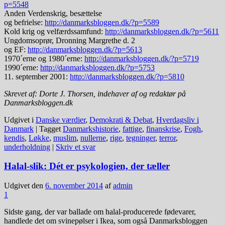
p=5548
Anden Verdenskrig, besættelse
og befrielse:
http://danmarksbloggen.dk/?p=5589
Kold krig og velfærdssamfund:
http://danmarksbloggen.dk/?p=5611
Ungdomsoprør, Dronning Margrethe d. 2
og EF:
http://danmarksbloggen.dk/?p=5613
1970´erne og 1980´erne:
http://danmarksbloggen.dk/?p=5719
1990´erne:
http://danmarksbloggen.dk/?p=5753
11. september 2001:
http://danmarksbloggen.dk/?p=5810
Skrevet af: Dorte J. Thorsen, indehaver af og redaktør på
Danmarksbloggen.dk
Udgivet i
Danske værdier
,
Demokrati & Debat
,
Hverdagsliv i
Danmark
|
Tagget
Danmarkshistorie
,
fattige
,
finanskrise
,
Fogh
,
kendis
,
Løkke
,
muslim
,
nullerne
,
rige
,
tegninger
,
terror
,
underholdning
|
Skriv et svar
Halal-slik: Dét er psykologien, der tæller
Udgivet den
6. november 2014
af
admin
1
Sidste gang, der var ballade om halal-producerede fødevarer,
handlede det om svinepølser i Ikea, som også Danmarksbloggen