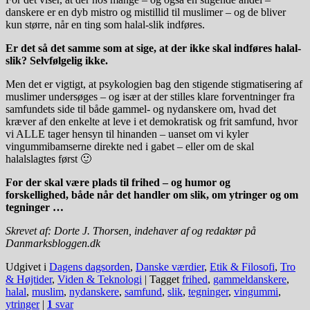
danskere er en dyb mistro og mistillid til muslimer – og de bliver
kun større, når en ting som halal-slik indføres.
Er det så det samme som at sige, at der ikke skal indføres halal-
slik? Selvfølgelig ikke.
Men det er vigtigt, at psykologien bag den stigende stigmatisering af
muslimer undersøges – og især at der stilles klare forventninger fra
samfundets side til både gammel- og nydanskere om, hvad det
kræver af den enkelte at leve i et demokratisk og frit samfund, hvor
vi ALLE tager hensyn til hinanden – uanset om vi kyler
vingummibamserne direkte ned i gabet – eller om de skal
halalslagtes først 🙂
For der skal være plads til frihed – og humor og
forskellighed, både når det handler om slik, om ytringer og om
tegninger …
Skrevet af: Dorte J. Thorsen, indehaver af og redaktør på
Danmarksbloggen.dk
Udgivet i
Dagens dagsorden
,
Danske værdier
,
Etik & Filosofi
,
Tro
& Højtider
,
Viden & Teknologi
|
Tagget
frihed
,
gammeldanskere
,
halal
,
muslim
,
nydanskere
,
samfund
,
slik
,
tegninger
,
vingummi
,
ytringer
|
1
svar