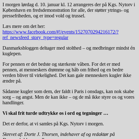
I morgen lørdag d. 10. januar kl. 12 arrangeres der på Kgs. Nytorv i
København en fredsdemonstration for alle, der støtter ytrings- og
pressefriheden, og er imod vold og trussel.
Læs mere om det her:
https://www.facebook.com/#!/events/1527070294216172/?
ref_newsfeed_story_type=regular
Danmarksbloggen deltager med stolthed – og medbringer mindst én
kuglepen.
For pennen er det bedste og stærkeste våben. For det er med
pennen, at menneskers drømme og håb om frihed og en bedre
verden bliver til virkelighed. Det kan gale menneskers kugler ikke
ændre på.
Sådanne kugler som dem, der faldt i Paris i onsdags, kan nok skabe
sorg – og angst. Men de kan ikke – og de må ikke styre os og vores
handlinger.
Vi skal frit turde udtrykke os i ord og tegninger …
Det er derfor, at vi samles på Kgs. Nytorv i morgen.
Skrevet af: Dorte J. Thorsen, indehaver af og redaktør på