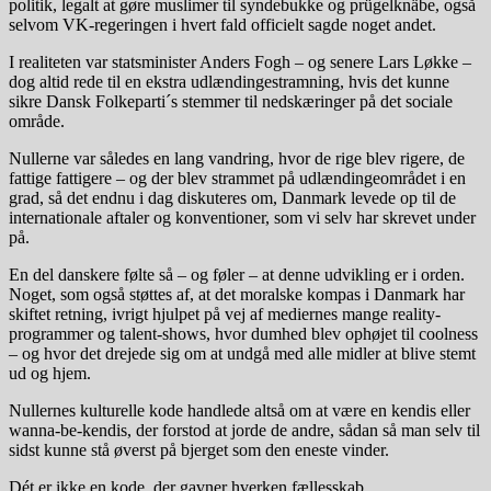
politik, legalt at gøre muslimer til syndebukke og prügelknäbe, også
selvom VK-regeringen i hvert fald officielt sagde noget andet.
I realiteten var statsminister Anders Fogh – og senere Lars Løkke –
dog altid rede til en ekstra udlændingestramning, hvis det kunne
sikre Dansk Folkeparti´s stemmer til nedskæringer på det sociale
område.
Nullerne var således en lang vandring, hvor de rige blev rigere, de
fattige fattigere – og der blev strammet på udlændingeområdet i en
grad, så det endnu i dag diskuteres om, Danmark levede op til de
internationale aftaler og konventioner, som vi selv har skrevet under
på.
En del danskere følte så – og føler – at denne udvikling er i orden.
Noget, som også støttes af, at det moralske kompas i Danmark har
skiftet retning, ivrigt hjulpet på vej af mediernes mange reality-
programmer og talent-shows, hvor dumhed blev ophøjet til coolness
– og hvor det drejede sig om at undgå med alle midler at blive stemt
ud og hjem.
Nullernes kulturelle kode handlede altså om at være en kendis eller
wanna-be-kendis, der forstod at jorde de andre, sådan så man selv til
sidst kunne stå øverst på bjerget som den eneste vinder.
Dét er ikke en kode, der gavner hverken fællesskab,