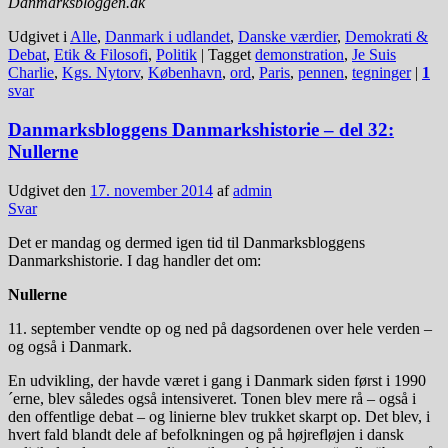
Danmarksbloggen.dk
Udgivet i
Alle
,
Danmark i udlandet
,
Danske værdier
,
Demokrati &
Debat
,
Etik & Filosofi
,
Politik
|
Tagget
demonstration
,
Je Suis
Charlie
,
Kgs. Nytorv
,
København
,
ord
,
Paris
,
pennen
,
tegninger
|
1
svar
Danmarksbloggens Danmarkshistorie – del 32:
Nullerne
Udgivet den
17. november 2014
af
admin
Svar
Det er mandag og dermed igen tid til Danmarksbloggens
Danmarkshistorie. I dag handler det om:
Nullerne
11. september vendte op og ned på dagsordenen over hele verden –
og også i Danmark.
En udvikling, der havde været i gang i Danmark siden først i 1990
´erne, blev således også intensiveret. Tonen blev mere rå – også i
den offentlige debat – og linierne blev trukket skarpt op. Det blev, i
hvert fald blandt dele af befolkningen og på højrefløjen i dansk