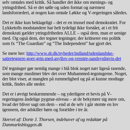
selv omtales med kritik. Så handler det ikke om menings- og
ytringsfrihed. Så er det sølle og uden format og nærmest
landsforræderi, at nogen kan omtale Løkke og V-regeringen således.
Det er ikke kun beklageligt – det er en trussel mod demokratiet. For
Lykketofts modstandere har helt tydeligt ikke forstået, at i et frit
demokrati gælder ytringsfriheden ALLE – også dem, man er uenige
med. Og også dem, der tegner tegninger, der kritiserer ens politik
som fx “The Guardian” og “The Independent” har gjort det.
Se mere her:
http://www.dr.dk/nyheder/indland/udenlandske-
satiretegnere-goer-grin-med-asyllov-og-venstre-sandsynligvis-det
Dé tegninger gør nemlig mange i blå blok noget nær ligeså rasende,
som mange muslimer blev det over Muhammed-tegningerne. Noget,
der blot viser, at manglen på rummelighed og på at kunne modtage
kritik, findes alle steder.
Det er i øvrigt beskæmmende – og yderligere et bevis på V-
regeringens åndelige pygmæ-niveau – at de bekymrer sig mere om,
hvad der bliver sagt om dem – end at de selv i går stemte en lov
igennem, der adskiller børn og forældre i tre år.
Skrevet af: Dorte J. Thorsen, indehaver af og redaktør på
Danmarksbloggen.dk