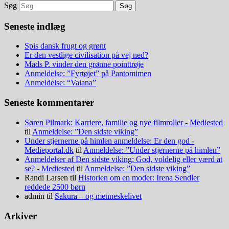
Søg
Seneste indlæg
Spis dansk frugt og grønt
Er den vestlige civilisation på vej ned?
Mads P. vinder den grønne pointtrøje
Anmeldelse: ”Fyrtøjet” på Pantomimen
Anmeldelse: “Vaiana”
Seneste kommentarer
Søren Pilmark: Karriere, familie og nye filmroller - Mediested
til
Anmeldelse: ”Den sidste viking”
Under stjernerne på himlen anmeldelse: Er den god -
Medieportal.dk
til
Anmeldelse: ”Under stjernerne på himlen”
Anmeldelser af Den sidste viking: God, voldelig eller værd at
se? - Mediested
til
Anmeldelse: ”Den sidste viking”
Randi Larsen
til
Historien om en moder: Irena Sendler
reddede 2500 børn
admin
til
Sakura – og menneskelivet
Arkiver