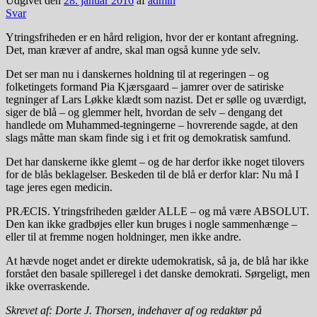
Udgivet den
28. januar 2016
af
admin
Svar
Ytringsfriheden er en hård religion, hvor der er kontant afregning.
Det, man kræver af andre, skal man også kunne yde selv.
Det ser man nu i danskernes holdning til at regeringen – og
folketingets formand Pia Kjærsgaard – jamrer over de satiriske
tegninger af Lars Løkke klædt som nazist. Det er sølle og uværdigt,
siger de blå – og glemmer helt, hvordan de selv – dengang det
handlede om Muhammed-tegningerne – hovrerende sagde, at den
slags måtte man skam finde sig i et frit og demokratisk samfund.
Det har danskerne ikke glemt – og de har derfor ikke noget tilovers
for de blås beklagelser. Beskeden til de blå er derfor klar: Nu må I
tage jeres egen medicin.
PRÆCIS. Ytringsfriheden gælder ALLE – og må være ABSOLUT.
Den kan ikke gradbøjes eller kun bruges i nogle sammenhænge –
eller til at fremme nogen holdninger, men ikke andre.
At hævde noget andet er direkte udemokratisk, så ja, de blå har ikke
forstået den basale spilleregel i det danske demokrati. Sørgeligt, men
ikke overraskende.
Skrevet af: Dorte J. Thorsen, indehaver af og redaktør på