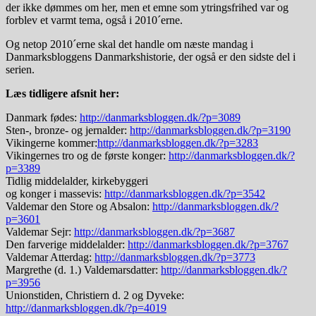
der ikke dømmes om her, men et emne som ytringsfrihed var og
forblev et varmt tema, også i 2010´erne.
Og netop 2010´erne skal det handle om næste mandag i
Danmarksbloggens Danmarkshistorie, der også er den sidste del i
serien.
Læs tidligere afsnit her:
Danmark fødes:
http://danmarksbloggen.dk/?p=3089
Sten-, bronze- og jernalder:
http://danmarksbloggen.dk/?p=3190
Vikingerne kommer:
http://danmarksbloggen.dk/?p=3283
Vikingernes tro og de første konger:
http://danmarksbloggen.dk/?
p=3389
Tidlig middelalder, kirkebyggeri
og konger i massevis:
http://danmarksbloggen.dk/?p=3542
Valdemar den Store og Absalon:
http://danmarksbloggen.dk/?
p=3601
Valdemar Sejr:
http://danmarksbloggen.dk/?p=3687
Den farverige middelalder:
http://danmarksbloggen.dk/?p=3767
Valdemar Atterdag:
http://danmarksbloggen.dk/?p=3773
Margrethe (d. 1.) Valdemarsdatter:
http://danmarksbloggen.dk/?
p=3956
Unionstiden, Christiern d. 2 og Dyveke:
http://danmarksbloggen.dk/?p=4019