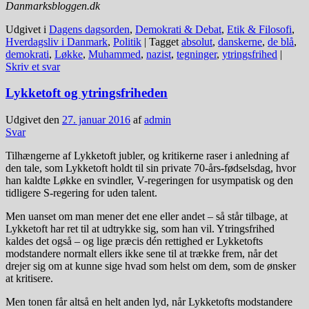
Danmarksbloggen.dk
Udgivet i
Dagens dagsorden
,
Demokrati & Debat
,
Etik & Filosofi
,
Hverdagsliv i Danmark
,
Politik
|
Tagget
absolut
,
danskerne
,
de blå
,
demokrati
,
Løkke
,
Muhammed
,
nazist
,
tegninger
,
ytringsfrihed
|
Skriv et svar
Lykketoft og ytringsfriheden
Udgivet den
27. januar 2016
af
admin
Svar
Tilhængerne af Lykketoft jubler, og kritikerne raser i anledning af
den tale, som Lykketoft holdt til sin private 70-års-fødselsdag, hvor
han kaldte Løkke en svindler, V-regeringen for usympatisk og den
tidligere S-regering for uden talent.
Men uanset om man mener det ene eller andet – så står tilbage, at
Lykketoft har ret til at udtrykke sig, som han vil. Ytringsfrihed
kaldes det også – og lige præcis dén rettighed er Lykketofts
modstandere normalt ellers ikke sene til at trække frem, når det
drejer sig om at kunne sige hvad som helst om dem, som de ønsker
at kritisere.
Men tonen får altså en helt anden lyd, når Lykketofts modstandere