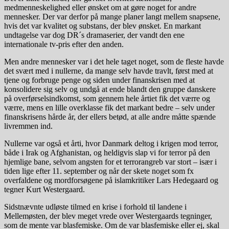
medmenneskelighed eller ønsket om at gøre noget for andre
mennesker. Der var derfor på mange planer langt mellem snapsene,
hvis det var kvalitet og substans, der blev ønsket. En markant
undtagelse var dog DR´s dramaserier, der vandt den ene
internationale tv-pris efter den anden.
Men andre mennesker var i det hele taget noget, som de fleste havde
det svært med i nullerne, da mange selv havde travlt, først med at
tjene og forbruge penge og siden under finanskrisen med at
konsolidere sig selv og undgå at ende blandt den gruppe danskere
på overførselsindkomst, som gennem hele årtiet fik det værre og
værre, mens en lille overklasse fik det markant bedre – selv under
finanskrisens hårde år, der ellers betød, at alle andre måtte spænde
livremmen ind.
Nullerne var også et årti, hvor Danmark deltog i krigen mod terror,
både i Irak og Afghanistan, og heldigvis slap vi for terror på den
hjemlige bane, selvom angsten for et terrorangreb var stort – især i
tiden lige efter 11. september og når der skete noget som fx
overfaldene og mordforsøgene på islamkritiker Lars Hedegaard og
tegner Kurt Westergaard.
Sidstnævnte udløste tilmed en krise i forhold til landene i
Mellemøsten, der blev meget vrede over Westergaards tegninger,
som de mente var blasfemiske. Om de var blasfemiske eller ej, skal