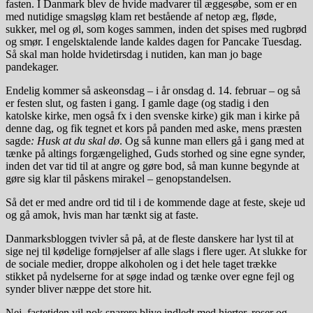
fasten. I Danmark blev de hvide madvarer til æggesøbe, som er en
med nutidige smagsløg klam ret bestående af netop æg, fløde,
sukker, mel og øl, som koges sammen, inden det spises med rugbrød
og smør. I engelsktalende lande kaldes dagen for Pancake Tuesdag.
Så skal man holde hvidetirsdag i nutiden, kan man jo bage
pandekager.
Endelig kommer så askeonsdag – i år onsdag d. 14. februar – og så
er festen slut, og fasten i gang. I gamle dage (og stadig i den
katolske kirke, men også fx i den svenske kirke) gik man i kirke på
denne dag, og fik tegnet et kors på panden med aske, mens præsten
sagde
: Husk at du skal dø
. Og så kunne man ellers gå i gang med at
tænke på altings forgængelighed, Guds storhed og sine egne synder,
inden det var tid til at angre og gøre bod, så man kunne begynde at
gøre sig klar til påskens mirakel – genopstandelsen.
Så det er med andre ord tid til i de kommende dage at feste, skeje ud
og gå amok, hvis man har tænkt sig at faste.
Danmarksbloggen tvivler så på, at de fleste danskere har lyst til at
sige nej til kødelige fornøjelser af alle slags i flere uger. At slukke for
de sociale medier, droppe alkoholen og i det hele taget trække
stikket på nydelserne for at søge indad og tænke over egne fejl og
synder bliver næppe det store hit.
Nej, fastetiden vil nok snarere blive indledt med hjerter, roser og