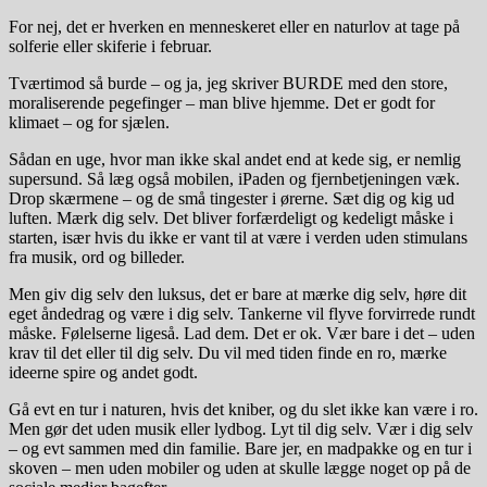
For nej, det er hverken en menneskeret eller en naturlov at tage på
solferie eller skiferie i februar.
Tværtimod så burde – og ja, jeg skriver BURDE med den store,
moraliserende pegefinger – man blive hjemme. Det er godt for
klimaet – og for sjælen.
Sådan en uge, hvor man ikke skal andet end at kede sig, er nemlig
supersund. Så læg også mobilen, iPaden og fjernbetjeningen væk.
Drop skærmene – og de små tingester i ørerne. Sæt dig og kig ud
luften. Mærk dig selv. Det bliver forfærdeligt og kedeligt måske i
starten, især hvis du ikke er vant til at være i verden uden stimulans
fra musik, ord og billeder.
Men giv dig selv den luksus, det er bare at mærke dig selv, høre dit
eget åndedrag og være i dig selv. Tankerne vil flyve forvirrede rundt
måske. Følelserne ligeså. Lad dem. Det er ok. Vær bare i det – uden
krav til det eller til dig selv. Du vil med tiden finde en ro, mærke
ideerne spire og andet godt.
Gå evt en tur i naturen, hvis det kniber, og du slet ikke kan være i ro.
Men gør det uden musik eller lydbog. Lyt til dig selv. Vær i dig selv
– og evt sammen med din familie. Bare jer, en madpakke og en tur i
skoven – men uden mobiler og uden at skulle lægge noget op på de