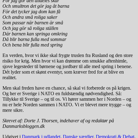
För jag gör den alldeles skär
Och smultron det gör jag åt barna
För det tycker jag dom kan få
Och andra små roliga saker
Som passar när barnen är små
Och jag gör så roliga ställen
Där barnen kan springa omkring
Då blir barna fulla med sommar
Och bena blir fulla med spring
En verden, hvor vi ikke skal frygte truslen fra Rusland og den store
risiko for krig. Men hvor vi kan drømme om smukke aftenhimle,
sjove legesteder til børnene og jordbær til alle med spring i benene.
Dét lyder som et skønt eventyr, som kræver fred for at blive en
realitet.
Men skal freden have en chance, så skal vi forberede os på krigen.
Og her er Sverige i NATO en fuldstændig nødvendighed. Så:
Tillykke til Sverige – og til os. Vi hører sammen her i Norden – og
nu er hele Norden sammen i NATO. Vi er blevet mere trygge – og
mere sikre.
Skrevet af: Dorte J. Thorsen, indehaver af og redaktør på
Danmarksbloggen.dk
Udgivet i
Danmark i udlandet
,
Danske værdier
,
Demokrati & Debat
,