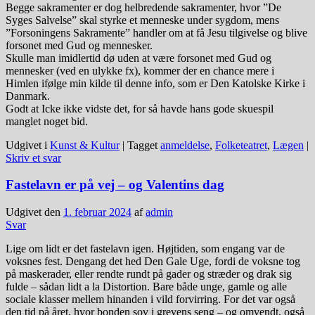
Begge sakramenter er dog helbredende sakramenter, hvor ”De
Syges Salvelse” skal styrke et menneske under sygdom, mens
”Forsoningens Sakramente” handler om at få Jesu tilgivelse og blive
forsonet med Gud og mennesker.
Skulle man imidlertid dø uden at være forsonet med Gud og
mennesker (ved en ulykke fx), kommer der en chance mere i
Himlen ifølge min kilde til denne info, som er Den Katolske Kirke i
Danmark.
Godt at Icke ikke vidste det, for så havde hans gode skuespil
manglet noget bid.
Udgivet i
Kunst & Kultur
|
Tagget
anmeldelse
,
Folketeatret
,
Lægen
|
Skriv et svar
Fastelavn er på vej – og Valentins dag
Udgivet den
1. februar 2024
af
admin
Svar
Lige om lidt er det fastelavn igen. Højtiden, som engang var de
voksnes fest. Dengang det hed Den Gale Uge, fordi de voksne tog
på maskerader, eller rendte rundt på gader og stræder og drak sig
fulde – sådan lidt a la Distortion. Bare både unge, gamle og alle
sociale klasser mellem hinanden i vild forvirring. For det var også
den tid på året, hvor bonden sov i grevens seng – og omvendt, også