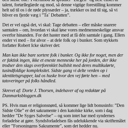
talent, fortælleglæde og mod, så denne vigtige forestilling kommer
helt ud til os i de røde plyssæder – ja, trækker os ind til sig, så vi
bliver en fjerde væg i ”Ta´ Debatten”.
Det er vel også det, vi skal: Tage debatten – eller måske snarere
samtalen – om, hvordan vi skal løse vores medmenneskelige ansvar
overfor hinanden. For det haster med at få dén samtale i gang. Ellers
ender vi med – for alvor – at dele folk op i bunker. Som stykkets
forfatter Robert Icke skriver det:
Man kan ikke bare sortere folk i bunker. Og ikke for noget, men der
er faktisk ingen, ikke et eneste menneske her på jorden, der ikke
trodser den slags overforenklet bullshit med deres multikulørte,
tusindfoldige kompleksitet. Sidste gang vi delte verden op i
identitetsgrupper, lad os huske hvor den vej førte hen – med
tatoveringer på folks håndled.
Skrevet af: Dorte J. Thorsen, indehaver af og redaktør på
Danmarksbloggen.dk
PS. Hvis man er religionsnørd, så kommer lige lidt bonusinfo: ”Den
Sidste Olie” er det sakramente i den katolske kirke, som i dag
hedder ”De Syges Salvelse” – og som intet har med syndernes
forladelse at gøre. Syndsforladelsen fås udelukkende via skriftemålet
eller ”Forsoningens Sakramente”, som det hedder nu.