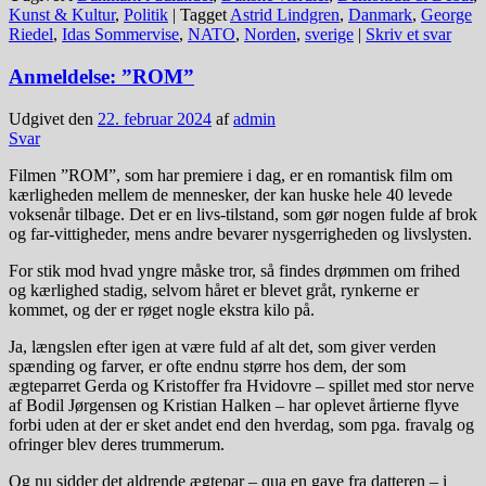
Kunst & Kultur
,
Politik
|
Tagget
Astrid Lindgren
,
Danmark
,
George
Riedel
,
Idas Sommervise
,
NATO
,
Norden
,
sverige
|
Skriv et svar
Anmeldelse: ”ROM”
Udgivet den
22. februar 2024
af
admin
Svar
Filmen ”ROM”, som har premiere i dag, er en romantisk film om
kærligheden mellem de mennesker, der kan huske hele 40 levede
voksenår tilbage. Det er en livs-tilstand, som gør nogen fulde af brok
og far-vittigheder, mens andre bevarer nysgerrigheden og livslysten.
For stik mod hvad yngre måske tror, så findes drømmen om frihed
og kærlighed stadig, selvom håret er blevet gråt, rynkerne er
kommet, og der er røget nogle ekstra kilo på.
Ja, længslen efter igen at være fuld af alt det, som giver verden
spænding og farver, er ofte endnu større hos dem, der som
ægteparret Gerda og Kristoffer fra Hvidovre – spillet med stor nerve
af Bodil Jørgensen og Kristian Halken – har oplevet årtierne flyve
forbi uden at der er sket andet end den hverdag, som pga. fravalg og
ofringer blev deres trummerum.
Og nu sidder det aldrende ægtepar – qua en gave fra datteren – i