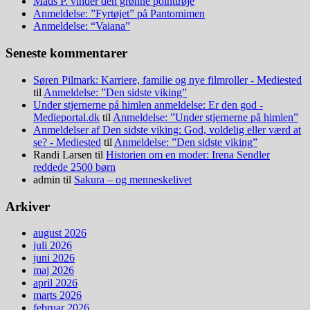
Mads P. vinder den grønne pointtrøje
Anmeldelse: ”Fyrtøjet” på Pantomimen
Anmeldelse: “Vaiana”
Seneste kommentarer
Søren Pilmark: Karriere, familie og nye filmroller - Mediested
til
Anmeldelse: ”Den sidste viking”
Under stjernerne på himlen anmeldelse: Er den god -
Medieportal.dk
til
Anmeldelse: ”Under stjernerne på himlen”
Anmeldelser af Den sidste viking: God, voldelig eller værd at
se? - Mediested
til
Anmeldelse: ”Den sidste viking”
Randi Larsen
til
Historien om en moder: Irena Sendler
reddede 2500 børn
admin
til
Sakura – og menneskelivet
Arkiver
august 2026
juli 2026
juni 2026
maj 2026
april 2026
marts 2026
februar 2026