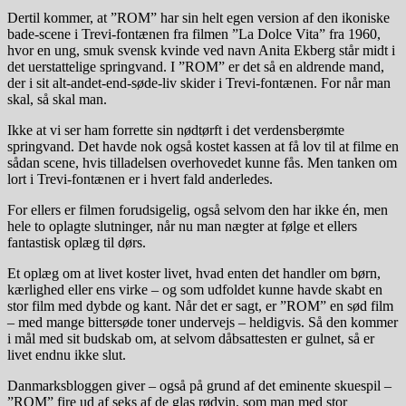
Dertil kommer, at ”ROM” har sin helt egen version af den ikoniske
bade-scene i Trevi-fontænen fra filmen ”La Dolce Vita” fra 1960,
hvor en ung, smuk svensk kvinde ved navn Anita Ekberg står midt i
det uerstattelige springvand. I ”ROM” er det så en aldrende mand,
der i sit alt-andet-end-søde-liv skider i Trevi-fontænen. For når man
skal, så skal man.
Ikke at vi ser ham forrette sin nødtørft i det verdensberømte
springvand. Det havde nok også kostet kassen at få lov til at filme en
sådan scene, hvis tilladelsen overhovedet kunne fås. Men tanken om
lort i Trevi-fontænen er i hvert fald anderledes.
For ellers er filmen forudsigelig, også selvom den har ikke én, men
hele to oplagte slutninger, når nu man nægter at følge et ellers
fantastisk oplæg til dørs.
Et oplæg om at livet koster livet, hvad enten det handler om børn,
kærlighed eller ens virke – og som udfoldet kunne havde skabt en
stor film med dybde og kant. Når det er sagt, er ”ROM” en sød film
– med mange bittersøde toner undervejs – heldigvis. Så den kommer
i mål med sit budskab om, at selvom dåbsattesten er gulnet, så er
livet endnu ikke slut.
Danmarksbloggen giver – også på grund af det eminente skuespil –
”ROM” fire ud af seks af de glas rødvin, som man med stor