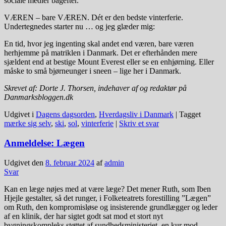
sociale medier bagefter.
VÆREN – bare VÆREN. Dét er den bedste vinterferie.
Undertegnedes starter nu … og jeg glæder mig:
En tid, hvor jeg ingenting skal andet end væren, bare væren
herhjemme på matriklen i Danmark. Det er efterhånden mere
sjældent end at bestige Mount Everest eller se en enhjørning. Eller
måske to små bjørneunger i sneen – lige her i Danmark.
Skrevet af: Dorte J. Thorsen, indehaver af og redaktør på
Danmarksbloggen.dk
Udgivet i
Dagens dagsorden
,
Hverdagsliv i Danmark
|
Tagget
mærke sig selv
,
ski
,
sol
,
vinterferie
|
Skriv et svar
Anmeldelse: Lægen
Udgivet den
8. februar 2024
af
admin
Svar
Kan en læge nøjes med at være læge? Det mener Ruth, som Iben
Hjejle gestalter, så det runger, i Folketeatrets forestilling ”Lægen”
om Ruth, den kompromisløse og insisterende grundlægger og leder
af en klinik, der har sigtet godt sat mod et stort nyt
bygningskompleks støttet af sundhedsministeriet, en kur mod