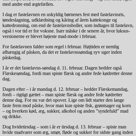
med andre end ægtefællen.
I dag er fastelavnen en uskyldig børnenes fest med fastelavnsris,
tøndeslagning, udklædning og kåring af årets kattekonge og
kattedronning, om end de fastelavnsboller, som indtages til fastelavn,
også i vor tid er for voksne. Især måske i de senere år, hvor luksus-
versionerne er blevet højeste mad-mode i februar.
For fastelavnen falder som regel i februar. Højtiden er nemlig
afhængig af påsken, da det er fastelavnssøndag syv uger inden
påskedag.
I år er det fastelavns-søndag d. 11. februar. Dagen hedder også
Flæskesøndag, fordi man spiste flæsk og andre fede kødretter denne
dag.
Dagen efter – i år mandag d. 12. februar – hedder Flæskemandag,
fordi – rigtigt gættet – man spiste flæsk og andre fede kødretter
denne dag. For nu var det opover. Lige om lidt starter den lange
faste frem mod påske, hvor man kun spiste fisk, grøntsager og korn
– og hverken kød, æg, sukker, alkohol og anden ”syndefuld” mad
og drikke.
Dog hvidetirsdag – som i år er tirsdag d. 13. februar – spiste man
hvide madvarer som æg, smør, fløde og sukker for sidste gang inden