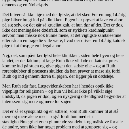
demens og en Nobel-pris.
Det bliver så ikke lige med det første, at det sker. For en ung 14-årig
pige bliver bragt ind på klinikken. Pigen har prøvet at lave en abort
på sig selv, og det går så grueligt galt, at hun dør af det. Det er dog
ikke det meningsløse dødsfald, som er stykkets kardinalpunkt,
selvom man måske nok kunne mene, at det vigtigste samtaleemne
efter sådan en tragedie ville være, hvad der driver en 14-årig katolsk
pige til at forsøge en illegal abort.
Nej, det, som påvirker først hele klinikken, siden hele byen og hele
landet, er det faktum, at læge Ruth ikke vil lade en katolsk præst
komme ind på stuen og give pigen den sidste olie – og at Ruth
rører/skubber til præstens skulder, da han prøver at mase sig forbi
Ruth og ind gennem døren til pigen, der ligger på sit dødsleje.
Men Ruth står fast. Lægevidenskaben har i hendes optik ikke
vigepligt for religionen – og hun vil heller ikke på vilkår sige
undskyld, da pigen er død, og en nysgerrig offentlighed begynder at
interessere sig mere og mere for sagen.
Det er så et synspunkt og en adfærd, som Ruth kommer til at stå
mere og mere alene med – også fordi hun med sin
stædighed/integritet er en glimrende syndebuk og målskive for alle
de andre, som ikke har noget problem med at gruppere sig – og