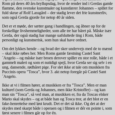
Rom på deres 40 års-bryllupsdag, hvor de render ind i Gerdas gamle
flamme, den svenske kunstmaler og kunstlærer Johannes – spillet for
fuld skrue af Rolf Lassgård – der stadig lever det frie kunstnerliv,
som også Gerda gjorde for netop 40 år siden.
Det er et møde, der sætter gang i handlingen, og åbner op for de
forskellige livshemmeligheder, som alle tre har båret på. Måske især
Gerda, der også stadig har mange uafsluttede ting i Rom, både
personligt og kunstnerisk, som hun skal have ordnet.
Om det lykkes hende – og hvad der sker undervejs med de to mænd
– skal ikke røbes her. Men Roms gamle fæstning Castel Sant
´Angelo – og måske især broen derover spiller en stor rolle, både i et
gammelt maleri og som et nutidigt spejl, hvor Gerda ser sig selv i en
ung, dansende, rødhåret pige. For slet ikke at tale om musikken fra
Puccinis opera ”Tosca”, hvor 3. akt netop foregår på Castel Sant
´Angelo.
Ikke at vi i filmen hører, at musikken er fra ”Tosca”. Men er man
kulturel (som Gerda og Johannes, men ikke Kristoffer) – og kan
man sin ”Tosca”, så ved man, at musikken er, fra da Toscas elsker
Mario skal skydes – og at både han og Tosca tror, at det blot er en
fake-henrettelse med løst krudt. Det er det så ikke. Og det at der
skydes med skarpt både i operaen og i filmen er dér en pointe i, som
først senere i filmen går op for én.