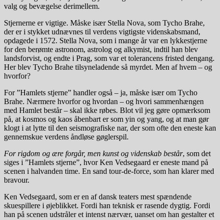
valg og bevægelse derimellem.
Stjernerne er vigtige. Måske især Stella Nova, som Tycho Brahe,
der er i stykket udnævnes til verdens vigtigste videnskabsmand,
opdagede i 1572. Stella Nova, som i mange år var en lykkestjerne
for den berømte astronom, astrolog og alkymist, indtil han blev
landsforvist, og endte i Prag, som var et tolerancens fristed dengang.
Her blev Tycho Brahe tilsyneladende så myrdet. Men af hvem – og
hvorfor?
For ”Hamlets stjerne” handler også – ja, måske især om Tycho
Brahe. Nærmere hvorfor og hvordan – og hvori sammenhængen
med Hamlet består – skal ikke røbes. Blot vil jeg gøre opmærksom
på, at kosmos og kaos åbenbart er som yin og yang, og at man gør
klogt i at lytte til den seismografiske nar, der som ofte den eneste kan
gennemskue verdens åndløse gøglerspil.
For rigdom og ære forgår, men kunst og videnskab består
, som det
siges i ”Hamlets stjerne”, hvor Ken Vedsegaard er eneste mand på
scenen i halvanden time. En sand tour-de-force, som han klarer med
bravour.
Ken Vedsegaard, som er en af dansk teaters mest spændende
skuespillere i øjeblikket. Fordi han teknisk er rasende dygtig. Fordi
han på scenen udstråler et intenst nærvær, uanset om han gestalter et