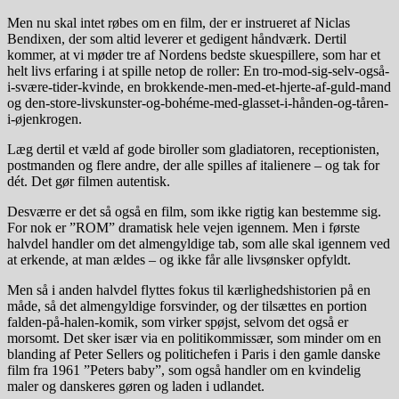
Men nu skal intet røbes om en film, der er instrueret af Niclas
Bendixen, der som altid leverer et gedigent håndværk. Dertil
kommer, at vi møder tre af Nordens bedste skuespillere, som har et
helt livs erfaring i at spille netop de roller: En tro-mod-sig-selv-også-
i-svære-tider-kvinde, en brokkende-men-med-et-hjerte-af-guld-mand
og den-store-livskunster-og-bohéme-med-glasset-i-hånden-og-tåren-
i-øjenkrogen.
Læg dertil et væld af gode biroller som gladiatoren, receptionisten,
postmanden og flere andre, der alle spilles af italienere – og tak for
dét. Det gør filmen autentisk.
Desværre er det så også en film, som ikke rigtig kan bestemme sig.
For nok er ”ROM” dramatisk hele vejen igennem. Men i første
halvdel handler om det almengyldige tab, som alle skal igennem ved
at erkende, at man ældes – og ikke får alle livsønsker opfyldt.
Men så i anden halvdel flyttes fokus til kærlighedshistorien på en
måde, så det almengyldige forsvinder, og der tilsættes en portion
falden-på-halen-komik, som virker spøjst, selvom det også er
morsomt. Det sker især via en politikommissær, som minder om en
blanding af Peter Sellers og politichefen i Paris i den gamle danske
film fra 1961 ”Peters baby”, som også handler om en kvindelig
maler og danskeres gøren og laden i udlandet.