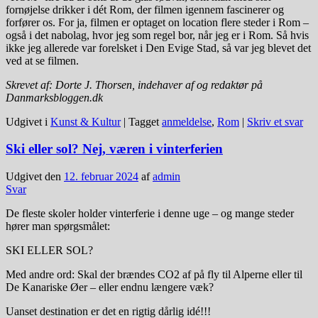
fornøjelse drikker i dét Rom, der filmen igennem fascinerer og
forfører os. For ja, filmen er optaget on location flere steder i Rom –
også i det nabolag, hvor jeg som regel bor, når jeg er i Rom. Så hvis
ikke jeg allerede var forelsket i Den Evige Stad, så var jeg blevet det
ved at se filmen.
Skrevet af: Dorte J. Thorsen, indehaver af og redaktør på
Danmarksbloggen.dk
Udgivet i
Kunst & Kultur
|
Tagget
anmeldelse
,
Rom
|
Skriv et svar
Ski eller sol? Nej, væren i vinterferien
Udgivet den
12. februar 2024
af
admin
Svar
De fleste skoler holder vinterferie i denne uge – og mange steder
hører man spørgsmålet:
SKI ELLER SOL?
Med andre ord: Skal der brændes CO2 af på fly til Alperne eller til
De Kanariske Øer – eller endnu længere væk?
Uanset destination er det en rigtig dårlig idé!!!