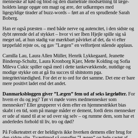
menneske af kød og blod og den diametrale modsætning til læge-
holdets lange opgør om magt og ære, der udkæmpes med
ligegyldige tirader af buzz-words – ført an af en sprudlende Sarah
Boberg.
Han er også præsten – med både nerve og autencitet, i den sidste og
dybt rørende del af stykket – hvor vi ser Iben Hjejle spille sig så
meget ud, at hun stadig var mærkbart påvirket af det, da vi efter
tæppefald rejste os, og gav ”Lægen” en velfortjent stående applaus.
Camilla Lau, Laura Allen Müller, Henrik Lykkegaard, Jeanette
Binderup-Schultz, Laura Kronborg Kjær, Mette Kolding og Sofia
Mileva Cukic spiller også med i dette tankevækkende, nutidige og
modige stykke om at gå fra succes til shitstorm pga.
integritet/stædighed. For det er to ord for det samme. Det ene er bare
mere positivt ladet end det andet.
Danmarksbloggen giver ”Lægen” fem ud af seks lægeløfter.
For
hvem er du og jeg? Tør vi møde vores medmennesker som
mennesker? Eller grupperer vi dem efter en hjemmestrikket bias
skabt i en tid, som på mange måder er dement, fordi dens mennesker
er ude af stand til at se ud over sig selv – og rumme dem, som har et
anderledes forhold til liv, tro og død?
På Folketeatret er der heldigvis ikke hverken demens eller brug for
den sidste olie. Tværtimod så sprudler ”Lægen” og hele castet af