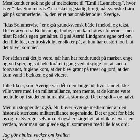
Mest kendt er nok nogle af melodierne til ”Emil i Lønneberg”, hvor
især ”Idas Sommervise” er elsket og stadig brugt, når svenske børn
går på sommerferie. Ja, den er et nationalklenodie i Sverige.
”Idas Sommervise” er også grund-svensk både i melodi og tekst.
Det er arven fra Bellman og Taube, som kan høres i tonerne – men
tilsat Riedels egen genialitet. Og så Astrid Lindgrens egne ord om
den lille Ida, der troskyldigt er sikker på, at hun har et stort lod i, at
det bliver sommer.
For sådan må det jo være, når hun har rendt rundt på marker, enge
og ved søer, og sat hele foråret i gang ved at sørge for, at sneen
forsvandt, fuglene kom, at der blev grønt på træer og jord, at der
kom vand i bækken og så videre.
Lille Ida er, som Sverige var dét i den lange tid, hvor landet ikke
ville være med i en militæralliance, men mente, at de kunne være
neutrale og i stedet en humanistisk stormagt. Det er sødt – og naivt.
Men nu stopper det også. Nu bliver Sverige medlemmer af den
historisk stærkeste militæralliance nogensinde. Det er godt for både
os og for Sverige, selvom det også er sørgeligt, at vi ikke lever i en
verden, hvor man kan glæde sig til sommeren med lille Idas ord:
Jag gör himlen vacker om kvällen