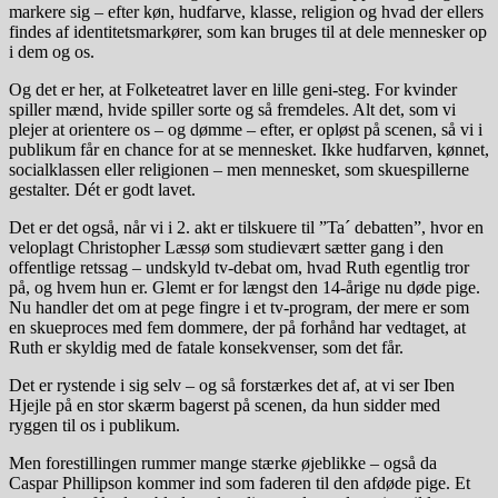
markere sig – efter køn, hudfarve, klasse, religion og hvad der ellers
findes af identitetsmarkører, som kan bruges til at dele mennesker op
i dem og os.
Og det er her, at Folketeatret laver en lille geni-steg. For kvinder
spiller mænd, hvide spiller sorte og så fremdeles. Alt det, som vi
plejer at orientere os – og dømme – efter, er opløst på scenen, så vi i
publikum får en chance for at se mennesket. Ikke hudfarven, kønnet,
socialklassen eller religionen – men mennesket, som skuespillerne
gestalter. Dét er godt lavet.
Det er det også, når vi i 2. akt er tilskuere til ”Ta´ debatten”, hvor en
veloplagt Christopher Læssø som studievært sætter gang i den
offentlige retssag – undskyld tv-debat om, hvad Ruth egentlig tror
på, og hvem hun er. Glemt er for længst den 14-årige nu døde pige.
Nu handler det om at pege fingre i et tv-program, der mere er som
en skueproces med fem dommere, der på forhånd har vedtaget, at
Ruth er skyldig med de fatale konsekvenser, som det får.
Det er rystende i sig selv – og så forstærkes det af, at vi ser Iben
Hjejle på en stor skærm bagerst på scenen, da hun sidder med
ryggen til os i publikum.
Men forestillingen rummer mange stærke øjeblikke – også da
Caspar Phillipson kommer ind som faderen til den afdøde pige. Et