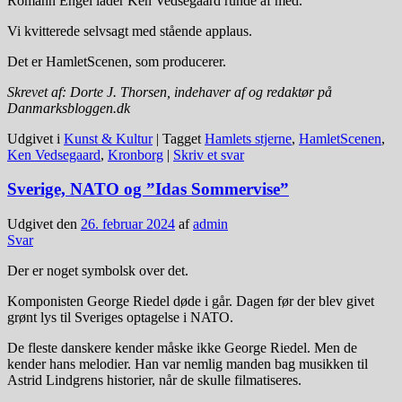
Romann Engel lader Ken Vedsegaard runde af med.
Vi kvitterede selvsagt med stående applaus.
Det er HamletScenen, som producerer.
Skrevet af: Dorte J. Thorsen, indehaver af og redaktør på
Danmarksbloggen.dk
Udgivet i
Kunst & Kultur
|
Tagget
Hamlets stjerne
,
HamletScenen
,
Ken Vedsegaard
,
Kronborg
|
Skriv et svar
Sverige, NATO og ”Idas Sommervise”
Udgivet den
26. februar 2024
af
admin
Svar
Der er noget symbolsk over det.
Komponisten George Riedel døde i går. Dagen før der blev givet
grønt lys til Sveriges optagelse i NATO.
De fleste danskere kender måske ikke George Riedel. Men de
kender hans melodier. Han var nemlig manden bag musikken til
Astrid Lindgrens historier, når de skulle filmatiseres.