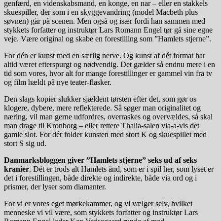
genfærd, en videnskabsmand, en konge, en nar – eller en stakkels
skuespiller, der som i en skyggevandring (model Macbeth plus
søvnen) går på scenen. Men også og især fordi han sammen med
stykkets forfatter og instruktør Lars Romann Engel tør gå sine egne
veje. Være original og skabe en forestilling som ”Hamlets stjerne”.
For dén er kunst med en særlig nerve. Og kunst af dét format har
altid været efterspurgt og nødvendig. Det gælder så endnu mere i en
tid som vores, hvor alt for mange forestillinger er gammel vin fra tv
og film hældt på nye teater-flasker.
Den slags kopier slukker sjældent tørsten efter det, som gør os
klogere, dybere, mere reflekterede. Så søger man originalitet og
næring, vil man gerne udfordres, overraskes og overvældes, så skal
man drage til Kronborg – eller rettere Thalia-salen via-a-vis det
gamle slot. For dér folder kunsten med stort K og skuespillet med
stort S sig ud.
Danmarksbloggen giver ”Hamlets stjerne” seks ud af seks
kranier
. Dét er trods alt Hamlets ånd, som er i spil her, som lyset er
det i forestillingen, både direkte og indirekte, både via ord og i
prismer, der lyser som diamanter.
For vi er vores eget mørkekammer, og vi vælger selv, hvilket
menneske vi vil være, som stykkets forfatter og instruktør Lars