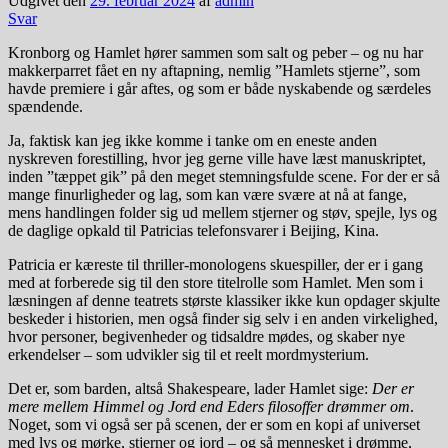
Udgivet den
29. februar 2024
af
admin
Svar
Kronborg og Hamlet hører sammen som salt og peber – og nu har
makkerparret fået en ny aftapning, nemlig ”Hamlets stjerne”, som
havde premiere i går aftes, og som er både nyskabende og særdeles
spændende.
Ja, faktisk kan jeg ikke komme i tanke om en eneste anden
nyskreven forestilling, hvor jeg gerne ville have læst manuskriptet,
inden ”tæppet gik” på den meget stemningsfulde scene. For der er så
mange finurligheder og lag, som kan være svære at nå at fange,
mens handlingen folder sig ud mellem stjerner og støv, spejle, lys og
de daglige opkald til Patricias telefonsvarer i Beijing, Kina.
Patricia er kæreste til thriller-monologens skuespiller, der er i gang
med at forberede sig til den store titelrolle som Hamlet. Men som i
læsningen af denne teatrets største klassiker ikke kun opdager skjulte
beskeder i historien, men også finder sig selv i en anden virkelighed,
hvor personer, begivenheder og tidsaldre mødes, og skaber nye
erkendelser – som udvikler sig til et reelt mordmysterium.
Det er, som barden, altså Shakespeare, lader Hamlet sige:
Der er
mere mellem Himmel og Jord end Eders filosoffer drømmer om
.
Noget, som vi også ser på scenen, der er som en kopi af universet
med lys og mørke, stjerner og jord – og så mennesket i drømme,