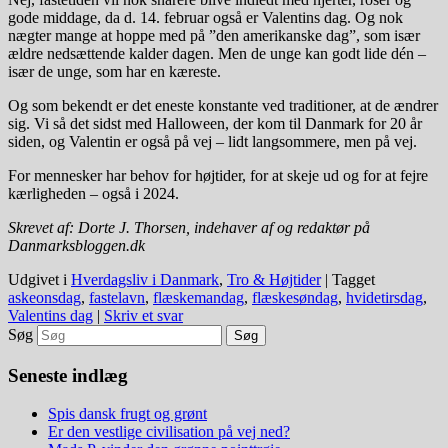
gode middage, da d. 14. februar også er Valentins dag. Og nok
nægter mange at hoppe med på ”den amerikanske dag”, som især
ældre nedsættende kalder dagen. Men de unge kan godt lide dén –
især de unge, som har en kæreste.
Og som bekendt er det eneste konstante ved traditioner, at de ændrer
sig. Vi så det sidst med Halloween, der kom til Danmark for 20 år
siden, og Valentin er også på vej – lidt langsommere, men på vej.
For mennesker har behov for højtider, for at skeje ud og for at fejre
kærligheden – også i 2024.
Skrevet af: Dorte J. Thorsen, indehaver af og redaktør på
Danmarksbloggen.dk
Udgivet i
Hverdagsliv i Danmark
,
Tro & Højtider
|
Tagget
askeonsdag
,
fastelavn
,
flæskemandag
,
flæskesøndag
,
hvidetirsdag
,
Valentins dag
|
Skriv et svar
Søg
Seneste indlæg
Spis dansk frugt og grønt
Er den vestlige civilisation på vej ned?