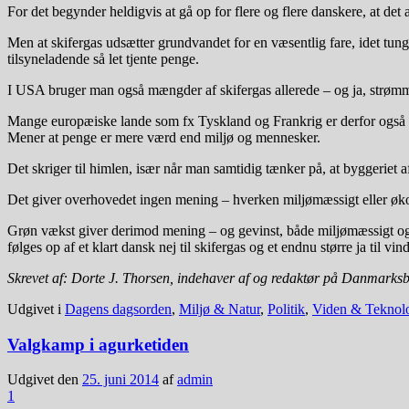
For det begynder heldigvis at gå op for flere og flere danskere, at det
Men at skifergas udsætter grundvandet for en væsentlig fare, idet tung
tilsyneladende så let tjente penge.
I USA bruger man også mængder af skifergas allerede – og ja, strømme
Mange europæiske lande som fx Tyskland og Frankrig er derfor også sk
Mener at penge er mere værd end miljø og mennesker.
Det skriger til himlen, især når man samtidig tænker på, at bygger
Det giver overhovedet ingen mening – hverken miljømæssigt eller ø
Grøn vækst giver derimod mening – og gevinst, både miljømæssigt og ø
følges op af et klart dansk nej til skifergas og et endnu større ja til v
Skrevet af: Dorte J. Thorsen, indehaver af og redaktør på Danmarks
Udgivet i
Dagens dagsorden
,
Miljø & Natur
,
Politik
,
Viden & Teknol
Valgkamp i agurketiden
Udgivet den
25. juni 2014
af
admin
1