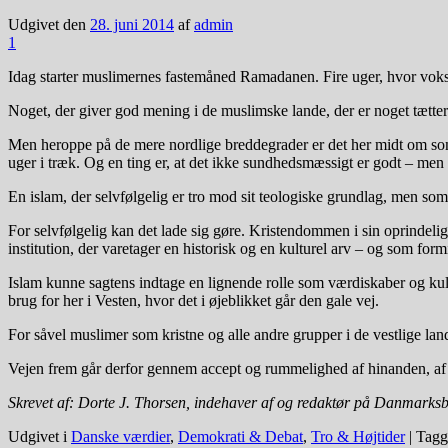
Udgivet den
28. juni 2014
af
admin
1
Idag starter muslimernes fastemåned Ramadanen. Fire uger, hvor voksne
Noget, der giver god mening i de muslimske lande, der er noget tætte
Men heroppe på de mere nordlige breddegrader er det her midt om som
uger i træk. Og en ting er, at det ikke sundhedsmæssigt er godt – men 
En islam, der selvfølgelig er tro mod sit teologiske grundlag, men som 
For selvfølgelig kan det lade sig gøre. Kristendommen i sin oprindel
institution, der varetager en historisk og en kulturel arv – og som fo
Islam kunne sagtens indtage en lignende rolle som værdiskaber og kultu
brug for her i Vesten, hvor det i øjeblikket går den gale vej.
For såvel muslimer som kristne og alle andre grupper i de vestlige la
Vejen frem går derfor gennem accept og rummelighed af hinanden, af y
Skrevet af: Dorte J. Thorsen, indehaver af og redaktør på Danmarks
Udgivet i
Danske værdier
,
Demokrati & Debat
,
Tro & Højtider
|
Tagg