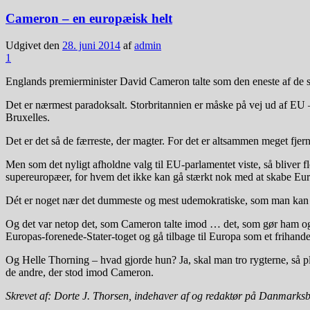
Cameron – en europæisk helt
Udgivet den
28. juni 2014
af
admin
1
Englands premierminister David Cameron talte som den eneste af d
Det er nærmest paradoksalt. Storbritannien er måske på vej ud af EU 
Bruxelles.
Det er det så de færreste, der magter. For det er altsammen meget fjer
Men som det nyligt afholdne valg til EU-parlamentet viste, så bliver
supereuropæer, for hvem det ikke kan gå stærkt nok med at skabe Eur
Dét er noget nær det dummeste og mest udemokratiske, som man kan gø
Og det var netop det, som Cameron talte imod … det, som gør ham og 
Europas-forenede-Stater-toget og gå tilbage til Europa som et frihand
Og Helle Thorning – hvad gjorde hun? Ja, skal man tro rygterne, så p
de andre, der stod imod Cameron.
Skrevet af: Dorte J. Thorsen, indehaver af og redaktør på Danmarks