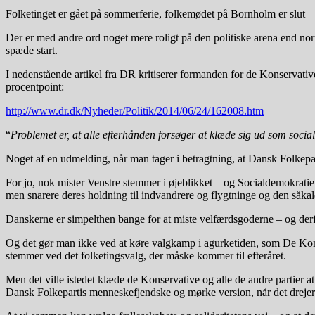
Folketinget er gået på sommerferie, folkemødet på Bornholm er slut – 
Der er med andre ord noget mere roligt på den politiske arena end norm
spæde start.
I nedenstående artikel fra DR kritiserer formanden for de Konservativ
procentpoint:
http://www.dr.dk/Nyheder/Politik/2014/06/24/162008.htm
“
Problemet er, at alle efterhånden forsøger at klæde sig ud som social
Noget af en udmelding, når man tager i betragtning, at Dansk Folkepar
For jo, nok mister Venstre stemmer i øjeblikket – og Socialdemokratiet
men snarere deres holdning til indvandrere og flygtninge og den såkal
Danskerne er simpelthen bange for at miste velfærdsgoderne – og derfo
Og det gør man ikke ved at køre valgkamp i agurketiden, som De Konser
stemmer ved det folketingsvalg, der måske kommer til efteråret.
Men det ville istedet klæde de Konservative og alle de andre partier 
Dansk Folkepartis menneskefjendske og mørke version, når det drejer