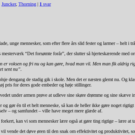
,
Juncker
,
Thorning
|
1
svar
lade, unge mennesker, som efter flere års slid fester og larmer – helt i t
gs mesterværk “Det forsømte forår”, der slutter så hjerteskærende med o
 er voksen og fri nu og kan gøre, hvad man vil. Men man fik aldrig rig
et sent nu”.
lsje dengang de stadig gik i skole. Men det er næsten glemt nu. Og kla
øj pris for deres gode embeder og høje stillinger.
vedet under armen prøve at udleve sine skøre drømme og sine skæve in
og gør én til et helt menneske, så kan de heller ikke gøre noget rigtigt
selv – og samfundet – ville have meget mere glæde af.
g forkert, kan vi som mennesker lære også at gøre ting rigtige – lære at 
l vende det døve øren til den snak om effektivitet og produktivitet, so