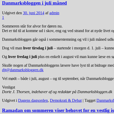
Danmarksbloggen i juli måned
Udgivet den
30. juni 2014
af
admin
1
Sommeren står for alvor for døren nu.
Det er tid til at komme ud i skov, eng og ved strand for at nyde live
Danmarksbloggen går også i sommerstemning og vil i juli måned udk
Dog vil man
hver tirsdag i juli
– startende i morgen d. 1. juli – kunn
Og
hver fredag i juli
plus en enkelt i august vil man kunne læse en s
Skulle nogen af Danmarksbloggens læsere have lyst til at bidrage med s
djt@danmarksbloggen.dk
Vel mødt – både i juli, august – og til september, når Danmarksblogge
Venligst
Dorte J. Thorsen, indehaver af og redaktør på Danmarksbloggen.dk
Udgivet i
Dagens dagsorden
,
Demokrati & Debat
|
Tagget
Danmarks
Ramadan om sommeren viser behovet for en vestlig i