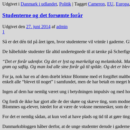
Udgivet i
Danmark i udlandet
,
Politik
|
Tagget
Cameron
,
EU
,
Europa
Studenterne og det forsømte forår
Udgivet den
27. juni 2014
af
admin
1
Så er det dén tid på året igen, hvor studenterne vil vrimle i gaderne. G
De håbefulde studenter får altid undertegnede til at tænke på Scherfi
“Det er forår udenfor. Og det er lyst og mærkeligt og melankolsk. Man
grøn og saftig. Og man lod alle sine forår gå til spilde. Og det er blev
For ja, nok har en af dem dræbt lektor Blomme med et forgiftet maltbo
enkelt alle “blevet til noget” i samfundet, men de har betalt en meget h
Ingen af dem har nemlig været ung i betydningen impulsiv og med ho
Og fordi de ikke har gjort alle de der skøre og skæve ting, som modner 
Blommes ug-elever, istedet for at være de voksne mennesker, som de 
For det er nemlig sådan, at kun ved at have plads og tid til at gøre tin
Danmarksbloggen håber derfor, at de unge studenter derude i gaderne vi