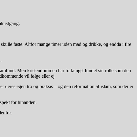
solnedgang.
ulle faste. Altfor mange timer uden mad og drikke, og endda i fire
.
e samfund. Men kristendommen har forlængst fundet sin rolle som den
edkommende vil følge eller ej.
rer deres egen tro og praksis – og den reformation af islam, som der er
spekt for hinanden.
denfor.