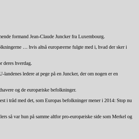
mmende formand Jean-Claude Juncker fra Luxembourg.
olkningerne … hvis altså europæerne fulgte med i, hvad der sker i
or deres hverdag.
EU-landenes ledere at pege på en Juncker, der om nogen er en
thavere og de europæiske befolkninger.
st i tråd med det, som Europas befolkninger mener i 2014: Stop nu
ellers så var hun på samme altfor pro-europæiske side som Merkel og