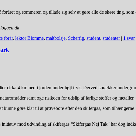
 foråret og sommeren og tillade sig selv at gøre alle de skøre ting, som
sbloggen.dk
e forår
,
lektor Blomme
,
maltbolsje
,
Scherfig
,
student
,
studenter
|
1
svar
mark
ier cirka 4 km ned i jorden under højt tryk. Derved sprækker undergrund
turområder samt øge risikoen for udslip af farlige stoffer og metaller.
t kunne gøre klar til at prøvebore efter den skifergas, som tilhængerne
 initiativ mod udvinding af skifergas “Skifergas Nej Tak” har dog indka