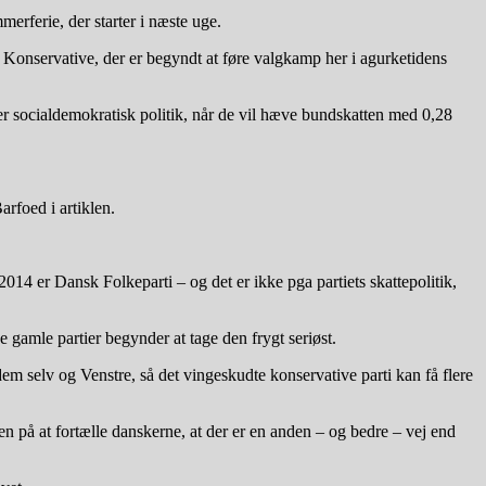
erferie, der starter i næste uge.
e Konservative, der er begyndt at føre valgkamp her i agurketidens
er socialdemokratisk politik, når de vil hæve bundskatten med 0,28
arfoed i artiklen.
014 er Dansk Folkeparti – og det er ikke pga partiets skattepolitik,
 gamle partier begynder at tage den frygt seriøst.
m selv og Venstre, så det vingeskudte konservative parti kan få flere
n på at fortælle danskerne, at der er en anden – og bedre – vej end