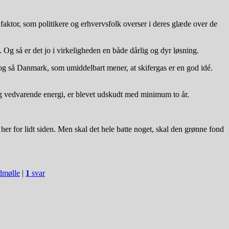
faktor, som politikere og erhvervsfolk overser i deres glæde over de
g så er det jo i virkeligheden en både dårlig og dyr løsning.
og så Danmark, som umiddelbart mener, at skifergas er en god idé.
g vedvarende energi, er blevet udskudt med minimum to år.
r for lidt siden. Men skal det hele batte noget, skal den grønne fond
dmølle
|
1
svar