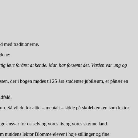
råd med traditionerne.
rdene:
tig lært foråret at kende. Man har forsømt det. Verden var ung og
ssen, der i bogen mødes til 25-års-studenter-jubilæum, er pånær en
dfald.
 nu. Så vil de for altid – mentalt – sidde på skolebænken som lektor
tage ansvar for os selv og vores liv og vores skønne land.
m nutidens lektor Blomme-elever i høje stillinger og fine