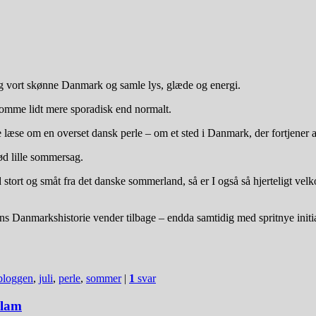
t og vort skønne Danmark og samle lys, glæde og energi.
omme lidt mere sporadisk end normalt.
e læse om en overset dansk perle – om et sted i Danmark, der fortjener 
ød lille sommersag.
tort og småt fra det danske sommerland, så er I også så hjerteligt velk
ns Danmarkshistorie vender tilbage – endda samtidig med spritnye initia
bloggen
,
juli
,
perle
,
sommer
|
1
svar
slam