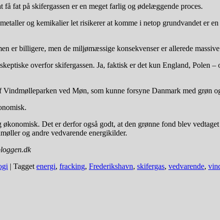
 at få fat på skifergassen er en meget farlig og ødelæggende proces.
metaller og kemikalier let risikerer at komme i netop grundvandet er en 
n er billigere, men de miljømæssige konsekvenser er allerede massive. O
eptiske overfor skifergassen. Ja, faktisk er det kun England, Polen – 
iet af Vindmølleparken ved Møn, som kunne forsyne Danmark med grøn o
konomisk.
konomisk. Det er derfor også godt, at den grønne fond blev vedtaget he
indmøller og andre vedvarende energikilder.
bloggen.dk
ogi
|
Tagget
energi
,
fracking
,
Frederikshavn
,
skifergas
,
vedvarende
,
vin