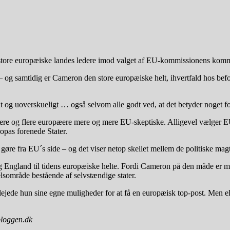
e store europæiske landes ledere imod valget af EU-kommissionens ko
– og samtidig er Cameron den store europæiske helt, ihvertfald hos bef
nt og uoverskueligt … også selvom alle godt ved, at det betyder noget f
 flere og flere europæere mere og mere EU-skeptiske. Alligevel vælger 
opas forenede Stater.
re fra EU´s side – og det viser netop skellet mellem de politiske mag
England til tidens europæiske helte. Fordi Cameron på den måde er me
elsområde bestående af selvstændige stater.
lejede hun sine egne muligheder for at få en europæisk top-post. Men 
bloggen.dk