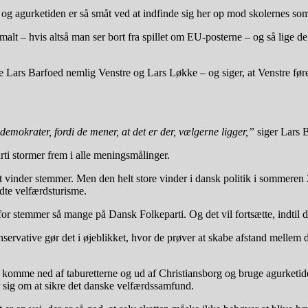
og agurketiden er så småt ved at indfinde sig her op mod skolernes somm
alt – hvis altså man ser bort fra spillet om EU-posterne – og så lige d
e Lars Barfoed nemlig Venstre og Lars Løkke – og siger, at Venstre før
demokrater, fordi de mener, at det er der, vælgerne ligger,”
siger Lars B
ti stormer frem i alle meningsmålinger.
 vinder stemmer. Men den helt store vinder i dansk politik i sommeren 2
dte velfærdsturisme.
r stemmer så mange på Dansk Folkeparti. Og det vil fortsætte, indtil de
vative gør det i øjeblikket, hvor de prøver at skabe afstand mellem de
at komme ned af taburetterne og ud af Christiansborg og bruge agurketide
 sig om at sikre det danske velfærdssamfund.