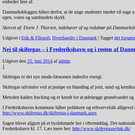
embeder lirer af.
Danmarksbloggen håber derfor, at de unge studenter istedet vil suge af
egen, vores og samfundets skyld.
Skrevet af: Dorte J. Thorsen, indehaver af og redaktør på Danmark
Udgivet i
Etik & Filosofi
,
Hverdagsliv i Danmark
|
Tagget
det forsømt
Nej til skifergas – i Frederikshavn og i resten af Dan
Udgivet den
25. juni 2014
af
admin
1
Skifergas er det nye mode-fænomen indenfor energi.
Skifergas udvindes ved at pumpe en blanding af jord, sand og kemikal
Metoden kaldes fracking og er kendt for at ødelægge grundvandet og na
I Frederikshavns kommune håber politikere og erhvervsfolk alligevel a
http://www.skifergas.dk/skifergas-i-danmark.aspx
Sagen bliver afgjort på et byrådsmøde her i eftermiddag. Det nationale
Frederikshavn kl. 17. Læs mere her:
http://www.skifergasnejtak.dk/