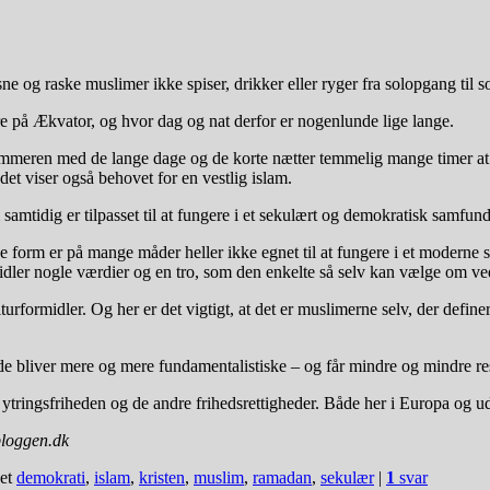
 og raske muslimer ikke spiser, drikker eller ryger fra solopgang til 
re på Ækvator, og hvor dag og nat derfor er nogenlunde lige lange.
meren med de lange dage og de korte nætter temmelig mange timer at sk
det viser også behovet for en vestlig islam.
samtidig er tilpasset til at fungere i et sekulært og demokratisk samfund
ige form er på mange måder heller ikke egnet til at fungere i et modern
rmidler nogle værdier og en tro, som den enkelte så selv kan vælge om v
rformidler. Og her er det vigtigt, at det er muslimerne selv, der define
nde bliver mere og mere fundamentalistiske – og får mindre og mindre re
tringsfriheden og de andre frihedsrettigheder. Både her i Europa og u
bloggen.dk
et
demokrati
,
islam
,
kristen
,
muslim
,
ramadan
,
sekulær
|
1
svar