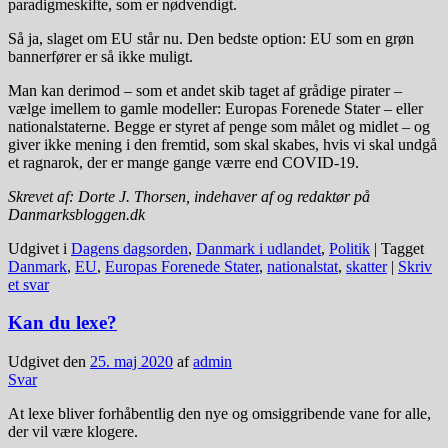
paradigmeskifte, som er nødvendigt.
Så ja, slaget om EU står nu. Den bedste option: EU som en grøn
bannerfører er så ikke muligt.
Man kan derimod – som et andet skib taget af grådige pirater –
vælge imellem to gamle modeller: Europas Forenede Stater – eller
nationalstaterne. Begge er styret af penge som målet og midlet – og
giver ikke mening i den fremtid, som skal skabes, hvis vi skal undgå
et ragnarok, der er mange gange værre end COVID-19.
Skrevet af: Dorte J. Thorsen, indehaver af og redaktør på
Danmarksbloggen.dk
Udgivet i
Dagens dagsorden
,
Danmark i udlandet
,
Politik
|
Tagget
Danmark
,
EU
,
Europas Forenede Stater
,
nationalstat
,
skatter
|
Skriv
et svar
Kan du lexe?
Udgivet den
25. maj 2020
af
admin
Svar
At lexe bliver forhåbentlig den nye og omsiggribende vane for alle,
der vil være klogere.