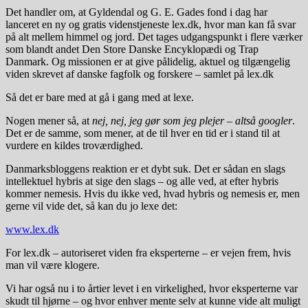
Det handler om, at Gyldendal og G. E. Gades fond i dag har
lanceret en ny og gratis videnstjeneste lex.dk, hvor man kan få svar
på alt mellem himmel og jord. Det tages udgangspunkt i flere værker
som blandt andet Den Store Danske Encyklopædi og Trap
Danmark. Og missionen er at give pålidelig, aktuel og tilgængelig
viden skrevet af danske fagfolk og forskere – samlet på lex.dk
Så det er bare med at gå i gang med at lexe.
Nogen mener så, at
nej, nej, jeg gør som jeg plejer – altså googler
.
Det er de samme, som mener, at de til hver en tid er i stand til at
vurdere en kildes troværdighed.
Danmarksbloggens reaktion er et dybt suk. Det er sådan en slags
intellektuel hybris at sige den slags – og alle ved, at efter hybris
kommer nemesis. Hvis du ikke ved, hvad hybris og nemesis er, men
gerne vil vide det, så kan du jo lexe det:
www.lex.dk
For lex.dk – autoriseret viden fra eksperterne – er vejen frem, hvis
man vil være klogere.
Vi har også nu i to årtier levet i en virkelighed, hvor eksperterne var
skudt til hjørne – og hvor enhver mente selv at kunne vide alt muligt