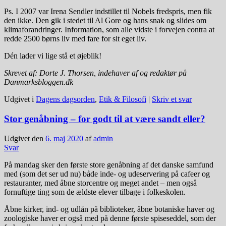
Ps. I 2007 var Irena Sendler indstillet til Nobels fredspris, men fik
den ikke. Den gik i stedet til Al Gore og hans snak og slides om
klimaforandringer. Information, som alle vidste i forvejen contra at
redde 2500 børns liv med fare for sit eget liv.
Dén lader vi lige stå et øjeblik!
Skrevet af: Dorte J. Thorsen, indehaver af og redaktør på
Danmarksbloggen.dk
Udgivet i
Dagens dagsorden
,
Etik & Filosofi
|
Skriv et svar
Stor genåbning – for godt til at være sandt eller?
Udgivet den
6. maj 2020
af
admin
Svar
På mandag sker den første store genåbning af det danske samfund
med (som det ser ud nu) både inde- og udeservering på cafeer og
restauranter, med åbne storcentre og meget andet – men også
fornuftige ting som de ældste elever tilbage i folkeskolen.
Åbne kirker, ind- og udlån på biblioteker, åbne botaniske haver og
zoologiske haver er også med på denne første spiseseddel, som der