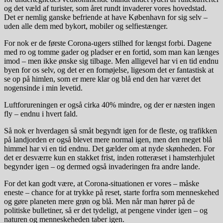
og det væld af turister, som året rundt invaderer vores hovedstad.
Det er nemlig ganske befriende at have København for sig selv –
uden alle dem med bykort, mobiler og selfiestænger.
For nok er de første Corona-ugers stilhed for længst forbi. Dagene
med ro og tomme gader og pladser er en fortid, som man kan længes
imod – men ikke ønske sig tilbage. Men alligevel har vi en tid endnu
byen for os selv, og det er en fornøjelse, ligesom det er fantastisk at
se op på himlen, som er mere klar og blå end den har været det
nogensinde i min levetid.
Luftforureningen er også cirka 40% mindre, og der er næsten ingen
fly – endnu i hvert fald.
Så nok er hverdagen så småt begyndt igen for de fleste, og trafikken
på landjorden er også blevet mere normal igen, men den meget blå
himmel har vi en tid endnu. Det gælder om at nyde skønheden. For
det er desværre kun en stakket frist, inden rotteræset i hamsterhjulet
begynder igen – og dermed også invaderingen fra andre lande.
For det kan godt være, at Corona-situationen er vores – måske
eneste – chance for at trykke på reset, starte forfra som menneskehed
og gøre planeten mere grøn og blå. Men når man hører på de
politiske bulletiner, så er det tydeligt, at pengene vinder igen – og
naturen og menneskeheden taber igen.