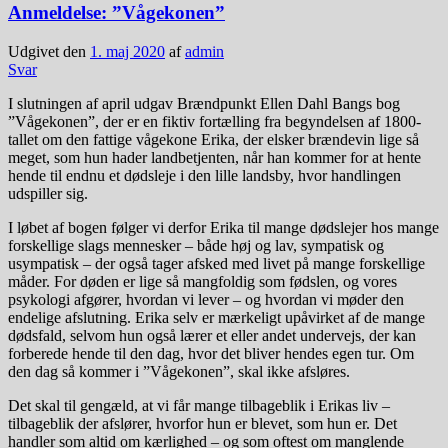
Anmeldelse: ”Vågekonen”
Udgivet den
1. maj 2020
af
admin
Svar
I slutningen af april udgav Brændpunkt Ellen Dahl Bangs bog
”Vågekonen”, der er en fiktiv fortælling fra begyndelsen af 1800-
tallet om den fattige vågekone Erika, der elsker brændevin lige så
meget, som hun hader landbetjenten, når han kommer for at hente
hende til endnu et dødsleje i den lille landsby, hvor handlingen
udspiller sig.
I løbet af bogen følger vi derfor Erika til mange dødslejer hos mange
forskellige slags mennesker – både høj og lav, sympatisk og
usympatisk – der også tager afsked med livet på mange forskellige
måder. For døden er lige så mangfoldig som fødslen, og vores
psykologi afgører, hvordan vi lever – og hvordan vi møder den
endelige afslutning. Erika selv er mærkeligt upåvirket af de mange
dødsfald, selvom hun også lærer et eller andet undervejs, der kan
forberede hende til den dag, hvor det bliver hendes egen tur. Om
den dag så kommer i ”Vågekonen”, skal ikke afsløres.
Det skal til gengæld, at vi får mange tilbageblik i Erikas liv –
tilbageblik der afslører, hvorfor hun er blevet, som hun er. Det
handler som altid om kærlighed – og som oftest om manglende