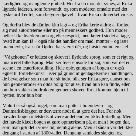
kærlighed og manglende ømhed. Her fra en mor, der synes, at Erika
lignede faderen, som forsvandt, og som moderen omtalte med det
tyske ord Teufel, som betyder djævel – hvad Erika udmærket vidste.
Og derfra blev de dårlige kim lagt – og Erika lærte aldrig at forlige
sig med autoriteterne eller tro på menneskers godhed. Hun møder
heller ikke hverken omsorg eller respekt, men lærer i stedet at tage,
hvad hun kan få – også når det handler om mad, mønter – og især
brændevin, især når Døden har været dér, og høstet endnu en sjæl.
”Vågekonen” er letlæst og skrevet i flydende sprog, som er et rigt og
nuanceret billedsprog. Man ser hver episode for sig, som var det en
scene i en teaterforestilling. Hele opbygningen af bogen er også
egnet til fortællekunst – især på grund af gentagelserne i handlingen,
de bevægelser som man for sit indre blik ser Erika gøre, uanset om
hun gennemroder en døds bolig for at se, hvad hun kan finde, eller
om hun vakler døddrukken gennem skoven for at komme hjem til
hytten, hvor hun bor.
Malurt er så også noget, som man putter i brændevin – og
Danmarksbloggen er desværre nødt til at gøre det her. For nok
hævder bogen intetsteds at være andet end en fiktiv fortælling. Men
det havde klædt bogen at gøre opmærksom på, at man i bogen dør,
som man gør det i vores tid, nemlig alene. Men at sådan var det ikke
dengang i starten af 1800-tallet. Dengang samledes slægten og