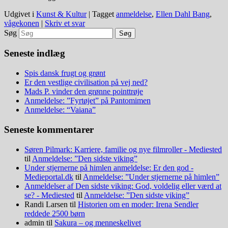
Udgivet i
Kunst & Kultur
|
Tagget
anmeldelse
,
Ellen Dahl Bang
,
vågekonen
|
Skriv et svar
Søg
Seneste indlæg
Spis dansk frugt og grønt
Er den vestlige civilisation på vej ned?
Mads P. vinder den grønne pointtrøje
Anmeldelse: ”Fyrtøjet” på Pantomimen
Anmeldelse: “Vaiana”
Seneste kommentarer
Søren Pilmark: Karriere, familie og nye filmroller - Mediested
til
Anmeldelse: ”Den sidste viking”
Under stjernerne på himlen anmeldelse: Er den god -
Medieportal.dk
til
Anmeldelse: ”Under stjernerne på himlen”
Anmeldelser af Den sidste viking: God, voldelig eller værd at
se? - Mediested
til
Anmeldelse: ”Den sidste viking”
Randi Larsen
til
Historien om en moder: Irena Sendler
reddede 2500 børn
admin
til
Sakura – og menneskelivet