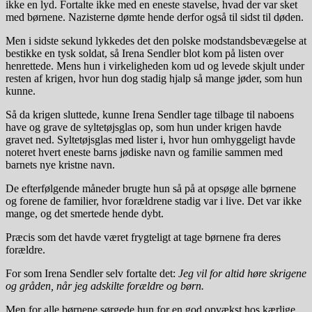
ikke en lyd. Fortalte ikke med en eneste stavelse, hvad der var sket
med børnene. Nazisterne dømte hende derfor også til sidst til døden.
Men i sidste sekund lykkedes det den polske modstandsbevægelse at
bestikke en tysk soldat, så Irena Sendler blot kom på listen over
henrettede. Mens hun i virkeligheden kom ud og levede skjult under
resten af krigen, hvor hun dog stadig hjalp så mange jøder, som hun
kunne.
Så da krigen sluttede, kunne Irena Sendler tage tilbage til naboens
have og grave de syltetøjsglas op, som hun under krigen havde
gravet ned. Syltetøjsglas med lister i, hvor hun omhyggeligt havde
noteret hvert eneste barns jødiske navn og familie sammen med
barnets nye kristne navn.
De efterfølgende måneder brugte hun så på at opsøge alle børnene
og forene de familier, hvor forældrene stadig var i live. Det var ikke
mange, og det smertede hende dybt.
Præcis som det havde været frygteligt at tage børnene fra deres
forældre.
For som Irena Sendler selv fortalte det:
Jeg vil for altid høre skrigene
og gråden, når jeg adskilte forældre og børn.
Men for alle børnene sørgede hun for en god opvækst hos kærlige