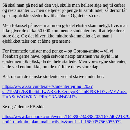
Så skal man gå ned ad den vej, skulle man hellere sige nej til cafeer
og restauranter … men de tjener jo penge til samfundet, så derfor får
spise-og-drikke-steder lov til at åbne. Og det er så ok.
Men fokusset på ussel mammon gør det ekstra skammeligt, hvis man
ikke giver de cirka 50.000 kommende studenter lov til at fejre deres
store dag. Og det bliver ikke mindre skammeligt af, at man i
øjeblikket taler om at åbne grænserne.
For fremmede turister med penge – og Corona-smitte – vil vi
åbenbart gerne have, også selvom netop turismen var skyld i, at
epidemien løb løbsk, da det hele startede. Men vores egne studenter,
ja de ved endnu ikke, om de må fejre deres store dag.
Bak op om de danske studenter ved at skrive under her:
https://www.skrivunder.net/studenterfejring_202?
s=71924726&fbclid=IwAR3cKEzoeyqRiTmRJ9KED7vcVYZ-n8-
HuASnWrGWfeN_PRxjC3A8Ns08H3s
Se også denne FB-side:
https://www.facebook.com/events/165390234898202/167240721379
notif_t=admin_plan_mall_activity&notif_id=1589357563055972