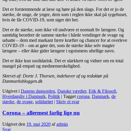
Det er forstemmende at læse og høre på den slags. For det er jo de
stærke, de unge, de yngre, dem som i reglen ikke skal på sygehuset,
hvis de får COVID-19, som siger det her.
Det er de stærke, som ikke vil undvære et normalt liv længere. Og
samtidig beordrer de samme stærke i hårde vendinger de svage og
udsatte – dem med markant færre kræfter og chancer for at overleve
COVID-19 – om at gøre det, som de stærke ikke selv magter
længere – eller ikke gider længere i egoismens uhellige navn.
Det er ikke kun usolidarisk. Det er ulækkert og vidner om en total
mangel på empati og medmenneskelighed.
Skrevet af: Dorte J. Thorsen, indehaver af og redaktør på
Danmarksbloggen.dk
Udgivet i
Dagens dagsorden
,
Danske værdier
,
Etik & Filosofi
,
Hverdagsliv i Danmark
,
Politik
|
Tagget
corona
,
Danmark
,
de
stærke
,
de svage
,
solidaritet
|
Skriv et svar
Corona – allermest farlig lige nu
Udgivet den
19. maj 2020
af
admin
Svar