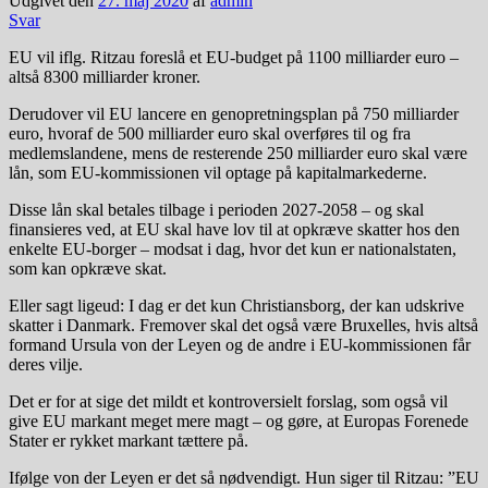
Udgivet den
27. maj 2020
af
admin
Svar
EU vil iflg. Ritzau foreslå et EU-budget på 1100 milliarder euro –
altså 8300 milliarder kroner.
Derudover vil EU lancere en genopretningsplan på 750 milliarder
euro, hvoraf de 500 milliarder euro skal overføres til og fra
medlemslandene, mens de resterende 250 milliarder euro skal være
lån, som EU-kommissionen vil optage på kapitalmarkederne.
Disse lån skal betales tilbage i perioden 2027-2058 – og skal
finansieres ved, at EU skal have lov til at opkræve skatter hos den
enkelte EU-borger – modsat i dag, hvor det kun er nationalstaten,
som kan opkræve skat.
Eller sagt ligeud: I dag er det kun Christiansborg, der kan udskrive
skatter i Danmark. Fremover skal det også være Bruxelles, hvis altså
formand Ursula von der Leyen og de andre i EU-kommissionen får
deres vilje.
Det er for at sige det mildt et kontroversielt forslag, som også vil
give EU markant meget mere magt – og gøre, at Europas Forenede
Stater er rykket markant tættere på.
Ifølge von der Leyen er det så nødvendigt. Hun siger til Ritzau: ”EU