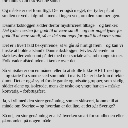
forhandles om i skrivende stund.
Og måske er det fornuftigt. Der er også meget, der tyder på, at
smitten er ved at dø ud – men at ingen ved, om den kommer igen.
Danmarksbloggen sidder derfor mystificeret tilbage – og tænker:
Det lyder næsten for godt til at være sandt – og når noget lyder for
godt til at være sandt, så er det som regel for godt til at være sandt.
Det er i hvert fald bekymrende, at vi går så hurtigt frem – og kan vi
huske at holde afstand? Danmarksbloggen tvivler. Allerede nu
slækkes der voldsomt på det med den sociale afstand mange steder.
Folk vader afsted uden at tænke over det.
Så vi risikerer om en måned eller to at skulle lukke HELT ned igen
– og starte fra samme sted som midt i marts. Det er ikke kun direkte
dumt. Det er også synd for de gamle og udsatte grupper, som stadig
sidder alene og isolerede, mens de raske og yngre har en – måske
kortvarig – forbrugsfest.
Ja, vi vil med den store genåbning, som er skitseret, komme til at
minde om Sverige – og hvordan er det lige, at det går Sverige?
Så nej, en stor genåbning er altså hverken smart for sundheden eller
økonomien på nogen måde.