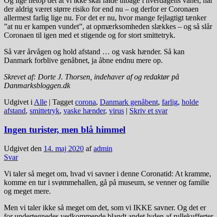
Og lige netop det at vi ikke skal falde tilbage i hverdagens vaner, har
der aldrig været større risiko for end nu – og derfor er Coronaen
allermest farlig lige nu. For det er nu, hvor mange fejlagtigt tænker
”at nu er kampen vundet”, at opmærksomheden slækkes – og så slår
Coronaen til igen med et stigende og for stort smittetryk.
Så vær årvågen og hold afstand … og vask hænder. Så kan
Danmark forblive genåbnet, ja åbne endnu mere op.
Skrevet af: Dorte J. Thorsen, indehaver af og redaktør på
Danmarksbloggen.dk
Udgivet i
Alle
|
Tagget
corona
,
Danmark genåbent
,
farlig
,
holde
afstand
,
smittetryk
,
vaske hænder
,
virus
|
Skriv et svar
Ingen turister, men blå himmel
Udgivet den
14. maj 2020
af
admin
Svar
Vi taler så meget om, hvad vi savner i denne Coronatid: At kramme,
komme en tur i svømmehallen, gå på museum, se venner og familie
og meget mere.
Men vi taler ikke så meget om det, som vi IKKE savner. Og det er
for undertegnedes vedkommende blandt andet lyden af rullekufferter