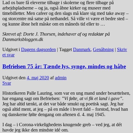
Lad os bare få eleverne tilbage i skolerne og flere tilbage på
arbejdspladserne – og ja, også åbne kirker og museer med
timebilletter. Men cafeer og den slags må klare sig med take away –
og storcentre må satse på nethandel. Så ville vi være et bedre sted –
og kunne åbne helt måske om en måneds tid eller to …
Skrevet af: Dorte J. Thorsen, indehaver af og redaktør på
Danmarksbloggen.dk
Udgivet i
Dagens dagsorden
|
Tagget
Danmark
,
Genåbning
|
Skriv
et svar
Befrielsen 75 år: Tænde lys, synge, mindes og håbe
Udgivet den
4. maj 2020
af
admin
Svar
Historikeren Palle Lauring, som var en ung mand under besættelsen,
har engang sagt om Befrielsen:
”Vi følte, at vi fik et land i gave”.
Jeg har altid tænkt, at det var både smukt og poetisk sagt. Jeg har
også altid ment, at jeg – på en måde i hvert fald – forstod, hvad han
og danskerne følte dengang om aftenen d. 4. maj 1945.
I dag – i Corona-virkelighedens knugende greb – ved jeg, at dét
havde jeg ikke den mindste idé om.