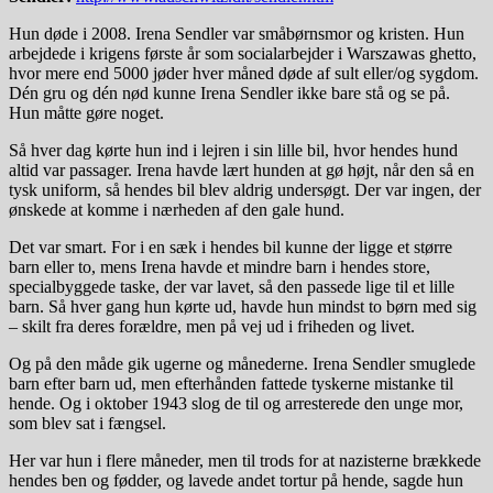
Hun døde i 2008. Irena Sendler var småbørnsmor og kristen. Hun
arbejdede i krigens første år som socialarbejder i Warszawas ghetto,
hvor mere end 5000 jøder hver måned døde af sult eller/og sygdom.
Dén gru og dén nød kunne Irena Sendler ikke bare stå og se på.
Hun måtte gøre noget.
Så hver dag kørte hun ind i lejren i sin lille bil, hvor hendes hund
altid var passager. Irena havde lært hunden at gø højt, når den så en
tysk uniform, så hendes bil blev aldrig undersøgt. Der var ingen, der
ønskede at komme i nærheden af den gale hund.
Det var smart. For i en sæk i hendes bil kunne der ligge et større
barn eller to, mens Irena havde et mindre barn i hendes store,
specialbyggede taske, der var lavet, så den passede lige til et lille
barn. Så hver gang hun kørte ud, havde hun mindst to børn med sig
– skilt fra deres forældre, men på vej ud i friheden og livet.
Og på den måde gik ugerne og månederne. Irena Sendler smuglede
barn efter barn ud, men efterhånden fattede tyskerne mistanke til
hende. Og i oktober 1943 slog de til og arresterede den unge mor,
som blev sat i fængsel.
Her var hun i flere måneder, men til trods for at nazisterne brækkede
hendes ben og fødder, og lavede andet tortur på hende, sagde hun