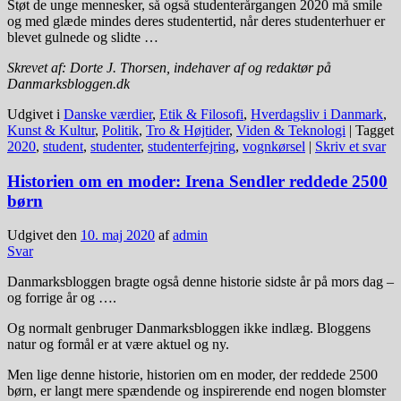
Støt de unge mennesker, så også studenterårgangen 2020 må smile
og med glæde mindes deres studentertid, når deres studenterhuer er
blevet gulnede og slidte …
Skrevet af: Dorte J. Thorsen, indehaver af og redaktør på
Danmarksbloggen.dk
Udgivet i
Danske værdier
,
Etik & Filosofi
,
Hverdagsliv i Danmark
,
Kunst & Kultur
,
Politik
,
Tro & Højtider
,
Viden & Teknologi
|
Tagget
2020
,
student
,
studenter
,
studenterfejring
,
vognkørsel
|
Skriv et svar
Historien om en moder: Irena Sendler reddede 2500
børn
Udgivet den
10. maj 2020
af
admin
Svar
Danmarksbloggen bragte også denne historie sidste år på mors dag –
og forrige år og ….
Og normalt genbruger Danmarksbloggen ikke indlæg. Bloggens
natur og formål er at være aktuel og ny.
Men lige denne historie, historien om en moder, der reddede 2500
børn, er langt mere spændende og inspirerende end nogen blomster