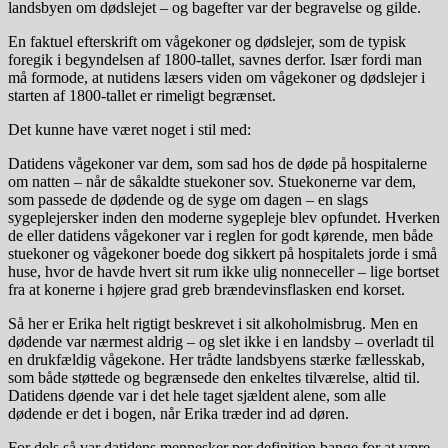
landsbyen om dødslejet – og bagefter var der begravelse og gilde.
En faktuel efterskrift om vågekoner og dødslejer, som de typisk
foregik i begyndelsen af 1800-tallet, savnes derfor. Især fordi man
må formode, at nutidens læsers viden om vågekoner og dødslejer i
starten af 1800-tallet er rimeligt begrænset.
Det kunne have været noget i stil med:
Datidens vågekoner var dem, som sad hos de døde på hospitalerne
om natten – når de såkaldte stuekoner sov. Stuekonerne var dem,
som passede de dødende og de syge om dagen – en slags
sygeplejersker inden den moderne sygepleje blev opfundet. Hverken
de eller datidens vågekoner var i reglen for godt kørende, men både
stuekoner og vågekoner boede dog sikkert på hospitalets jorde i små
huse, hvor de havde hvert sit rum ikke ulig nonneceller – lige bortset
fra at konerne i højere grad greb brændevinsflasken end korset.
Så her er Erika helt rigtigt beskrevet i sit alkoholmisbrug. Men en
dødende var nærmest aldrig – og slet ikke i en landsby – overladt til
en drukfældig vågekone. Her trådte landsbyens stærke fællesskab,
som både støttede og begrænsede den enkeltes tilværelse, altid til.
Datidens døende var i det hele taget sjældent alene, som alle
dødende er det i bogen, når Erika træder ind ad døren.
For dels så var datidens mennesker per definition bange for at være