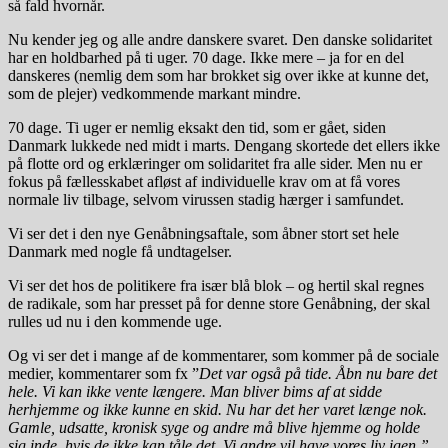
så fald hvornår.
Nu kender jeg og alle andre danskere svaret. Den danske solidaritet
har en holdbarhed på ti uger. 70 dage. Ikke mere – ja for en del
danskeres (nemlig dem som har brokket sig over ikke at kunne det,
som de plejer) vedkommende markant mindre.
70 dage. Ti uger er nemlig eksakt den tid, som er gået, siden
Danmark lukkede ned midt i marts. Dengang skortede det ellers ikke
på flotte ord og erklæringer om solidaritet fra alle sider. Men nu er
fokus på fællesskabet afløst af individuelle krav om at få vores
normale liv tilbage, selvom virussen stadig hærger i samfundet.
Vi ser det i den nye Genåbningsaftale, som åbner stort set hele
Danmark med nogle få undtagelser.
Vi ser det hos de politikere fra især blå blok – og hertil skal regnes
de radikale, som har presset på for denne store Genåbning, der skal
rulles ud nu i den kommende uge.
Og vi ser det i mange af de kommentarer, som kommer på de sociale
medier, kommentarer som fx ”
Det var også på tide. Åbn nu bare det
hele. Vi kan ikke vente længere. Man bliver bims af at sidde
herhjemme og ikke kunne en skid. Nu har det her varet længe nok.
Gamle, udsatte, kronisk syge og andre må blive hjemme og holde
sig inde, hvis de ikke kan tåle det. Vi andre vil have vores liv igen.”