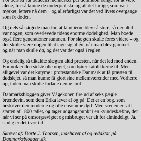
alene, for så kunne de underjordiske og alt det farlige, som var i
mørket, lettere nå dem – og allerfarligst var det ved livets overgange
som fx døden.
Og dels så sørgede man for, at familierne blev så store, så der altid
var nogen, som overlevede tidens enorme dødelighed. Man boede
også flere generationer sammen. For slægten skulle føres videre – og
der skulle være nogen til at tage sig af én, når man blev gammel –
og når man skulle dø, og det var der også i reglen.
Og endelig så tilkaldte slægten altid præsten, når det led mod enden.
For nok er den sidste olie noget, som hører katolikkerne til. Men
alligevel var det kutyme i protestantiske Danmark at få præsten til
dødslejet, så man kunne få gjort sine mellemværender med Vorherre
op, inden man skulle forlade denne jord.
Danmarksbloggen giver Vågekonen fire ud af seks pægle
brændevin, som dem Erika lever af og på. Det er en bog, som
beskriver den moderne og ofte ensomme død. Men scenen er sat i
starten af 1800-tallet, og tager udgangspunkt i en kvindeskæbne, der
når vi ser på omsorgssvigtet og misbruget var alt for almindeligt. Ja,
stadig er det i vor tid.
Skrevet af: Dorte J. Thorsen, indehaver af og redaktør på
Danmarksbloggen.dk