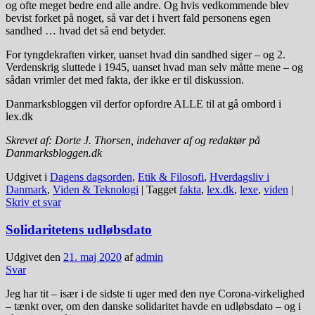
og ofte meget bedre end alle andre. Og hvis vedkommende blev
bevist forket på noget, så var det i hvert fald personens egen
sandhed … hvad det så end betyder.
For tyngdekraften virker, uanset hvad din sandhed siger – og 2.
Verdenskrig sluttede i 1945, uanset hvad man selv måtte mene – og
sådan vrimler det med fakta, der ikke er til diskussion.
Danmarksbloggen vil derfor opfordre ALLE til at gå ombord i
lex.dk
Skrevet af: Dorte J. Thorsen, indehaver af og redaktør på
Danmarksbloggen.dk
Udgivet i
Dagens dagsorden
,
Etik & Filosofi
,
Hverdagsliv i
Danmark
,
Viden & Teknologi
|
Tagget
fakta
,
lex.dk
,
lexe
,
viden
|
Skriv et svar
Solidaritetens udløbsdato
Udgivet den
21. maj 2020
af
admin
Svar
Jeg har tit – især i de sidste ti uger med den nye Corona-virkelighed
– tænkt over, om den danske solidaritet havde en udløbsdato – og i