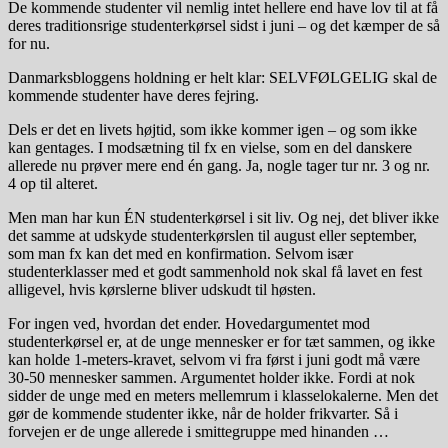
De kommende studenter vil nemlig intet hellere end have lov til at få
deres traditionsrige studenterkørsel sidst i juni – og det kæmper de så
for nu.
Danmarksbloggens holdning er helt klar: SELVFØLGELIG skal de
kommende studenter have deres fejring.
Dels er det en livets højtid, som ikke kommer igen – og som ikke
kan gentages. I modsætning til fx en vielse, som en del danskere
allerede nu prøver mere end én gang. Ja, nogle tager tur nr. 3 og nr.
4 op til alteret.
Men man har kun ÉN studenterkørsel i sit liv. Og nej, det bliver ikke
det samme at udskyde studenterkørslen til august eller september,
som man fx kan det med en konfirmation. Selvom især
studenterklasser med et godt sammenhold nok skal få lavet en fest
alligevel, hvis kørslerne bliver udskudt til høsten.
For ingen ved, hvordan det ender. Hovedargumentet mod
studenterkørsel er, at de unge mennesker er for tæt sammen, og ikke
kan holde 1-meters-kravet, selvom vi fra først i juni godt må være
30-50 mennesker sammen. Argumentet holder ikke. Fordi at nok
sidder de unge med en meters mellemrum i klasselokalerne. Men det
gør de kommende studenter ikke, når de holder frikvarter. Så i
forvejen er de unge allerede i smittegruppe med hinanden …