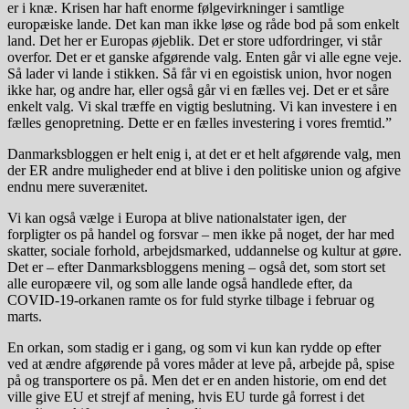
er i knæ. Krisen har haft enorme følgevirkninger i samtlige
europæiske lande. Det kan man ikke løse og råde bod på som enkelt
land. Det her er Europas øjeblik. Det er store udfordringer, vi står
overfor. Det er et ganske afgørende valg. Enten går vi alle egne veje.
Så lader vi lande i stikken. Så får vi en egoistisk union, hvor nogen
ikke har, og andre har, eller også går vi en fælles vej. Det er et såre
enkelt valg. Vi skal træffe en vigtig beslutning. Vi kan investere i en
fælles genopretning. Dette er en fælles investering i vores fremtid.”
Danmarksbloggen er helt enig i, at det er et helt afgørende valg, men
der ER andre muligheder end at blive i den politiske union og afgive
endnu mere suverænitet.
Vi kan også vælge i Europa at blive nationalstater igen, der
forpligter os på handel og forsvar – men ikke på noget, der har med
skatter, sociale forhold, arbejdsmarked, uddannelse og kultur at gøre.
Det er – efter Danmarksbloggens mening – også det, som stort set
alle europæere vil, og som alle lande også handlede efter, da
COVID-19-orkanen ramte os for fuld styrke tilbage i februar og
marts.
En orkan, som stadig er i gang, og som vi kun kan rydde op efter
ved at ændre afgørende på vores måder at leve på, arbejde på, spise
på og transportere os på. Men det er en anden historie, om end det
ville give EU et strejf af mening, hvis EU turde gå forrest i det