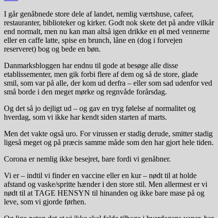
I går genåbnede store dele af landet, nemlig værtshuse, cafeer,
restauranter, biblioteker og kirker. Godt nok skete det på andre vilkår
end normalt, men nu kan man altså igen drikke en øl med vennerne
eller en caffe latte, spise en brunch, låne en (dog i forvejen
reserveret) bog og bede en bøn.
Danmarksbloggen har endnu til gode at besøge alle disse
etablissementer, men gik forbi flere af dem og så de store, glade
smil, som var på alle, der kom ud derfra – eller som sad udenfor ved
små borde i den meget mørke og regnvåde forårsdag.
Og det så jo dejligt ud – og gav en tryg følelse af normalitet og
hverdag, som vi ikke har kendt siden starten af marts.
Men det vakte også uro. For virussen er stadig derude, smitter stadig
ligeså meget og på præcis samme måde som den har gjort hele tiden.
Corona er nemlig ikke besejret, bare fordi vi genåbner.
Vi er – indtil vi finder en vaccine eller en kur – nødt til at holde
afstand og vaske/spritte hænder i den store stil. Men allermest er vi
nødt til at TAGE HENSYN til hinanden og ikke bare mase på og
leve, som vi gjorde førhen.