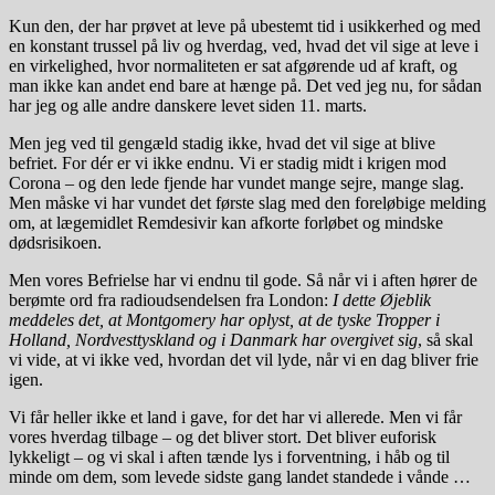
Kun den, der har prøvet at leve på ubestemt tid i usikkerhed og med
en konstant trussel på liv og hverdag, ved, hvad det vil sige at leve i
en virkelighed, hvor normaliteten er sat afgørende ud af kraft, og
man ikke kan andet end bare at hænge på. Det ved jeg nu, for sådan
har jeg og alle andre danskere levet siden 11. marts.
Men jeg ved til gengæld stadig ikke, hvad det vil sige at blive
befriet. For dér er vi ikke endnu. Vi er stadig midt i krigen mod
Corona – og den lede fjende har vundet mange sejre, mange slag.
Men måske vi har vundet det første slag med den foreløbige melding
om, at lægemidlet Remdesivir kan afkorte forløbet og mindske
dødsrisikoen.
Men vores Befrielse har vi endnu til gode. Så når vi i aften hører de
berømte ord fra radioudsendelsen fra London:
I dette Øjeblik
meddeles det, at Montgomery har oplyst, at de tyske Tropper i
Holland, Nordvesttyskland og i Danmark har overgivet sig
, så skal
vi vide, at vi ikke ved, hvordan det vil lyde, når vi en dag bliver frie
igen.
Vi får heller ikke et land i gave, for det har vi allerede. Men vi får
vores hverdag tilbage – og det bliver stort. Det bliver euforisk
lykkeligt – og vi skal i aften tænde lys i forventning, i håb og til
minde om dem, som levede sidste gang landet standede i vånde …