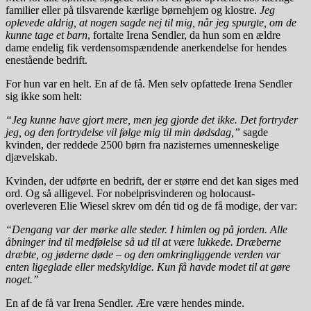
familier eller på tilsvarende kærlige børnehjem og klostre.
Jeg
oplevede aldrig, at nogen sagde nej til mig, når jeg spurgte, om de
kunne tage et barn
, fortalte Irena Sendler, da hun som en ældre
dame endelig fik verdensomspændende anerkendelse for hendes
enestående bedrift.
For hun var en helt. En af de få. Men selv opfattede Irena Sendler
sig ikke som helt:
“Jeg kunne have gjort mere, men jeg gjorde det ikke. Det fortryder
jeg, og den fortrydelse vil følge mig til min dødsdag,”
sagde
kvinden, der reddede 2500 børn fra nazisternes umenneskelige
djævelskab.
Kvinden, der udførte en bedrift, der er større end det kan siges med
ord. Og så alligevel. For nobelprisvinderen og holocaust-
overleveren Elie Wiesel skrev om dén tid og de få modige, der var:
“Dengang var der mørke alle steder. I himlen og på jorden. Alle
åbninger ind til medfølelse så ud til at være lukkede. Dræberne
dræbte, og jøderne døde – og den omkringliggende verden var
enten ligeglade eller medskyldige. Kun få havde modet til at gøre
noget.”
En af de få var Irena Sendler. Ære være hendes minde.