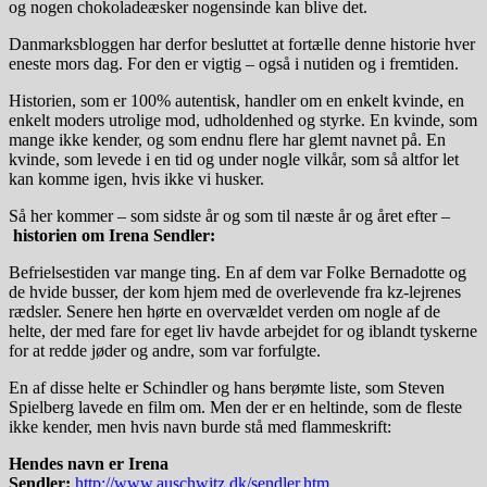
og nogen chokoladeæsker nogensinde kan blive det.
Danmarksbloggen har derfor besluttet at fortælle denne historie hver
eneste mors dag. For den er vigtig – også i nutiden og i fremtiden.
Historien, som er 100% autentisk, handler om en enkelt kvinde, en
enkelt moders utrolige mod, udholdenhed og styrke. En kvinde, som
mange ikke kender, og som endnu flere har glemt navnet på. En
kvinde, som levede i en tid og under nogle vilkår, som så altfor let
kan komme igen, hvis ikke vi husker.
Så her kommer – som sidste år og som til næste år og året efter –
historien om Irena Sendler:
Befrielsestiden var mange ting. En af dem var Folke Bernadotte og
de hvide busser, der kom hjem med de overlevende fra kz-lejrenes
rædsler. Senere hen hørte en overvældet verden om nogle af de
helte, der med fare for eget liv havde arbejdet for og iblandt tyskerne
for at redde jøder og andre, som var forfulgte.
En af disse helte er Schindler og hans berømte liste, som Steven
Spielberg lavede en film om. Men der er en heltinde, som de fleste
ikke kender, men hvis navn burde stå med flammeskrift:
Hendes navn er Irena
Sendler:
http://www.auschwitz.dk/sendler.htm