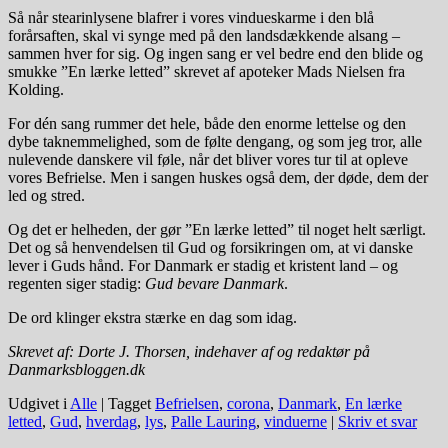
Så når stearinlysene blafrer i vores vindueskarme i den blå
forårsaften, skal vi synge med på den landsdækkende alsang –
sammen hver for sig. Og ingen sang er vel bedre end den blide og
smukke ”En lærke letted” skrevet af apoteker Mads Nielsen fra
Kolding.
For dén sang rummer det hele, både den enorme lettelse og den
dybe taknemmelighed, som de følte dengang, og som jeg tror, alle
nulevende danskere vil føle, når det bliver vores tur til at opleve
vores Befrielse. Men i sangen huskes også dem, der døde, dem der
led og stred.
Og det er helheden, der gør ”En lærke letted” til noget helt særligt.
Det og så henvendelsen til Gud og forsikringen om, at vi danske
lever i Guds hånd. For Danmark er stadig et kristent land – og
regenten siger stadig:
Gud bevare Danmark
.
De ord klinger ekstra stærke en dag som idag.
Skrevet af: Dorte J. Thorsen, indehaver af og redaktør på
Danmarksbloggen.dk
Udgivet i
Alle
|
Tagget
Befrielsen
,
corona
,
Danmark
,
En lærke
letted
,
Gud
,
hverdag
,
lys
,
Palle Lauring
,
vinduerne
|
Skriv et svar