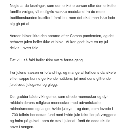
Nogle af de løsninger, som den enkelte person eller den enkelte
familie vælger, vil muligvis vække modstand fra de mere
traditionsbundne kræfter i familien, men det skal man ikke lade
sig gå på af.
Verden bliver ikke den samme efter Corona-pandemien, og det
behøver julen heller ikke at blive. Vi kan godt lave en ny jul –
delvis i hvert fald.
Det vil i så fald heller ikke være første gang.
For julens væsen er forandring, og mange af fortidens danskere
ville næppe kunne genkende nutidens jul med dens glitrende
juletræer, julegaver og gløgg.
Det gælder både vikingerne, som ofrede mennesker og dyr,
middelalderens religiøse mennesker med adventsfaste,
midnatsmesse og lange, hvide julelys – og dem, som levede i
1700-tallets bondesamfund med hvide jule-tekstiler på væggene
og halm på gulvet, som de sov i julenat, fordi de døde skulle
sove i sengen.