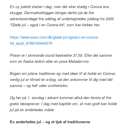
En ny juletid starter i dag, men det sker stadig i Corona´ens
skygge. Danmarksbloggen bringer derfor på de fire
adventssøndage fire uddrag af undertegnedes julebog fra 2020
“Glade jul – også i en Corona-tid”, som kan købes her:
https://www.saxo.com/dk/glade-jul-ogsaa-i-en-corona-
tid_epub_9788740440379
Prisen er i skrivende stund beskedne 37,50. Eller det samme
som en flaske rødvin eller en pose Matador-mix.
Bogen om julens traditioner og med ideer til at holde en Corona-
venlig jul er tilmed en e-bog, så den ankommer til dig med det
samme – og helt uden smitterisiko.
Og her på 1. søndag i advent kommer altså den første af fire
gratis læseprøver. I dag med kapitlet om, at man godt kan holde
jul på en anderledes måde:
En anderledes jul – og et tjek af traditionerne