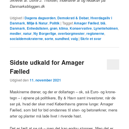
Skrevet af: Dorte J. Thorsen, indehaver af og redaktør på
Danmarksbloggen.dk
Udgivet i
Dagens dagsorden
,
Demokrati & Debat
,
Hverdagsliv i
Danmark
,
Miljø & Natur
,
Politik
|
Tagget
Amager Fælled
,
blå
,
Danmark
,
Enhedslisten
,
grøn
,
klima
,
Konservative
,
Lynetteholmen
,
medier
,
natur
,
Ny Borgerlige
,
overborgmester
,
regionerne
,
socialdemokraterne
,
sorte
,
sundhed
,
valg
|
Skriv et svar
Sidste udkald for Amager
Fælled
Udgivet den
11. november 2021
Maskinerne drøner, og der er dollartegn – ok, så Euro- og krone-
tegn – i øjnene på politikere, By & Havn samt investorer, når de
ser på, hvad der sker med Københavns grønne lunge: Amager
Fælled, som bid for bid omdannes til sten- og betonørkner, mens
arter og planter må lade livet i rivende hast.
Det er fælt at se på – men det kan endnu stoppes. Men det er