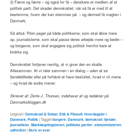
3) Færre og færre – og også for få – danskere er medlem af et
politisk parti. Det skader demokratiet, når så få er med til at
bestemme, hvem der kan stemmes på – og dermed få magten i
Danmark.
Så altså: Pilen peger på både politikerne, som skal åbne mere
op, journalisterne, som skal passe deres arbejde mere og bedre –
og borgerne, som skal engagere sig politisk fremfor bare at
brokke sig.
Demokratiet fortjener nemlig, at vi giver den en skalle.
Allesammen. At vi taler sammen i en dialog – uden at se
fjendebilleder eller på forhånd at have besluttet, hvad vi vil mene
– og hvad de andre mener.
Skrevet af: Dorte J. Thorsen, indehaver af og redaktør på
Danmarksbloggen.dk
Udgivet i
Demokrati & Debat
,
Etik & Filosofi
,
Hverdagsliv i
Danmark
,
Politik
|
Tagget
borgere
,
Danmark
,
demokrati
,
fjender
,
journalister
,
Mørklægningsloven
,
politiske partier
,
statsministeren
,
udfordret
|
Skriv et svar