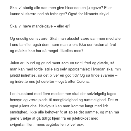
Skal vi stadig alle sammen give hinanden en julegave? Eller
kunne vi skære ned på forbruget? Også for klimaets skyld.
Skal vi have mandelgave – eller ej?
Og endelig den svære: Skal man absolut være sammen med alle
i ens familie, også dem, som man ellers ikke ser resten af året –
og måske ikke har så meget tilfælles med?
Julen er i bund og grund ment som en tid til fred og glæde, så
man kan med fordel stille sig selv spørgsmålet: Hvordan skal min
juletid indrettes, så det bliver en god tid? Og så finde svarene –
og indrette ens jul derefter – også efter Corona.
I en husstand med flere medlemmer skal der selvfølgelig tages
hensyn og være plads til mangfoldighed og rummelighed. Det er
også julens dna. Heldigvis kan man komme langt med lidt
smidighed. Ikke alle behøver fx at spise det samme, og man må
gerne vælge at gå tidligt hjem fra en julefrokost med
svigerfamilien, mens ægtefællen bliver osv.