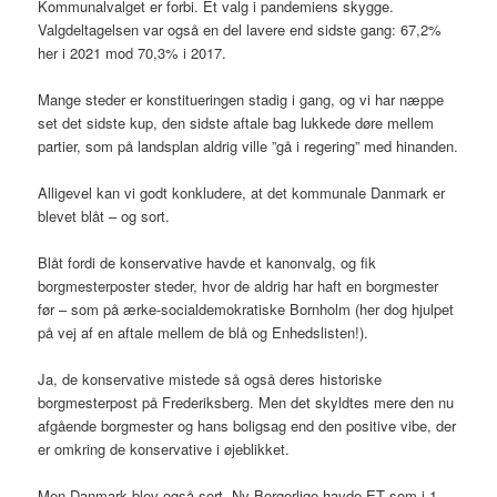
Kommunalvalget er forbi. Et valg i pandemiens skygge.
Valgdeltagelsen var også en del lavere end sidste gang: 67,2%
her i 2021 mod 70,3% i 2017.
Mange steder er konstitueringen stadig i gang, og vi har næppe
set det sidste kup, den sidste aftale bag lukkede døre mellem
partier, som på landsplan aldrig ville ”gå i regering” med hinanden.
Alligevel kan vi godt konkludere, at det kommunale Danmark er
blevet blåt – og sort.
Blåt fordi de konservative havde et kanonvalg, og fik
borgmesterposter steder, hvor de aldrig har haft en borgmester
før – som på ærke-socialdemokratiske Bornholm (her dog hjulpet
på vej af en aftale mellem de blå og Enhedslisten!).
Ja, de konservative mistede så også deres historiske
borgmesterpost på Frederiksberg. Men det skyldtes mere den nu
afgående borgmester og hans boligsag end den positive vibe, der
er omkring de konservative i øjeblikket.
Men Danmark blev også sort. Ny Borgerlige havde ET som i 1