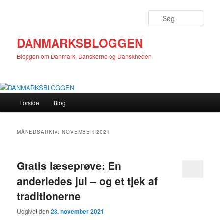
Fortsæt
Fortsæt
til
til
Søg
primært
sekundært
indhold
indhold
DANMARKSBLOGGEN
Bloggen om Danmark, Danskerne og Danskheden
Hovedmenu
Forside
Blog
MÅNEDSARKIV:
NOVEMBER 2021
Gratis læseprøve: En
anderledes jul – og et tjek af
traditionerne
Udgivet den
28. november 2021