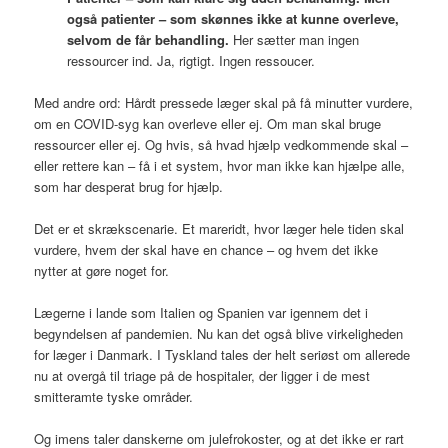
også patienter – som skønnes ikke at kunne overleve,
selvom de får behandling.
Her sætter man ingen
ressourcer ind. Ja, rigtigt. Ingen ressoucer.
Med andre ord: Hårdt pressede læger skal på få minutter vurdere,
om en COVID-syg kan overleve eller ej. Om man skal bruge
ressourcer eller ej. Og hvis, så hvad hjælp vedkommende skal –
eller rettere kan – få i et system, hvor man ikke kan hjælpe alle,
som har desperat brug for hjælp.
Det er et skrækscenarie. Et mareridt, hvor læger hele tiden skal
vurdere, hvem der skal have en chance – og hvem det ikke
nytter at gøre noget for.
Lægerne i lande som Italien og Spanien var igennem det i
begyndelsen af pandemien. Nu kan det også blive virkeligheden
for læger i Danmark. I Tyskland tales der helt seriøst om allerede
nu at overgå til triage på de hospitaler, der ligger i de mest
smitteramte tyske områder.
Og imens taler danskerne om julefrokoster, og at det ikke er rart