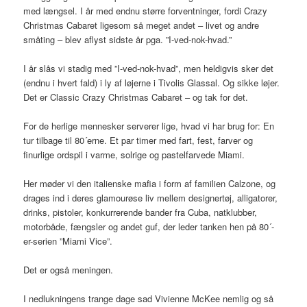
med længsel. I år med endnu større forventninger, fordi Crazy
Christmas Cabaret ligesom så meget andet – livet og andre
småting – blev aflyst sidste år pga. ”I-ved-nok-hvad.”
I år slås vi stadig med ”I-ved-nok-hvad”, men heldigvis sker det
(endnu i hvert fald) i ly af løjerne i Tivolis Glassal. Og sikke løjer.
Det er Classic Crazy Christmas Cabaret – og tak for det.
For de herlige mennesker serverer lige, hvad vi har brug for: En
tur tilbage til 80´erne. Et par timer med fart, fest, farver og
finurlige ordspil i varme, solrige og pastelfarvede Miami.
Her møder vi den italienske mafia i form af familien Calzone, og
drages ind i deres glamourøse liv mellem designertøj, alligatorer,
drinks, pistoler, konkurrerende bander fra Cuba, natklubber,
motorbåde, fængsler og andet guf, der leder tanken hen på 80´-
er-serien ”Miami Vice”.
Det er også meningen.
I nedlukningens trange dage sad Vivienne McKee nemlig og så