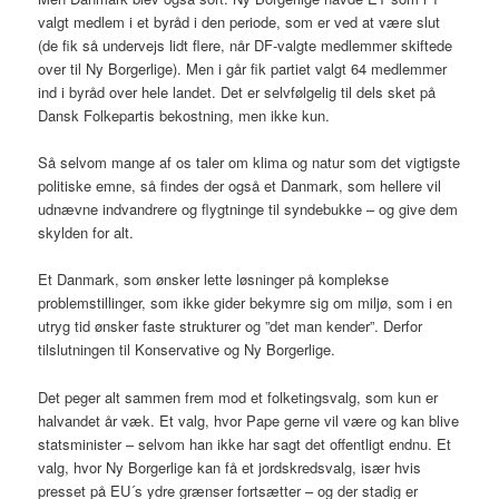
valgt medlem i et byråd i den periode, som er ved at være slut
(de fik så undervejs lidt flere, når DF-valgte medlemmer skiftede
over til Ny Borgerlige). Men i går fik partiet valgt 64 medlemmer
ind i byråd over hele landet. Det er selvfølgelig til dels sket på
Dansk Folkepartis bekostning, men ikke kun.
Så selvom mange af os taler om klima og natur som det vigtigste
politiske emne, så findes der også et Danmark, som hellere vil
udnævne indvandrere og flygtninge til syndebukke – og give dem
skylden for alt.
Et Danmark, som ønsker lette løsninger på komplekse
problemstillinger, som ikke gider bekymre sig om miljø, som i en
utryg tid ønsker faste strukturer og ”det man kender”. Derfor
tilslutningen til Konservative og Ny Borgerlige.
Det peger alt sammen frem mod et folketingsvalg, som kun er
halvandet år væk. Et valg, hvor Pape gerne vil være og kan blive
statsminister – selvom han ikke har sagt det offentligt endnu. Et
valg, hvor Ny Borgerlige kan få et jordskredsvalg, især hvis
presset på EU´s ydre grænser fortsætter – og der stadig er