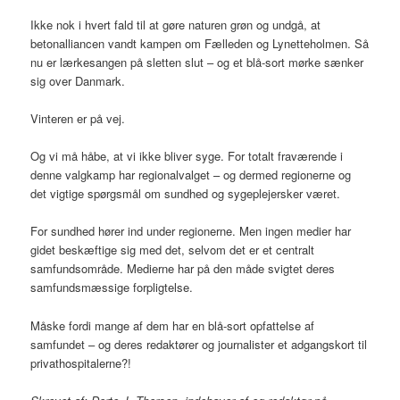
Ikke nok i hvert fald til at gøre naturen grøn og undgå, at
betonalliancen vandt kampen om Fælleden og Lynetteholmen. Så
nu er lærkesangen på sletten slut – og et blå-sort mørke sænker
sig over Danmark.
Vinteren er på vej.
Og vi må håbe, at vi ikke bliver syge. For totalt fraværende i
denne valgkamp har regionalvalget – og dermed regionerne og
det vigtige spørgsmål om sundhed og sygeplejersker været.
For sundhed hører ind under regionerne. Men ingen medier har
gidet beskæftige sig med det, selvom det er et centralt
samfundsområde. Medierne har på den måde svigtet deres
samfundsmæssige forpligtelse.
Måske fordi mange af dem har en blå-sort opfattelse af
samfundet – og deres redaktører og journalister et adgangskort til
privathospitalerne?!