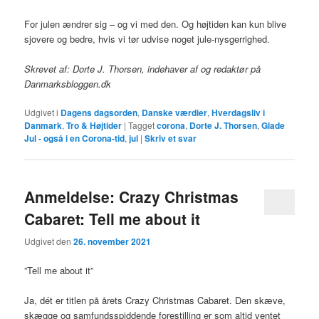
For julen ændrer sig – og vi med den. Og højtiden kan kun blive
sjovere og bedre, hvis vi tør udvise noget jule-nysgerrighed.
Skrevet af: Dorte J. Thorsen, indehaver af og redaktør på
Danmarksbloggen.dk
Udgivet i
Dagens dagsorden
,
Danske værdier
,
Hverdagsliv i
Danmark
,
Tro & Højtider
|
Tagget
corona
,
Dorte J. Thorsen
,
Glade
Jul - også i en Corona-tid
,
jul
|
Skriv et svar
Anmeldelse: Crazy Christmas
Cabaret: Tell me about it
Udgivet den
26. november 2021
”Tell me about it”
Ja, dét er titlen på årets Crazy Christmas Cabaret. Den skæve,
skægge og samfundsspiddende forestilling er som altid ventet