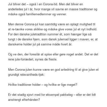
Jul bliver det – også i en Corona-tid. Men det bliver en
anderledes jul i år, hvor mange vil savne en masse traditioner og
måske også familiemedlemmer og venner.
Men denne Corona-jul kan samtidig være en oplagt mulighed til
at re-tænke vores skikke og måske give vores jul et nyt indhold.
For den danske juletradition nummer ét, som hænger lige så
tungt i de danske hjem, som dansk julemad ligger i maven, er, at
danskerne holder jul på samme måde hvert år.
Og ve den, der foreslår at spise eller gøre noget andet. Det er det
rene jule-forræderi, synes de fleste.
Men Corona-julen kunne være en god anledning til at give julen et
grundigt relevantheds-tjek:
Hvilke traditioner holder – og hvilke er lige meget?
Er det stadig sjovt med for eksempel pakkeleg – eller er det lidt
anstrengt efterhånden?