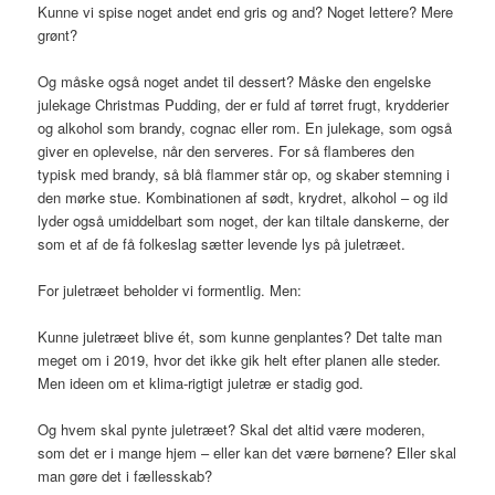
Kunne vi spise noget andet end gris og and? Noget lettere? Mere
grønt?
Og måske også noget andet til dessert? Måske den engelske
julekage Christmas Pudding, der er fuld af tørret frugt, krydderier
og alkohol som brandy, cognac eller rom. En julekage, som også
giver en oplevelse, når den serveres. For så flamberes den
typisk med brandy, så blå flammer står op, og skaber stemning i
den mørke stue. Kombinationen af sødt, krydret, alkohol – og ild
lyder også umiddelbart som noget, der kan tiltale danskerne, der
som et af de få folkeslag sætter levende lys på juletræet.
For juletræet beholder vi formentlig. Men:
Kunne juletræet blive ét, som kunne genplantes? Det talte man
meget om i 2019, hvor det ikke gik helt efter planen alle steder.
Men ideen om et klima-rigtigt juletræ er stadig god.
Og hvem skal pynte juletræet? Skal det altid være moderen,
som det er i mange hjem – eller kan det være børnene? Eller skal
man gøre det i fællesskab?