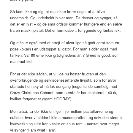
Så kom ikke og sig, at man ikke lærer noget af at blive
underholdt. Og underholdt bliver man. De danser og synger, så
det er en lyst – og de små ordspil kommer hurtigere end en salve
fra en maskinpistol. Det er formidabelt, forrygende og fantastisk.
Og måske også med et strejf af alvor lige så godt gemt som en
pose kokain i en udstoppet alligator. For man sidder også med
tanken: Var 80´erne ikke grådighedens årti? Greed is good, som
mantraet lød.
For er det ikke sådan, at vi lige nu høster frugten af den
overforbrugende og selviscenesættende livsstil, som for alvor
startede i en sky af hårlak dengang (nogenlunde samtidig med
Crazy Christmas Cabaret, som næste år har eksisteret i 40 år,
hvilket fortjener et gigant HOORAY).
Men altså: Er der ikke en lige linje mellem pastelfarverne og
nutiden, hvor vi sidder i klima-muddergrøften, og selv den største
hvidvaskning ikke kan vaske en snus rent – uanset hvor meget
vi synger ”I am what I am”.