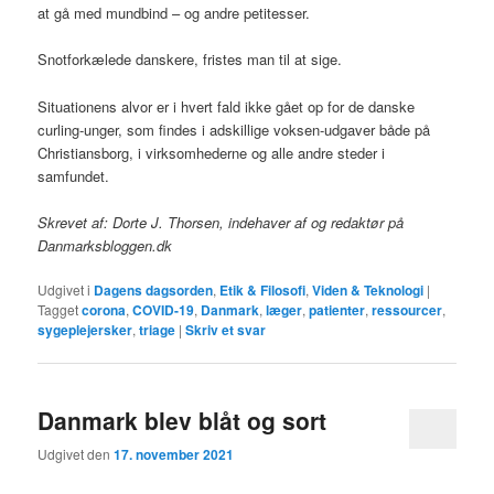
at gå med mundbind – og andre petitesser.
Snotforkælede danskere, fristes man til at sige.
Situationens alvor er i hvert fald ikke gået op for de danske
curling-unger, som findes i adskillige voksen-udgaver både på
Christiansborg, i virksomhederne og alle andre steder i
samfundet.
Skrevet af: Dorte J. Thorsen, indehaver af og redaktør på
Danmarksbloggen.dk
Udgivet i
Dagens dagsorden
,
Etik & Filosofi
,
Viden & Teknologi
|
Tagget
corona
,
COVID-19
,
Danmark
,
læger
,
patienter
,
ressourcer
,
sygeplejersker
,
triage
|
Skriv et svar
Danmark blev blåt og sort
Udgivet den
17. november 2021