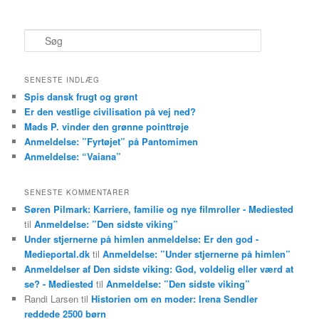
S
ø
g
SENESTE INDLÆG
Spis dansk frugt og grønt
Er den vestlige civilisation på vej ned?
Mads P. vinder den grønne pointtrøje
Anmeldelse: ”Fyrtøjet” på Pantomimen
Anmeldelse: “Vaiana”
SENESTE KOMMENTARER
Søren Pilmark: Karriere, familie og nye filmroller - Mediested
til
Anmeldelse: ”Den sidste viking”
Under stjernerne på himlen anmeldelse: Er den god -
Medieportal.dk
til
Anmeldelse: ”Under stjernerne på himlen”
Anmeldelser af Den sidste viking: God, voldelig eller værd at
se? - Mediested
til
Anmeldelse: ”Den sidste viking”
Randi Larsen
til
Historien om en moder: Irena Sendler
reddede 2500 børn