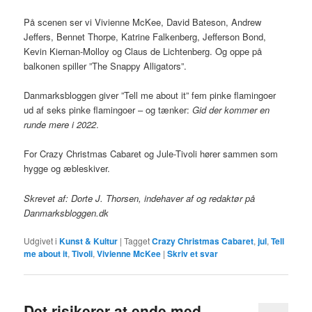
På scenen ser vi Vivienne McKee, David Bateson, Andrew
Jeffers, Bennet Thorpe, Katrine Falkenberg, Jefferson Bond,
Kevin Kiernan-Molloy og Claus de Lichtenberg. Og oppe på
balkonen spiller ”The Snappy Alligators”.
Danmarksbloggen giver ”Tell me about it” fem pinke flamingoer
ud af seks pinke flamingoer – og tænker:
Gid der kommer en
runde mere i 2022
.
For Crazy Christmas Cabaret og Jule-Tivoli hører sammen som
hygge og æbleskiver.
Skrevet af: Dorte J. Thorsen, indehaver af og redaktør på
Danmarksbloggen.dk
Udgivet i
Kunst & Kultur
|
Tagget
Crazy Christmas Cabaret
,
jul
,
Tell
me about it
,
Tivoli
,
Vivienne McKee
|
Skriv et svar
Det risikerer at ende med