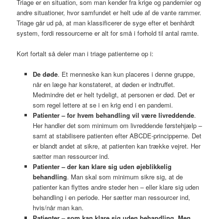
Triage er en situation, som man kender fra krige og pandemier og
andre situationer, hvor samfundet er helt ude af de vante rammer.
Triage går ud på, at man klassificerer de syge efter et benhårdt
system, fordi ressourcerne er alt for små i forhold til antal ramte.
Kort fortalt så deler man i triage patienterne op i:
De døde
. Et menneske kan kun placeres i denne gruppe,
når en læge har konstateret, at døden er indtruffet.
Medmindre det er helt tydeligt, at personen er død. Det er
som regel lettere at se i en krig end i en pandemi.
Patienter – for hvem behandling vil være livreddende
.
Her handler det som minimum om livreddende førstehjælp –
samt at stabilisere patienten efter ABCDE-principperne. Det
er blandt andet at sikre, at patienten kan trække vejret. Her
sætter man ressourcer ind.
Patienter – der kan klare sig uden øjeblikkelig
behandling
. Man skal som minimum sikre sig, at de
patienter kan flyttes andre steder hen – eller klare sig uden
behandling i en periode. Her sætter man ressourcer ind,
hvis/når man kan.
Patienter – som kan klare sig uden behandling. Men