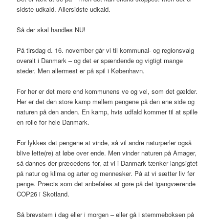
sidste udkald. Allersidste udkald.
Så der skal handles NU!
På tirsdag d. 16. november går vi til kommunal- og regionsvalg
overalt i Danmark – og det er spændende og vigtigt mange
steder. Men allermest er på spil i København.
For her er det mere end kommunens ve og vel, som det gælder.
Her er det den store kamp mellem pengene på den ene side og
naturen på den anden. En kamp, hvis udfald kommer til at spille
en rolle for hele Danmark.
For lykkes det pengene at vinde, så vil andre naturperler også
blive lette(re) at løbe over ende. Men vinder naturen på Amager,
så dannes der præcedens for, at vi i Danmark tænker langsigtet
på natur og klima og arter og mennesker. På at vi sætter liv før
penge. Præcis som det anbefales at gøre på det igangværende
COP26 i Skotland.
Så brevstem i dag eller i morgen – eller gå i stemmeboksen på