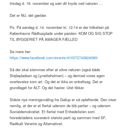
tirsdag d. 16. november og sæt dit kryds ved naturen …
Det er NU, det gælder.
Ps. På søndag d. 14. november kl. 12-14 er der folkefest på
Københavns Rådhusplads under parolen: KOM OG SIG STOP
TIL BYGGERIET PÅ AMAGER FÆLLED
Se mere her:
https://www.facebook.com/events/410372743824580/
Så der skal stemmes efter at sikre naturen (også både
Stejlepladsen og Lynetteholmen) – og dermed vores egen
overlevelse som art. Og det er ikke en enkeltsag. Det er
grundlaget for ALT. Og det haster. Uret tikker.
Sidste nye meningsmåling fra Gallup er så opløftende. Den viser
nemlig, at der er et flertal udenom de blå partier – og udenom
Socialdemokratiet. Et flertal med Enhedslisten som
hovedstadens suverænt største parti og sammen med SF,
Radikalt Venstre og Alternativet.