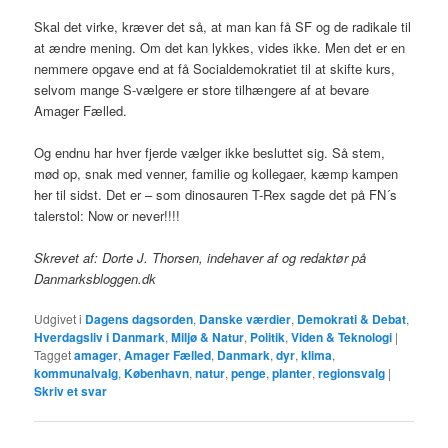
Skal det virke, kræver det så, at man kan få SF og de radikale til
at ændre mening. Om det kan lykkes, vides ikke. Men det er en
nemmere opgave end at få Socialdemokratiet til at skifte kurs,
selvom mange S-vælgere er store tilhængere af at bevare
Amager Fælled.
Og endnu har hver fjerde vælger ikke besluttet sig. Så stem,
mød op, snak med venner, familie og kollegaer, kæmp kampen
her til sidst. Det er – som dinosauren T-Rex sagde det på FN´s
talerstol: Now or never!!!!
Skrevet af: Dorte J. Thorsen, indehaver af og redaktør på
Danmarksbloggen.dk
Udgivet i
Dagens dagsorden
,
Danske værdier
,
Demokrati & Debat
,
Hverdagsliv i Danmark
,
Miljø & Natur
,
Politik
,
Viden & Teknologi
|
Tagget
amager
,
Amager Fælled
,
Danmark
,
dyr
,
klima
,
kommunalvalg
,
København
,
natur
,
penge
,
planter
,
regionsvalg
|
Skriv et svar