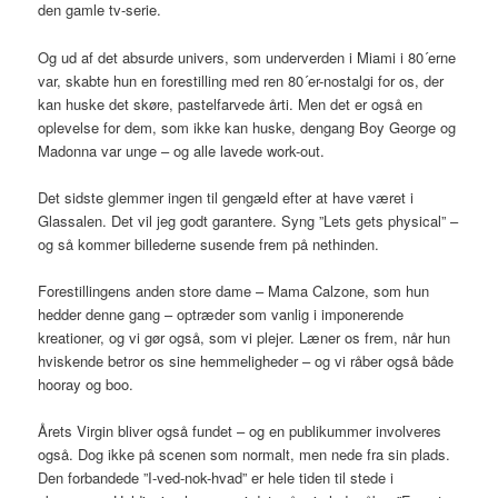
den gamle tv-serie.
Og ud af det absurde univers, som underverden i Miami i 80´erne
var, skabte hun en forestilling med ren 80´er-nostalgi for os, der
kan huske det skøre, pastelfarvede årti. Men det er også en
oplevelse for dem, som ikke kan huske, dengang Boy George og
Madonna var unge – og alle lavede work-out.
Det sidste glemmer ingen til gengæld efter at have været i
Glassalen. Det vil jeg godt garantere. Syng ”Lets gets physical” –
og så kommer billederne susende frem på nethinden.
Forestillingens anden store dame – Mama Calzone, som hun
hedder denne gang – optræder som vanlig i imponerende
kreationer, og vi gør også, som vi plejer. Læner os frem, når hun
hviskende betror os sine hemmeligheder – og vi råber også både
hooray og boo.
Årets Virgin bliver også fundet – og en publikummer involveres
også. Dog ikke på scenen som normalt, men nede fra sin plads.
Den forbandede ”I-ved-nok-hvad” er hele tiden til stede i