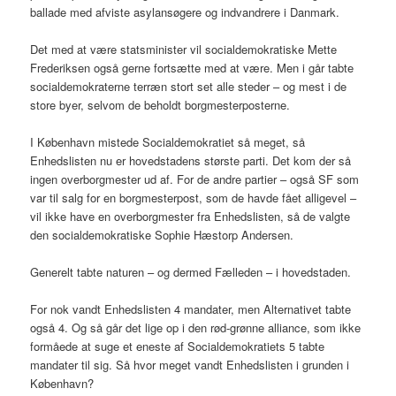
ballade med afviste asylansøgere og indvandrere i Danmark.
Det med at være statsminister vil socialdemokratiske Mette
Frederiksen også gerne fortsætte med at være. Men i går tabte
socialdemokraterne terræn stort set alle steder – og mest i de
store byer, selvom de beholdt borgmesterposterne.
I København mistede Socialdemokratiet så meget, så
Enhedslisten nu er hovedstadens største parti. Det kom der så
ingen overborgmester ud af. For de andre partier – også SF som
var til salg for en borgmesterpost, som de havde fået alligevel –
vil ikke have en overborgmester fra Enhedslisten, så de valgte
den socialdemokratiske Sophie Hæstorp Andersen.
Generelt tabte naturen – og dermed Fælleden – i hovedstaden.
For nok vandt Enhedslisten 4 mandater, men Alternativet tabte
også 4. Og så går det lige op i den rød-grønne alliance, som ikke
formåede at suge et eneste af Socialdemokratiets 5 tabte
mandater til sig. Så hvor meget vandt Enhedslisten i grunden i
København?