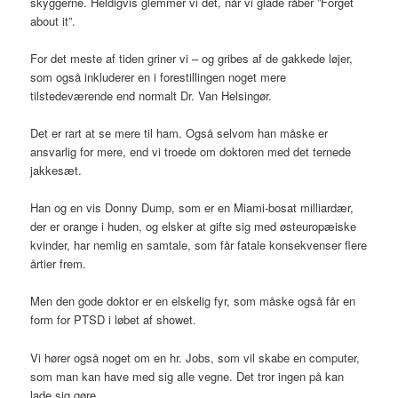
skyggerne. Heldigvis glemmer vi det, når vi glade råber ”Forget
about it”.
For det meste af tiden griner vi – og gribes af de gakkede løjer,
som også inkluderer en i forestillingen noget mere
tilstedeværende end normalt Dr. Van Helsingør.
Det er rart at se mere til ham. Også selvom han måske er
ansvarlig for mere, end vi troede om doktoren med det ternede
jakkesæt.
Han og en vis Donny Dump, som er en Miami-bosat milliardær,
der er orange i huden, og elsker at gifte sig med østeuropæiske
kvinder, har nemlig en samtale, som får fatale konsekvenser flere
årtier frem.
Men den gode doktor er en elskelig fyr, som måske også får en
form for PTSD i løbet af showet.
Vi hører også noget om en hr. Jobs, som vil skabe en computer,
som man kan have med sig alle vegne. Det tror ingen på kan
lade sig gøre.