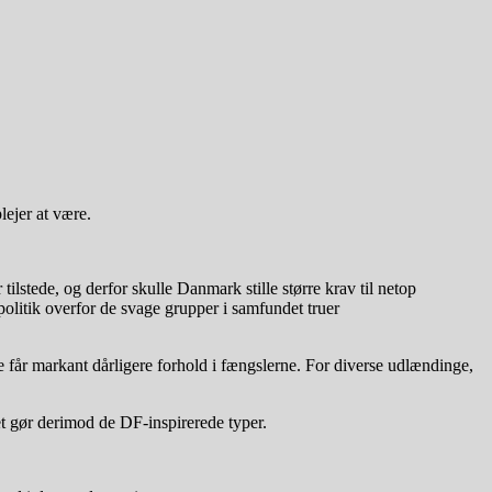
lejer at være.
tilstede, og derfor skulle Danmark stille større krav til netop
litik overfor de svage grupper i samfundet truer
e får markant dårligere forhold i fængslerne. For diverse udlændinge,
et gør derimod de DF-inspirerede typer.