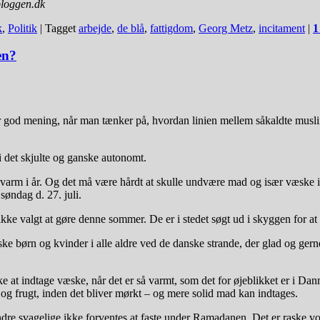
bloggen.dk
k
,
Politik
|
Tagget
arbejde
,
de blå
,
fattigdom
,
Georg Metz
,
incitament
|
1
en?
 god mening, når man tænker på, hvordan linien mellem såkaldte muslims
 i det skjulte og ganske autonomt.
varm i år. Og det må være hårdt at skulle undvære mad og især væske i d
søndag d. 27. juli.
ikke valgt at gøre denne sommer. De er i stedet søgt ud i skyggen for at
ke børn og kvinder i alle aldre ved de danske strande, der glad og ger
 ikke at indtage væske, når det er så varmt, som det for øjeblikket er
 og frugt, inden det bliver mørkt – og mere solid mad kan indtages.
andre svagelige ikke forventes at faste under Ramadanen. Det er raske vo