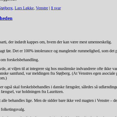
Støjberg
,
Lars Løkke
,
Venstre
|
1
svar
gheden
eparti, der indædt kappes om, hvem der kan være mest umenneskelig.
 sagt før. Det er 100% intolerance og manglende rummelighed, som det p
 om forskelsbehandling.
e, at viljen til at integrere sig hos muslimske indvandrere ofte ikke var 
ke samfund, var meldingen fra Støjberg. (At Venstres egen asociale po
om.)
der også skal forskelsbehandles i danske fængsler, således så udlænding
fængsel, var holdningen fra Lauritzen.
at alle behandles lige. Men de sidder bare ikke ved magten i Venstre – d
folketingsvalg.