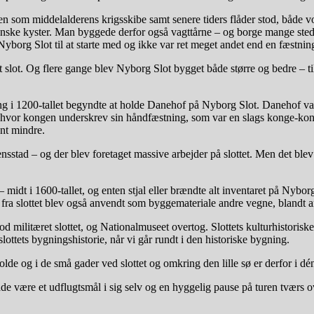
den som middelalderens krigsskibe samt senere tiders flåder stod, både 
nske kyster. Man byggede derfor også vagttårne – og borge mange stede
 Nyborg Slot til at starte med og ikke var ret meget andet end en fæstnin
lot. Og flere gange blev Nyborg Slot bygget både større og bedre – til
ang i 1200-tallet begyndte at holde Danehof på Nyborg Slot. Danehof v
vor kongen underskrev sin håndfæstning, som var en slags konge-kontr
nt mindre.
stad – og der blev foretaget massive arbejder på slottet. Men det blev a
 i 1600-tallet, og enten stjal eller brændte alt inventaret på Nyborg 
n fra slottet blev også anvendt som byggemateriale andre vegne, blandt a
lod militæret slottet, og Nationalmuseet overtog. Slottets kulturhistori
lottets bygningshistorie, når vi går rundt i den historiske bygning.
de og i de små gader ved slottet og omkring den lille sø er derfor i dé
de være et udflugtsmål i sig selv og en hyggelig pause på turen tværs o