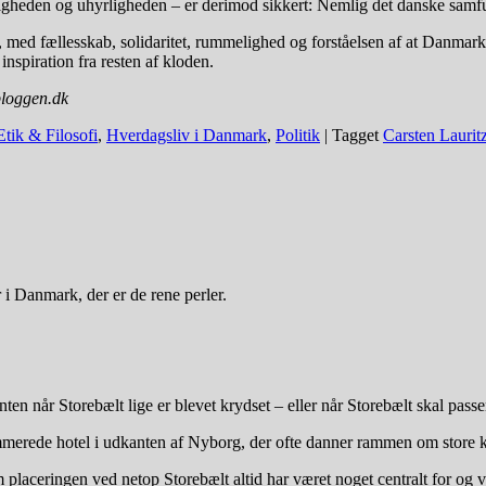
heden og uhyrligheden – er derimod sikkert: Nemlig det danske samfu
ed fællesskab, solidaritet, rummelighed og forståelsen af at Danmark e
nspiration fra resten af kloden.
sbloggen.dk
Etik & Filosofi
,
Hverdagsliv i Danmark
,
Politik
|
Tagget
Carsten Laurit
i Danmark, der er de rene perler.
n når Storebælt lige er blevet krydset – eller når Storebælt skal passe
erede hotel i udkanten af Nyborg, der ofte danner rammen om store k
placeringen ved netop Storebælt altid har været noget centralt for og