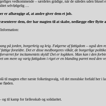
rgerliges vedkommende – særdeles grådige, når de således uden blusel er
alitet selvfølgelig …
er er afhængige af, at andre giver dem et job.
æsenterer dem, der har magten til at skabe, nedlægge eller flytte 
 Information:
 på jorden, borgerkrig og krig. Følgerne af fattigdom – også den rela
tige forældre. Det er disse medborgeres vilkår, de borgerlige politiker
rværret for incitamentets skyld! Det er logikken. Man kan i den forbin
vet om mere og varig fattigdom i riget er en blanding parret med den 
il magten efter næste folketingsvalg, vil det moralske forfald her i la
me fløden.
g til kamp for fællesskab og solidaritet.