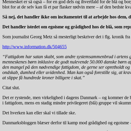
Mennesket er så også – for en god dels og ihvertfald for de blå og bo
blot for at de selv kan få et par flasker rødvin mere – af den bedste kv
Så nej, det handler ikke om incitamentet til at arbejde hos dem, d
Det handler istedet om egoisme og grådighed hos de blå, som repr
Som journalist Georg Metz så mesterligt beskriver det i flg. kronik fra
http://www.information.dk/504655
“Fattigdom har satan skabt, som andre systemsammenbrud i artens gang
menneskenes børn inklusive de godt nulevende 50.000 danske børn af fat
den mangel på den nødvendige fattigdom, de gerne ser opretholdt og fo
ondskab, dumhed eller uvidenhed. Man kan også forestille sig, at kra
at slippe få hundrede kroner billigere i skat.”
Citat slut.
Det er rystende, men virkelighed i dagens Danmark – og kommer de blå t
i fattigdom, mens en stadig mindre privilegeret (blå) gruppe vil skum
Det hverken kan eller skal vi tillade ske.
Danmarksbloggen blæser derfor til kamp mod grådighed og egoisme – o