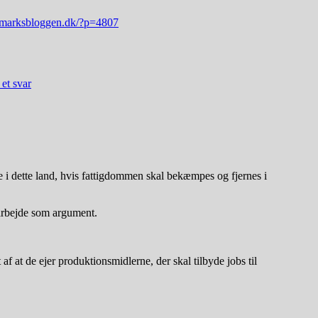
anmarksbloggen.dk/?p=4807
 et svar
e i dette land, hvis fattigdommen skal bekæmpes og fjernes i
 arbejde som argument.
 af at de ejer produktionsmidlerne, der skal tilbyde jobs til