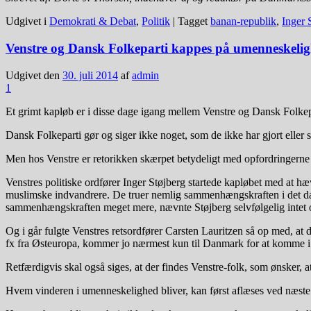
Udgivet i
Demokrati & Debat
,
Politik
|
Tagget
banan-republik
,
Inger 
Venstre og Dansk Folkeparti kappes på umenneskeli
Udgivet den
30. juli 2014
af
admin
1
Et grimt kapløb er i disse dage igang mellem Venstre og Dansk Folk
Dansk Folkeparti gør og siger ikke noget, som de ikke har gjort eller
Men hos Venstre er retorikken skærpet betydeligt med opfordringerne
Venstres politiske ordfører Inger Støjberg startede kapløbet med at hævd
muslimske indvandrere. De truer nemlig sammenhængskraften i det dans
sammenhængskraften meget mere, nævnte Støjberg selvfølgelig intet 
Og i går fulgte Venstres retsordfører Carsten Lauritzen så op med, at 
fx fra Østeuropa, kommer jo nærmest kun til Danmark for at komme i 
Retfærdigvis skal også siges, at der findes Venstre-folk, som ønsker, 
Hvem vinderen i umenneskelighed bliver, kan først aflæses ved næste 