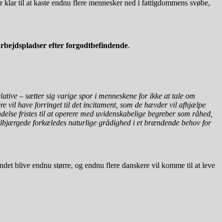
 klar til at kaste endnu flere mennesker ned i fattigdommens svøbe,
arbejdspladser efter forgodtbefindende
.
tive – sætter sig varige spor i menneskene for ikke at tale om
e vil have forringet til det incitament, som de hævder vil afhjælpe
delse fristes til at operere med uvidenskabelige begreber som råhed,
velbjærgede forkæledes naturlige grådighed i et brændende behov for
ndet blive endnu større, og endnu flere danskere vil komme til at leve