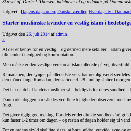
Skrevet af: Dorte J. Thorsen, indehaver af og redaktør på Danmarks
Udgivet i
Dagens dagsorden
,
Danske værdier
,
Hverdagsliv i Danmar
Starter muslimske kvinder en vestlig islam i hedebølg
Udgivet den
26. juli 2014
af
admin
2
At der er behov for en vestlig – og dermed mere sekulær – islam giver
ofte ender i uenighed og konfrontation.
Men måske er den vestlige version af islam allerede på vej, ihvertfald
Ramadanen, der synger på allersidste vers, har nemlig været særdeles 
den månedlange Ramadan, der startede d. 28. juni og slutter i morgen 
Det har en del af landets muslimer så – heldigvis for deres sundhed – 
Danmarksbloggen har således ved flere lejligheder observeret muslims
frugt.
Det giver rigtig god mening. For dels er det direkte sundhedsfarligt
kun faster 1-2 timer om dagen – og resten af dagen holder sig til vand
For en ordens skyld skal lige siges, at børn, ældre, gravide, syge og 