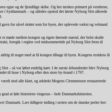
vores egne og de fjendtlige skibe. Og her tænkes primært på venderne,
r i Syddanmark – og således opstod det første Nyborg Slot allerede
g.
 gavn for såvel slottet som for byen, der oplevede vækst og velstand
ar et møde mellem kongen og rigets førende mænd, der helst skulle
akt, foregik i reglen ved midsommertide på Nyborg Slot frem til
ldrig til noget med at få kongen tilbage til byen. Kongens residens lå
Slot – så var løbet endelig kørt. I de næste århundreder blev Nyborg
ndet til huse i Nyborg efter den store by-brand i 1797.
ske værdi stod alle klart, og arkitekt Mogens Clemmensen restaurerede
n grad at føle historiens vingesus – hele Danmarkshistorien.
ver Danmark. Læs tidligere indlæg i serien om de danske perler her: