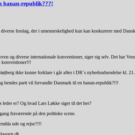
n banan-republik???!
ed diverse forslag, der i umenneskelighed kun kan konkurrere med Dan
ven og diverse internationale konventioner, siger sig selv. Det har Venst
e konventioner!!!
Støjberg ikke kunne forklare i går aftes i DR´s nyhedsudsendelse kl. 21
g hendes parti vil forvandle Danmark til en banan-republik?!!!
leder er? Og hvad Lars Løkke siger til det her?
gang fraværende på den politiske scene.
endda ude og rejse?!!!
sbloggen.dk