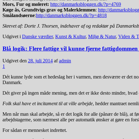
Mors, Fur og moleret:
http://danmarksbloggen.dk/?p=4769
Køge ås, Grundtvigs grav og Malerklemmen
:
http://danmarksblog
Smålandsøerne
:
http://danmarksbloggen.dk/?p=4818
Skrevet af: Dorte J. Thorsen, indehaver af og redaktør på Danmarks
Udgivet i
Danske værdier
,
Kunst & Kultur
,
Miljø & Natur
,
Viden & T
Blå logik: Flere fattige vil kunne fjerne fattigdomme
Udgivet den
28. juli 2014
af
admin
1
Dét kunne lyde som et hedeslag her i varmen, men desværre er det noge
Danmark.
Dét giver på ingen måde mening, men det er ikke desto mindre, hvad d
Folk skal have et incitament til at ville arbejde
, hedder mantraet nemli
Men når man skal arbejde, så er det logik for alle (pånær de blå), at før
arbejdstagerne, som nærmest alle per automatik ønsker at gøre en fors
For sådan er mennesket indrettet.