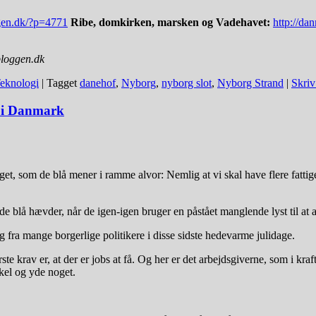
gen.dk/?p=4771
Ribe, domkirken, marsken og Vadehavet:
http://d
bloggen.dk
eknologi
|
Tagget
danehof
,
Nyborg
,
nyborg slot
,
Nyborg Strand
|
Skriv
n i Danmark
t, som de blå mener i ramme alvor: Nemlig at vi skal have flere fattig
e blå hævder, når de igen-igen bruger en påstået manglende lyst til at
g fra mange borgerlige politikere i disse sidste hedevarme julidage.
ste krav er, at der er jobs at få. Og her er det arbejdsgiverne, som i kraft
kel og yde noget.