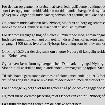
For det var op gennem Storebælt, at såvel ledingsflåderne i vikingeti
som især op gennem middelalderen fra tid til anden hærgede de sydda
på vej fra vikingetid til middelalder, selvom det egentlig slet ikke hed
Op gennem middelalderen blev Nyborg Slot først en borg og senere et s
med et for hele Danmark så essentielt et slot i sin bymidte.
For der foregik vigtige ting på slottet kulminerende med, at man eng
finde sted minimum en gang om året. Og disse Danehoffer, også dem h
engang i 1400-tallet, hvorefter Nyborgs betydning som by blev marka
Omkring 1520 var der dog snak om at gøre Nyborg til kongelig residens
nu i København.
Og da svenskerne kom og hærgede hele Danmark – og også Nyborg – midt
Slot brugt til adskillige ting, blandt andet kornmagasin og tøjhus. Ste
Til sidst havde garnisonen det meste af slottet, men endelig i 1913 for
det, så vi i dag kan aflæse ikke kun middelalderen, men en stor del af s
For at besøge Nyborg Slot for bagefter at gå på de omkringliggende vol
Og med sin bekvemme placering midt i landet kan et tur til Nyborg bå
Læs tidligere indlæg i serien om de danske perler her: