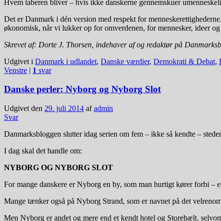
Hvem taberen bliver – hvis ikke danskerne gennemskuer umenneskelig
Det er Danmark i dén version med respekt for menneskerettighederne, m
økonomisk, når vi lukker op for omverdenen, for mennesker, ideer og i
Skrevet af: Dorte J. Thorsen, indehaver af og redaktør på Danmark
Udgivet i
Danmark i udlandet
,
Danske værdier
,
Demokrati & Debat
,
Venstre
|
1
svar
Danske perler: Nyborg og Nyborg Slot
Udgivet den
29. juli 2014
af
admin
Svar
Danmarksbloggen slutter idag serien om fem – ikke så kendte – steder 
I dag skal det handle om:
NYBORG OG NYBORG SLOT
For mange danskere er Nyborg en by, som man hurtigt kører forbi – ente
Mange tænker også på Nyborg Strand, som er navnet på det velrenomm
Men Nyborg er andet og mere end et kendt hotel og Storebælt, selvom 