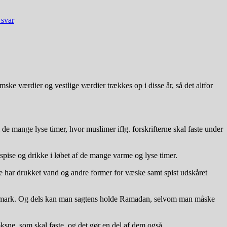
svar
ke værdier og vestlige værdier trækkes op i disse år, så det altfor
e mange lyse timer, hvor muslimer iflg. forskrifterne skal faste under
 spise og drikke i løbet af de mange varme og lyse timer.
ne har drukket vand og andre former for væske samt spist udskåret
 i Danmark. Og dels kan man sagtens holde Ramadan, selvom man måske
ksne, som skal faste, og det gør en del af dem også.