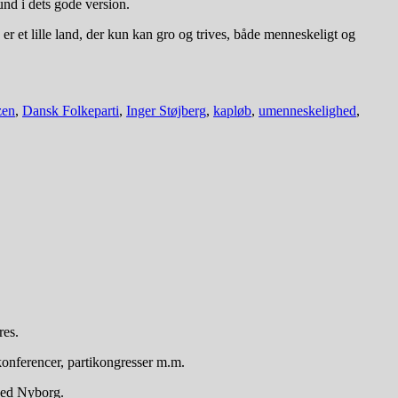
nd i dets gode version.
r et lille land, der kun kan gro og trives, både menneskeligt og
zen
,
Dansk Folkeparti
,
Inger Støjberg
,
kapløb
,
umenneskelighed
,
res.
onferencer, partikongresser m.m.
 ved Nyborg.