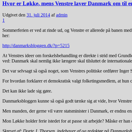
Hvor er Løkke, mens Venstre laver Danmark om til e
Udgivet den
31. juli 2014
af
admin
1
Sommerferien er ved at rinde ud, og Venstre er allerede på banen m
her:
http://danmarksbloggen.dk/?p=5215
At Venstres ideer om forskelsbehandling er direkte i strid med Grundlo
ved: Danmark skal nemlig ikke længere skal tilsluttet de international
Det var selvsagt så også noget, som Venstres politiske ordfører Inger 
For hvordan forklarer et demokratisk valgt folketingsmedlem, at hun o
Det kan ikke lade sig gøre.
Danmarksbloggen kunne så også godt tænke sig at vide, hvor Venstres 
Men manden, der gerne vil være statsminister i Danmark, er endnu en
Mon Løkke holder ferie istedet for at passe sit arbejde? Måske er han 
Skrevet af: Dorte J. Thorsen, indehaver af og redaktør på Danmark