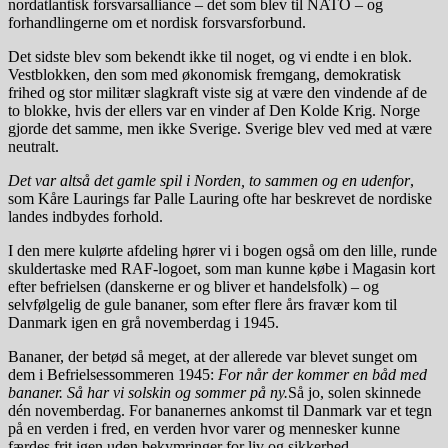
nordatlantisk forsvarsalliance – det som blev til NATO – og
forhandlingerne om et nordisk forsvarsforbund.
Det sidste blev som bekendt ikke til noget, og vi endte i en blok.
Vestblokken, den som med økonomisk fremgang, demokratisk
frihed og stor militær slagkraft viste sig at være den vindende af de
to blokke, hvis der ellers var en vinder af Den Kolde Krig. Norge
gjorde det samme, men ikke Sverige. Sverige blev ved med at være
neutralt.
Det var altså det gamle spil i Norden, to sammen og en udenfor
,
som Kåre Laurings far Palle Lauring ofte har beskrevet de nordiske
landes indbydes forhold.
I den mere kulørte afdeling hører vi i bogen også om den lille, runde
skuldertaske med RAF-logoet, som man kunne købe i Magasin kort
efter befrielsen (danskerne er og bliver et handelsfolk) – og
selvfølgelig de gule bananer, som efter flere års fravær kom til
Danmark igen en grå novemberdag i 1945.
Bananer, der betød så meget, at der allerede var blevet sunget om
dem i Befrielsessommeren 1945:
For når der kommer en båd med
bananer. Så har vi solskin og sommer på ny
.
Så jo, solen skinnede
dén novemberdag. For bananernes ankomst til Danmark var et tegn
på en verden i fred, en verden hvor varer og mennesker kunne
færdes frit igen uden bekymringer for liv og sikkerhed.