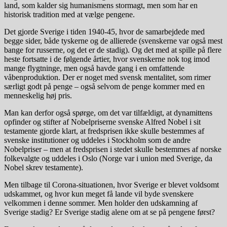
land, som kalder sig humanismens stormagt, men som har en
historisk tradition med at vælge pengene.
Det gjorde Sverige i tiden 1940-45, hvor de samarbejdede med
begge sider, både tyskerne og de allierede (svenskerne var også mest
bange for russerne, og det er de stadig). Og det med at spille på flere
heste fortsatte i de følgende årtier, hvor svenskerne nok tog imod
mange flygtninge, men også havde gang i en omfattende
våbenproduktion. Der er noget med svensk mentalitet, som rimer
særligt godt på penge – også selvom de penge kommer med en
menneskelig høj pris.
Man kan derfor også spørge, om det var tilfældigt, at dynamittens
opfinder og stifter af Nobelpriserne svenske Alfred Nobel i sit
testamente gjorde klart, at fredsprisen ikke skulle bestemmes af
svenske institutioner og uddeles i Stockholm som de andre
Nobelpriser – men at fredsprisen i stedet skulle bestemmes af norske
folkevalgte og uddeles i Oslo (Norge var i union med Sverige, da
Nobel skrev testamente).
Men tilbage til Corona-situationen, hvor Sverige er blevet voldsomt
udskammet, og hvor kun meget få lande vil byde svenskere
velkommen i denne sommer. Men holder den udskamning af
Sverige stadig? Er Sverige stadig alene om at se på pengene først?