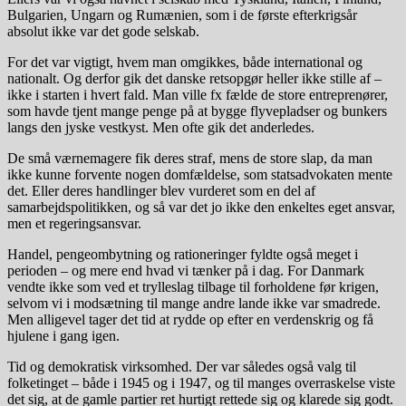
Bulgarien, Ungarn og Rumænien, som i de første efterkrigsår
absolut ikke var det gode selskab.
For det var vigtigt, hvem man omgikkes, både international og
nationalt. Og derfor gik det danske retsopgør heller ikke stille af –
ikke i starten i hvert fald. Man ville fx fælde de store entreprenører,
som havde tjent mange penge på at bygge flyvepladser og bunkers
langs den jyske vestkyst. Men ofte gik det anderledes.
De små værnemagere fik deres straf, mens de store slap, da man
ikke kunne forvente nogen domfældelse, som statsadvokaten mente
det. Eller deres handlinger blev vurderet som en del af
samarbejdspolitikken, og så var det jo ikke den enkeltes eget ansvar,
men et regeringsansvar.
Handel, pengeombytning og rationeringer fyldte også meget i
perioden – og mere end hvad vi tænker på i dag. For Danmark
vendte ikke som ved et trylleslag tilbage til forholdene før krigen,
selvom vi i modsætning til mange andre lande ikke var smadrede.
Men alligevel tager det tid at rydde op efter en verdenskrig og få
hjulene i gang igen.
Tid og demokratisk virksomhed. Der var således også valg til
folketinget – både i 1945 og i 1947, og til manges overraskelse viste
det sig, at de gamle partier ret hurtigt rettede sig og klarede sig godt.