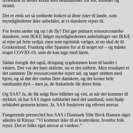
ferietrafik til steder kendt som destinationer for sol, sommer og
strand.
Det er etisk set så tordnede forkert at åbne ruter til lande, som
myndighederne ikke anbefaler, at vi danskere rejser til.
For hvem sætter sig op i de fly? Det gør primært ressourcestærke
danskere, som IKKE følger myndighedernes anbefalinger om IKKE
at rejse på ferie sydpå, men som egoistisk vælger, at nu skal de til
Grækenland, Frankrig eller Spanien for at få noget sol – og måske
noget COVID-19, som de kan tage med hjem.
Sådan foregik det også, dengang sygdommen kom til landet i
vinters. Der var det bare skiferie, nu er det solferie. Men resultatet er
det sammen: De ressourcestærke rejser ud, og tager smitten med
hjem, og så dør der endnu flere danskere, og det koster hele
samfundet dyrt – men ja, de forkælede fik deres ferie.
Og SAS? Ja, de fik solgt flere billetter og vist, at når det kommer til
stykket, så har SAS ingen solidaritet med det samfund, som hjalp
selskabet gennem krisen. Ja, SAS fraskriver sig ethvert ansvar.
Fungerende pressechef hos SAS i Danmark Sille Beck Hansen siger
således til Ritzau: ”Vi kommer ikke til at kontrollere, hvorfor folk
rejser. Det er folks eget ansvar at vurdere.”