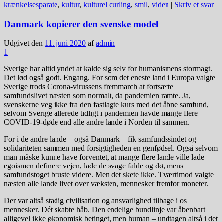
krænkelsesparate
,
kultur
,
kulturel curling
,
smil
,
viden
|
Skriv et svar
Danmark kopierer den svenske model
Udgivet den
11. juni 2020
af
admin
1
Sverige har altid yndet at kalde sig selv for humanismens stormagt.
Det lød også godt. Engang. For som det eneste land i Europa valgte
Sverige trods Corona-virussens fremmarch at fortsætte
samfundslivet næsten som normalt, da pandemien ramte. Ja,
svenskerne veg ikke fra den fastlagte kurs med det åbne samfund,
selvom Sverige allerede tidligt i pandemien havde mange flere
COVID-19-døde end alle andre lande i Norden til sammen.
For i de andre lande – også Danmark – fik samfundssindet og
solidariteten sammen med forsigtigheden en genfødsel. Også selvom
man måske kunne have forventet, at mange flere lande ville lade
egoismen definere vejen, lade de svage falde og dø, mens
samfundstoget bruste videre. Men det skete ikke. Tværtimod valgte
næsten alle lande livet over væksten, mennesker fremfor moneter.
Der var altså stadig civilisation og ansvarlighed tilbage i os
mennesker. Dét skabte håb. Den endelige bundlinje var åbenbart
alligevel ikke økonomisk betinget, men human – undtagen altså i det