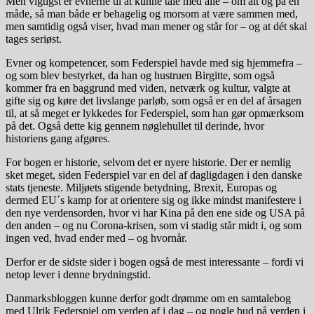
Men vigtigst er evnerne til at kunne tale med alle – om alt og på en
måde, så man både er behagelig og morsom at være sammen med,
men samtidig også viser, hvad man mener og står for – og at dét skal
tages seriøst.
Evner og kompetencer, som Federspiel havde med sig hjemmefra –
og som blev bestyrket, da han og hustruen Birgitte, som også
kommer fra en baggrund med viden, netværk og kultur, valgte at
gifte sig og køre det livslange parløb, som også er en del af årsagen
til, at så meget er lykkedes for Federspiel, som han gør opmærksom
på det. Også dette kig gennem nøglehullet til derinde, hvor
historiens gang afgøres.
For bogen er historie, selvom det er nyere historie. Der er nemlig
sket meget, siden Federspiel var en del af dagligdagen i den danske
stats tjeneste. Miljøets stigende betydning, Brexit, Europas og
dermed EU´s kamp for at orientere sig og ikke mindst manifestere i
den nye verdensorden, hvor vi har Kina på den ene side og USA på
den anden – og nu Corona-krisen, som vi stadig står midt i, og som
ingen ved, hvad ender med – og hvornår.
Derfor er de sidste sider i bogen også de mest interessante – fordi vi
netop lever i denne brydningstid.
Danmarksbloggen kunne derfor godt drømme om en samtalebog
med Ulrik Federspiel om verden af i dag – og nogle bud på verden i