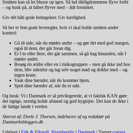
Smitten kan så let blusse op igen. Så lad dårligdommene flyve forbi
– og husk på, at håbet flyver med – lidt forsinket.
Giv dét håb gode betingelser. Giv kærlighed.
Så her er fem gode leveregler, hvis vi skal holde smitten under
kontrol:
Gå til side, når du møder andre – og gør det med god margen,
også til dem, der går foran dig.
Er I to eller flere, der går sammen, så gå bag hinanden, når I
møder andre.
Besøg én ældre eller en i risikogruppen – men gå ikke ind hos
dem, bliv udenfor og tag selv noget mad og drikke med – og
ingen kram.
Vask dine hænder, når du kommer hjem.
Sprit dine hænder af, når du er ude.
Og husk: Vi i Danmark er så privilegerede, at vi faktisk KAN gøre
det rigtige, nemlig holde afstand og god hygiejne. Det kan de ikke i
de fattige lande i verden.
Skrevet af: Dorte J. Thorsen, indehaver af og redaktør på
Danmarksbloggen.dk
Udgivet i
Etik & Filosofi
,
Hverdagsliv i Danmark
|
Tagget
corona
,