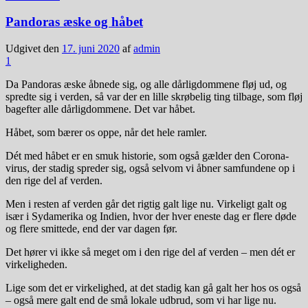
Pandoras æske og håbet
Udgivet den
17. juni 2020
af
admin
1
Da Pandoras æske åbnede sig, og alle dårligdommene fløj ud, og
spredte sig i verden, så var der en lille skrøbelig ting tilbage, som fløj
bagefter alle dårligdommene. Det var håbet.
Håbet, som bærer os oppe, når det hele ramler.
Dét med håbet er en smuk historie, som også gælder den Corona-
virus, der stadig spreder sig, også selvom vi åbner samfundene op i
den rige del af verden.
Men i resten af verden går det rigtig galt lige nu. Virkeligt galt og
især i Sydamerika og Indien, hvor der hver eneste dag er flere døde
og flere smittede, end der var dagen før.
Det hører vi ikke så meget om i den rige del af verden – men dét er
virkeligheden.
Lige som det er virkelighed, at det stadig kan gå galt her hos os også
– også mere galt end de små lokale udbrud, som vi har lige nu.