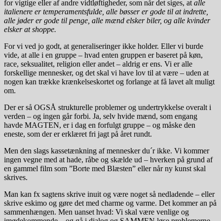
for vigtige eller af andre vidtløftigheder, som når det siges, at
alle
italienere er temperamentsfulde, alle bøsser er gode til at indrette,
alle jøder er gode til penge, alle mænd elsker biler, og alle kvinder
elsker at shoppe.
For vi ved jo godt, at generaliseringer ikke holder. Eller vi burde
vide, at alle i en gruppe – hvad enten gruppen er baseret på køn,
race, seksualitet, religion eller andet – aldrig er ens. Vi er alle
forskellige mennesker, og det skal vi have lov til at være – uden at
nogen kan trække krænkelseskortet og forlange at få lavet alt muligt
om.
Der er så OGSÅ strukturelle problemer og undertrykkelse overalt i
verden – og ingen går forbi. Ja, selv hvide mænd, som engang
havde MAGTEN, er i dag en forfulgt gruppe – og måske den
eneste, som der er erklæret fri jagt på året rundt.
Men den slags kassetænkning af mennesker du´r ikke. Vi kommer
ingen vegne med at hade, råbe og skælde ud – hverken på grund af
en gammel film som ”Borte med Blæsten” eller når ny kunst skal
skrives.
Man kan fx sagtens skrive inuit og være noget så nedladende – eller
skrive eskimo og gøre det med charme og varme. Det kommer an på
sammenhængen. Men uanset hvad: Vi skal være venlige og
imødekommende – og gå i dialog og SAMMEN løse problemerne