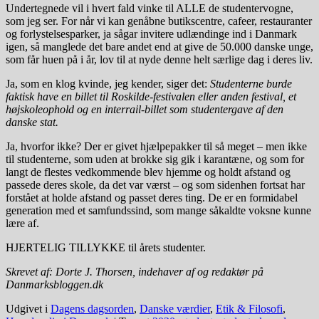
Undertegnede vil i hvert fald vinke til ALLE de studentervogne,
som jeg ser. For når vi kan genåbne butikscentre, cafeer, restauranter
og forlystelsesparker, ja sågar invitere udlændinge ind i Danmark
igen, så manglede det bare andet end at give de 50.000 danske unge,
som får huen på i år, lov til at nyde denne helt særlige dag i deres liv.
Ja, som en klog kvinde, jeg kender, siger det:
Studenterne burde
faktisk have en billet til Roskilde-festivalen eller anden festival, et
højskoleophold og en interrail-billet som studentergave af den
danske stat.
Ja, hvorfor ikke? Der er givet hjælpepakker til så meget – men ikke
til studenterne, som uden at brokke sig gik i karantæne, og som for
langt de flestes vedkommende blev hjemme og holdt afstand og
passede deres skole, da det var værst – og som sidenhen fortsat har
forstået at holde afstand og passet deres ting. De er en formidabel
generation med et samfundssind, som mange såkaldte voksne kunne
lære af.
HJERTELIG TILLYKKE til årets studenter.
Skrevet af: Dorte J. Thorsen, indehaver af og redaktør på
Danmarksbloggen.dk
Udgivet i
Dagens dagsorden
,
Danske værdier
,
Etik & Filosofi
,