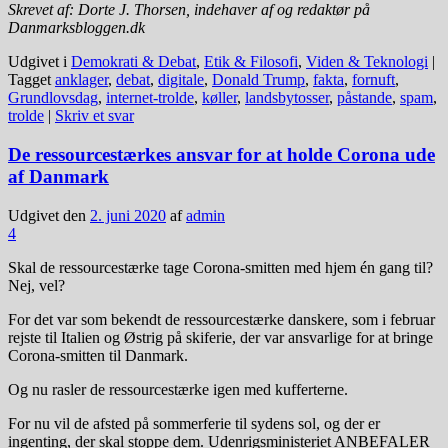
Skrevet af: Dorte J. Thorsen, indehaver af og redaktør på
Danmarksbloggen.dk
Udgivet i
Demokrati & Debat
,
Etik & Filosofi
,
Viden & Teknologi
|
Tagget
anklager
,
debat
,
digitale
,
Donald Trump
,
fakta
,
fornuft
,
Grundlovsdag
,
internet-trolde
,
køller
,
landsbytosser
,
påstande
,
spam
,
trolde
|
Skriv et svar
De ressourcestærkes ansvar for at holde Corona ude
af Danmark
Udgivet den
2. juni 2020
af
admin
4
Skal de ressourcestærke tage Corona-smitten med hjem én gang til?
Nej, vel?
For det var som bekendt de ressourcestærke danskere, som i februar
rejste til Italien og Østrig på skiferie, der var ansvarlige for at bringe
Corona-smitten til Danmark.
Og nu rasler de ressourcestærke igen med kufferterne.
For nu vil de afsted på sommerferie til sydens sol, og der er
ingenting, der skal stoppe dem. Udenrigsministeriet ANBEFALER