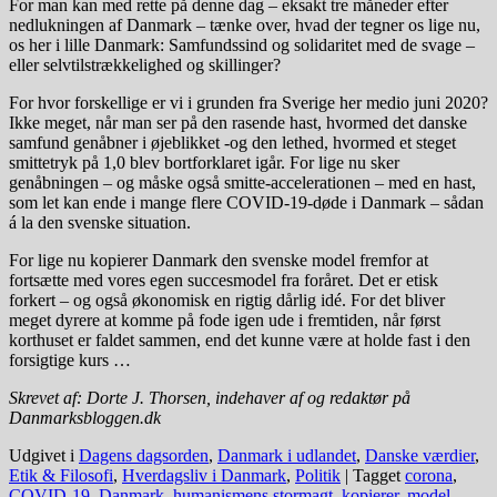
For man kan med rette på denne dag – eksakt tre måneder efter
nedlukningen af Danmark – tænke over, hvad der tegner os lige nu,
os her i lille Danmark: Samfundssind og solidaritet med de svage –
eller selvtilstrækkelighed og skillinger?
For hvor forskellige er vi i grunden fra Sverige her medio juni 2020?
Ikke meget, når man ser på den rasende hast, hvormed det danske
samfund genåbner i øjeblikket -og den lethed, hvormed et steget
smittetryk på 1,0 blev bortforklaret igår. For lige nu sker
genåbningen – og måske også smitte-accelerationen – med en hast,
som let kan ende i mange flere COVID-19-døde i Danmark – sådan
á la den svenske situation.
For lige nu kopierer Danmark den svenske model fremfor at
fortsætte med vores egen succesmodel fra foråret. Det er etisk
forkert – og også økonomisk en rigtig dårlig idé. For det bliver
meget dyrere at komme på fode igen ude i fremtiden, når først
korthuset er faldet sammen, end det kunne være at holde fast i den
forsigtige kurs …
Skrevet af: Dorte J. Thorsen, indehaver af og redaktør på
Danmarksbloggen.dk
Udgivet i
Dagens dagsorden
,
Danmark i udlandet
,
Danske værdier
,
Etik & Filosofi
,
Hverdagsliv i Danmark
,
Politik
|
Tagget
corona
,
COVID-19
,
Danmark
,
humanismens stormagt
,
kopierer
,
model
,