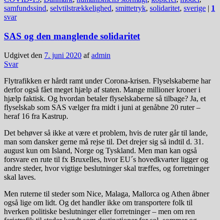
samfundssind
,
selvtilstrækkelighed
,
smittetryk
,
solidaritet
,
sverige
|
1
svar
SAS og den manglende solidaritet
Udgivet den
7. juni 2020
af
admin
Svar
Flytrafikken er hårdt ramt under Corona-krisen. Flyselskaberne har
derfor også fået meget hjælp af staten. Mange millioner kroner i
hjælp faktisk. Og hvordan betaler flyselskaberne så tilbage? Ja, et
flyselskab som SAS vælger fra midt i juni at genåbne 20 ruter –
heraf 16 fra Kastrup.
Det behøver så ikke at være et problem, hvis de ruter går til lande,
man som dansker gerne må rejse til. Det drejer sig så indtil d. 31.
august kun om Island, Norge og Tyskland. Men man kan også
forsvare en rute til fx Bruxelles, hvor EU´s hovedkvarter ligger og
andre steder, hvor vigtige beslutninger skal træffes, og forretninger
skal laves.
Men ruterne til steder som Nice, Malaga, Mallorca og Athen åbner
også lige om lidt. Og det handler ikke om transportere folk til
hverken politiske beslutninger eller forretninger – men om ren