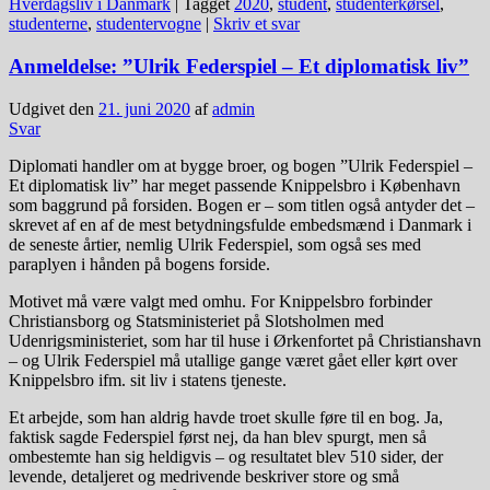
Hverdagsliv i Danmark
|
Tagget
2020
,
student
,
studenterkørsel
,
studenterne
,
studentervogne
|
Skriv et svar
Anmeldelse: ”Ulrik Federspiel – Et diplomatisk liv”
Udgivet den
21. juni 2020
af
admin
Svar
Diplomati handler om at bygge broer, og bogen ”Ulrik Federspiel –
Et diplomatisk liv” har meget passende Knippelsbro i København
som baggrund på forsiden. Bogen er – som titlen også antyder det –
skrevet af en af de mest betydningsfulde embedsmænd i Danmark i
de seneste årtier, nemlig Ulrik Federspiel, som også ses med
paraplyen i hånden på bogens forside.
Motivet må være valgt med omhu. For Knippelsbro forbinder
Christiansborg og Statsministeriet på Slotsholmen med
Udenrigsministeriet, som har til huse i Ørkenfortet på Christianshavn
– og Ulrik Federspiel må utallige gange været gået eller kørt over
Knippelsbro ifm. sit liv i statens tjeneste.
Et arbejde, som han aldrig havde troet skulle føre til en bog. Ja,
faktisk sagde Federspiel først nej, da han blev spurgt, men så
ombestemte han sig heldigvis – og resultatet blev 510 sider, der
levende, detaljeret og medrivende beskriver store og små