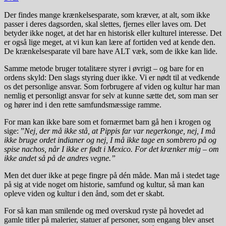
Der findes mange krænkelsesparate, som kræver, at alt, som ikke
passer i deres dagsorden, skal slettes, fjernes eller laves om. Det
betyder ikke noget, at det har en historisk eller kulturel interesse. Det
er også lige meget, at vi kun kan lære af fortiden ved at kende den.
De krænkelsesparate vil bare have ALT væk, som de ikke kan lide.
Samme metode bruger totalitære styrer i øvrigt – og bare for en
ordens skyld: Den slags styring duer ikke. Vi er nødt til at vedkende
os det personlige ansvar. Som forbrugere af viden og kultur har man
nemlig et personligt ansvar for selv at kunne sætte det, som man ser
og hører ind i den rette samfundsmæssige ramme.
For man kan ikke bare som et fornærmet barn gå hen i krogen og
sige: ”
Nej, der må ikke stå, at Pippis far var negerkonge, nej, I må
ikke bruge ordet indianer og nej, I må ikke tage en sombrero på og
spise nachos, når I ikke er født i Mexico. For det krænker mig – om
ikke andet så på de andres vegne.”
Men det duer ikke at pege fingre på dén måde. Man må i stedet tage
på sig at vide noget om historie, samfund og kultur, så man kan
opleve viden og kultur i den ånd, som det er skabt.
For så kan man smilende og med overskud ryste på hovedet ad
gamle titler på malerier, statuer af personer, som engang blev anset