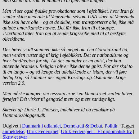
med social uro som et middel til at genvinde magten.
Men vi ser også fysiske provokationer som i øjeblikket, hvor Iran fx
sender skibe med olie til Venezuela, selvom USA siger, at Venezuela
ikke skal have olie – og at de skibe, som transporterer olie, ikke må
anløbe amerikanske havne. Det får ikke Iran til at stoppe.
Tværtimod taler Iran om at sende krigsskibe med til at beskytte
olieskibene.
Der hører vi alt sammen ikke så meget om i en Corona-ramt tid,
men verden ruster sig til krig i øjeblikket. Det er nationalisme og
hver land/region for sig. Alt der mangler er en gnist, der kan
antænde branden. Religion bliver ikke denne gnist. For der skal to
til en tango – og så længe det udelukkende er islam, der vil føre
hellig krig, så kommer der ingen Korstogs-og-Osmanner-krige
version 2.0.
Men måske kampen om ressourcerne i en klima-truet verden bliver
fyrtøjet? Dét virker til gengæld mere og mere sandsynligt.
Skrevet af: Dorte J. Thorsen, indehaver af og redaktør på
Danmarksbloggen.dk
Udgivet i
Danmark i udlandet
,
Demokrati & Debat
,
Politik
|
Tagget
anmeldelse
,
Ulrik Federspiel
,
Ulrik Federspiel – Et diplomatisk liv
|
Skriv et svar