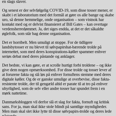
en slags slaver.
Og senest er der selvfølgelig COVID-19, som disse tosser mener, er
skabt i et laboratorium med det formål at gøre os alle bange og skabe
uro, så denne hemmelige, onde organisation – som vistnok har
kontakt med og er delvist finansieret af Bill Gates – kan overtage
verdensherredømmet. Ja, det siges endda, at det er det såkaldte
øglefolk, som står bag denne organisation.
Det er horribelt. Men umuligt at stoppe. For de tidligere
landsbytosser er nu blevet til sølvpapirshat-bærende trolde på
internettet, som med deres konspirations-køller spammer enhver
seriøs debat med deres påstande og anklager.
Det bedste, vi kan gøre, er at scrolle hurtigt forbi troldene – og ikke
give dem nogen opmærksomhed. For disse trolde og tosser lever af
at forurene fakta og slå løs på enhver fornuftens stemme med deres
digitale køller. Og de er ganske umulige at overbevise, disse fakta-
resistente trolde, der til gengæld altid er parate til at tro på enhver
uhyrlighed, som de selv eller andre tosser har spundet frem i en
mørk nattetime.
Danmarksbloggen vil derfor slå et slag for fakta, fornuft og kritisk
sans. For ja, man skal ikke stole blindt på samtlige myndigheder.
Men man skal slet ikke lytte til disse sølvpapirs-trolde og deres lede
påstande.