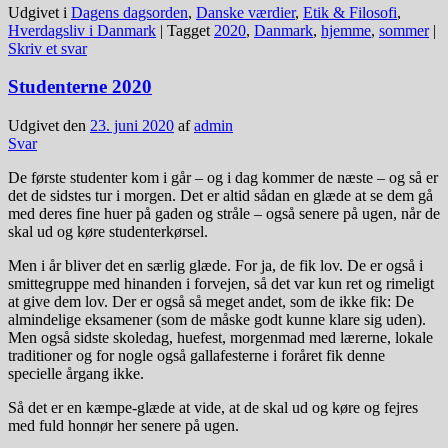
Udgivet i
Dagens dagsorden
,
Danske værdier
,
Etik & Filosofi
,
Hverdagsliv i Danmark
|
Tagget
2020
,
Danmark
,
hjemme
,
sommer
|
Skriv et svar
Studenterne 2020
Udgivet den
23. juni 2020
af
admin
Svar
De første studenter kom i går – og i dag kommer de næste – og så er
det de sidstes tur i morgen. Det er altid sådan en glæde at se dem gå
med deres fine huer på gaden og stråle – også senere på ugen, når de
skal ud og køre studenterkørsel.
Men i år bliver det en særlig glæde. For ja, de fik lov. De er også i
smittegruppe med hinanden i forvejen, så det var kun ret og rimeligt
at give dem lov. Der er også så meget andet, som de ikke fik: De
almindelige eksamener (som de måske godt kunne klare sig uden).
Men også sidste skoledag, huefest, morgenmad med lærerne, lokale
traditioner og for nogle også gallafesterne i foråret fik denne
specielle årgang ikke.
Så det er en kæmpe-glæde at vide, at de skal ud og køre og fejres
med fuld honnør her senere på ugen.