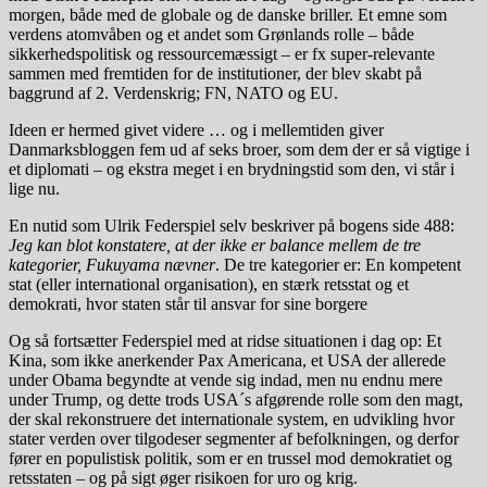
morgen, både med de globale og de danske briller. Et emne som
verdens atomvåben og et andet som Grønlands rolle – både
sikkerhedspolitisk og ressourcemæssigt – er fx super-relevante
sammen med fremtiden for de institutioner, der blev skabt på
baggrund af 2. Verdenskrig; FN, NATO og EU.
Ideen er hermed givet videre … og i mellemtiden giver
Danmarksbloggen fem ud af seks broer, som dem der er så vigtige i
et diplomati – og ekstra meget i en brydningstid som den, vi står i
lige nu.
En nutid som Ulrik Federspiel selv beskriver på bogens side 488:
Jeg kan blot konstatere, at der ikke er balance mellem de tre
kategorier, Fukuyama nævner
. De tre kategorier er: En kompetent
stat (eller international organisation), en stærk retsstat og et
demokrati, hvor staten står til ansvar for sine borgere
Og så fortsætter Federspiel med at ridse situationen i dag op: Et
Kina, som ikke anerkender Pax Americana, et USA der allerede
under Obama begyndte at vende sig indad, men nu endnu mere
under Trump, og dette trods USA´s afgørende rolle som den magt,
der skal rekonstruere det internationale system, en udvikling hvor
stater verden over tilgodeser segmenter af befolkningen, og derfor
fører en populistisk politik, som er en trussel mod demokratiet og
retsstaten – og på sigt øger risikoen for uro og krig.