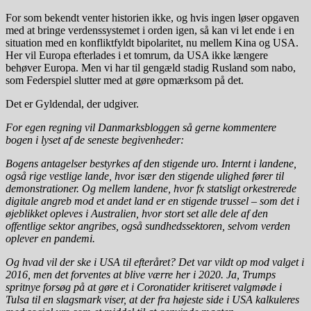
For som bekendt venter historien ikke, og hvis ingen løser opgaven
med at bringe verdenssystemet i orden igen, så kan vi let ende i en
situation med en konfliktfyldt bipolaritet, nu mellem Kina og USA.
Her vil Europa efterlades i et tomrum, da USA ikke længere
behøver Europa. Men vi har til gengæld stadig Rusland som nabo,
som Federspiel slutter med at gøre opmærksom på det.
Det er Gyldendal, der udgiver.
For egen regning vil Danmarksbloggen så gerne kommentere
bogen i lyset af de seneste begivenheder:
Bogens antagelser bestyrkes af den stigende uro. Internt i landene,
også rige vestlige lande, hvor især den stigende ulighed fører til
demonstrationer. Og mellem landene, hvor fx statsligt orkestrerede
digitale angreb mod et andet land er en stigende trussel – som det i
øjeblikket opleves i Australien, hvor stort set alle dele af den
offentlige sektor angribes, også sundhedssektoren, selvom verden
oplever en pandemi.
Og hvad vil der ske i USA til efteråret? Det var vildt op mod valget i
2016, men det forventes at blive værre her i 2020. Ja, Trumps
spritnye forsøg på at gøre et i Coronatider kritiseret valgmøde i
Tulsa til en slagsmark viser, at der fra højeste side i USA kalkuleres