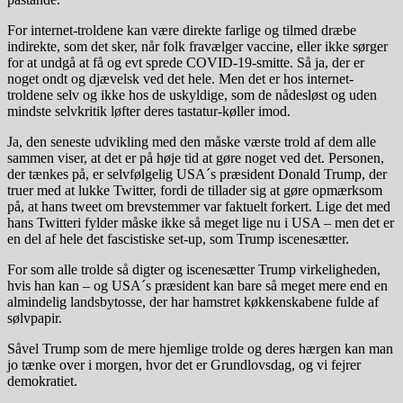
For internet-troldene kan være direkte farlige og tilmed dræbe
indirekte, som det sker, når folk fravælger vaccine, eller ikke sørger
for at undgå at få og evt sprede COVID-19-smitte. Så ja, der er
noget ondt og djævelsk ved det hele. Men det er hos internet-
troldene selv og ikke hos de uskyldige, som de nådesløst og uden
mindste selvkritik løfter deres tastatur-køller imod.
Ja, den seneste udvikling med den måske værste trold af dem alle
sammen viser, at det er på høje tid at gøre noget ved det. Personen,
der tænkes på, er selvfølgelig USA´s præsident Donald Trump, der
truer med at lukke Twitter, fordi de tillader sig at gøre opmærksom
på, at hans tweet om brevstemmer var faktuelt forkert. Lige det med
hans Twitteri fylder måske ikke så meget lige nu i USA – men det er
en del af hele det fascistiske set-up, som Trump iscenesætter.
For som alle trolde så digter og iscenesætter Trump virkeligheden,
hvis han kan – og USA´s præsident kan bare så meget mere end en
almindelig landsbytosse, der har hamstret køkkenskabene fulde af
sølvpapir.
Såvel Trump som de mere hjemlige trolde og deres hærgen kan man
jo tænke over i morgen, hvor det er Grundlovsdag, og vi fejrer
demokratiet.