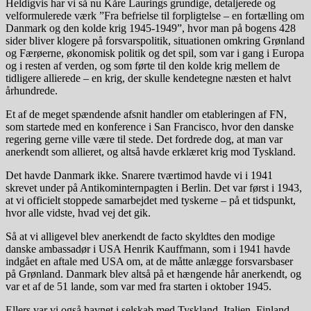
Heldigvis har vi så nu Kåre Laurings grundige, detaljerede og
velformulerede værk ”Fra befrielse til forpligtelse – en fortælling om
Danmark og den kolde krig 1945-1949”, hvor man på bogens 428
sider bliver klogere på forsvarspolitik, situationen omkring Grønland
og Færøerne, økonomisk politik og det spil, som var i gang i Europa
og i resten af verden, og som førte til den kolde krig mellem de
tidligere allierede – en krig, der skulle kendetegne næsten et halvt
århundrede.
Et af de meget spændende afsnit handler om etableringen af FN,
som startede med en konference i San Francisco, hvor den danske
regering gerne ville være til stede. Det fordrede dog, at man var
anerkendt som allieret, og altså havde erklæret krig mod Tyskland.
Det havde Danmark ikke. Snarere tværtimod havde vi i 1941
skrevet under på Antikominternpagten i Berlin. Det var først i 1943,
at vi officielt stoppede samarbejdet med tyskerne – på et tidspunkt,
hvor alle vidste, hvad vej det gik.
Så at vi alligevel blev anerkendt de facto skyldtes den modige
danske ambassadør i USA Henrik Kauffmann, som i 1941 havde
indgået en aftale med USA om, at de måtte anlægge forsvarsbaser
på Grønland. Danmark blev altså på et hængende hår anerkendt, og
var et af de 51 lande, som var med fra starten i oktober 1945.
Ellers var vi også havnet i selskab med Tyskland, Italien, Finland,