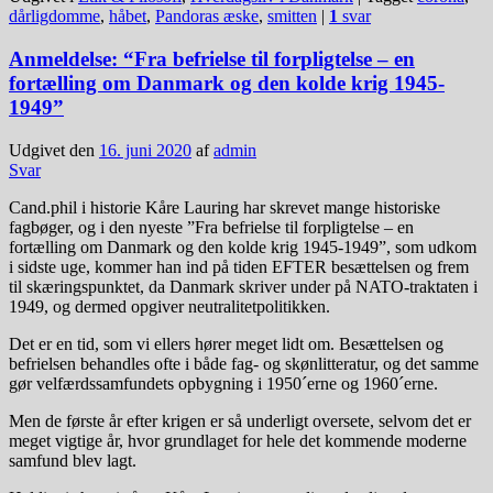
dårligdomme
,
håbet
,
Pandoras æske
,
smitten
|
1
svar
Anmeldelse: “Fra befrielse til forpligtelse – en
fortælling om Danmark og den kolde krig 1945-
1949”
Udgivet den
16. juni 2020
af
admin
Svar
Cand.phil i historie Kåre Lauring har skrevet mange historiske
fagbøger, og i den nyeste ”Fra befrielse til forpligtelse – en
fortælling om Danmark og den kolde krig 1945-1949”, som udkom
i sidste uge, kommer han ind på tiden EFTER besættelsen og frem
til skæringspunktet, da Danmark skriver under på NATO-traktaten i
1949, og dermed opgiver neutralitetpolitikken.
Det er en tid, som vi ellers hører meget lidt om. Besættelsen og
befrielsen behandles ofte i både fag- og skønlitteratur, og det samme
gør velfærdssamfundets opbygning i 1950´erne og 1960´erne.
Men de første år efter krigen er så underligt oversete, selvom det er
meget vigtige år, hvor grundlaget for hele det kommende moderne
samfund blev lagt.