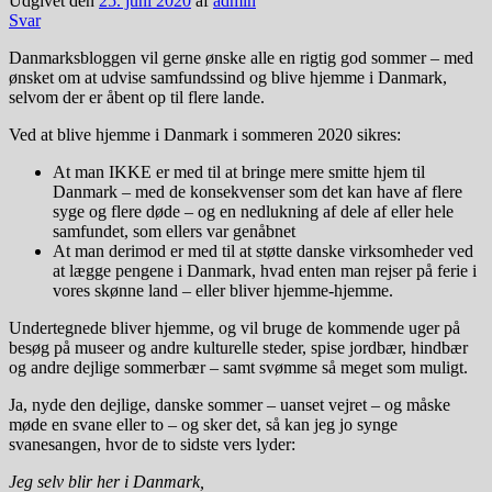
Udgivet den
25. juni 2020
af
admin
Svar
Danmarksbloggen vil gerne ønske alle en rigtig god sommer – med
ønsket om at udvise samfundssind og blive hjemme i Danmark,
selvom der er åbent op til flere lande.
Ved at blive hjemme i Danmark i sommeren 2020 sikres:
At man IKKE er med til at bringe mere smitte hjem til
Danmark – med de konsekvenser som det kan have af flere
syge og flere døde – og en nedlukning af dele af eller hele
samfundet, som ellers var genåbnet
At man derimod er med til at støtte danske virksomheder ved
at lægge pengene i Danmark, hvad enten man rejser på ferie i
vores skønne land – eller bliver hjemme-hjemme.
Undertegnede bliver hjemme, og vil bruge de kommende uger på
besøg på museer og andre kulturelle steder, spise jordbær, hindbær
og andre dejlige sommerbær – samt svømme så meget som muligt.
Ja, nyde den dejlige, danske sommer – uanset vejret – og måske
møde en svane eller to – og sker det, så kan jeg jo synge
svanesangen, hvor de to sidste vers lyder:
Jeg selv blir her i Danmark,