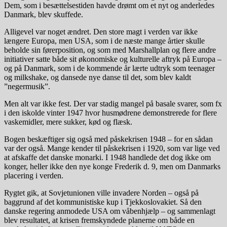
Dem, som i besættelsestiden havde drømt om et nyt og anderledes
Danmark, blev skuffede.
Alligevel var noget ændret. Den store magt i verden var ikke
længere Europa, men USA, som i de næste mange årtier skulle
beholde sin førerposition, og som med Marshallplan og flere andre
initiativer satte både sit økonomiske og kulturelle aftryk på Europa –
og på Danmark, som i de kommende år lærte udtryk som teenager
og milkshake, og dansede nye danse til det, som blev kaldt
”negermusik”.
Men alt var ikke fest. Der var stadig mangel på basale svarer, som fx
i den iskolde vinter 1947 hvor husmødrene demonstrerede for flere
vaskemidler, mere sukker, kød og flæsk.
Bogen beskæftiger sig også med påskekrisen 1948 – for en sådan
var der også. Mange kender til påskekrisen i 1920, som var lige ved
at afskaffe det danske monarki. I 1948 handlede det dog ikke om
konger, heller ikke den nye konge Frederik d. 9, men om Danmarks
placering i verden.
Rygtet gik, at Sovjetunionen ville invadere Norden – også på
baggrund af det kommunistiske kup i Tjekkoslovakiet. Så den
danske regering anmodede USA om våbenhjælp – og sammenlagt
blev resultatet, at krisen fremskyndede planerne om både en