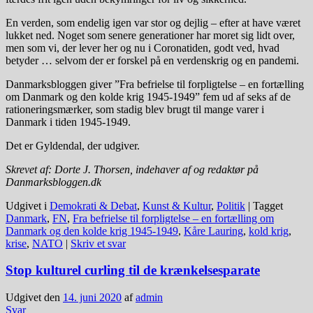
En verden, som endelig igen var stor og dejlig – efter at have været
lukket ned. Noget som senere generationer har moret sig lidt over,
men som vi, der lever her og nu i Coronatiden, godt ved, hvad
betyder … selvom der er forskel på en verdenskrig og en pandemi.
Danmarksbloggen giver ”Fra befrielse til forpligtelse – en fortælling
om Danmark og den kolde krig 1945-1949” fem ud af seks af de
rationeringsmærker, som stadig blev brugt til mange varer i
Danmark i tiden 1945-1949.
Det er Gyldendal, der udgiver.
Skrevet af: Dorte J. Thorsen, indehaver af og redaktør på
Danmarksbloggen.dk
Udgivet i
Demokrati & Debat
,
Kunst & Kultur
,
Politik
|
Tagget
Danmark
,
FN
,
Fra befrielse til forpligtelse – en fortælling om
Danmark og den kolde krig 1945-1949
,
Kåre Lauring
,
kold krig
,
krise
,
NATO
|
Skriv et svar
Stop kulturel curling til de krænkelsesparate
Udgivet den
14. juni 2020
af
admin
Svar