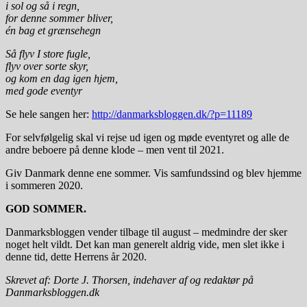
i sol og så i regn,
for denne sommer bliver,
én bag et grænsehegn
Så flyv I store fugle,
flyv over sorte skyr,
og kom en dag igen hjem,
med gode eventyr
Se hele sangen her:
http://danmarksbloggen.dk/?p=11189
For selvfølgelig skal vi rejse ud igen og møde eventyret og alle de
andre beboere på denne klode – men vent til 2021.
Giv Danmark denne ene sommer. Vis samfundssind og blev hjemme
i sommeren 2020.
GOD SOMMER.
Danmarksbloggen vender tilbage til august – medmindre der sker
noget helt vildt. Det kan man generelt aldrig vide, men slet ikke i
denne tid, dette Herrens år 2020.
Skrevet af: Dorte J. Thorsen, indehaver af og redaktør på
Danmarksbloggen.dk