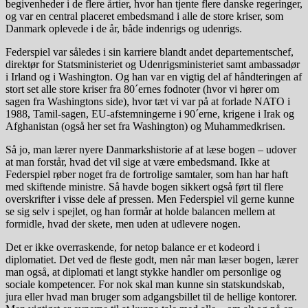
begivenheder i de flere årtier, hvor han tjente flere danske regeringer,
og var en central placeret embedsmand i alle de store kriser, som
Danmark oplevede i de år, både indenrigs og udenrigs.
Federspiel var således i sin karriere blandt andet departementschef,
direktør for Statsministeriet og Udenrigsministeriet samt ambassadør
i Irland og i Washington. Og han var en vigtig del af håndteringen af
stort set alle store kriser fra 80´ernes fodnoter (hvor vi hører om
sagen fra Washingtons side), hvor tæt vi var på at forlade NATO i
1988, Tamil-sagen, EU-afstemningerne i 90´erne, krigene i Irak og
Afghanistan (også her set fra Washington) og Muhammedkrisen.
Så jo, man lærer nyere Danmarkshistorie af at læse bogen – udover
at man forstår, hvad det vil sige at være embedsmand. Ikke at
Federspiel røber noget fra de fortrolige samtaler, som han har haft
med skiftende ministre. Så havde bogen sikkert også ført til flere
overskrifter i visse dele af pressen. Men Federspiel vil gerne kunne
se sig selv i spejlet, og han formår at holde balancen mellem at
formidle, hvad der skete, men uden at udlevere nogen.
Det er ikke overraskende, for netop balance er et kodeord i
diplomatiet. Det ved de fleste godt, men når man læser bogen, lærer
man også, at diplomati et langt stykke handler om personlige og
sociale kompetencer. For nok skal man kunne sin statskundskab,
jura eller hvad man bruger som adgangsbillet til de hellige kontorer.