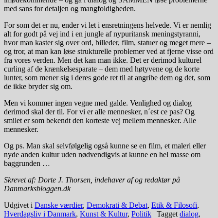
med sans for detaljen og mangfoldigheden.
For som det er nu, ender vi let i ensretningens helvede. Vi er nemlig
alt for godt på vej ind i en jungle af nypuritansk meningstyranni,
hvor man kaster sig over ord, billeder, film, statuer og meget mere –
og tror, at man kan løse strukturelle problemer ved at fjerne visse ord
fra vores verden. Men det kan man ikke. Det er derimod kulturel
curling af de krænkelsesparate – dem med høtyvene og de korte
lunter, som mener sig i deres gode ret til at angribe dem og det, som
de ikke bryder sig om.
Men vi kommer ingen vegne med galde. Venlighed og dialog
derimod skal der til. For vi er alle mennesker, n´est ce pas? Og
smilet er som bekendt den korteste vej mellem mennesker. Alle
mennesker.
Og ps. Man skal selvfølgelig også kunne se en film, et maleri eller
nyde anden kultur uden nødvendigvis at kunne en hel masse om
baggrunden …
Skrevet af: Dorte J. Thorsen, indehaver af og redaktør på
Danmarksbloggen.dk
Udgivet i
Danske værdier
,
Demokrati & Debat
,
Etik & Filosofi
,
Hverdagsliv i Danmark
,
Kunst & Kultur
,
Politik
|
Tagget
dialog
,