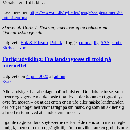
Moralen er i frit fald …
Læs mere her:
https://www.dr.dk/nyheder/penge/sas-genabner-20-
ruter-i-europa
Skrevet af: Dorte J. Thorsen, indehaver af og redaktør på
Danmarksbloggen.dk
Udgivet i
Etik & Filosofi
,
Politik
|
Tagget
corona
,
fly
,
SAS
,
smitte
|
Skriv et svar
Farlig udvikling: Fra landsbytosse til trold på
internettet
Udgivet den
4. juni 2020
af
admin
Svar
Alle landsbyer har alle dage haft mindst én: Den lokale tosse, som
mener og siger de mærkeligste ting. Fx at der kommer et grønt lys
ovre fra mosen – og at det enten er en ufo eller måske landmanden,
der bruger noget helt vildt farligt på sin mark, og som nu skiller sig
af med resterne ved at smide dem i mosen.
I gamle dage var landsbytosserne derfor både dem, som man i reglen
undgik, men som man også gik til, når man ville høre en god historie