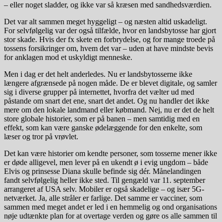
– eller noget sladder, og ikke var så kræsen med sandhedsværdien.
Det var alt sammen meget hyggeligt – og næsten altid uskadeligt.
For selvfølgelig var der også tilfælde, hvor en landsbytosse har gjort
stor skade. Hvis der fx skete en forbrydelse, og for mange troede på
tossens forsikringer om, hvem det var – uden at have mindste bevis
for anklagen mod et uskyldigt menneske.
Men i dag er det helt anderledes. Nu er landsbytosserne ikke
længere afgrænsede på nogen måde. De er blevet digitale, og samler
sig i diverse grupper på internettet, hvorfra det vælter ud med
påstande om snart det ene, snart det andet. Og nu handler det ikke
mere om den lokale landmand eller købmand. Nej, nu er det de helt
store globale historier, som er på banen – men samtidig med en
effekt, som kan være ganske ødelæggende for den enkelte, som
læser og tror på vrøvlet.
Det kan være historier om kendte personer, som tosserne mener ikke
er døde alligevel, men lever på en ukendt ø i evig ungdom – både
Elvis og prinsesse Diana skulle befinde sig dér. Månelandingen
fandt selvfølgelig heller ikke sted. Til gengæld var 11. september
arrangeret af USA selv. Mobiler er også skadelige – og især 5G-
netværket. Ja, alle stråler er farlige. Det samme er vacciner, som
sammen med meget andet er led i en hemmelig og ond organisations
nøje udtænkte plan for at overtage verden og gøre os alle sammen til