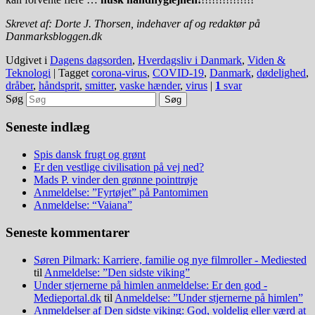
Skrevet af: Dorte J. Thorsen, indehaver af og redaktør på
Danmarksbloggen.dk
Udgivet i
Dagens dagsorden
,
Hverdagsliv i Danmark
,
Viden &
Teknologi
|
Tagget
corona-virus
,
COVID-19
,
Danmark
,
dødelighed
,
dråber
,
håndsprit
,
smitter
,
vaske hænder
,
virus
|
1
svar
Søg
Seneste indlæg
Spis dansk frugt og grønt
Er den vestlige civilisation på vej ned?
Mads P. vinder den grønne pointtrøje
Anmeldelse: ”Fyrtøjet” på Pantomimen
Anmeldelse: “Vaiana”
Seneste kommentarer
Søren Pilmark: Karriere, familie og nye filmroller - Mediested
til
Anmeldelse: ”Den sidste viking”
Under stjernerne på himlen anmeldelse: Er den god -
Medieportal.dk
til
Anmeldelse: ”Under stjernerne på himlen”
Anmeldelser af Den sidste viking: God, voldelig eller værd at