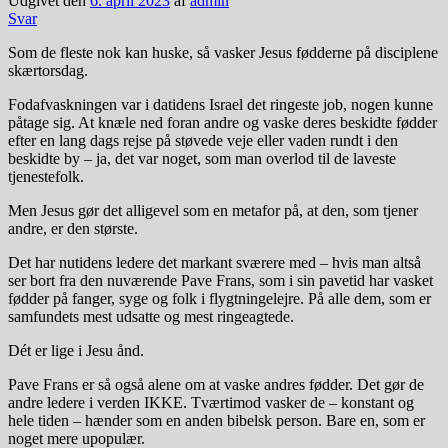
Udgivet den
6. april 2023
af
admin
Svar
Som de fleste nok kan huske, så vasker Jesus fødderne på disciplene
skærtorsdag.
Fodafvaskningen var i datidens Israel det ringeste job, nogen kunne
påtage sig. At knæle ned foran andre og vaske deres beskidte fødder
efter en lang dags rejse på støvede veje eller vaden rundt i den
beskidte by – ja, det var noget, som man overlod til de laveste
tjenestefolk.
Men Jesus gør det alligevel som en metafor på, at den, som tjener
andre, er den største.
Det har nutidens ledere det markant sværere med – hvis man altså
ser bort fra den nuværende Pave Frans, som i sin pavetid har vasket
fødder på fanger, syge og folk i flygtningelejre. På alle dem, som er
samfundets mest udsatte og mest ringeagtede.
Dét er lige i Jesu ånd.
Pave Frans er så også alene om at vaske andres fødder. Det gør de
andre ledere i verden IKKE. Tværtimod vasker de – konstant og
hele tiden – hænder som en anden bibelsk person. Bare en, som er
noget mere upopulær.