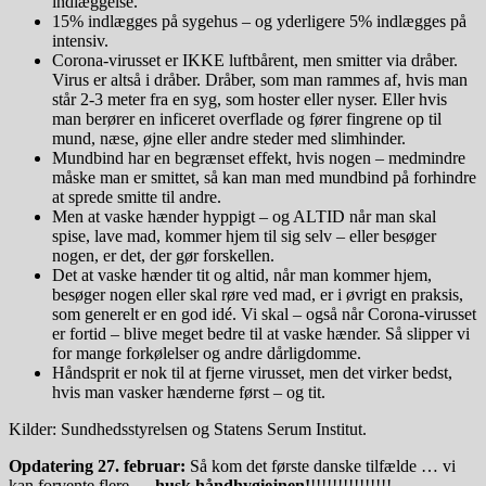
indlæggelse.
15% indlægges på sygehus – og yderligere 5% indlægges på
intensiv.
Corona-virusset er IKKE luftbårent, men smitter via dråber.
Virus er altså i dråber. Dråber, som man rammes af, hvis man
står 2-3 meter fra en syg, som hoster eller nyser. Eller hvis
man berører en inficeret overflade og fører fingrene op til
mund, næse, øjne eller andre steder med slimhinder.
Mundbind har en begrænset effekt, hvis nogen – medmindre
måske man er smittet, så kan man med mundbind på forhindre
at sprede smitte til andre.
Men at vaske hænder hyppigt – og ALTID når man skal
spise, lave mad, kommer hjem til sig selv – eller besøger
nogen, er det, der gør forskellen.
Det at vaske hænder tit og altid, når man kommer hjem,
besøger nogen eller skal røre ved mad, er i øvrigt en praksis,
som generelt er en god idé. Vi skal – også når Corona-virusset
er fortid – blive meget bedre til at vaske hænder. Så slipper vi
for mange forkølelser og andre dårligdomme.
Håndsprit er nok til at fjerne virusset, men det virker bedst,
hvis man vasker hænderne først – og tit.
Kilder: Sundhedsstyrelsen og Statens Serum Institut.
Opdatering 27. februar:
Så kom det første danske tilfælde … vi
kan forvente flere …
husk håndhygiejnen!
!!!!!!!!!!!!!!!