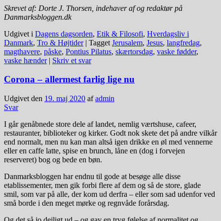
Skrevet af: Dorte J. Thorsen, indehaver af og redaktør på
Danmarksbloggen.dk
Udgivet i
Dagens dagsorden
,
Etik & Filosofi
,
Hverdagsliv i
Danmark
,
Tro & Højtider
|
Tagget
Jerusalem
,
Jesus
,
langfredag
,
magthavere
,
påske
,
Pontius Pilatus
,
skærtorsdag
,
vaske fødder
,
vaske hænder
|
Skriv et svar
Corona – allermest farlig lige nu
Udgivet den
19. maj 2020
af
admin
Svar
I går genåbnede store dele af landet, nemlig værtshuse, cafeer,
restauranter, biblioteker og kirker. Godt nok skete det på andre vilkår
end normalt, men nu kan man altså igen drikke en øl med vennerne
eller en caffe latte, spise en brunch, låne en (dog i forvejen
reserveret) bog og bede en bøn.
Danmarksbloggen har endnu til gode at besøge alle disse
etablissementer, men gik forbi flere af dem og så de store, glade
smil, som var på alle, der kom ud derfra – eller som sad udenfor ved
små borde i den meget mørke og regnvåde forårsdag.
Og det så jo dejligt ud – og gav en tryg følelse af normalitet og