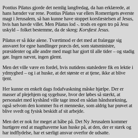
Pontius Pilatus gjorde det nemlig langfredag, da han erklærede, at
hans hænder var rene. Pontius Pilatus var ellers Romerrigets øverste
magt i Jerusalem, så han kunne have stoppet korsfæstelsen af Jesus,
hvis han havde villet. Men Pilatus lod -. trods en egen tro på Jesu
uskyld – folket bestemme, da de skreg:
Korsfæst Jesus
.
Pilatus er så ikke alene. Tværtimod er det med at fralægge sig
ansvaret for egne handlinger præcis det, som statsministre,
præsidenter og alle andre med magt har gjort til alle tider – og stadig
gør. Ingen nævnt, ingen glemt.
Men det ville være en fordel, hvis nutidens statsledere fik en lektie i
ydmyghed – og i at huske, at det største er at tjene, ikke at blive
tjent.
Her kunne en enkelt dags fodafvaskning måske hjælpe. Der er
masser af plejehjem og sygehuse, hvor der løbes så stærkt, at
personalet med kyshånd ville tage imod en sådan håndsrækning,
også selvom den kommer fra et menneske, som aldrig har prøvet at
blive svedt og fysisk beskidt af sit arbejde.
Men det er nok for meget at håbe på. Det Ny Jerusalem kommer
hurtigere end at magthaverne kan huske på, at den, der er stærk og
har indflydelse, har et særligt ansvar overfor de udsatte.