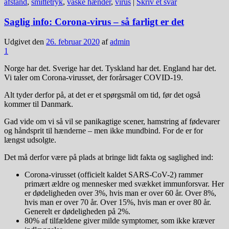
afstand
,
smittetryk
,
vaske hænder
,
virus
|
Skriv et svar
Saglig info: Corona-virus – så farligt er det
Udgivet den
26. februar 2020
af
admin
1
Norge har det. Sverige har det. Tyskland har det. England har det.
Vi taler om Corona-virusset, der forårsager COVID-19.
Alt tyder derfor på, at det er et spørgsmål om tid, før det også
kommer til Danmark.
Gad vide om vi så vil se panikagtige scener, hamstring af fødevarer
og håndsprit til hænderne – men ikke mundbind. For de er for
længst udsolgte.
Det må derfor være på plads at bringe lidt fakta og saglighed ind:
Corona-virusset (officielt kaldet SARS-CoV-2) rammer
primært ældre og mennesker med svækket immunforsvar. Her
er dødeligheden over 3%, hvis man er over 60 år. Over 8%,
hvis man er over 70 år. Over 15%, hvis man er over 80 år.
Generelt er dødeligheden på 2%.
80% af tilfældene giver milde symptomer, som ikke kræver