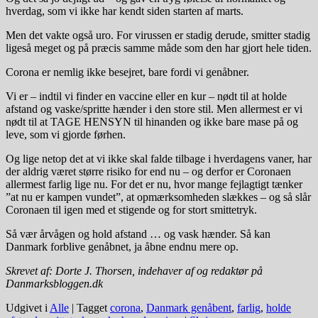
hverdag, som vi ikke har kendt siden starten af marts.
Men det vakte også uro. For virussen er stadig derude, smitter stadig
ligeså meget og på præcis samme måde som den har gjort hele tiden.
Corona er nemlig ikke besejret, bare fordi vi genåbner.
Vi er – indtil vi finder en vaccine eller en kur – nødt til at holde
afstand og vaske/spritte hænder i den store stil. Men allermest er vi
nødt til at TAGE HENSYN til hinanden og ikke bare mase på og
leve, som vi gjorde førhen.
Og lige netop det at vi ikke skal falde tilbage i hverdagens vaner, har
der aldrig været større risiko for end nu – og derfor er Coronaen
allermest farlig lige nu. For det er nu, hvor mange fejlagtigt tænker
”at nu er kampen vundet”, at opmærksomheden slækkes – og så slår
Coronaen til igen med et stigende og for stort smittetryk.
Så vær årvågen og hold afstand … og vask hænder. Så kan
Danmark forblive genåbnet, ja åbne endnu mere op.
Skrevet af: Dorte J. Thorsen, indehaver af og redaktør på
Danmarksbloggen.dk
Udgivet i
Alle
|
Tagget
corona
,
Danmark genåbent
,
farlig
,
holde