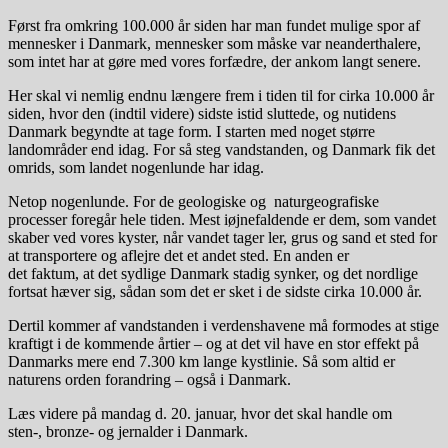
Først fra omkring 100.000 år siden har man fundet mulige spor af
mennesker i Danmark, mennesker som måske var neanderthalere,
som intet har at gøre med vores forfædre, der ankom langt senere.
Her skal vi nemlig endnu længere frem i tiden til for cirka 10.000 år
siden, hvor den (indtil videre) sidste istid sluttede, og nutidens
Danmark begyndte at tage form. I starten med noget større
landområder end idag. For så steg vandstanden, og Danmark fik det
omrids, som landet nogenlunde har idag.
Netop nogenlunde. For de geologiske og naturgeografiske
processer foregår hele tiden. Mest iøjnefaldende er dem, som vandet
skaber ved vores kyster, når vandet tager ler, grus og sand et sted for
at transportere og aflejre det et andet sted. En anden er
det faktum, at det sydlige Danmark stadig synker, og det nordlige
fortsat hæver sig, sådan som det er sket i de sidste cirka 10.000 år.
Dertil kommer af vandstanden i verdenshavene må formodes at stige
kraftigt i de kommende årtier – og at det vil have en stor effekt på
Danmarks mere end 7.300 km lange kystlinie. Så som altid er
naturens orden forandring – også i Danmark.
Læs videre på mandag d. 20. januar, hvor det skal handle om
sten-, bronze- og jernalder i Danmark.