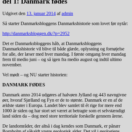
del 1: Danmark fødes
Udgivet den
13. januar 2014
af
admin
Så starter Danmarksbloggens Danmarkshistorie som lovet før nytår:
http://danmarksbloggen.dk/?p=2952
Det er Danmarksbloggens håb, at Danmarksbloggens
Danmarkshistorie vil blive til både glæde, oplysning og fornøjelse
for alle, der læser med hver mandag. I første omgang hver mandag
frem til medio juni – og så igen fra medio august og indtil ultimo
november.
Vel mødt – og NU starter historien:
DANMARK FØDES
Danmark anno 2014 udgøres af halvøen Jylland og 443 navngivne
øer, hvoraf Sjælland og Fyn er de to største. Danmark er en af de
ældste stater i Europa. Landet blev samlet til ét rige for mere end
1000 år siden og har stort set været at betragte som et selvstændigt
land siden da – dog med store territoriale forskelle gennem årene.
De landområder, der altså i dag kendes som Danmark, er pånær
Bornholm af såkaldt yngre geologisk alder. Det vil i geologiens