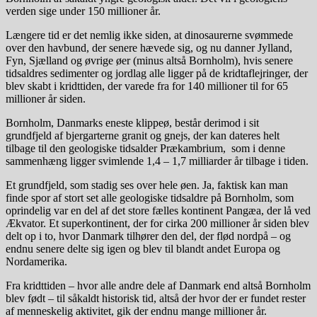
verden sige under 150 millioner år.
Længere tid er det nemlig ikke siden, at dinosaurerne svømmede
over den havbund, der senere hævede sig, og nu danner Jylland,
Fyn, Sjælland og øvrige øer (minus altså Bornholm), hvis senere
tidsaldres sedimenter og jordlag alle ligger på de kridtaflejringer, der
blev skabt i kridttiden, der varede fra for 140 millioner til for 65
millioner år siden.
Bornholm, Danmarks eneste klippeø, består derimod i sit
grundfjeld af bjergarterne granit og gnejs, der kan dateres helt
tilbage til den geologiske tidsalder Prækambrium, som i denne
sammenhæng ligger svimlende 1,4 – 1,7 milliarder år tilbage i tiden.
Et grundfjeld, som stadig ses over hele øen. Ja, faktisk kan man
finde spor af stort set alle geologiske tidsaldre på Bornholm, som
oprindelig var en del af det store fælles kontinent Pangæa, der lå ved
Ækvator. Et superkontinent, der for cirka 200 millioner år siden blev
delt op i to, hvor Danmark tilhører den del, der flød nordpå – og
endnu senere delte sig igen og blev til blandt andet Europa og
Nordamerika.
Fra kridttiden – hvor alle andre dele af Danmark end altså Bornholm
blev født – til såkaldt historisk tid, altså der hvor der er fundet rester
af menneskelig aktivitet, gik der endnu mange millioner år.