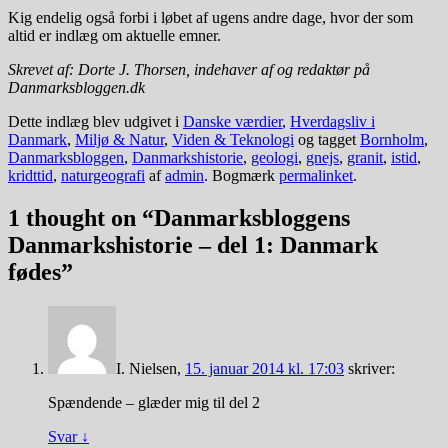
Kig endelig også forbi i løbet af ugens andre dage, hvor der som
altid er indlæg om aktuelle emner.
Skrevet af: Dorte J. Thorsen, indehaver af og redaktør på
Danmarksbloggen.dk
Dette indlæg blev udgivet i
Danske værdier
,
Hverdagsliv i
Danmark
,
Miljø & Natur
,
Viden & Teknologi
og tagget
Bornholm
,
Danmarksbloggen
,
Danmarkshistorie
,
geologi
,
gnejs
,
granit
,
istid
,
kridttid
,
naturgeografi
af
admin
. Bogmærk
permalinket
.
1 thought on “
Danmarksbloggens
Danmarkshistorie – del 1: Danmark
fødes
”
I. Nielsen
,
15. januar 2014 kl. 17:03
skriver:
Spændende – glæder mig til del 2
Svar
↓