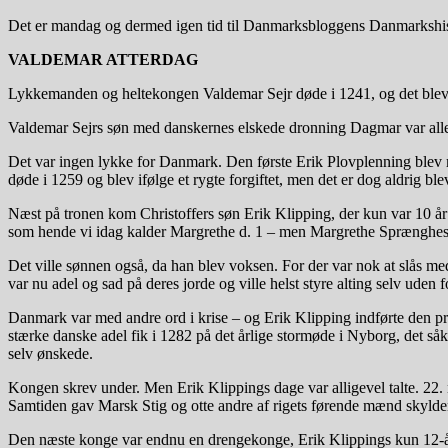
Det er mandag og dermed igen tid til Danmarksbloggens Danmarkshist
VALDEMAR ATTERDAG
Lykkemanden og heltekongen Valdemar Sejr døde i 1241, og det blev 
Valdemar Sejrs søn med danskernes elskede dronning Dagmar var allere
Det var ingen lykke for Danmark. Den første Erik Plovplenning blev my
døde i 1259 og blev ifølge et rygte forgiftet, men det er dog aldrig blev
Næst på tronen kom Christoffers søn Erik Klipping, der kun var 10 å
som hende vi idag kalder Margrethe d. 1 – men Margrethe Sprænghest
Det ville sønnen også, da han blev voksen. For der var nok at slås me
var nu adel og sad på deres jorde og ville helst styre alting selv uden 
Danmark var med andre ord i krise – og Erik Klipping indførte den pri
stærke danske adel fik i 1282 på det årlige stormøde i Nyborg, det så
selv ønskede.
Kongen skrev under. Men Erik Klippings dage var alligevel talte. 22
Samtiden gav Marsk Stig og otte andre af rigets førende mænd skylde
Den næste konge var endnu en drengekonge, Erik Klippings kun 12-år