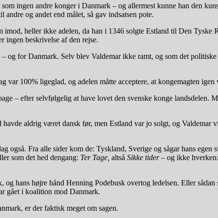
 som ingen andre konger i Danmark – og allermest kunne han den kunst, s
 andre og andet end målet, så gav indsatsen pote.
imod, heller ikke adelen, da han i 1346 solgte Estland til Den Tyske Ri
r ingen beskrivelse af den rejse.
 – og for Danmark. Selv blev Valdemar ikke ramt, og som det politiske g
 var 100% ligeglad, og adelen måtte acceptere, at kongemagten igen va
bage – efter selvfølgelig at have lovet den svenske konge landsdelen. M
havde aldrig været dansk før, men Estland var jo solgt, og Valdemar vil
dag også. Fra alle sider kom de: Tyskland, Sverige og sågar hans eg
eller som det hed dengang:
Ter Tage,
altså
Sikke tider
– og ikke hverken
k, og hans højre hånd Henning Podebusk overtog ledelsen. Eller sådan s
 var gået i koalition mod Danmark.
anmark, er der faktisk meget om sagen.