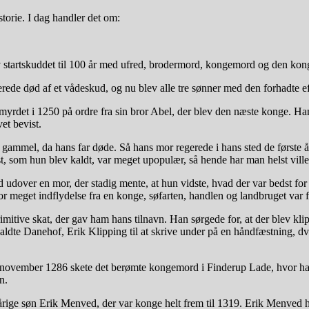
orie. I dag handler det om:
startskuddet til 100 år med ufred, brodermord, kongemord og den kong
de død af et vådeskud, og nu blev alle tre sønner med den forhadte ef
rdet i 1250 på ordre fra sin bror Abel, der blev den næste konge. Han f
et bevist.
r gammel, da hans far døde. Så hans mor regerede i hans sted de først
, som hun blev kaldt, var meget upopulær, så hende har man helst vill
d udover en mor, der stadig mente, at hun vidste, hvad der var bedst fo
for meget indflydelse fra en konge, søfarten, handlen og landbruget var f
mitive skat, der gav ham hans tilnavn. Han sørgede for, at der blev kl
kaldte Danehof, Erik Klipping til at skrive under på en håndfæstning, d
. november 1286 skete det berømte kongemord i Finderup Lade, hvor han
n.
ige søn Erik Menved, der var konge helt frem til 1319. Erik Menved 