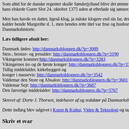
Som altid for de danske regenter skulle Sønderjylland blive det ømme 
hans elskede Gurre Slot 24. oktober 1375 uden at efterlade sig sønner
Men han havde en datter, ligeså klog, ja måske klogere end sin far, de
kalder hende Margrethe d. 1, men hendes rette titel var frue og hus
Danmarkshistorie.
Læs tidligere afsnit her:
Danmark fødes:
http://danmarksbloggen.dk/?p=3089
Sten-, bronze- og jernalder:
http://danmarksbloggen.dk/?p=3190
Vikingerne kommer:
http://danmarksbloggen.dk/?p=3283
Vikingernes tro og de første konger:
http://danmarksbloggen.dk/?p=3
Tidlig middelalder, kirkebyggeri og
konger i massevis:
http://danmarksbloggen.dk/?p=3542
Valdemar den Store og Absalon:
http://danmarksbloggen.dk/?p=3601
Valdemar Sejr:
http://danmarksbloggen.dk/?p=3687
Den farverige middelalder:
http://danmarksbloggen.dk/?p=3767
Skrevet af: Dorte J. Thorsen, indehaver af og redaktør på Danmarks
Dette indlæg blev udgivet i
Kunst & Kultur
,
Viden & Teknologi
og ta
Skriv et svar