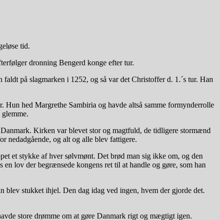
eløse tid.
terfølger dronning Bengerd konge efter tur.
aldt på slagmarken i 1252, og så var det Christoffer d. 1.´s tur. Han
e år. Hun hed Margrethe Sambiria og havde altså samme formynderrolle
e glemme.
r Danmark. Kirken var blevet stor og magtfuld, de tidligere stormænd
or nedadgående, og alt og alle blev fattigere.
ippet et stykke af hver sølvmønt. Det brød man sig ikke om, og den
vs en lov der begrænsede kongens ret til at handle og gøre, som han
 blev stukket ihjel. Den dag idag ved ingen, hvem der gjorde det.
havde store drømme om at gøre Danmark rigt og mægtigt igen.