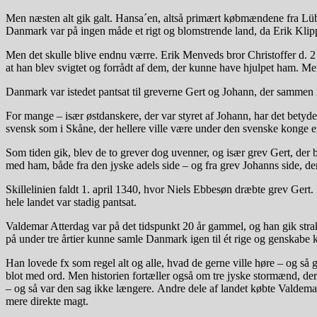
Men næsten alt gik galt. Hansa´en, altså primært købmændene fra Lüb
Danmark var på ingen måde et rigt og blomstrende land, da Erik Klipp
Men det skulle blive endnu værre. Erik Menveds bror Christoffer d. 
at han blev svigtet og forrådt af dem, der kunne have hjulpet ham. Me
Danmark var istedet pantsat til greverne Gert og Johann, der sammen
For mange – især østdanskere, der var styret af Johann, har det betyde
svensk som i Skåne, der hellere ville være under den svenske konge e
Som tiden gik, blev de to grever dog uvenner, og især grev Gert, der 
med ham, både fra den jyske adels side – og fra grev Johanns side, de
Skillelinien faldt 1. april 1340, hvor Niels Ebbesøn dræbte grev Gert
hele landet var stadig pantsat.
Valdemar Atterdag var på det tidspunkt 20 år gammel, og han gik strak
på under tre årtier kunne samle Danmark igen til ét rige og genskabe
Han lovede fx som regel alt og alle, hvad de gerne ville høre – og så
blot med ord. Men historien fortæller også om tre jyske stormænd, der
– og så var den sag ikke længere. Andre dele af landet købte Valdemar At
mere direkte magt.