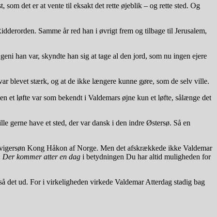
om det er at vente til eksakt det rette øjeblik – og rette sted. Og
dderorden. Samme år red han i øvrigt frem og tilbage til Jerusalem,
eni han var, skyndte han sig at tage al den jord, som nu ingen ejere
r blevet stærk, og at de ikke længere kunne gøre, som de selv ville.
en et løfte var som bekendt i Valdemars øjne kun et løfte, sålænge det
le gerne have et sted, der var dansk i den indre Østersø. Så en
en svigersøn Kong Håkon af Norge. Men det afskrækkede ikke Valdemar
:
Der kommer atter en dag
i betydningen Du har altid muligheden for
å det ud. For i virkeligheden virkede Valdemar Atterdag stadig bag