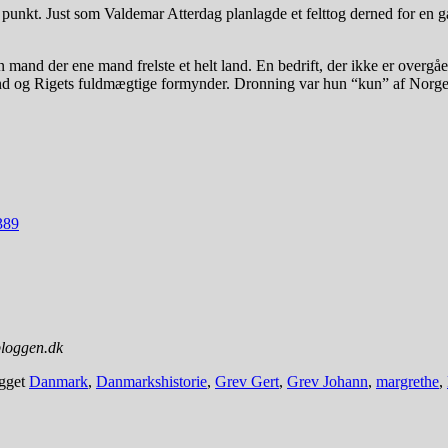
punkt. Just som Valdemar Atterdag planlagde et felttog derned for en g
.
n mand der ene mand frelste et helt land. En bedrift, der ikke er overgå
bond og Rigets fuldmægtige formynder. Dronning var hun “kun” af Norge
389
bloggen.dk
gget
Danmark
,
Danmarkshistorie
,
Grev Gert
,
Grev Johann
,
margrethe
,