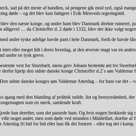
eck, sad på det meste af handlen, så pengene gik mod syd, også mange a
ing døde – og det blev kun fattigere i Erik Menveds regeringstid.
2 blev den næste konge, og under ham blev Danmark direkte ruineret, pa
n alligevel … da Christoffer d. 2 døde i 1332, blev der ikke valgt noge
 med andre tyske adelige havde pant i hele Danmark, fordi de havde lå
t intet eller meget lidt i deres hverdag, at den øverste magt var en and
nd under en tysk greve.
bestemte vest for Storebælt, mens grev Johann bestemte øst for Storebæl
r derfor hjælp den sidste danske konge Christoffer d.2´s søn Valdemar 
. Den sidste danske konges søn Valdemar Atterdag – for ham var det – va
s igang med den blanding af politisk snilde, list og hensynsløshed, de
 kongemagten som en stærk, samlende kraft.
 gjorde han derefter, som det passede ham. Og hvis nogen brokkede sig o
 ville noget andet, men som døde ved stranden i Middelfart, dræbte af f
terdag fri bid for bid eller han fik det foræret – eller tog det i kamp. 