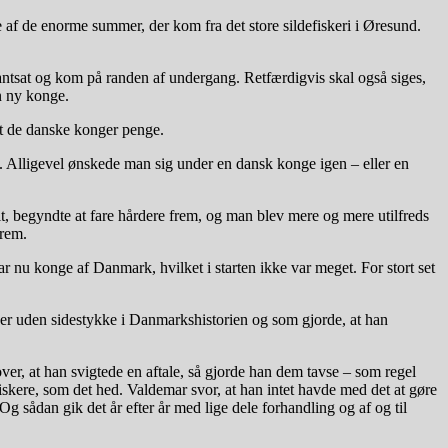
f de enorme summer, der kom fra det store sildefiskeri i Øresund.
ntsat og kom på randen af undergang. Retfærdigvis skal også siges,
n ny konge.
nt de danske konger penge.
en. Alligevel ønskede man sig under en dansk konge igen – eller en
t, begyndte at fare hårdere frem, og man blev mere og mere utilfreds
frem.
r nu konge af Danmark, hvilket i starten ikke var meget. For stort set
r er uden sidestykke i Danmarkshistorien og som gjorde, at han
ver, at han svigtede en aftale, så gjorde han dem tavse – som regel
iskere, som det hed. Valdemar svor, at han intet havde med det at gøre
Og sådan gik det år efter år med lige dele forhandling og af og til