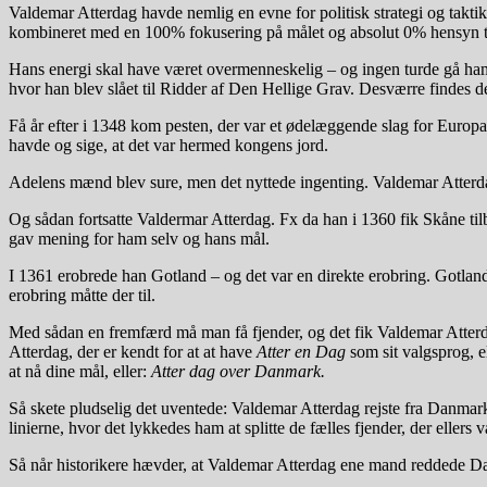
Valdemar Atterdag havde nemlig en evne for politisk strategi og taktik
kombineret med en 100% fokusering på målet og absolut 0% hensyn til
Hans energi skal have været overmenneskelig – og ingen turde gå ham 
hvor han blev slået til Ridder af Den Hellige Grav. Desværre findes de
Få år efter i 1348 kom pesten, der var et ødelæggende slag for Europa
havde og sige, at det var hermed kongens jord.
Adelens mænd blev sure, men det nyttede ingenting. Valdemar Atterdag
Og sådan fortsatte Valdermar Atterdag. Fx da han i 1360 fik Skåne til
gav mening for ham selv og hans mål.
I 1361 erobrede han Gotland – og det var en direkte erobring. Gotland 
erobring måtte der til.
Med sådan en fremfærd må man få fjender, og det fik Valdemar Atter
Atterdag, der er kendt for at at have
Atter en Dag
som sit valgsprog, 
at nå dine mål, eller:
Atter dag over Danmark.
Så skete pludselig det uventede: Valdemar Atterdag rejste fra Danmar
linierne, hvor det lykkedes ham at splitte de fælles fjender, der ellers
Så når historikere hævder, at Valdemar Atterdag ene mand reddede D