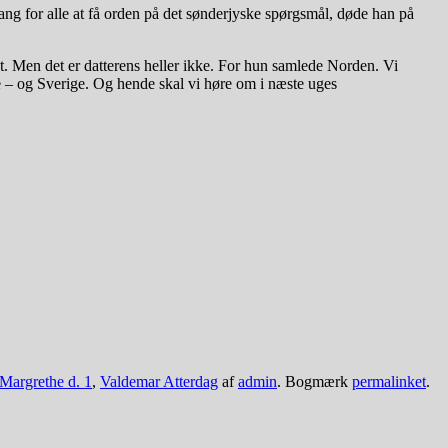
ang for alle at få orden på det sønderjyske spørgsmål, døde han på
et. Men det er datterens heller ikke. For hun samlede Norden. Vi
 – og Sverige. Og hende skal vi høre om i næste uges
Margrethe d. 1
,
Valdemar Atterdag
af
admin
. Bogmærk
permalinket
.