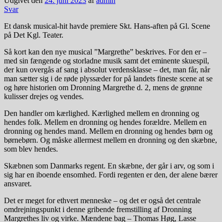
Udgivet den
24. juni 2023
af
admin
Svar
Et dansk musical-hit havde premiere Skt. Hans-aften på Gl. Scene
på Det Kgl. Teater.
Så kort kan den nye musical ”Margrethe” beskrives. For den er –
med sin fængende og storladne musik samt det eminente skuespil,
der kun overgås af sang i absolut verdensklasse – det, man får, når
man sætter sig i de røde plyssæder for på landets fineste scene at se
og høre historien om Dronning Margrethe d. 2, mens de grønne
kulisser drejes og vendes.
Den handler om kærlighed. Kærlighed mellem en dronning og
hendes folk. Mellem en dronning og hendes forældre. Mellem en
dronning og hendes mand. Mellem en dronning og hendes børn og
børnebørn. Og måske allermest mellem en dronning og den skæbne,
som blev hendes.
Skæbnen som Danmarks regent. En skæbne, der går i arv, og som i
sig har en iboende ensomhed. Fordi regenten er den, der alene bærer
ansvaret.
Det er meget for ethvert menneske – og det er også det centrale
omdrejningspunkt i denne gribende fremstilling af Dronning
Margrethes liv og virke. Mændene bag – Thomas Høg, Lasse