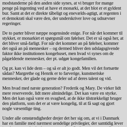
modstanderne på den anden side synes, at vi bruger for mange
penge på ingenting ved at have et monarki, at det blot er et gyldent
bur. Samt at det er direkte tåbeligt og enevælds-agtigt, at regenten i
et demokrati skal være den, der underskriver love og udnævner
regeringer.
De to parter bliver næppe nogensinde enige. For når det kommer til
stykket, er monarkiet et spørgsmål om følelser. Det er så også her, at
det bliver små-farligt. For når det kommer an på følelser, kommer
det også an på mennesker – og dermed bliver den udslagsgivende
faktor ikke institutionen kongehuset, men hvad vi synes om de
pågældende mennesker, der pt. udgør kongefamilien.
Og pt. kan vi lide dem – og så er alt jo godt. Men vil det fortsætte
sådan? Margrethe og Henrik er to farverige, kunstneriske
mennesker, der glade og gerne deler ud af deres talent og vid.
Men hvad med næste generation? Frederik og Mary. De virker lidt
mere reserverede, lidt mere almindelige. Det kan være en styrke.
Men det kan også være en svaghed, at de ikke tilstrækkeligt bruger
den platform, som det er at være kongelig, til at få sagt og gjort
nogle væsentlige ting.
Under alle omstændigheder drejer det her sig om, at vi i Danmark
har en familie med nærmest uendelige privilegier, der samtidig lever