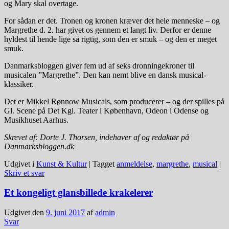
og Mary skal overtage.
For sådan er det. Tronen og kronen kræver det hele menneske – og
Margrethe d. 2. har givet os gennem et langt liv. Derfor er denne
hyldest til hende lige så rigtig, som den er smuk – og den er meget
smuk.
Danmarksbloggen giver fem ud af seks dronningekroner til
musicalen ”Margrethe”. Den kan nemt blive en dansk musical-
klassiker.
Det er Mikkel Rønnow Musicals, som producerer – og der spilles på
Gl. Scene på Det Kgl. Teater i København, Odeon i Odense og
Musikhuset Aarhus.
Skrevet af: Dorte J. Thorsen, indehaver af og redaktør på
Danmarksbloggen.dk
Udgivet i
Kunst & Kultur
|
Tagget
anmeldelse
,
margrethe
,
musical
|
Skriv et svar
Et kongeligt glansbillede krakelerer
Udgivet den
9. juni 2017
af
admin
Svar