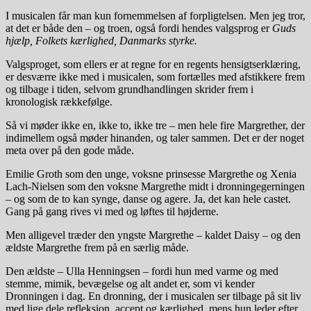
I musicalen får man kun fornemmelsen af forpligtelsen. Men jeg tror,
at det er både den – og troen, også fordi hendes valgsprog er
Guds
hjælp, Folkets kærlighed, Danmarks styrke.
Valgsproget, som ellers er at regne for en regents hensigtserklæring,
er desværre ikke med i musicalen, som fortælles med afstikkere frem
og tilbage i tiden, selvom grundhandlingen skrider frem i
kronologisk rækkefølge.
Så vi møder ikke en, ikke to, ikke tre – men hele fire Margrether, der
indimellem også møder hinanden, og taler sammen. Det er der noget
meta over på den gode måde.
Emilie Groth som den unge, voksne prinsesse Margrethe og Xenia
Lach-Nielsen som den voksne Margrethe midt i dronningegerningen
– og som de to kan synge, danse og agere. Ja, det kan hele castet.
Gang på gang rives vi med og løftes til højderne.
Men alligevel træder den yngste Margrethe – kaldet Daisy – og den
ældste Margrethe frem på en særlig måde.
Den ældste – Ulla Henningsen – fordi hun med varme og med
stemme, mimik, bevægelse og alt andet er, som vi kender
Dronningen i dag. En dronning, der i musicalen ser tilbage på sit liv
med lige dele refleksion, accept og kærlighed, mens hun leder efter