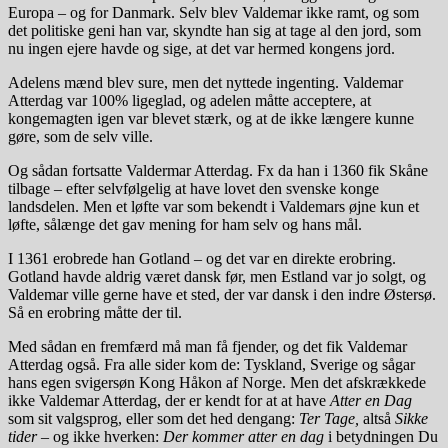
Europa – og for Danmark. Selv blev Valdemar ikke ramt, og som
det politiske geni han var, skyndte han sig at tage al den jord, som
nu ingen ejere havde og sige, at det var hermed kongens jord.
Adelens mænd blev sure, men det nyttede ingenting. Valdemar
Atterdag var 100% ligeglad, og adelen måtte acceptere, at
kongemagten igen var blevet stærk, og at de ikke længere kunne
gøre, som de selv ville.
Og sådan fortsatte Valdermar Atterdag. Fx da han i 1360 fik Skåne
tilbage – efter selvfølgelig at have lovet den svenske konge
landsdelen. Men et løfte var som bekendt i Valdemars øjne kun et
løfte, sålænge det gav mening for ham selv og hans mål.
I 1361 erobrede han Gotland – og det var en direkte erobring.
Gotland havde aldrig været dansk før, men Estland var jo solgt, og
Valdemar ville gerne have et sted, der var dansk i den indre Østersø.
Så en erobring måtte der til.
Med sådan en fremfærd må man få fjender, og det fik Valdemar
Atterdag også. Fra alle sider kom de: Tyskland, Sverige og sågar
hans egen svigersøn Kong Håkon af Norge. Men det afskrækkede
ikke Valdemar Atterdag, der er kendt for at at have
Atter en Dag
som sit valgsprog, eller som det hed dengang:
Ter Tage,
altså
Sikke
tider
– og ikke hverken:
Der kommer atter en dag
i betydningen Du