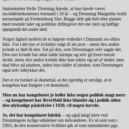
Statsminister Helle Thorning fejrede, at hun havde været
socialdemokraternes formand i 10 år – og Dronning Margrethe holdt
pressemøde på Fredensborg Slot. Begge dele gik helt efter planen
med rosende taler og politiske drillegaver det ene sted og høflige
spørgsmål det andet sted.
Nogen lighed mellem de to højeste embeder i Danmark ses ellers
ikke. For i det ene er kvinden valgt til sin post – mens den anden
kvinde er født til den. Sat på den, som Dronningen selv sagde det.
Den ene kvinde har altså måtte kæmpe og selv gå hvert eneste
skridt, mens den anden kvinde ikke kan rokke sig ud af stedet, men
skal blive på pladsen, inden hun falder af pinden, som Dronningen
også selv udtrykker det.
Det er en forskel så diametral, at det egentlig er utroligt, at et
kongehus kan fungere i et demokrati.
Men nu har kongehuset jo heller ikke nogen politisk magt mere
– og kongehuset har ihvertfald ikke blandet sig i politik siden
den ulyksalige påskekrise i 1920, vil nogen hævde.
Jo, det har kongehuset faktisk
– og også langt mere end
Dronningens nylige udtalelser om indvandrere. Fx så sent som i
1993, da den konservative Schlüter gik af som statsminister pga