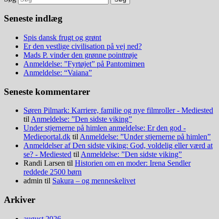
Seneste indlæg
Spis dansk frugt og grønt
Er den vestlige civilisation på vej ned?
Mads P. vinder den grønne pointtrøje
Anmeldelse: ”Fyrtøjet” på Pantomimen
Anmeldelse: “Vaiana”
Seneste kommentarer
Søren Pilmark: Karriere, familie og nye filmroller - Mediested
til
Anmeldelse: ”Den sidste viking”
Under stjernerne på himlen anmeldelse: Er den god -
Medieportal.dk
til
Anmeldelse: ”Under stjernerne på himlen”
Anmeldelser af Den sidste viking: God, voldelig eller værd at
se? - Mediested
til
Anmeldelse: ”Den sidste viking”
Randi Larsen
til
Historien om en moder: Irena Sendler
reddede 2500 børn
admin
til
Sakura – og menneskelivet
Arkiver
august 2026