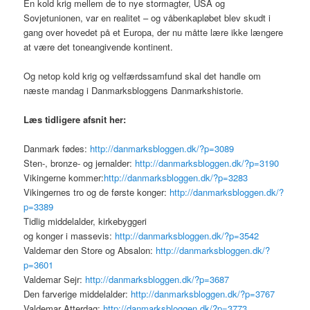
En kold krig mellem de to nye stormagter, USA og
Sovjetunionen, var en realitet – og våbenkapløbet blev skudt i
gang over hovedet på et Europa, der nu måtte lære ikke længere
at være det toneangivende kontinent.
Og netop kold krig og velfærdssamfund skal det handle om
næste mandag i Danmarksbloggens Danmarkshistorie.
Læs tidligere afsnit her:
Danmark fødes:
http://danmarksbloggen.dk/?p=3089
Sten-, bronze- og jernalder:
http://danmarksbloggen.dk/?p=3190
Vikingerne kommer:
http://danmarksbloggen.dk/?p=3283
Vikingernes tro og de første konger:
http://danmarksbloggen.dk/?
p=3389
Tidlig middelalder, kirkebyggeri
og konger i massevis:
http://danmarksbloggen.dk/?p=3542
Valdemar den Store og Absalon:
http://danmarksbloggen.dk/?
p=3601
Valdemar Sejr:
http://danmarksbloggen.dk/?p=3687
Den farverige middelalder:
http://danmarksbloggen.dk/?p=3767
Valdemar Atterdag:
http://danmarksbloggen.dk/?p=3773