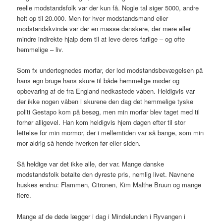
reelle modstandsfolk var der kun få. Nogle tal siger 5000, andre
helt op til 20.000. Men for hver modstandsmand eller
modstandskvinde var der en masse danskere, der mere eller
mindre indirekte hjalp dem til at leve deres farlige – og ofte
hemmelige – liv.
Som fx undertegnedes morfar, der lod modstandsbevægelsen på
hans egn bruge hans skure til både hemmelige møder og
opbevaring af de fra England nedkastede våben. Heldigvis var
der ikke nogen våben i skurene den dag det hemmelige tyske
politi Gestapo kom på besøg, men min morfar blev taget med til
forhør alligevel. Han kom heldigvis hjem dagen efter til stor
lettelse for min mormor, der i mellemtiden var så bange, som min
mor aldrig så hende hverken før eller siden.
Så heldige var det ikke alle, der var. Mange danske
modstandsfolk betalte den dyreste pris, nemlig livet. Navnene
huskes endnu: Flammen, Citronen, Kim Malthe Bruun og mange
flere.
Mange af de døde lægger i dag i Mindelunden i Ryvangen i