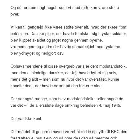
Og dét er som sagt noget, som vi med rette kan være stolte
over.
Vi kan til gengæld ikke være stolte over alt, hvad der skete ifbm
befrielsen. Danske piger, der havde forelsket sig i tyske soldater,
blev klippet skaldet og jaget nøgne gennem byerne,
værnemagere og andre der havde samarbejdet med tyskerne
blev ydmyget og nedgjort osv.
Ophavsmændene til disse overgreb var sjældent modstandsfolk,
men den almindelige dansker, der fejt havde hyttet sig selv,
mens det gjaldt – men som nu hvor det var overstået, kunne
kanøfle dem, der havde været på den forkerte side.
Der var også mange, som blev modstandsfolk – eller sagde de
var det – i de allersidste dage omkring befrielsen 4. maj 1945.
Det var ikke kønt.
Det må det til gengæld havde været at sidde og lytte til BBC dén
forårsaften 4. maj 1945 og så høre de i dag så berømte ord: