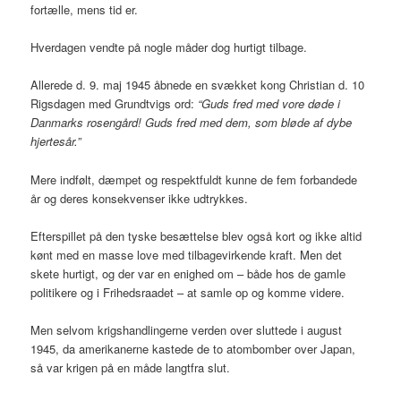
fortælle, mens tid er.
Hverdagen vendte på nogle måder dog hurtigt tilbage.
Allerede d. 9. maj 1945 åbnede en svækket kong Christian d. 10
Rigsdagen med Grundtvigs ord:
“Guds fred med vore døde i
Danmarks rosengård! Guds fred med dem, som bløde af dybe
hjertesår.”
Mere indfølt, dæmpet og respektfuldt kunne de fem forbandede
år og deres konsekvenser ikke udtrykkes.
Efterspillet på den tyske besættelse blev også kort og ikke altid
kønt med en masse love med tilbagevirkende kraft. Men det
skete hurtigt, og der var en enighed om – både hos de gamle
politikere og i Frihedsraadet – at samle op og komme videre.
Men selvom krigshandlingerne verden over sluttede i august
1945, da amerikanerne kastede de to atombomber over Japan,
så var krigen på en måde langtfra slut.