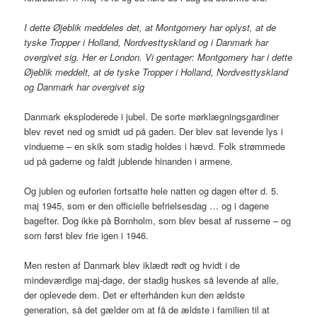
I dette Øjeblik meddeles det, at Montgomery har oplyst, at de
tyske Tropper i Holland, Nordvesttyskland og i Danmark har
overgivet sig. Her er London. Vi gentager: Montgomery har i dette
Øjeblik meddelt, at de tyske Tropper i Holland, Nordvesttyskland
og Danmark har overgivet sig
Danmark eksploderede i jubel. De sorte mørklægningsgardiner
blev revet ned og smidt ud på gaden. Der blev sat levende lys i
vinduerne – en skik som stadig holdes i hævd. Folk strømmede
ud på gaderne og faldt jublende hinanden i armene.
Og jublen og euforien fortsatte hele natten og dagen efter d. 5.
maj 1945, som er den officielle befrielsesdag … og i dagene
bagefter. Dog ikke på Bornholm, som blev besat af russerne – og
som først blev frie igen i 1946.
Men resten af Danmark blev iklædt rødt og hvidt i de
mindeværdige maj-dage, der stadig huskes så levende af alle,
der oplevede dem. Det er efterhånden kun den ældste
generation, så det gælder om at få de ældste i familien til at