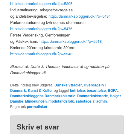
http://danmarksbloggen.dk/?p=5395
Industrialisering, arbejderbevægelse
og andelsbevægelse:
http://danmarksbloggen.dk/?p=5434
Parlamentarisme og kvindernes stemmeret:
http://danmarksbloggen.dk/?p=5476
Første Verdenskrig, Genforeningen
og Påskekrisen
:
http://danmarksbloggen.dk/?p=5518
Brølende 20´ere og kriseramte 30´ere:
http://danmarksbloggen.dk/?p=5548
Skrevet af: Dorte J. Thorsen, indehaver af og redaktør på
Danmarksbloggen.dk
Dette indlæg blev udgivet i
Danske værdier
,
Hverdagsliv i
Danmark
,
Kunst & Kultur
og tagget
befrielse
,
besættelse
,
BOPA
,
Danmarksbloggens Danmarkshistorie
,
Danmarkshistorie
,
Holger
Danske
,
Mindelunden
,
modstandsfolk
,
sabotage
af
admin
.
Bogmærk
permalinket
.
Skriv et svar