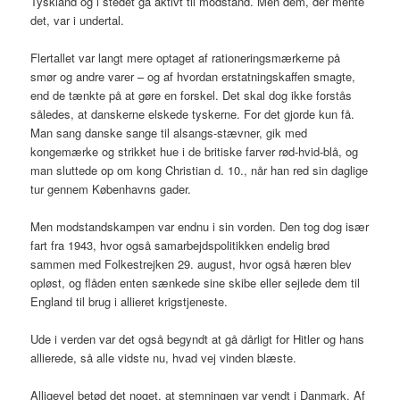
Tyskland og i stedet gå aktivt til modstand. Men dem, der mente
det, var i undertal.
Flertallet var langt mere optaget af rationeringsmærkerne på
smør og andre varer – og af hvordan erstatningskaffen smagte,
end de tænkte på at gøre en forskel. Det skal dog ikke forstås
således, at danskerne elskede tyskerne. For det gjorde kun få.
Man sang danske sange til alsangs-stævner, gik med
kongemærke og strikket hue i de britiske farver rød-hvid-blå, og
man sluttede op om kong Christian d. 10., når han red sin daglige
tur gennem Københavns gader.
Men modstandskampen var endnu i sin vorden. Den tog dog især
fart fra 1943, hvor også samarbejdspolitikken endelig brød
sammen med Folkestrejken 29. august, hvor også hæren blev
opløst, og flåden enten sænkede sine skibe eller sejlede dem til
England til brug i allieret krigstjeneste.
Ude i verden var det også begyndt at gå dårligt for Hitler og hans
allierede, så alle vidste nu, hvad vej vinden blæste.
Alligevel betød det noget, at stemningen var vendt i Danmark. Af