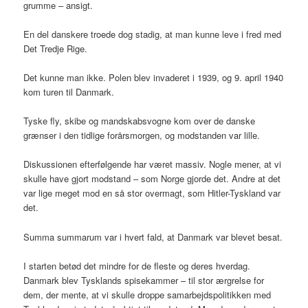
grumme – ansigt.
En del danskere troede dog stadig, at man kunne leve i fred med
Det Tredje Rige.
Det kunne man ikke. Polen blev invaderet i 1939, og 9. april 1940
kom turen til Danmark.
Tyske fly, skibe og mandskabsvogne kom over de danske
grænser i den tidlige forårsmorgen, og modstanden var lille.
Diskussionen efterfølgende har været massiv. Nogle mener, at vi
skulle have gjort modstand – som Norge gjorde det. Andre at det
var lige meget mod en så stor overmagt, som Hitler-Tyskland var
det.
Summa summarum var i hvert fald, at Danmark var blevet besat.
I starten betød det mindre for de fleste og deres hverdag.
Danmark blev Tysklands spisekammer – til stor ærgrelse for
dem, der mente, at vi skulle droppe samarbejdspolitikken med