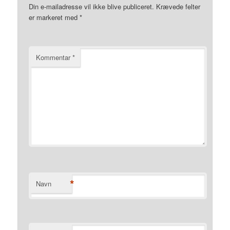
Din e-mailadresse vil ikke blive publiceret.
Krævede felter
er markeret med
*
Kommentar
*
*
Navn