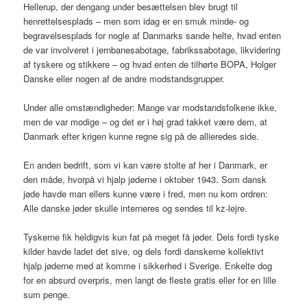
Hellerup, der dengang under besættelsen blev brugt til
henrettelsesplads – men som idag er en smuk minde- og
begravelsesplads for nogle af Danmarks sande helte, hvad enten
de var involveret i jernbanesabotage, fabrikssabotage, likvidering
af tyskere og stikkere – og hvad enten de tilhørte BOPA, Holger
Danske eller nogen af de andre modstandsgrupper.
Under alle omstændigheder: Mange var modstandsfolkene ikke,
men de var modige – og det er i høj grad takket være dem, at
Danmark efter krigen kunne regne sig på de allieredes side.
En anden bedrift, som vi kan være stolte af her i Danmark, er
den måde, hvorpå vi hjalp jøderne i oktober 1943. Som dansk
jøde havde man ellers kunne være i fred, men nu kom ordren:
Alle danske jøder skulle interneres og sendes til kz-lejre.
Tyskerne fik heldigvis kun fat på meget få jøder. Dels fordi tyske
kilder havde ladet det sive, og dels fordi danskerne kollektivt
hjalp jøderne med at komme i sikkerhed i Sverige. Enkelte dog
for en absurd overpris, men langt de fleste gratis eller for en lille
sum penge.