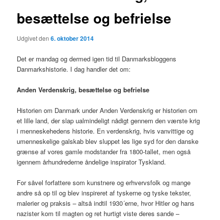
besættelse og befrielse
Udgivet den
6. oktober 2014
Det er mandag og dermed igen tid til Danmarksbloggens
Danmarkshistorie. I dag handler det om:
Anden Verdenskrig, besættelse og befrielse
Historien om Danmark under Anden Verdenskrig er historien om
et lille land, der slap ualmindeligt nådigt gennem den værste krig
i menneskehedens historie. En verdenskrig, hvis vanvittige og
umenneskelige galskab blev sluppet løs lige syd for den danske
grænse af vores gamle modstander fra 1800-tallet, men også
igennem århundrederne åndelige inspirator Tyskland.
For såvel forfattere som kunstnere og erhvervsfolk og mange
andre så op til og blev inspireret af tyskerne og tyske tekster,
malerier og praksis – altså indtil 1930´erne, hvor Hitler og hans
nazister kom til magten og ret hurtigt viste deres sande –