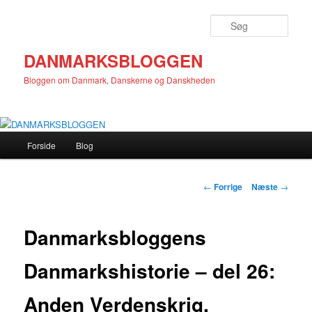
Fortsæt
til
Søg
primært
indhold
DANMARKSBLOGGEN
Bloggen om Danmark, Danskerne og Danskheden
Hovedmenu
Forside
Blog
Indlægsnavigation
←
Forrige
Næste
→
Danmarksbloggens
Danmarkshistorie – del 26:
Anden Verdenskrig,