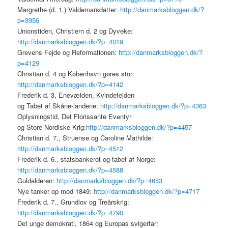
Margrethe (d. 1.) Valdemarsdatter:
http://danmarksbloggen.dk/?
p=3956
Unionstiden, Christiern d. 2 og Dyveke:
http://danmarksbloggen.dk/?p=4019
Grevens Fejde og Reformationen:
http://danmarksbloggen.dk/?
p=4129
Christian d. 4 og København gøres stor:
http://danmarksbloggen.dk/?p=4142
Frederik d. 3, Enevælden, Kvindefejden
og Tabet af Skåne-landene:
http://danmarksbloggen.dk/?p=4363
Oplysningstid, Det Florissante Eventyr
og Store Nordiske Krig:
http://danmarksbloggen.dk/?p=4457
Christian d. 7., Struense og Caroline Mathilde:
http://danmarksbloggen.dk/?p=4512
Frederik d. 6., statsbankerot og tabet af Norge:
http://danmarksbloggen.dk/?p=4588
Guldalderen:
http://danmarksbloggen.dk/?p=4653
Nye tanker op mod 1849:
http://danmarksbloggen.dk/?p=4717
Frederik d. 7., Grundlov og Treårskrig:
http://danmarksbloggen.dk/?p=4790
Det unge demokrati, 1864 og Europas svigerfar: