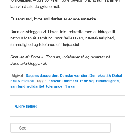
kan vi nå alle de gyldne mål.
Et samfund, hvor solidaritet er et adelsmærke.
Danmarksbloggen vil i hvert fald fortsætte med at bidrage til
netop sådan ét samfund, hvor fællesskab, næstekærlighed,
rummelighed og tolerance er i højsædet.
Skrevet af: Dorte J. Thorsen, indehaver af og redaktør på
Danmarksbloggen.dk
Udgivet i
Dagens dagsorden
,
Danske værdier
,
Demokrati & Debat
,
Etik & Filosofi
|
Tagget
ansvar
,
Danmark
,
rette vej
,
rummelighed
,
samfund
,
solidaritet
,
tolerance
|
1
svar
Indlægsnavigation
←
Ældre indlæg
S
ø