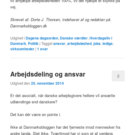
vil afhjælpe arbejdsløsheden 100%, vil det hjælpe et stykke på
vej.
Skrevet af: Dorte J. Thorsen, indehaver af og redaktør på
Danmarksbloggen.dk
Udgivet i
Dagens dagsorden
,
Danske værdier
,
Hverdagsliv i
Danmark
,
Politik
|
Tagget
ansvar
,
arbejdsløshed
,
jobs
,
ledige
,
virksomheder
|
1
svar
Arbejdsdeling og ansvar
2
Udgivet den
25. november 2014
Er det asocialt, når danske arbejdsgivere hellere vil ansætte
udlændinge end danskere?
Det kan dér være en pointe i.
Ikke at Danmarksbloggen har det fjerneste imod mennesker fra
andre lande. Slet ikke. Tværtimod har vi som et af verdens