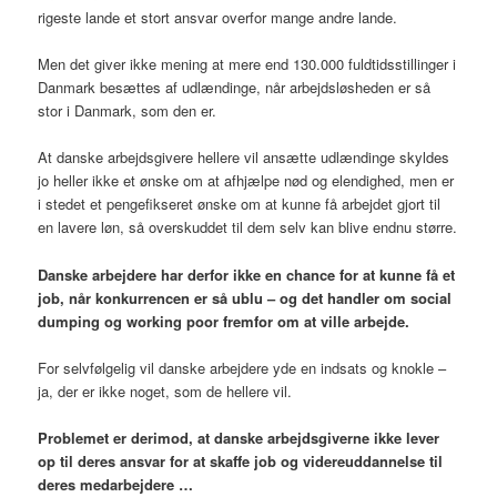
rigeste lande et stort ansvar overfor mange andre lande.
Men det giver ikke mening at mere end 130.000 fuldtidsstillinger i
Danmark besættes af udlændinge, når arbejdsløsheden er så
stor i Danmark, som den er.
At danske arbejdsgivere hellere vil ansætte udlændinge skyldes
jo heller ikke et ønske om at afhjælpe nød og elendighed, men er
i stedet et pengefikseret ønske om at kunne få arbejdet gjort til
en lavere løn, så overskuddet til dem selv kan blive endnu større.
Danske arbejdere har derfor ikke en chance for at kunne få et
job, når konkurrencen er så ublu – og det handler om social
dumping og working poor fremfor om at ville arbejde.
For selvfølgelig vil danske arbejdere yde en indsats og knokle –
ja, der er ikke noget, som de hellere vil.
Problemet er derimod, at danske arbejdsgiverne ikke lever
op til deres ansvar for at skaffe job og videreuddannelse til
deres medarbejdere …