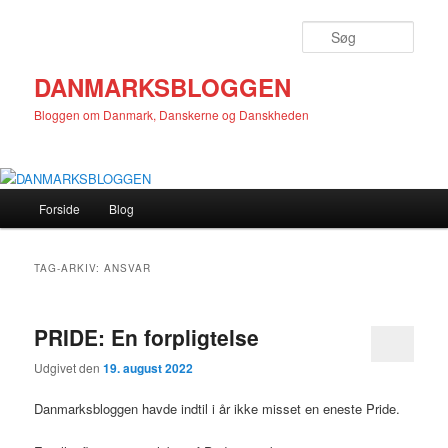
Fortsæt
Fortsæt
til
til
Søg
primært
sekundært
indhold
indhold
DANMARKSBLOGGEN
Bloggen om Danmark, Danskerne og Danskheden
Hovedmenu
Forside
Blog
TAG-ARKIV:
ANSVAR
PRIDE: En forpligtelse
Udgivet den
19. august 2022
Danmarksbloggen havde indtil i år ikke misset en eneste Pride.