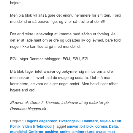
højere.
Men blå blok vil altså gøre det endnu nemmere for smitten. Fordi
mundbind er så besværlige, og vi er så trætte af dem!!!
Det er direkte uansvarligt at komme med sådan et forslag. Ja,
det er at lade hånt om ældre og udsattes liv og levned, bare fordi
nogen ikke kan lide at gå med mundbind.
FØJ, siger Danmarksbloggen. FØJ, FØJ, FØJ.
Blå blok tager intet ansvar og bekymrer sig minus om andre
mennesker – i hvert fald de svage og udsatte. Det må man
konstatere, selvom de siger noget andet. Men handlinger råber
højere end ord.
Skrevet af: Dorte J. Thorsen, indehaver af og redaktør på
Danmarksbloggen.dk
Udgivet i
Dagens dagsorden
,
Hverdagsliv i Danmark
,
Miljø & Natur
,
Politik
,
Viden & Teknologi
|
Tagget
ansvar
,
blå blok
,
corona
,
Delta
,
mundbind
,
Omikron
,
positive
,
smitte
,
smitterekord
,
svage
,
test
,