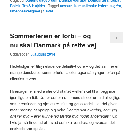
Udgivet i
Dagens dagsorden
,
Danske værdier
,
Demokrati & Debat
,
Politik
,
Tro & Højtider
|
Tagget
ansvar
,
is
,
muslimske ledere
,
sig fra
,
umenneskelighed
|
1
svar
Sommerferien er forbi – og
1
nu skal Danmark på rette vej
Udgivet den
5. august 2014
Hedebølgen er tilsyneladende definitivt ovre – og det samme er
mange danskeres sommerferie … eller også så synger ferien på
allersidste vers.
Hverdagen er med andre ord startet – eller skal til at begynde
igen lige om lidt. Det er derfor nu – mens sindet er fuld af dejlige
sommerminder, og sjælen er frisk og genopladet – at det giver
mest mening at spørge sig selv:
Har jeg den hverdag, som jeg
ønsker mig – eller kunne jeg tænke mig noget anderledes?
Og
hvis ja, så finde ud af, hvad der skal ændres, og hvordan det
ønskede kan opnås.