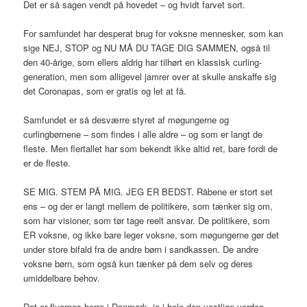
Det er så sagen vendt på hovedet – og hvidt farvet sort.
For samfundet har desperat brug for voksne mennesker, som kan
sige NEJ, STOP og NU MÅ DU TAGE DIG SAMMEN, også til
den 40-årige, som ellers aldrig har tilhørt en klassisk curling-
generation, men som alligevel jamrer over at skulle anskaffe sig
det Coronapas, som er gratis og let at få.
Samfundet er så desværre styret af møgungerne og
curlingbørnene – som findes i alle aldre – og som er langt de
fleste. Men flertallet har som bekendt ikke altid ret, bare fordi de
er de fleste.
SE MIG. STEM PÅ MIG. JEG ER BEDST. Råbene er stort set
ens – og der er langt mellem de politikere, som tænker sig om,
som har visioner, som tør tage reelt ansvar. De politikere, som
ER voksne, og ikke bare leger voksne, som møgungerne gør det
under store bifald fra de andre børn i sandkassen. De andre
voksne børn, som også kun tænker på dem selv og deres
umiddelbare behov.
Det er fluernes herre i Danmark, ja i hele den vestlige verden …