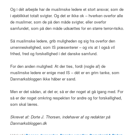
Og i dét arbejde har de muslimske ledere et stort ansvar, som de
i øjeblikket totalt svigter. Og det er ikke ok – hverken overfor alle
de muslimer, som de på den måde svigter, eller overfor
samfundet, som på den måde udsættes for en større terror-risiko.
Så muslimske ledere, grib muligheden og sig fra overfor den
umenneskelighed, som IS præsenterer – og vis at I også vil
frihed, fred og forskellighed i det danske samfund.
For den anden mulighed: At der ties, fordi (nogle af) de
muslimske ledere er enige med IS – dét er en grim tanke, som
Danmarksbloggen ikke håber er sand.
Men er det sådan, at det er, så er der noget at gå igang med. For
så er der noget omkring respekten for andre og for forskellighed,
som skal læres.
Skrevet af: Dorte J. Thorsen, indehaver af og redaktør på
Danmarksbloggen.dk