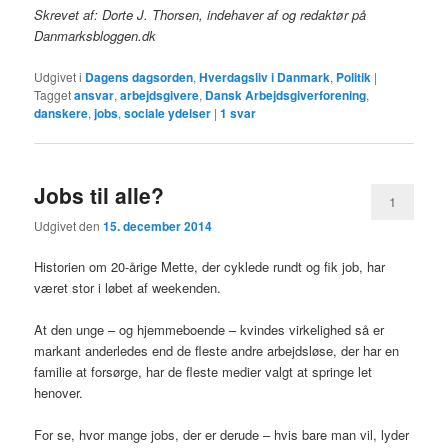
Skrevet af: Dorte J. Thorsen, indehaver af og redaktør på
Danmarksbloggen.dk
Udgivet i
Dagens dagsorden
,
Hverdagsliv i Danmark
,
Politik
|
Tagget
ansvar
,
arbejdsgivere
,
Dansk Arbejdsgiverforening
,
danskere
,
jobs
,
sociale ydelser
|
1
svar
Jobs til alle?
1
Udgivet den
15. december 2014
Historien om 20-årige Mette, der cyklede rundt og fik job, har
været stor i løbet af weekenden.
At den unge – og hjemmeboende – kvindes virkelighed så er
markant anderledes end de fleste andre arbejdsløse, der har en
familie at forsørge, har de fleste medier valgt at springe let
henover.
For se, hvor mange jobs, der er derude – hvis bare man vil, lyder