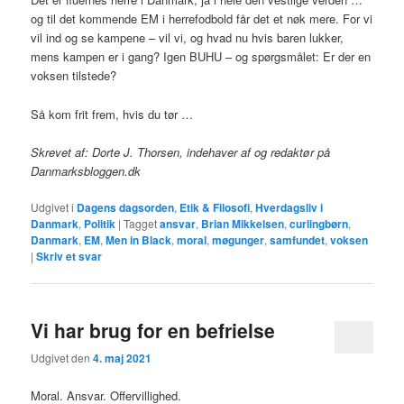
og til det kommende EM i herrefodbold får det et nøk mere. For vi
vil ind og se kampene – vil vi, og hvad nu hvis baren lukker,
mens kampen er i gang? Igen BUHU – og spørgsmålet: Er der en
voksen tilstede?
Så kom frit frem, hvis du tør …
Skrevet af: Dorte J. Thorsen, indehaver af og redaktør på
Danmarksbloggen.dk
Udgivet i
Dagens dagsorden
,
Etik & Filosofi
,
Hverdagsliv i
Danmark
,
Politik
|
Tagget
ansvar
,
Brian Mikkelsen
,
curlingbørn
,
Danmark
,
EM
,
Men in Black
,
moral
,
møgunger
,
samfundet
,
voksen
|
Skriv et svar
Vi har brug for en befrielse
Udgivet den
4. maj 2021
Moral. Ansvar. Offervillighed.