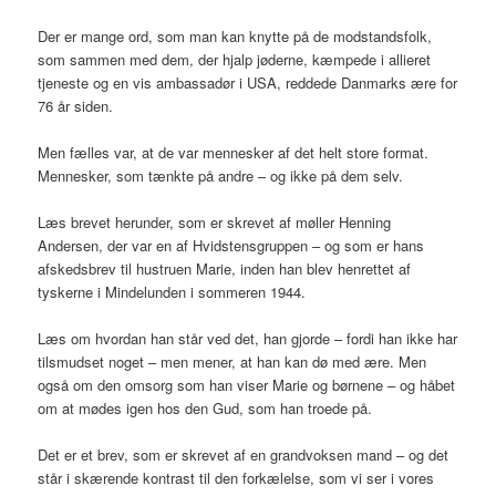
Der er mange ord, som man kan knytte på de modstandsfolk,
som sammen med dem, der hjalp jøderne, kæmpede i allieret
tjeneste og en vis ambassadør i USA, reddede Danmarks ære for
76 år siden.
Men fælles var, at de var mennesker af det helt store format.
Mennesker, som tænkte på andre – og ikke på dem selv.
Læs brevet herunder, som er skrevet af møller Henning
Andersen, der var en af Hvidstensgruppen – og som er hans
afskedsbrev til hustruen Marie, inden han blev henrettet af
tyskerne i Mindelunden i sommeren 1944.
Læs om hvordan han står ved det, han gjorde – fordi han ikke har
tilsmudset noget – men mener, at han kan dø med ære. Men
også om den omsorg som han viser Marie og børnene – og håbet
om at mødes igen hos den Gud, som han troede på.
Det er et brev, som er skrevet af en grandvoksen mand – og det
står i skærende kontrast til den forkælelse, som vi ser i vores