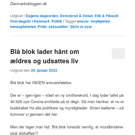
Danmarksbloggen.dk
Udgivet i
Dagens dagsorden
,
Demokrati & Debat
,
Etik & Filosofi
,
Hverdagsliv i Danmark
,
Politik
|
Tagget
ansvar
,
forpligtelse
,
kønsopfattelse
,
Pride
,
seksualitet
|
Skriv et svar
Blå blok lader hånt om
ældres og udsattes liv
Udgivet den
20. januar 2022
Blå blok har INGEN ansvarsfølelse.
Der er – igen-igen – slået en ny smitterekord. I dag lyder tallet på
40.626 nye Corona-smittede på et døgn. Så man tænker, at nu er
budskabet fra alle politikere og myndigheder:
Stram ballerne – så
kommer vi gennem det her.
Men der tager man fejl: Blå blok foreslår nemlig, at mundbindene
skal afskaffes!!!