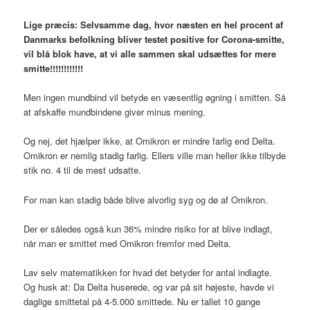
Lige præcis: Selvsamme dag, hvor næsten en hel procent af
Danmarks befolkning bliver testet positive for Corona-smitte,
vil blå blok have, at vi alle sammen skal udsættes for mere
smitte!!!!!!!!!!!!
Men ingen mundbind vil betyde en væsentlig øgning i smitten. Så
at afskaffe mundbindene giver minus mening.
Og nej, det hjælper ikke, at Omikron er mindre farlig end Delta.
Omikron er nemlig stadig farlig. Ellers ville man heller ikke tilbyde
stik no. 4 til de mest udsatte.
For man kan stadig både blive alvorlig syg og dø af Omikron.
Der er således også kun 36% mindre risiko for at blive indlagt,
når man er smittet med Omikron fremfor med Delta.
Lav selv matematikken for hvad det betyder for antal indlagte.
Og husk at: Da Delta huserede, og var på sit højeste, havde vi
daglige smittetal på 4-5.000 smittede. Nu er tallet 10 gange