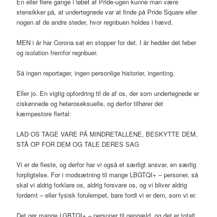
En eller flere gange i løbet af Pride-ugen kunne man være
stensikker på, at undertegnede var at finde på Pride Square eller
nogen af de andre steder, hvor regnbuen holdes i hævd.
MEN i år har Corona sat en stopper for det. I år hedder det feber
og isolation fremfor regnbuer.
Så ingen reportager, ingen personlige historier, ingenting.
Eller jo. En vigtig opfordring til de af os, der som undertegnede er
ciskønnede og heteroseksuelle, og derfor tilhører det
kæmpestore flertal:
LAD OS TAGE VARE PÅ MINDRETALLENE, BESKYTTE DEM,
STÅ OP FOR DEM OG TALE DERES SAG
Vi er de fleste, og derfor har vi også et særligt ansvar, en særlig
forpligtelse. For i modsætning til mange LBGTQI+ – personer, så
skal vi aldrig forklare os, aldrig forsvare os, og vi bliver aldrig
fordømt – eller fysisk forulempet, bare fordi vi er dem, som vi er.
Det gør mange LGBTQI+ – personer til gengæld, og det er totalt