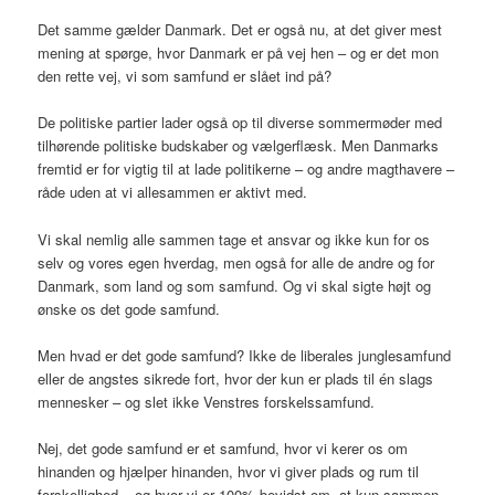
Det samme gælder Danmark. Det er også nu, at det giver mest
mening at spørge, hvor Danmark er på vej hen – og er det mon
den rette vej, vi som samfund er slået ind på?
De politiske partier lader også op til diverse sommermøder med
tilhørende politiske budskaber og vælgerflæsk. Men Danmarks
fremtid er for vigtig til at lade politikerne – og andre magthavere –
råde uden at vi allesammen er aktivt med.
Vi skal nemlig alle sammen tage et ansvar og ikke kun for os
selv og vores egen hverdag, men også for alle de andre og for
Danmark, som land og som samfund. Og vi skal sigte højt og
ønske os det gode samfund.
Men hvad er det gode samfund? Ikke de liberales junglesamfund
eller de angstes sikrede fort, hvor der kun er plads til én slags
mennesker – og slet ikke Venstres forskelssamfund.
Nej, det gode samfund er et samfund, hvor vi kerer os om
hinanden og hjælper hinanden, hvor vi giver plads og rum til
forskellighed – og hvor vi er 100% bevidst om, at kun sammen