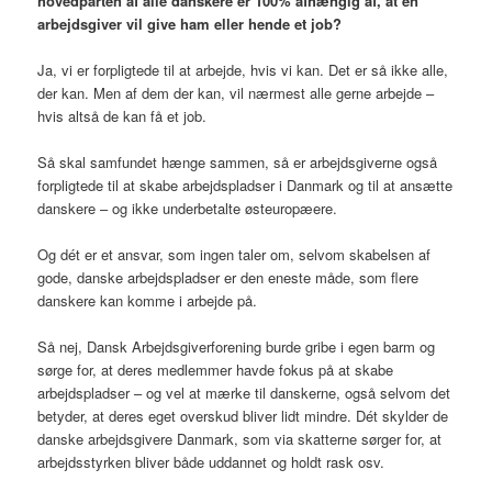
hovedparten af alle danskere er 100% afhængig af, at en
arbejdsgiver vil give ham eller hende et job?
Ja, vi er forpligtede til at arbejde, hvis vi kan. Det er så ikke alle,
der kan. Men af dem der kan, vil nærmest alle gerne arbejde –
hvis altså de kan få et job.
Så skal samfundet hænge sammen, så er arbejdsgiverne også
forpligtede til at skabe arbejdspladser i Danmark og til at ansætte
danskere – og ikke underbetalte østeuropæere.
Og dét er et ansvar, som ingen taler om, selvom skabelsen af
gode, danske arbejdspladser er den eneste måde, som flere
danskere kan komme i arbejde på.
Så nej, Dansk Arbejdsgiverforening burde gribe i egen barm og
sørge for, at deres medlemmer havde fokus på at skabe
arbejdspladser – og vel at mærke til danskerne, også selvom det
betyder, at deres eget overskud bliver lidt mindre. Dét skylder de
danske arbejdsgivere Danmark, som via skatterne sørger for, at
arbejdsstyrken bliver både uddannet og holdt rask osv.