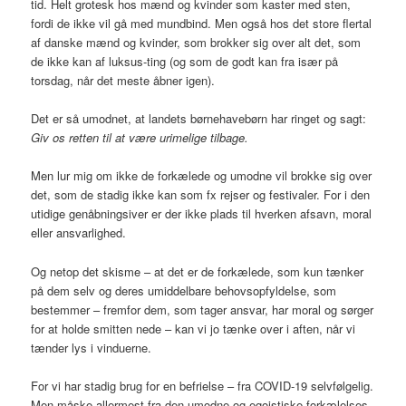
tid. Helt grotesk hos mænd og kvinder som kaster med sten,
fordi de ikke vil gå med mundbind. Men også hos det store flertal
af danske mænd og kvinder, som brokker sig over alt det, som
de ikke kan af luksus-ting (og som de godt kan fra især på
torsdag, når det meste åbner igen).
Det er så umodnet, at landets børnehavebørn har ringet og sagt:
Giv os retten til at være urimelige tilbage.
Men lur mig om ikke de forkælede og umodne vil brokke sig over
det, som de stadig ikke kan som fx rejser og festivaler. For i den
utidige genåbningsiver er der ikke plads til hverken afsavn, moral
eller ansvarlighed.
Og netop det skisme – at det er de forkælede, som kun tænker
på dem selv og deres umiddelbare behovsopfyldelse, som
bestemmer – fremfor dem, som tager ansvar, har moral og sørger
for at holde smitten nede – kan vi jo tænke over i aften, når vi
tænder lys i vinduerne.
For vi har stadig brug for en befrielse – fra COVID-19 selvfølgelig.
Men måske allermest fra den umodne og egoistiske forkælelses-