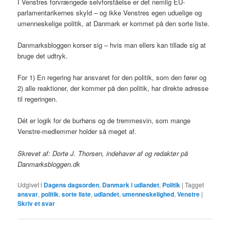
I Venstres forvrængede selvforståelse er det nemlig EU-
parlamentarikernes skyld – og ikke Venstres egen uduelige og
umenneskelige politik, at Danmark er kommet på den sorte liste.
Danmarksbloggen korser sig – hvis man ellers kan tillade sig at
bruge det udtryk.
For 1) En regering har ansvaret for den politik, som den fører og
2) alle reaktioner, der kommer på den politik, har direkte adresse
til regeringen.
Dét er logik for de burhøns og de tremmesvin, som mange
Venstre-medlemmer holder så meget af.
Skrevet af: Dorte J. Thorsen, indehaver af og redaktør på
Danmarksbloggen.dk
Udgivet i
Dagens dagsorden
,
Danmark i udlandet
,
Politik
|
Tagget
ansvar
,
politik
,
sorte liste
,
udlandet
,
umenneskelighed
,
Venstre
|
Skriv et svar