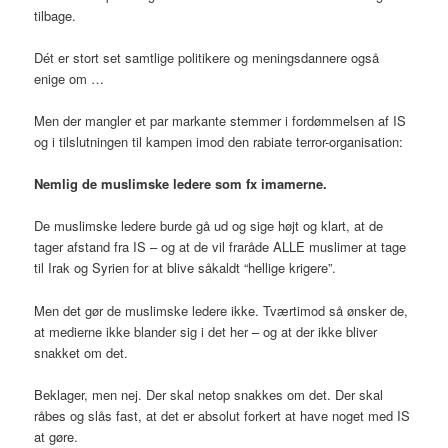
tilbage.
Dét er stort set samtlige politikere og meningsdannere også
enige om …
Men der mangler et par markante stemmer i fordømmelsen af IS
og i tilslutningen til kampen imod den rabiate terror-organisation:
Nemlig de muslimske ledere som fx imamerne.
De muslimske ledere burde gå ud og sige højt og klart, at de
tager afstand fra IS – og at de vil fraråde ALLE muslimer at tage
til Irak og Syrien for at blive såkaldt “hellige krigere”.
Men det gør de muslimske ledere ikke. Tværtimod så ønsker de,
at medierne ikke blander sig i det her – og at der ikke bliver
snakket om det.
Beklager, men nej. Der skal netop snakkes om det. Der skal
råbes og slås fast, at det er absolut forkert at have noget med IS
at gøre.