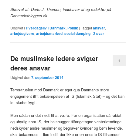
Skrevet af: Dorte J. Thorsen, indehaver af og redaktør på
Danmarksbloggen.dk
Udgivet i
Hverdagsliv i Danmark
,
Politik
|
Tagget
ansvar
,
arbejdsgivere
,
arbejdsmarked
,
social dumping
|
2
svar
De muslimske ledere svigter
1
deres ansvar
Udgivet den
7. september 2014
Terror-truslen mod Danmark er øget qua Danmarks store
engagement ifht bekæmpelsen af IS (Islamisk Stat) – og det kan
let skabe frygt.
Men sådan er det nødt til at være. For en organisation så rabiat
og uhyrlig som IS, der halshugger tilfangetagne vesterlændinge,
nedskyder andre muslimer og begraver kvinder og børn levende,
skal bekæmpes – lige indtil der ikke er en eneste IS-tilhænger