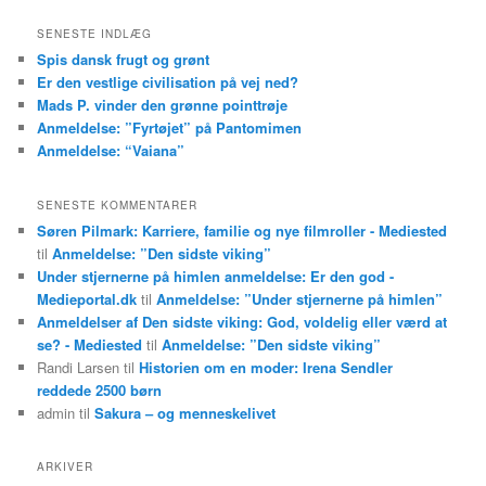
g
SENESTE INDLÆG
Spis dansk frugt og grønt
Er den vestlige civilisation på vej ned?
Mads P. vinder den grønne pointtrøje
Anmeldelse: ”Fyrtøjet” på Pantomimen
Anmeldelse: “Vaiana”
SENESTE KOMMENTARER
Søren Pilmark: Karriere, familie og nye filmroller - Mediested
til
Anmeldelse: ”Den sidste viking”
Under stjernerne på himlen anmeldelse: Er den god -
Medieportal.dk
til
Anmeldelse: ”Under stjernerne på himlen”
Anmeldelser af Den sidste viking: God, voldelig eller værd at
se? - Mediested
til
Anmeldelse: ”Den sidste viking”
Randi Larsen
til
Historien om en moder: Irena Sendler
reddede 2500 børn
admin
til
Sakura – og menneskelivet
ARKIVER