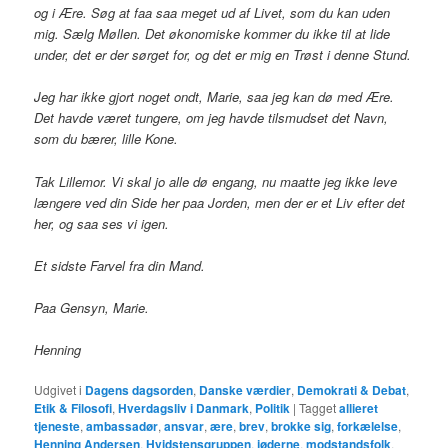
og i Ære. Søg at faa saa meget ud af Livet, som du kan uden
mig. Sælg Møllen. Det økonomiske kommer du ikke til at lide
under, det er der sørget for, og det er mig en Trøst i denne Stund.
Jeg har ikke gjort noget ondt, Marie, saa jeg kan dø med Ære.
Det havde været tungere, om jeg havde tilsmudset det Navn,
som du bærer, lille Kone.
Tak Lillemor. Vi skal jo alle dø engang, nu maatte jeg ikke leve
længere ved din Side her paa Jorden, men der er et Liv efter det
her, og saa ses vi igen.
Et sidste Farvel fra din Mand.
Paa Gensyn, Marie.
Henning
Udgivet i
Dagens dagsorden
,
Danske værdier
,
Demokrati & Debat
,
Etik & Filosofi
,
Hverdagsliv i Danmark
,
Politik
|
Tagget
allieret
tjeneste
,
ambassadør
,
ansvar
,
ære
,
brev
,
brokke sig
,
forkælelse
,
Henning Andersen
,
Hvidstensgruppen
,
jøderne
,
modstandsfolk
,