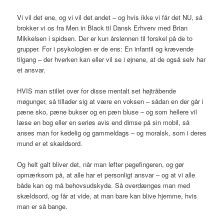
Vi vil det ene, og vi vil det andet – og hvis ikke vi får det NU, så
brokker vi os fra Men in Black til Dansk Erhverv med Brian
Mikkelsen i spidsen. Der er kun årslønnen til forskel på de to
grupper. For i psykologien er de ens: En infantil og krævende
tilgang – der hverken kan eller vil se i øjnene, at de også selv har
et ansvar.
HVIS man stillet over for disse mentalt set højtråbende
møgunger, så tillader sig at være en voksen – sådan en der går i
pæne sko, pæne bukser og en pæn bluse – og som hellere vil
læse en bog eller en seriøs avis end dimse på sin mobil, så
anses man for kedelig og gammeldags – og moralsk, som i deres
mund er et skældsord.
Og helt galt bliver det, når man løfter pegefingeren, og gør
opmærksom på, at alle har et personligt ansvar – og at vi alle
både kan og må behovsudskyde. Så overdænges man med
skældsord, og får at vide, at man bare kan blive hjemme, hvis
man er så bange.