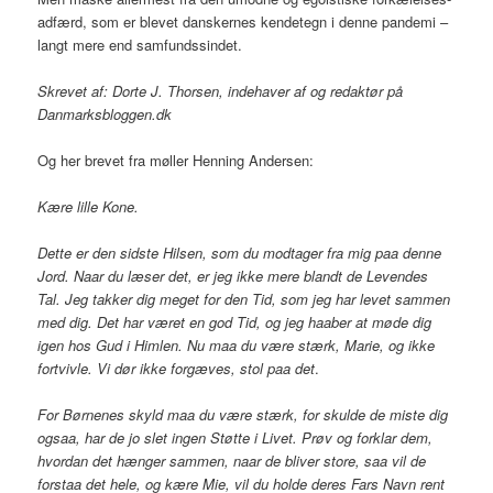
adfærd, som er blevet danskernes kendetegn i denne pandemi –
langt mere end samfundssindet.
Skrevet af: Dorte J. Thorsen, indehaver af og redaktør på
Danmarksbloggen.dk
Og her brevet fra møller Henning Andersen:
Kære lille Kone.
Dette er den sidste Hilsen, som du modtager fra mig paa denne
Jord. Naar du læser det, er jeg ikke mere blandt de Levendes
Tal. Jeg takker dig meget for den Tid, som jeg har levet sammen
med dig. Det har været en god Tid, og jeg haaber at møde dig
igen hos Gud i Himlen. Nu maa du være stærk, Marie, og ikke
fortvivle. Vi dør ikke forgæves, stol paa det
.
For Børnenes skyld maa du være stærk, for skulde de miste dig
ogsaa, har de jo slet ingen Støtte i Livet. Prøv og forklar dem,
hvordan det hænger sammen, naar de bliver store, saa vil de
forstaa det hele, og kære Mie, vil du holde deres Fars Navn rent