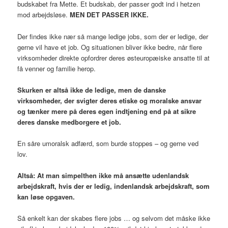
budskabet fra Mette. Et budskab, der passer godt ind i hetzen
mod arbejdsløse.
MEN DET PASSER IKKE.
Der findes ikke nær så mange ledige jobs, som der er ledige, der
gerne vil have et job. Og situationen bliver ikke bedre, når flere
virksomheder direkte opfordrer deres østeuropæiske ansatte til at
få venner og familie herop.
Skurken er altså ikke de ledige, men de danske
virksomheder, der svigter deres etiske og moralske ansvar
og tænker mere på deres egen indtjening end på at sikre
deres danske medborgere et job.
En såre umoralsk adfærd, som burde stoppes – og gerne ved
lov.
Altså: At man simpelthen ikke må ansætte udenlandsk
arbejdskraft, hvis der er ledig, indenlandsk arbejdskraft, som
kan løse opgaven.
Så enkelt kan der skabes flere jobs … og selvom det måske ikke