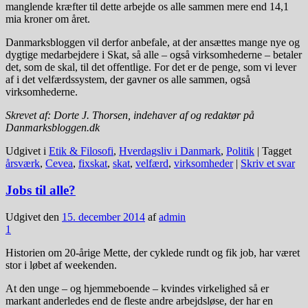
manglende kræfter til dette arbejde os alle sammen mere end 14,1
mia kroner om året.
Danmarksbloggen vil derfor anbefale, at der ansættes mange nye og
dygtige medarbejdere i Skat, så alle – også virksomhederne – betaler
det, som de skal, til det offentlige. For det er de penge, som vi lever
af i det velfærdssystem, der gavner os alle sammen, også
virksomhederne.
Skrevet af: Dorte J. Thorsen, indehaver af og redaktør på
Danmarksbloggen.dk
Udgivet i
Etik & Filosofi
,
Hverdagsliv i Danmark
,
Politik
|
Tagget
årsværk
,
Cevea
,
fixskat
,
skat
,
velfærd
,
virksomheder
|
Skriv et svar
Jobs til alle?
Udgivet den
15. december 2014
af
admin
1
Historien om 20-årige Mette, der cyklede rundt og fik job, har været
stor i løbet af weekenden.
At den unge – og hjemmeboende – kvindes virkelighed så er
markant anderledes end de fleste andre arbejdsløse, der har en