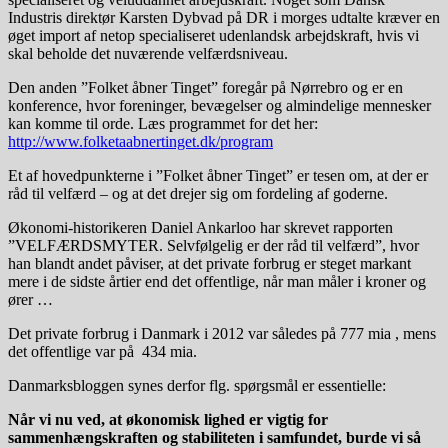
Industris direktør Karsten Dybvad på DR i morges udtalte kræver en
øget import af netop specialiseret udenlandsk arbejdskraft, hvis vi
skal beholde det nuværende velfærdsniveau.
Den anden ”Folket åbner Tinget” foregår på Nørrebro og er en
konference, hvor foreninger, bevægelser og almindelige mennesker
kan komme til orde. Læs programmet for det her:
http://www.folketaabnertinget.dk/program
Et af hovedpunkterne i ”Folket åbner Tinget” er tesen om, at der er
råd til velfærd – og at det drejer sig om fordeling af goderne.
Økonomi-historikeren Daniel Ankarloo har skrevet rapporten
”VELFÆRDSMYTER. Selvfølgelig er der råd til velfærd”, hvor
han blandt andet påviser, at det private forbrug er steget markant
mere i de sidste årtier end det offentlige, når man måler i kroner og
ører …
Det private forbrug i Danmark i 2012 var således på 777 mia , mens
det offentlige var på 434 mia.
Danmarksbloggen synes derfor flg. spørgsmål er essentielle:
Når vi nu ved, at økonomisk lighed er vigtig for
sammenhængskraften og stabiliteten i samfundet, burde vi så