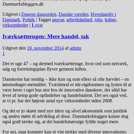
Danmarksbloggen.dk
Udgivet i
Dagens dagsorden
,
Danske værdier
,
Hverdagsliv i
Danmark
,
Politik
|
Tagget
ansvar
,
arbejdsløshed
,
jobs
,
ledige
,
virksomheder
|
1
svar
Iværksætterugen: Mere handel, tak
Udgivet den
18. november 2014
af
admin
1
Det er uge 47 – og dermed iværksætteruge, hvor ord som netværk,
salg og forretningsplan flyver gennem luften.
Danskerne har nemlig – ikke kun og som ellers så ofte hævdet – en
lønmodtager-mentalitet. Tværtimod er ide-rigdommen og lysten til at
være herre i eget hus stor hos de innovative danskere, der altid har
levet af netop gode opfindelser og handelstalent. Det ses også ved,
at vi pt. har det højeste antal nye virksomheder siden 2008.
Og det er jo skønt med nye ideer og såvel økonomisk som juridisk
og anden støtte til udvikling af disse. Danmarksbloggen kunne dog
også godt tænke sig, at det handelsmæssige fyldte noget mere.
For nej, man kommer kun et vist stykke med diverse innovationer,