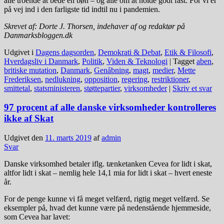
alle troende at bede en bøn – og alle om at holde godt fast. For vi er
på vej ind i den farligste tid indtil nu i pandemien.
Skrevet af: Dorte J. Thorsen, indehaver af og redaktør på
Danmarksbloggen.dk
Udgivet i
Dagens dagsorden
,
Demokrati & Debat
,
Etik & Filosofi
,
Hverdagsliv i Danmark
,
Politik
,
Viden & Teknologi
|
Tagget
aben
,
britiske mutation
,
Danmark
,
Genåbning
,
magt
,
medier
,
Mette
Frederiksen
,
nedlukning
,
opposition
,
regering
,
restriktioner
,
smittetal
,
statsministeren
,
støttepartier
,
virksomheder
|
Skriv et svar
97 procent af alle danske virksomheder kontrolleres
ikke af Skat
Udgivet den
11. marts 2019
af
admin
Svar
Danske virksomhed betaler iflg. tænketanken Cevea for lidt i skat,
altfor lidt i skat – nemlig hele 14,1 mia for lidt i skat – hvert eneste
år.
For de penge kunne vi få meget velfærd, rigtig meget velfærd. Se
eksempler på, hvad det kunne være på nedenstående hjemmeside,
som Cevea har lavet: