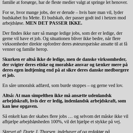
familie at forsørge, har de fleste medier valgt at springe let henover.
For se, hvor mange jobs, der er derude – hvis bare man vil, lyder
budskabet fra Mette. Et budskab, der passer godt ind i hetzen mod
arbejdsløse.
MEN DET PASSER IKKE.
Der findes ikke nær så mange ledige jobs, som der er ledige, der
gerne vil have et job. Og situationen bliver ikke bedre, når flere
virksomheder direkte opfordrer deres østeuropæiske ansatte til at få
venner og familie herop.
Skurken er altså ikke de ledige, men de danske virksomheder,
der svigter deres etiske og moralske ansvar og tænker mere på
deres egen indtjening end på at sikre deres danske medborgere
et job.
En såre umoralsk adfærd, som burde stoppes – og gerne ved lov.
Altså: At man simpelthen ikke må ansætte udenlandsk
arbejdskraft, hvis der er ledig, indenlandsk arbejdskraft, som
kan løse opgaven.
Så enkelt kan der skabes flere jobs … og selvom det måske ikke vil
afhjælpe arbejdsløsheden 100%, vil det hjælpe et stykke på vej.
Skrevet af: Dorte J. Thorsen, indehaver af og redaktør på