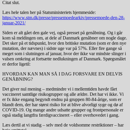
Citat slut.
Læs hele talen her på Statsministeriets hjemmeside:
https://www.stm.dk/presse/pressemoedearkiv/pressemoede-den-28-
januar-2021/
Siden er alt gået den gale vej, også presset på genåbning. Og i går
kom så meldingen om, at dele af Danmark genåbner om nogle dage.
Det sker på et tidspunkt, hvor den britiske mutation (som er den nye
mutation, der nævnes) i sidste uge var på 57%. Eller fire gange så
meget som i slutningen af januar, hvor der ikke var mindste slinger i
valsen omkring at fortsætte nedlukningen af Danmark. Spørgsmålet
er derfor ligetil:
HVORDAN KAN MAN SÅ I DAG FORSVARE EN DELVIS
GENÅBNING?
Det giver nul mening – medmindre vi i mellemtiden havde fået
vaccineret samtlige risikogrupper og alle ældre. Det har vi ikke. Vi
er fx ikke engang begyndt endnu på gruppen 80-84-årige, som er
blandt dem, der har størst risiko for at blive alvorligt syge og dø af
COVID-19. Og mange andre udsatte grupper og frontpersonale er
også stadig langtfra færdigvaccineret – eller overhovedet i gang.
Læs dertil at vi stadig – selv med de voldsomme restriktioner – har