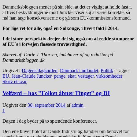
Danmarksbloggen mener på sin side, at det er vigtigt at holde fast i,
at hvis beskyldningerne mod Juncker viser sig at være korrekte, så
må han tage konsekvenserne og gå som EU-kommissionsformand.
For lige ret for alle, også en Solkonge, i hvert fald i 2014.
I det store perspektiv drejer det sig også om at redde stumperne
af EU´s i forvejen flossede troværdighed.
Skrevet af: Dorte J. Thorsen, indehaver af og redaktør på
Danmarksbloggen.dk
Udgivet i
Dagens dagsorden
,
Danmark i udlandet
,
Politik
|
Tagget
EU
,
Jean-Claude Juncker
,
penge
,
skat
,
vestager
,
virksomheder
|
Skriv et svar
Velfærd – hos ”Folket åbner Tinget” og DI
Udgivet den
30. september 2014
af
admin
1
Dagen i dag byder på to spændende konferencer.
Den ene bliver holdt af Dansk Industri og handler om behovet for
specialiseret og veluddannet arbejdskraft. Noget som Dansk