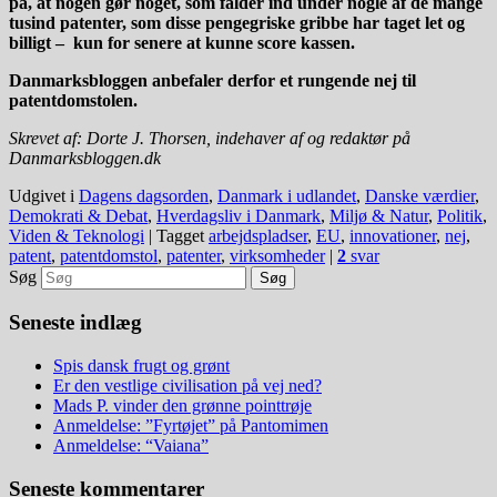
på, at nogen gør noget, som falder ind under nogle af de mange
tusind patenter, som disse pengegriske gribbe har taget let og
billigt – kun for senere at kunne score kassen.
Danmarksbloggen anbefaler derfor et rungende nej til
patentdomstolen.
Skrevet af: Dorte J. Thorsen, indehaver af og redaktør på
Danmarksbloggen.dk
Udgivet i
Dagens dagsorden
,
Danmark i udlandet
,
Danske værdier
,
Demokrati & Debat
,
Hverdagsliv i Danmark
,
Miljø & Natur
,
Politik
,
Viden & Teknologi
|
Tagget
arbejdspladser
,
EU
,
innovationer
,
nej
,
patent
,
patentdomstol
,
patenter
,
virksomheder
|
2
svar
Søg
Seneste indlæg
Spis dansk frugt og grønt
Er den vestlige civilisation på vej ned?
Mads P. vinder den grønne pointtrøje
Anmeldelse: ”Fyrtøjet” på Pantomimen
Anmeldelse: “Vaiana”
Seneste kommentarer