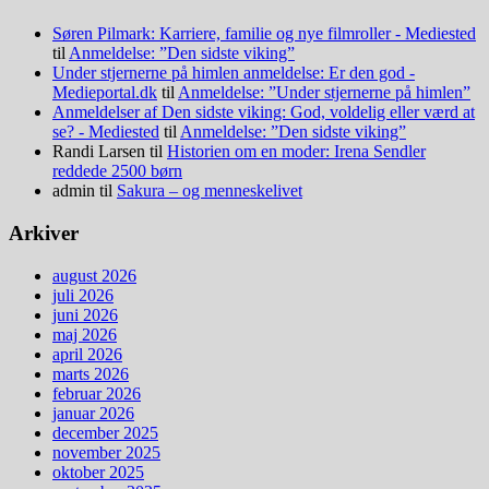
Søren Pilmark: Karriere, familie og nye filmroller - Mediested
til
Anmeldelse: ”Den sidste viking”
Under stjernerne på himlen anmeldelse: Er den god -
Medieportal.dk
til
Anmeldelse: ”Under stjernerne på himlen”
Anmeldelser af Den sidste viking: God, voldelig eller værd at
se? - Mediested
til
Anmeldelse: ”Den sidste viking”
Randi Larsen
til
Historien om en moder: Irena Sendler
reddede 2500 børn
admin
til
Sakura – og menneskelivet
Arkiver
august 2026
juli 2026
juni 2026
maj 2026
april 2026
marts 2026
februar 2026
januar 2026
december 2025
november 2025
oktober 2025