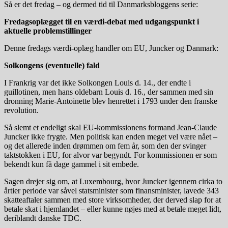
Så er det fredag – og dermed tid til Danmarksbloggens serie:
Fredagsoplægget til en værdi-debat med udgangspunkt i
aktuelle problemstillinger
Denne fredags værdi-oplæg handler om EU, Juncker og Danmark:
Solkongens (eventuelle) fald
I Frankrig var det ikke Solkongen Louis d. 14., der endte i
guillotinen, men hans oldebarn Louis d. 16., der sammen med sin
dronning Marie-Antoinette blev henrettet i 1793 under den franske
revolution.
Så slemt et endeligt skal EU-kommissionens formand Jean-Claude
Juncker ikke frygte. Men politisk kan enden meget vel være nået –
og det allerede inden drømmen om fem år, som den der svinger
taktstokken i EU, for alvor var begyndt. For kommissionen er som
bekendt kun få dage gammel i sit embede.
Sagen drejer sig om, at Luxembourg, hvor Juncker igennem cirka to
årtier periode var såvel statsminister som finansminister, lavede 343
skatteaftaler sammen med store virksomheder, der derved slap for at
betale skat i hjemlandet – eller kunne nøjes med at betale meget lidt,
deriblandt danske TDC.