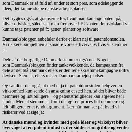
som Danmark er så fuld af, under et stort pres, som ødelægger de
ideer, der kunne skabe danske arbejdspladser.
Det frygtes også, at grænserne for, hvad man kan tage patent på,
bliver udvisket, således at man fremover i EU-patentdomstol-land vil
kunne tage patenter på fx gener, planter og software.
Danmarksbloggen anbefaler derfor et klart nej til patentdomstolen.
Vi risikerer simpelthen at smadre vores erhvervsliv, hvis vi stemmer
ja.
Dele af det borgerlige Danmark stemmer også nej. Noget,
som Danmarksbloggen finder tankevækkende, da kampagnen fra
dele af det blå Danmark ellers er den rene skræmmekampagne udfra
devisen: Stem ja, ellers mister Danmark arbejdspladser.
Og sandt er det også, at med et ja til patentdomstolen behøver en
virksomhed kun sende én ansøgning et sted hen, så det bliver både
nemmere og lidt billigere – og patentstridigheder kan afgøres her i
landet. Men at stemme ja, fordi det gør en proces lidt nemmere og
lidt billigere, er et tyndt argument. Især når man ser på, hvad vi
risikerer ved at sige ja:
At danske mænd og kvinder med gode ideer og virkelyst bliver
overvåget af en patent-industri, der sidder som gribbe og venter