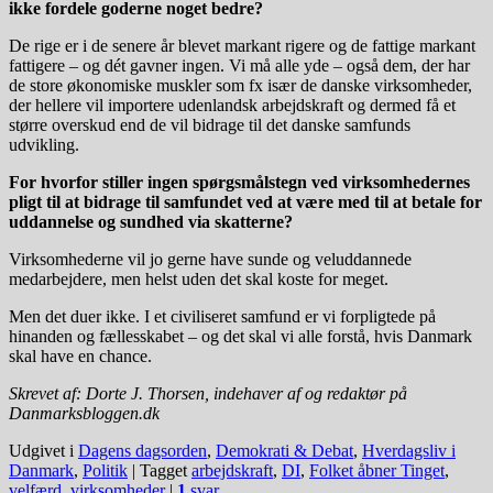
ikke fordele goderne noget bedre?
De rige er i de senere år blevet markant rigere og de fattige markant
fattigere – og dét gavner ingen. Vi må alle yde – også dem, der har
de store økonomiske muskler som fx især de danske virksomheder,
der hellere vil importere udenlandsk arbejdskraft og dermed få et
større overskud end de vil bidrage til det danske samfunds
udvikling.
For hvorfor stiller ingen spørgsmålstegn ved virksomhedernes
pligt til at bidrage til samfundet ved at være med til at betale for
uddannelse og sundhed via skatterne?
Virksomhederne vil jo gerne have sunde og veluddannede
medarbejdere, men helst uden det skal koste for meget.
Men det duer ikke. I et civiliseret samfund er vi forpligtede på
hinanden og fællesskabet – og det skal vi alle forstå, hvis Danmark
skal have en chance.
Skrevet af: Dorte J. Thorsen, indehaver af og redaktør på
Danmarksbloggen.dk
Udgivet i
Dagens dagsorden
,
Demokrati & Debat
,
Hverdagsliv i
Danmark
,
Politik
|
Tagget
arbejdskraft
,
DI
,
Folket åbner Tinget
,
velfærd
,
virksomheder
|
1
svar