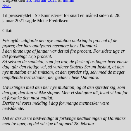
Udgivet den
23. februar 2021
af
admin
Svar
Til pressemødet i Statsministeriet for snart en måned siden d. 28.
januar 2021 sagde Mette Fredriksen:
Citat:
Før nytår udgjorde den nye mutation omkring to procent af de
prøver, der blev analyseret nærmere her i Danmark.
I den første uge af januar var det tal fire procent. For sidste uge er
det foreløbigt 13,5 procent.
Så selvom de smittetal, som jeg tror, de fleste af os følger hver eneste
dag, går den rigtige vej, så vurderer Statens Serum Institut, at den
nye mutation er så smitsom, at den spreder sig, selv med de meget
omfattende restriktioner, der gælder i hele Danmark.
Udviklingen med den her nye mutation, og at den spreder sig, som
den gør, den kan vi ikke stoppe. Men vi skal gøre alt, hvad vi kan for
at forsinke den mest muligt.
Derfor vil vores melding i dag for mange mennesker være
nedslående.
Det er desværre nødvendigt at forlænge nedlukningen af Danmark
med tre uger, og det vil sige til og med 28. februar
.