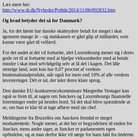
Læs mere her:
http://www.dr.dk/Nyheder/Politik/2014/11/06/092832.htm
Og hvad betyder det så for Danmark?
Ja, for det første har danske skatteydere betalt for meget i skat
igennem mange år – og statskassen er gået glip af milliarder, som
kunne være gået til velfærd.
For det andet at det vil fortsætte, idet Luxembourg mener sig i deres
gode ret til at fortsætte med at hjælpe virksomheder med at betale
mindre i skat mod selvfølgelig selv at få del i kagen. Det lille
stenrige land, som kun har 0,07 procent af verdens
bruttonationalprodukt, står også for mere end 10% af alle verdens
investeringer. Dét er tal, der taler deres klare sprog.
Den danske EU-konkurrencekommissær Margrethe Vestager kan
også se frem til, at sagen om Junckers og Luxembourgs finansielle
forretninger ender på hendes bord. Så det skal blive spændende at
se, om hun er klar til at tage affære mod sin chef.
Meldingerne fra Bruxelles om Junckers fremtid er meget
modsatrettede. Nogle mener, at det her er begyndelsen til enden for
Juncker, mens andre siger, at Juncker er parlamentets egen
opfindelse, og at man derfor ikke vil sørge for hans fald fra tinderne.