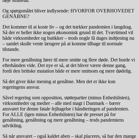
høje smittetal.
Og spørgsmålet bliver indlysende: HVORFOR OVERHOVEDET
GENÅBNE?
Det kommer til at koste liv – og det trækker pandemien i langdrag.
Så der er heller ikke nogen økonomisk grund til det. Tværtimod vil
både virksomheder og butikker – trods nogle få dages indtjening nu
– samlet skulle vente længere på at komme tilbage til normale
tilstande.
For mere genåbning fører til mere smitte og flere døde. Det burde vi
efterhånden vide. Det nye er så, at det bliver værre denne gang,
fordi den britiske mutation både er mere smitsom og mere dødelig.
Så det giver ikke mening at genåbne. Men det er ikke kun
regeringens ansvar.
Såvel regering som opposition, støttepartier (minus Enhedslisten),
virksomheder og medier – alle med magt i Danmark – bærer
ansvaret for denne fatale fejltagelse i håndteringen af pandemien.
For ALLE (igen minus Enhedslisten) har de presset på for
genåbning, genåbning og mere genåbning – trods pandemiens
udvikling.
Så når ansvaret – også kaldet aben – skal placeres, så har den mange