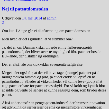
Nej til patentdomstolen
Udgivet den
14. maj 2014
af
admin
2
Om kun 1½ uge går vi til afstemning om patentdomstolen.
Men hvad er det i grunden, at vi stemmer om?
Ja, det er, om Danmark skal tiltræde en ny fælleseuropæisk
patentdomstol, der bliver øverste myndighed ifht. patenter hos de
EU-lande, der tilslutter sig ordningen.
Der er altså tale om klokkeklar suverænitetsafgivelse.
Meget taler også for, at der vil blive taget (mange) patenter på alt
muligt mellem himmel og jord, ja at der endda vil opstå en hel
patentindustri. Således at virksomheder vil kunne leve (godt) af at
tage patenter bare for patenternes skyld. For så koldt og kynisk blot
at sidde og vente på senere at kunne sagsøge dem, som bryder deres
patent.
Altså at der opstår en penge-patent-industrí, der bremser innovation
og udvikling og sætter især de små og mellemstore virksomheder,