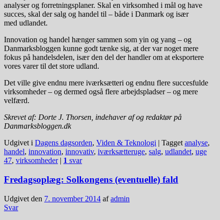
analyser og forretningsplaner. Skal en virksomhed i mål og have
succes, skal der salg og handel til – både i Danmark og især
med udlandet.
Innovation og handel hænger sammen som yin og yang – og
Danmarksbloggen kunne godt tænke sig, at der var noget mere
fokus på handelsdelen, især den del der handler om at eksportere
vores varer til det store udland.
Det ville give endnu mere iværksætteri og endnu flere succesfulde
virksomheder – og dermed også flere arbejdspladser – og mere
velfærd.
Skrevet af: Dorte J. Thorsen, indehaver af og redaktør på
Danmarksbloggen.dk
Udgivet i
Dagens dagsorden
,
Viden & Teknologi
|
Tagget
analyse
,
handel
,
innovation
,
innovativ
,
iværksætteruge
,
salg
,
udlandet
,
uge
47
,
virksomheder
|
1
svar
Fredagsoplæg: Solkongens (eventuelle) fald
Udgivet den
7. november 2014
af
admin
Svar