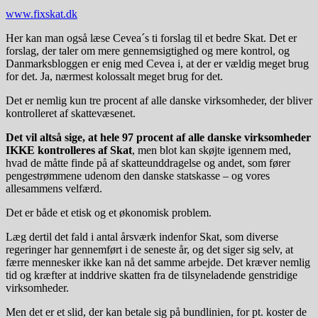
www.fixskat.dk
Her kan man også læse Cevea´s ti forslag til et bedre Skat. Det er
forslag, der taler om mere gennemsigtighed og mere kontrol, og
Danmarksbloggen er enig med Cevea i, at der er vældig meget brug
for det. Ja, nærmest kolossalt meget brug for det.
Det er nemlig kun tre procent af alle danske virksomheder, der bliver
kontrolleret af skattevæsenet.
Det vil altså sige, at hele 97 procent af alle danske virksomheder
IKKE kontrolleres af Skat
, men blot kan skøjte igennem med,
hvad de måtte finde på af skatteunddragelse og andet, som fører
pengestrømmene udenom den danske statskasse – og vores
allesammens velfærd.
Det er både et etisk og et økonomisk problem.
Læg dertil det fald i antal årsværk indenfor Skat, som diverse
regeringer har gennemført i de seneste år, og det siger sig selv, at
færre mennesker ikke kan nå det samme arbejde. Det kræver nemlig
tid og kræfter at inddrive skatten fra de tilsyneladende genstridige
virksomheder.
Men det er et slid, der kan betale sig på bundlinien, for pt. koster de