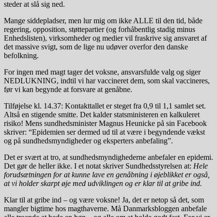
steder at slå sig ned.
Mange siddepladser, men lur mig om ikke ALLE til den tid, både
regering, opposition, støttepartier (og forhåbentlig stadig minus
Enhedslisten), virksomheder og medier vil fraskrive sig ansvaret af
det massive svigt, som de lige nu udøver overfor den danske
befolkning.
For ingen med magt tager det voksne, ansvarsfulde valg og siger
NEDLUKNING, indtil vi har vaccineret dem, som skal vaccineres,
før vi kan begynde at forsvare at genåbne.
Tilføjelse kl. 14.37: Kontakttallet er steget fra 0,9 til 1,1 samlet set.
Altså en stigende smitte. Det kalder statsministeren en kalkuleret
risiko! Mens sundhedsminister Magnus Heunicke på sin Facebook
skriver: “Epidemien ser dermed ud til at være i begyndende vækst
og på sundhedsmyndigheder og eksperters anbefaling”.
Det er svært at tro, at sundhedsmyndighederne anbefaler en epidemi.
Det gør de heller ikke. I et notat skriver Sundhedsstyrelsen at:
Hele
forudsætningen for at kunne lave en genåbning i øjeblikket er også,
at vi holder skarpt øje med udviklingen og er klar til at gribe ind.
Klar til at gribe ind – og være voksne! Ja, det er netop så det, som
mangler bigtime hos magthaverne. Må Danmarksbloggen anbefale