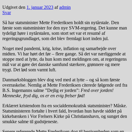
Udgivet den
1. januar 2023
af
admin
Svar
Så har statsminister Mette Frederiksen holdt sin nytårstale. Den
første som statsminister for den nye SVM-regering. Det kunne man
tydeligt høre i nytårstalen, som stort set var et resumé af
regeringsgrundlaget, som det blev fremlagt kort inden jul.
Noget med pandemi, krig, krise, inflation og samarbejde over
midten. Vi har hørt det før – flere gange. Så det var nærliggende at
stoppe med at lytte, da hun kom med meldingen om, at regeringens
mål var at gøre det danske samfund stærkere, grønnere og mere
trygt. Det lød som varmt luft.
Danmarksbloggen blev dog ved med at lytte – og så kom første
overraskelse. Nemlig at Mette Frederiksen citerede følgende ord fra
B.S. Ingemanns salme ”Dejlig er jorden”:
Fred over jorden!
Menneske, fryd dig,
os er en evig frelser fød!
Erklæret kristendom fra en socialdemokratisk statsminister? Måske.
Statsministeren fortalte i hvert fald, hvordan hun havde siddet på
kirkebænken i Vor Frelsers Kirke på Christianshavn, og sunget den
smukke salme til gudstjeneste.
Senere refererede Mette Frederiksen dog til begivenheden som en