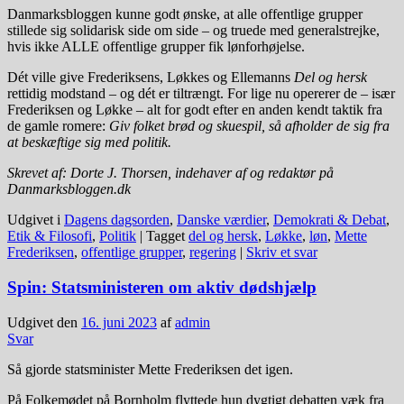
Danmarksbloggen kunne godt ønske, at alle offentlige grupper
stillede sig solidarisk side om side – og truede med generalstrejke,
hvis ikke ALLE offentlige grupper fik lønforhøjelse.
Dét ville give Frederiksens, Løkkes og Ellemanns
Del og hersk
rettidig modstand – og dét er tiltrængt. For lige nu opererer de – især
Frederiksen og Løkke – alt for godt efter en anden kendt taktik fra
de gamle romere:
Giv folket brød og skuespil, så afholder de sig fra
at beskæftige sig med politik.
Skrevet af: Dorte J. Thorsen, indehaver af og redaktør på
Danmarksbloggen.dk
Udgivet i
Dagens dagsorden
,
Danske værdier
,
Demokrati & Debat
,
Etik & Filosofi
,
Politik
|
Tagget
del og hersk
,
Løkke
,
løn
,
Mette
Frederiksen
,
offentlige grupper
,
regering
|
Skriv et svar
Spin: Statsministeren om aktiv dødshjælp
Udgivet den
16. juni 2023
af
admin
Svar
Så gjorde statsminister Mette Frederiksen det igen.
På Folkemødet på Bornholm flyttede hun dygtigt debatten væk fra