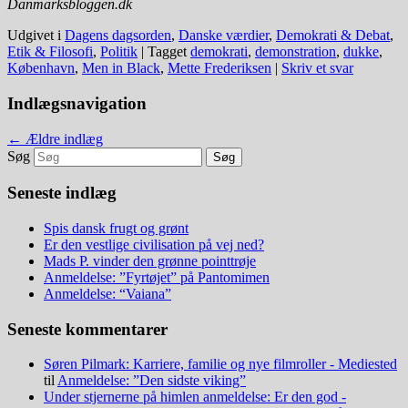
Danmarksbloggen.dk
Udgivet i
Dagens dagsorden
,
Danske værdier
,
Demokrati & Debat
,
Etik & Filosofi
,
Politik
|
Tagget
demokrati
,
demonstration
,
dukke
,
København
,
Men in Black
,
Mette Frederiksen
|
Skriv et svar
Indlægsnavigation
←
Ældre indlæg
Søg
Seneste indlæg
Spis dansk frugt og grønt
Er den vestlige civilisation på vej ned?
Mads P. vinder den grønne pointtrøje
Anmeldelse: ”Fyrtøjet” på Pantomimen
Anmeldelse: “Vaiana”
Seneste kommentarer
Søren Pilmark: Karriere, familie og nye filmroller - Mediested
til
Anmeldelse: ”Den sidste viking”
Under stjernerne på himlen anmeldelse: Er den god -