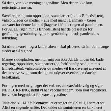
Så det giver ikke mening at genåbne. Men det er ikke kun
regeringens ansvar.
Såvel regering som opposition, støttepartier (minus Enhedslisten),
virksomheder og medier – alle med magt i Danmark – bærer
ansvaret for denne fatale fejltagelse i håndteringen af pandemien.
For ALLE (igen minus Enhedslisten) har de presset på for
genåbning, genåbning og mere genåbning – trods pandemiens
udvikling.
Så når ansvaret – også kaldet aben – skal placeres, så har den mange
steder at slå sig ned.
Mange siddepladser, men lur mig om ikke ALLE til den tid, både
regering, opposition, støttepartier (og forhåbentlig stadig minus
Enhedslisten), virksomheder og medier vil fraskrive sig ansvaret af
det massive svigt, som de lige nu udøver overfor den danske
befolkning.
For ingen med magt tager det voksne, ansvarsfulde valg og siger
NEDLUKNING, indtil vi har vaccineret dem, som skal vaccineres,
før vi kan begynde at forsvare at genåbne.
Tilføjelse kl. 14.37: Kontakttallet er steget fra 0,9 til 1,1 samlet set.
Altså en stigende smitte. Det kalder statsministeren en kalkuleret