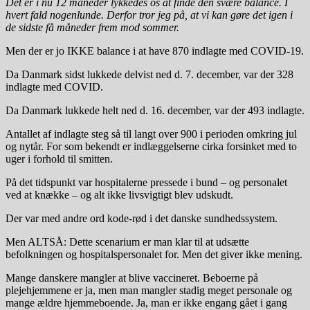
Det er i nu 12 måneder lykkedes os at finde den svære balance. I
hvert fald nogenlunde. Derfor tror jeg på, at vi kan gøre det igen i
de sidste få måneder frem mod sommer.
Men der er jo IKKE balance i at have 870 indlagte med COVID-19.
Da Danmark sidst lukkede delvist ned d. 7. december, var der 328
indlagte med COVID.
Da Danmark lukkede helt ned d. 16. december, var der 493 indlagte.
Antallet af indlagte steg så til langt over 900 i perioden omkring jul
og nytår. For som bekendt er indlæggelserne cirka forsinket med to
uger i forhold til smitten.
På det tidspunkt var hospitalerne pressede i bund – og personalet
ved at knække – og alt ikke livsvigtigt blev udskudt.
Der var med andre ord kode-rød i det danske sundhedssystem.
Men ALTSÅ: Dette scenarium er man klar til at udsætte
befolkningen og hospitalspersonalet for. Men det giver ikke mening.
Mange danskere mangler at blive vaccineret. Beboerne på
plejehjemmene er ja, men man mangler stadig meget personale og
mange ældre hjemmeboende. Ja, man er ikke engang gået i gang