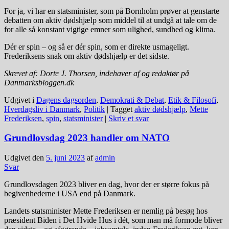
For ja, vi har en statsminister, som på Bornholm prøver at genstarte
debatten om aktiv dødshjælp som middel til at undgå at tale om de
for alle så konstant vigtige emner som ulighed, sundhed og klima.
Dér er spin – og så er dér spin, som er direkte usmageligt.
Frederiksens snak om aktiv dødshjælp er det sidste.
Skrevet af: Dorte J. Thorsen, indehaver af og redaktør på
Danmarksbloggen.dk
Udgivet i
Dagens dagsorden
,
Demokrati & Debat
,
Etik & Filosofi
,
Hverdagsliv i Danmark
,
Politik
|
Tagget
aktiv dødshjælp
,
Mette
Frederiksen
,
spin
,
statsminister
|
Skriv et svar
Grundlovsdag 2023 handler om NATO
Udgivet den
5. juni 2023
af
admin
Svar
Grundlovsdagen 2023 bliver en dag, hvor der er større fokus på
begivenhederne i USA end på Danmark.
Landets statsminister Mette Frederiksen er nemlig på besøg hos
præsident Biden i Det Hvide Hus i dét, som man må formode bliver