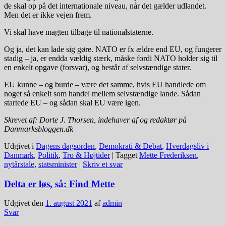
de skal op på det internationale niveau, når det gælder udlandet.
Men det er ikke vejen frem.
Vi skal have magten tilbage til nationalstaterne.
Og ja, det kan lade sig gøre. NATO er fx ældre end EU, og fungerer
stadig – ja, er endda vældig stærk, måske fordi NATO holder sig til
en enkelt opgave (forsvar), og består af selvstændige stater.
EU kunne – og burde – være det samme, hvis EU handlede om
noget så enkelt som handel mellem selvstændige lande. Sådan
startede EU – og sådan skal EU være igen.
Skrevet af: Dorte J. Thorsen, indehaver af og redaktør på
Danmarksbloggen.dk
Udgivet i
Dagens dagsorden
,
Demokrati & Debat
,
Hverdagsliv i
Danmark
,
Politik
,
Tro & Højtider
|
Tagget
Mette Frederiksen
,
nytårstale
,
statsminister
|
Skriv et svar
Delta er løs, så: Find Mette
Udgivet den
1. august 2021
af
admin
Svar