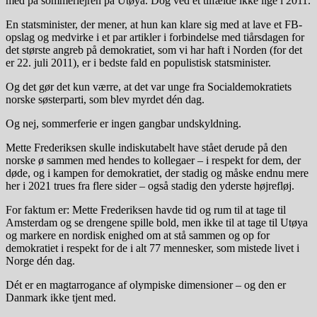
med på sommerlejren på Utøya. Dog ved et tilfælde ikke lige i 2011.
En statsminister, der mener, at hun kan klare sig med at lave et FB-
opslag og medvirke i et par artikler i forbindelse med tiårsdagen for
det største angreb på demokratiet, som vi har haft i Norden (for det
er 22. juli 2011), er i bedste fald en populistisk statsminister.
Og det gør det kun værre, at det var unge fra Socialdemokratiets
norske søsterparti, som blev myrdet dén dag.
Og nej, sommerferie er ingen gangbar undskyldning.
Mette Frederiksen skulle indiskutabelt have stået derude på den
norske ø sammen med hendes to kollegaer – i respekt for dem, der
døde, og i kampen for demokratiet, der stadig og måske endnu mere
her i 2021 trues fra flere sider – også stadig den yderste højrefløj.
For faktum er: Mette Frederiksen havde tid og rum til at tage til
Amsterdam og se drengene spille bold, men ikke til at tage til Utøya
og markere en nordisk enighed om at stå sammen og op for
demokratiet i respekt for de i alt 77 mennesker, som mistede livet i
Norge dén dag.
Dét er en magtarrogance af olympiske dimensioner – og den er
Danmark ikke tjent med.