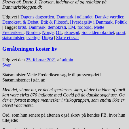
Skrevet af: Dorte J. Thorsen, indehaver af og redaktør på
Danmarksbloggen.dk
Udgivet i
Dagens dagsorden
,
Danmark i udlandet
,
Danske værdier
,
Demokrati & Debat
,
Etik & Filosofi
,
Hverdagsliv i Danmark
,
Politik
|
Tagget
brød
,
Danmark
,
demokrati
,
EM
,
fodbold
,
Mette
Frederiksen
,
Norden
,
Norge
,
OL
,
skuespil
,
Socialdemokratiet
,
sport
,
statsminister
,
sverige
,
Utøya
|
Skriv et svar
Genåbningen koster liv
Udgivet den
25. februar 2021
af
admin
Svar
Statsminister Mette Frederiksen sagde til pressemødet i
Statsministeriet i går, at:
Med det, vi gør nu, er det eksperternes skøn, at der i midten af april
kan være cirka 870 indlagte med
C
ovid på de danske sygehuse. Og
der er fortsat mange mennesker i risikogruppen, som endnu ikke er
blevet vaccineret.
Ord, som hun senere på aftenen også skrev på hendes FB, hvor hun
tilføjede: