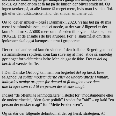
fokus, og handler om at få fat på de lunser, der bliver smidt ud. Og
ingen tænker på, at alle kunne få meget mere, hvis man i samlet flok
gik efter den diktatoriske hånd, der smider smulerne ud.
Og jo, det er smuler – også i Danmark i 2023. Vi har tæt på 40 mia
mere i samfundskassen, end vi troede, at der var. Alligevel er der
kun råd til max. 2.5000 mere om måneden til nogle – ikke alle, men
NOGLE af de ansatte i de fire grupper. For ja, slagsmålet om flere
lønkroner skal også kæmpes internt i grupperne.
Der er med andre ord kun én vinder af dén ballade: Regeringen med
statsministeren i spidsen, som kan stive sig af med, at de så sandelig
gør noget for velfærdens helte.Men de gør de ikke. Det er
del og
hersk
af værste skuffe.
I Den Danske Ordbog kan man om begrebet
del og hersk
læse
følgende:
At splitte modstanderne eller de underordnede i mindre,
indbyrdes uenige grupper for derved at få magten over dem
alle bruges som råd til en person der ønsker magt.
Indsæt ”de offentlige lønmodtagere” i stedet for ”modstanderne eller
de underordnede”, ”den førte politik” i stedet for ”råd” – og kald ”en
person der ønsker magt” for ”Mette Frederiksen”.
Og så står der følgende definition af del-og-hersk-strategien:
At