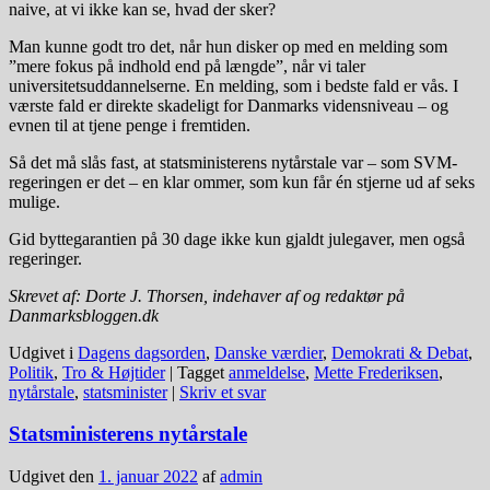
naive, at vi ikke kan se, hvad der sker?
Man kunne godt tro det, når hun disker op med en melding som
”mere fokus på indhold end på længde”, når vi taler
universitetsuddannelserne. En melding, som i bedste fald er vås. I
værste fald er direkte skadeligt for Danmarks vidensniveau – og
evnen til at tjene penge i fremtiden.
Så det må slås fast, at statsministerens nytårstale var – som SVM-
regeringen er det – en klar ommer, som kun får én stjerne ud af seks
mulige.
Gid byttegarantien på 30 dage ikke kun gjaldt julegaver, men også
regeringer.
Skrevet af: Dorte J. Thorsen, indehaver af og redaktør på
Danmarksbloggen.dk
Udgivet i
Dagens dagsorden
,
Danske værdier
,
Demokrati & Debat
,
Politik
,
Tro & Højtider
|
Tagget
anmeldelse
,
Mette Frederiksen
,
nytårstale
,
statsminister
|
Skriv et svar
Statsministerens nytårstale
Udgivet den
1. januar 2022
af
admin