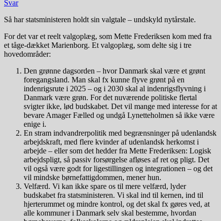
Svar
Så har statsministeren holdt sin valgtale – undskyld nytårstale.
For det var et reelt valgoplæg, som Mette Frederiksen kom med fra
et tåge-dækket Marienborg. Et valgoplæg, som delte sig i tre
hovedområder:
Den grønne dagsorden – hvor Danmark skal være et grønt
foregangsland. Man skal fx kunne flyve grønt på en
indenrigsrute i 2025 – og i 2030 skal al indenrigsflyvning i
Danmark være grøn. For det nuværende politiske flertal
svigter ikke, lød budskabet. Det vil mange med interesse for at
bevare Amager Fælled og undgå Lynetteholmen så ikke være
enige i.
En stram indvandrerpolitik med begrænsninger på udenlandsk
arbejdskraft, med flere kvinder af udenlandsk herkomst i
arbejde – eller som det hedder fra Mette Frederiksen: Logisk
arbejdspligt, så passiv forsørgelse afløses af ret og pligt. Det
vil også være godt for ligestillingen og integrationen – og det
vil mindske børnefattigdommen, mener hun.
Velfærd. Vi kan ikke spare os til mere velfærd, lyder
budskabet fra statsministeren. Vi skal ind til kernen, ind til
hjerterummet og mindre kontrol, og det skal fx gøres ved, at
alle kommuner i Danmark selv skal bestemme, hvordan