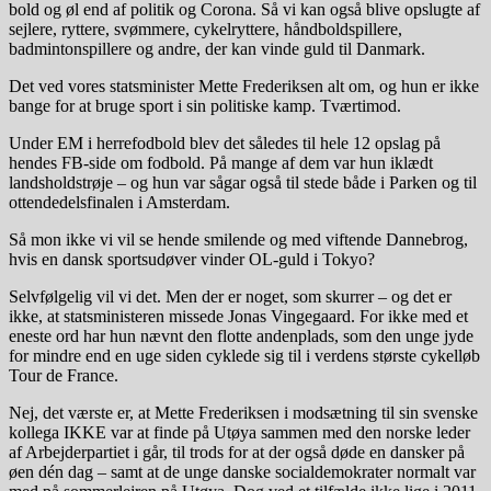
bold og øl end af politik og Corona. Så vi kan også blive opslugte af
sejlere, ryttere, svømmere, cykelryttere, håndboldspillere,
badmintonspillere og andre, der kan vinde guld til Danmark.
Det ved vores statsminister Mette Frederiksen alt om, og hun er ikke
bange for at bruge sport i sin politiske kamp. Tværtimod.
Under EM i herrefodbold blev det således til hele 12 opslag på
hendes FB-side om fodbold. På mange af dem var hun iklædt
landsholdstrøje – og hun var sågar også til stede både i Parken og til
ottendedelsfinalen i Amsterdam.
Så mon ikke vi vil se hende smilende og med viftende Dannebrog,
hvis en dansk sportsudøver vinder OL-guld i Tokyo?
Selvfølgelig vil vi det. Men der er noget, som skurrer – og det er
ikke, at statsministeren missede Jonas Vingegaard. For ikke med et
eneste ord har hun nævnt den flotte andenplads, som den unge jyde
for mindre end en uge siden cyklede sig til i verdens største cykelløb
Tour de France.
Nej, det værste er, at Mette Frederiksen i modsætning til sin svenske
kollega IKKE var at finde på Utøya sammen med den norske leder
af Arbejderpartiet i går, til trods for at der også døde en dansker på
øen dén dag – samt at de unge danske socialdemokrater normalt var