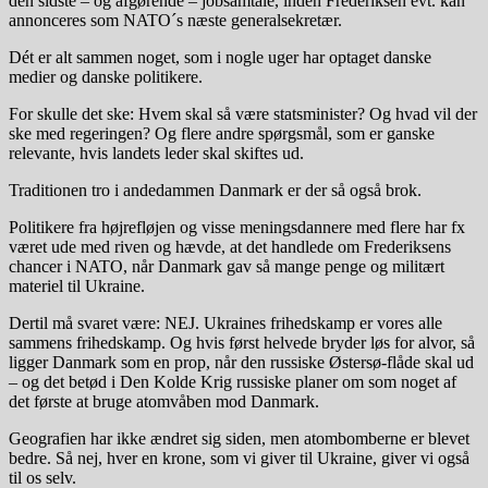
den sidste – og afgørende – jobsamtale, inden Frederiksen evt. kan
annonceres som NATO´s næste generalsekretær.
Dét er alt sammen noget, som i nogle uger har optaget danske
medier og danske politikere.
For skulle det ske: Hvem skal så være statsminister? Og hvad vil der
ske med regeringen? Og flere andre spørgsmål, som er ganske
relevante, hvis landets leder skal skiftes ud.
Traditionen tro i andedammen Danmark er der så også brok.
Politikere fra højrefløjen og visse meningsdannere med flere har fx
været ude med riven og hævde, at det handlede om Frederiksens
chancer i NATO, når Danmark gav så mange penge og militært
materiel til Ukraine.
Dertil må svaret være: NEJ. Ukraines frihedskamp er vores alle
sammens frihedskamp. Og hvis først helvede bryder løs for alvor, så
ligger Danmark som en prop, når den russiske Østersø-flåde skal ud
– og det betød i Den Kolde Krig russiske planer om som noget af
det første at bruge atomvåben mod Danmark.
Geografien har ikke ændret sig siden, men atombomberne er blevet
bedre. Så nej, hver en krone, som vi giver til Ukraine, giver vi også
til os selv.