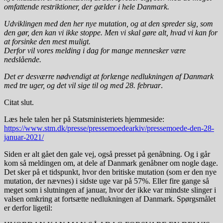
omfattende restriktioner, der gælder i hele Danmark.
Udviklingen med den her nye mutation, og at den spreder sig, som
den gør, den kan vi ikke stoppe. Men vi skal gøre alt, hvad vi kan for
at forsinke den mest muligt.
Derfor vil vores melding i dag for mange mennesker være
nedslående.
Det er desværre nødvendigt at forlænge nedlukningen af Danmark
med tre uger, og det vil sige til og med 28. februar
.
Citat slut.
Læs hele talen her på Statsministeriets hjemmeside:
https://www.stm.dk/presse/pressemoedearkiv/pressemoede-den-28-
januar-2021/
Siden er alt gået den gale vej, også presset på genåbning. Og i går
kom så meldingen om, at dele af Danmark genåbner om nogle dage.
Det sker på et tidspunkt, hvor den britiske mutation (som er den nye
mutation, der nævnes) i sidste uge var på 57%. Eller fire gange så
meget som i slutningen af januar, hvor der ikke var mindste slinger i
valsen omkring at fortsætte nedlukningen af Danmark. Spørgsmålet
er derfor ligetil: