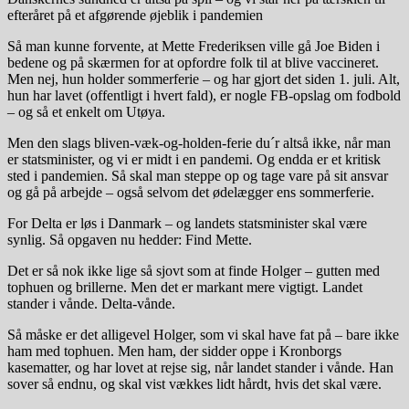
efteråret på et afgørende øjeblik i pandemien
Så man kunne forvente, at Mette Frederiksen ville gå Joe Biden i
bedene og på skærmen for at opfordre folk til at blive vaccineret.
Men nej, hun holder sommerferie – og har gjort det siden 1. juli. Alt,
hun har lavet (offentligt i hvert fald), er nogle FB-opslag om fodbold
– og så et enkelt om Utøya.
Men den slags bliven-væk-og-holden-ferie du´r altså ikke, når man
er statsminister, og vi er midt i en pandemi. Og endda er et kritisk
sted i pandemien. Så skal man steppe op og tage vare på sit ansvar
og gå på arbejde – også selvom det ødelægger ens sommerferie.
For Delta er løs i Danmark – og landets statsminister skal være
synlig. Så opgaven nu hedder: Find Mette.
Det er så nok ikke lige så sjovt som at finde Holger – gutten med
tophuen og brillerne. Men det er markant mere vigtigt. Landet
stander i vånde. Delta-vånde.
Så måske er det alligevel Holger, som vi skal have fat på – bare ikke
ham med tophuen. Men ham, der sidder oppe i Kronborgs
kasematter, og har lovet at rejse sig, når landet stander i vånde. Han
sover så endnu, og skal vist vækkes lidt hårdt, hvis det skal være.