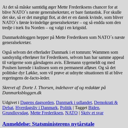
At det så måske samtidig øger Mette Frederiksens chancer for at
blive NATO´s næste generalsekretær, er bare fantastisk. For skulle
det ske, så er det mægtigt flot, at det er en dansk kvinde, som bliver
NATO´s første kvindelige generalsekretær – og så endda som den
tredje i træk fra Norden – og valgt i en krigstid.
Danmarksbloggen hepper på Mette Frederiksen som NATO´s næste
generalsekretær.
Også selvom det efterlader Danmark i et tomrum: Wammen som
sandsynlig efterløser for Frederiksen, selvom han har samme appeal
til vælgerne som gårsdagens avis. Ellemann sygemeldt og med
Poulsen lurende i kulissen som en permanent afløser. Og så det
politiske dyr Løkke, som vil prøve at udnytte situationen til at blive
regeringens de-facto-leder.
Skrevet af: Dorte J. Thorsen, indehaver af og redaktør på
Danmarksbloggen.dk
Udgivet i
Dagens dagsorden
,
Danmark i udlandet
,
Demokrati &
Debat
,
Hverdagsliv i Danmark
,
Politik
|
Tagget
Biden
,
Grundlovsdag
,
Mette Frederiksen
,
NATO
|
Skriv et svar
Anmeldelse: Statsministerens nytårstale