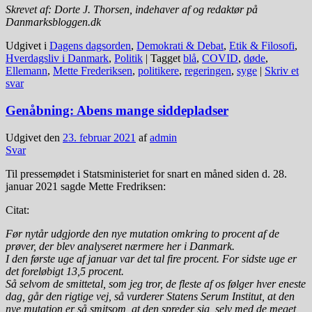
Skrevet af: Dorte J. Thorsen, indehaver af og redaktør på
Danmarksbloggen.dk
Udgivet i
Dagens dagsorden
,
Demokrati & Debat
,
Etik & Filosofi
,
Hverdagsliv i Danmark
,
Politik
|
Tagget
blå
,
COVID
,
døde
,
Ellemann
,
Mette Frederiksen
,
politikere
,
regeringen
,
syge
|
Skriv et
svar
Genåbning: Abens mange siddepladser
Udgivet den
23. februar 2021
af
admin
Svar
Til pressemødet i Statsministeriet for snart en måned siden d. 28.
januar 2021 sagde Mette Fredriksen:
Citat:
Før nytår udgjorde den nye mutation omkring to procent af de
prøver, der blev analyseret nærmere her i Danmark.
I den første uge af januar var det tal fire procent. For sidste uge er
det foreløbigt 13,5 procent.
Så selvom de smittetal, som jeg tror, de fleste af os følger hver eneste
dag, går den rigtige vej, så vurderer Statens Serum Institut, at den
nye mutation er så smitsom, at den spreder sig, selv med de meget