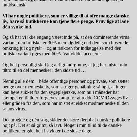
nutidsdansk.
Vi har nogle politikere, som er villige til at ofre mange danske
liv, bare så butikkerne kan tjene flere penge. Prøv lige at lade
dén synke ind.
Og så har vi ikke engang været inde på, at den dominerende virus-
variant, den britiske, er 30% mere dødelig end den, som huserede
omkring jul og nytår – og at risikoen for indlæggelse med den
britiske variant øges med 60%. Vanviddet accelerer.
Og helt personligt skal jeg ærligt indrømme, at jeg har mistet min
tiltro til en del mennesker i den sidste tid …
Nemlig alle dem – både offentlige personer og private, som sætter
penge over menneskeliv, som skriger genåbning så højt, at ingen
kan høre sukket fra den sygeplejerske, som nu i måneder har
kæmpet en til tider forgæves kamp for at redde COVID-syges liv …
eller gråden fra den, som har mistet et elsket medmenneske til den
satans virus.
Dét arbejde og dén sorg skider det store flertal af danske politikere
højt på. Det er så grimt, så lavt. Noget i min tillid til de danske
politikere er gået helt i stykker i de sidste dage.