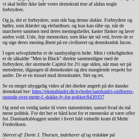
vi skal heller ikke lade vores demokrati true af sådan nogle
forbrydere.
Og ja, det er forbrydere, som står bag denne dukke. Forbrydere og
bøller, som iklæder sig elefanthuer, og kun kan råbe op, når de
marcherer sammen med deres meningsfæller, kaster flasker og laver
anden vold. Usle, feje mennesker, som ikke tør stå ved, hvem de er
og sige deres mening åbent på en civiliseret og demokratisk facon.
I egen selvopfattelse er de sandsynligvis helte. Men i virkeligheden
er de såkaldte ”Men in Black” direkte sammenligne med de
forbrydere, der stormede Capitol for 2½ uge siden, når man ser på
metoderne, tilgangen til demokratiet og den manglende respekt for
andre. De er en trussel mod demokratiet. Slet og ret.
Se en meget uhyggelig video af det direkte angreb på det danske
demokrati her:
https://ekstrabladet.dk/nyheder/samfund/s-ordfoerer-
rasende-over-mette-f.-dukke-fy-for-pokker/8439357
Og send en venlig tanke til vores statsminister, uanset hvad du må
mene politisk. For det her er hård kost for et menneske at være offer
for. Danmarksbloggen sender i hvert fald virtuelle kram til Mette
Frederiksen.
Skrevet af: Dorte J. Thorsen, indehaver af og redaktør på