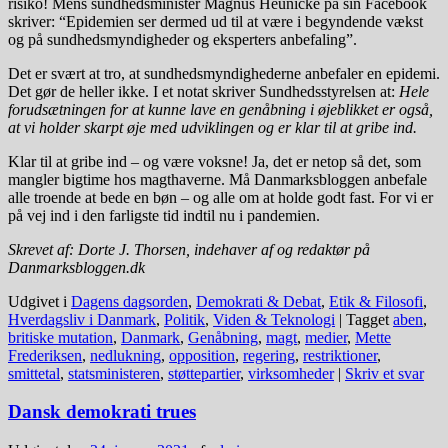
risiko! Mens sundhedsminister Magnus Heunicke på sin Facebook
skriver: “Epidemien ser dermed ud til at være i begyndende vækst
og på sundhedsmyndigheder og eksperters anbefaling”.
Det er svært at tro, at sundhedsmyndighederne anbefaler en epidemi.
Det gør de heller ikke. I et notat skriver Sundhedsstyrelsen at:
Hele
forudsætningen for at kunne lave en genåbning i øjeblikket er også,
at vi holder skarpt øje med udviklingen og er klar til at gribe ind.
Klar til at gribe ind – og være voksne! Ja, det er netop så det, som
mangler bigtime hos magthaverne. Må Danmarksbloggen anbefale
alle troende at bede en bøn – og alle om at holde godt fast. For vi er
på vej ind i den farligste tid indtil nu i pandemien.
Skrevet af: Dorte J. Thorsen, indehaver af og redaktør på
Danmarksbloggen.dk
Udgivet i
Dagens dagsorden
,
Demokrati & Debat
,
Etik & Filosofi
,
Hverdagsliv i Danmark
,
Politik
,
Viden & Teknologi
|
Tagget
aben
,
britiske mutation
,
Danmark
,
Genåbning
,
magt
,
medier
,
Mette
Frederiksen
,
nedlukning
,
opposition
,
regering
,
restriktioner
,
smittetal
,
statsministeren
,
støttepartier
,
virksomheder
|
Skriv et svar
Dansk demokrati trues