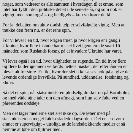
noget, som vedrører os alle sammen i hverdagen til et emne, som
intet har fyldt i den politiske debat i de seneste år, og som nok er
vigtigt, men som også – og heldigvis – kun vedrører de få.
For ja, debatten om aktiv dødshjælp er selvfølgelig vigtig. Men at
trække den frem nu, er det rene spin.
For vi lever i en tid, hvor krigen truer, ja hvor krigen er i gang i
Ukraine, hvor flere tusinde har mistet livet igennem de snart 16
måneder, som Ruslands forsøg på at invadere Ukraine har varet.
Vi lever også i en tid, hvor uligheden er stigende. En tid hvor flere
og flere falder igennem velfærds-nettets masker, der efterhånden er
blevet alt for store. En tid, hvor der slet ikke satses nok på at give de
levende ordentlige livsvilkår. På sundhed, uddannelse, forskning og
klima.
Så det er spin, når statsministeren pludselig dukker op på Bornholm,
og med våde øjne taler om den afmagt, som hun selv følte ved en
pårørendes dødsleje.
Men det tager medierne slet-slet ikke op. De løber med på
statsministerens meget følelsesladede dagsorden. Det er – selvom
emnet er supervigtigt – utroligt, at de landsdækkende medier er så
nemme at løbe om hjørner med.