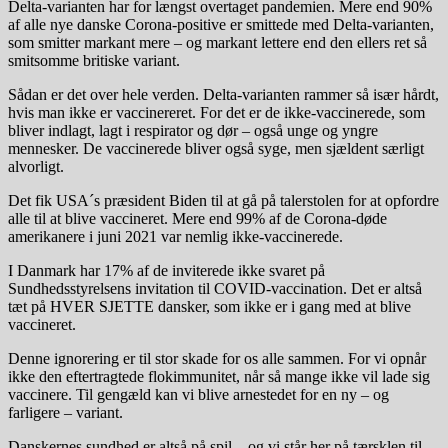
Delta-varianten har for længst overtaget pandemien. Mere end 90%
af alle nye danske Corona-positive er smittede med Delta-varianten,
som smitter markant mere – og markant lettere end den ellers ret så
smitsomme britiske variant.
Sådan er det over hele verden. Delta-varianten rammer så især hårdt,
hvis man ikke er vaccinereret. For det er de ikke-vaccinerede, som
bliver indlagt, lagt i respirator og dør – også unge og yngre
mennesker. De vaccinerede bliver også syge, men sjældent særligt
alvorligt.
Det fik USA´s præsident Biden til at gå på talerstolen for at opfordre
alle til at blive vaccineret. Mere end 99% af de Corona-døde
amerikanere i juni 2021 var nemlig ikke-vaccinerede.
I Danmark har 17% af de inviterede ikke svaret på
Sundhedsstyrelsens invitation til COVID-vaccination. Det er altså
tæt på HVER SJETTE dansker, som ikke er i gang med at blive
vaccineret.
Denne ignorering er til stor skade for os alle sammen. For vi opnår
ikke den eftertragtede flokimmunitet, når så mange ikke vil lade sig
vaccinere. Til gengæld kan vi blive arnestedet for en ny – og
farligere – variant.
Danskernes sundhed er altså på spil – og vi står her på tærsklen til