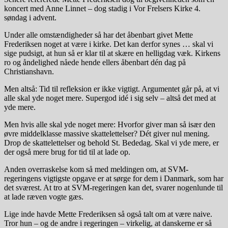
koncert med Anne Linnet – dog stadig i Vor Frelsers Kirke 4.
søndag i advent.
Under alle omstændigheder så har det åbenbart givet Mette
Frederiksen noget at være i kirke. Det kan derfor synes … skal vi
sige pudsigt, at hun så er klar til at skære en helligdag væk. Kirkens
ro og åndelighed nåede hende ellers åbenbart dén dag på
Christianshavn.
Men altså: Tid til refleksion er ikke vigtigt. Argumentet går på, at vi
alle skal yde noget mere. Supergod idé i sig selv – altså det med at
yde mere.
Men hvis alle skal yde noget mere: Hvorfor giver man så især den
øvre middelklasse massive skattelettelser? Dét giver nul mening.
Drop de skattelettelser og behold St. Bededag. Skal vi yde mere, er
der også mere brug for tid til at lade op.
Anden overraskelse kom så med meldingen om, at SVM-
regeringens vigtigste opgave er at sørge for dem i Danmark, som har
det sværest. At tro at SVM-regeringen kan det, svarer nogenlunde til
at lade ræven vogte gæs.
Lige inde havde Mette Frederiksen så også talt om at være naive.
Tror hun – og de andre i regeringen – virkelig, at danskerne er så