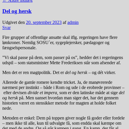
←
Ældre indlæg
Del og hersk
Udgivet den
20. september 2023
af
admin
Svar
Fire grupper af offentlige ansatte skal iflg. regeringen have flere
lønkroner. Nemlig SOSU´er, sygeplejersker, pædagoger og
fængselspersonale.
”Vi skal passe på dem, som passer på os”, hedder det i regeringens
udspil – som statsminister Mette Frederiksen står som afsender af.
Men det er ren magtpolitik. Det er
del og hersk
– og dét virker.
Allerede de gamle romere kendte tricket. Ja, de manøvrerede
nærmest per instinkt – både i Rom og ude i de erobrede provinser –
efter devisen
divide et impera,
som er den latinske måde at sige
del
og hersk
på. Men uanset hvordan man siger det, har det gennem
historien været en stensikker metode for magten at holde folket
nede.
Metoden er enkel: Dem på toppen giver nogle få goder eller fordele
– men ikke til alle, kun til udvalgte få, som endda skal kæmpe om
det med de andre. Og så går kampen i gang. En kamp, der får al