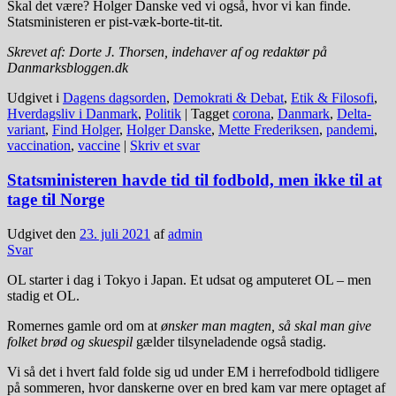
Skal det være? Holger Danske ved vi også, hvor vi kan finde.
Statsministeren er pist-væk-borte-tit-tit.
Skrevet af: Dorte J. Thorsen, indehaver af og redaktør på
Danmarksbloggen.dk
Udgivet i
Dagens dagsorden
,
Demokrati & Debat
,
Etik & Filosofi
,
Hverdagsliv i Danmark
,
Politik
|
Tagget
corona
,
Danmark
,
Delta-
variant
,
Find Holger
,
Holger Danske
,
Mette Frederiksen
,
pandemi
,
vaccination
,
vaccine
|
Skriv et svar
Statsministeren havde tid til fodbold, men ikke til at
tage til Norge
Udgivet den
23. juli 2021
af
admin
Svar
OL starter i dag i Tokyo i Japan. Et udsat og amputeret OL – men
stadig et OL.
Romernes gamle ord om at
ønsker man magten, så skal man give
folket brød og skuespil
gælder tilsyneladende også stadig.
Vi så det i hvert fald folde sig ud under EM i herrefodbold tidligere
på sommeren, hvor danskerne over en bred kam var mere optaget af