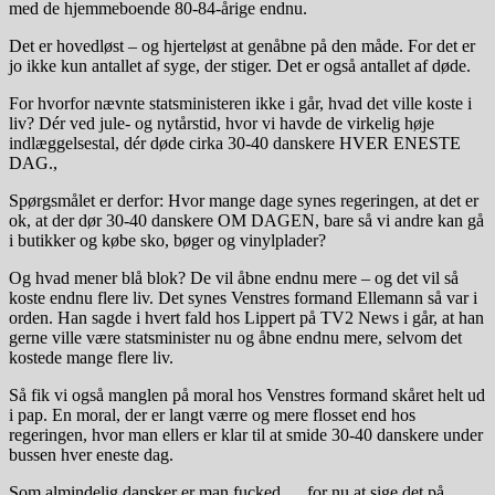
med de hjemmeboende 80-84-årige endnu.
Det er hovedløst – og hjerteløst at genåbne på den måde. For det er
jo ikke kun antallet af syge, der stiger. Det er også antallet af døde.
For hvorfor nævnte statsministeren ikke i går, hvad det ville koste i
liv? Dér ved jule- og nytårstid, hvor vi havde de virkelig høje
indlæggelsestal, dér døde cirka 30-40 danskere HVER ENESTE
DAG.,
Spørgsmålet er derfor: Hvor mange dage synes regeringen, at det er
ok, at der dør 30-40 danskere OM DAGEN, bare så vi andre kan gå
i butikker og købe sko, bøger og vinylplader?
Og hvad mener blå blok? De vil åbne endnu mere – og det vil så
koste endnu flere liv. Det synes Venstres formand Ellemann så var i
orden. Han sagde i hvert fald hos Lippert på TV2 News i går, at han
gerne ville være statsminister nu og åbne endnu mere, selvom det
kostede mange flere liv.
Så fik vi også manglen på moral hos Venstres formand skåret helt ud
i pap. En moral, der er langt værre og mere flosset end hos
regeringen, hvor man ellers er klar til at smide 30-40 danskere under
bussen hver eneste dag.
Som almindelig dansker er man fucked … for nu at sige det på