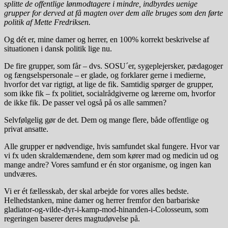
splitte de offentlige lønmodtagere i mindre, indbyrdes uenige
grupper for derved at få magten over dem alle
bruges som den førte
politik af Mette Fredriksen.
Og dét er, mine damer og herrer, en 100% korrekt beskrivelse af
situationen i dansk politik lige nu.
De fire grupper, som får – dvs. SOSU´er, sygeplejersker, pædagoger
og fængselspersonale – er glade, og forklarer gerne i medierne,
hvorfor det var rigtigt, at lige de fik. Samtidig spørger de grupper,
som ikke fik – fx politiet, socialrådgiverne og lærerne om, hvorfor
de ikke fik. De passer vel også på os alle sammen?
Selvfølgelig gør de det. Dem og mange flere, både offentlige og
privat ansatte.
Alle grupper er nødvendige, hvis samfundet skal fungere. Hvor var
vi fx uden skraldemændene, dem som kører mad og medicin ud og
mange andre? Vores samfund er én stor organisme, og ingen kan
undværes.
Vi er ét fællesskab, der skal arbejde for vores alles bedste.
Helhedstanken, mine damer og herrer fremfor den barbariske
gladiator-og-vilde-dyr-i-kamp-mod-hinanden-i-Colosseum, som
regeringen baserer deres magtudøvelse på.