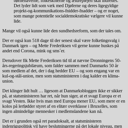
børnehaverne, folkeskolerne og ældreplejen skal indrettes.
Det lyder lidt som væk med Djøferne og deres ligegyldige
projekt-og-kommunikations-fnidder-fnadder – og er noget,
som mange potentielle socialdemokratiske vælgere vil kunne
lide.
Mange vil også kunne lide den sundhedsreform, som der tales om.
Der er også kun 518 dage til der senest skal være folketingsvalg i
Danmark igen – og Mette Frederiksen vil gerne kunne huskes på
andet end Corona, mink og sms´er.
Derudover fik Mette Frederiksen tid til at nævne Dronningens 50-
års-regeringsjubilæum, som falder sammen med Danmarks 50 år
som medlem af det, der i dag hedder EU – og som engang var en
kul-og-stål-union, men som statsministeren i dag kalder en klima-
union.
Det klinger lidt hult … ligesom at Danmarksbloggen ikke er sikker
på, at statsministeren har ret, når hun siger, at et svagt Europa er et
svagt Vesten. Ikke hvis man med Europa mener EU, som mere er en
kolos på lerfødder styret af en elitær overklasse i Bruxelles, som
ingen almindelige mennesker i medlemslandene kan nå.
Det er i grunden også ret paradoksalt, at statsministeren
indenrigspolitisk vil have beslutningerne på det lokale niveau, men