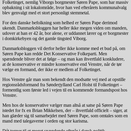
Folketinget, nemlig Viborgs borgmester Søren Pape, som har massiv
opbakning i sit lokalområde, hvor han ved efterårets kommunalvalg
blev genvalgt med et stort personligt stemmetal.
For den danske befolkning som helhed er Søren Pape derimod
ukendt. Danmarksbloggen har heller ikke megen viden om manden,
udover at han er 42 år, bor alene, er uddannet lærer og er borgmester
i domkirkebyen og det gamle tingsted Viborg.
Danmarksbloggen vil derfor heller ikke komme med et bud på, om
Søren Pape kan redde Det Konservative Folkeparti. Men
spændende bliver det at følge – og man kan ihvertfald konkludere,
at de konservative er mindre konservative end Venstre, når de tør
vælge en formand, der ikke er medlem af Folketinget.
Hos Venstre går man som bekendt den modsatte vej med at opstille
regionsrådsformand fra Sønderjylland Carl Holst til Folketinget –
formentlig som første led i vejen til en kommende formandspost hos
Venstre.
Men hos de konservative vælger man altså at satse på Søren Pape
istedet for fx en Brian Mikkelsen, der – ihvertfald officielt – siger, at
han glæder sig til samarbejdet med Søren Pape, som omtales som en
mand med talegaverne i orden og stor karisma.
Dét tegner til et meget spændende efterår i dansk politik.