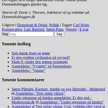
Danmarksbloggen glæder sig.
Skrevet af: Dorte J. Thorsen, indehaver af og redaktør på
Danmarksbloggen.dk
Udgivet i
Demokrati & Debat
,
Politik
|
Tagget
Carl Holst
,
Konservative
,
Lars Barfoed
,
Søren Pape
,
Venstre
|
1
svar
Søg
Seneste indlæg
Spis dansk frugt og grønt
Er den vestlige civilisation på vej ned?
Mads P. vinder den grønne pointtrøje
Anmeldelse: ”Fyrtøjet” på Pantomimen
Anmeldelse: “Vaiana”
Seneste kommentarer
Søren Pilmark: Karriere, familie og nye filmroller - Mediested
til
Anmeldelse: ”Den sidste viking”
Under stjernerne på himlen anmeldelse: Er den god -
Medieportal.dk
til
Anmeldelse: ”Under stjernerne på himlen”
Anmeldelser af Den sidste viking: God, voldelig eller værd at