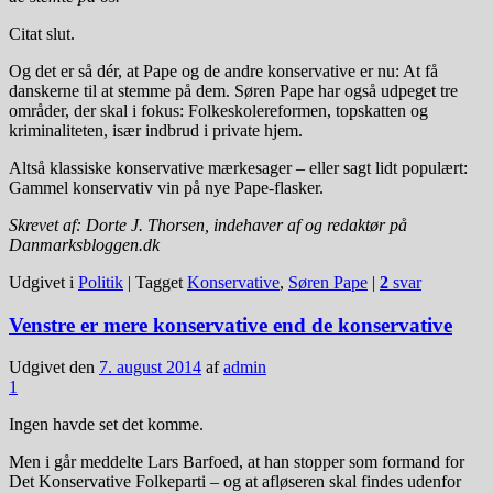
Citat slut.
Og det er så dér, at Pape og de andre konservative er nu: At få
danskerne til at stemme på dem. Søren Pape har også udpeget tre
områder, der skal i fokus: Folkeskolereformen, topskatten og
kriminaliteten, især indbrud i private hjem.
Altså klassiske konservative mærkesager – eller sagt lidt populært:
Gammel konservativ vin på nye Pape-flasker.
Skrevet af: Dorte J. Thorsen, indehaver af og redaktør på
Danmarksbloggen.dk
Udgivet i
Politik
|
Tagget
Konservative
,
Søren Pape
|
2
svar
Venstre er mere konservative end de konservative
Udgivet den
7. august 2014
af
admin
1
Ingen havde set det komme.
Men i går meddelte Lars Barfoed, at han stopper som formand for
Det Konservative Folkeparti – og at afløseren skal findes udenfor