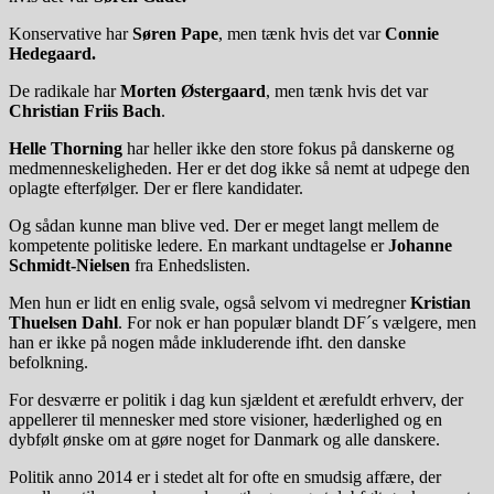
Konservative har
Søren Pape
, men tænk hvis det var
Connie
Hedegaard.
De radikale har
Morten Østergaard
, men tænk hvis det var
Christian Friis Bach
.
Helle Thorning
har heller ikke den store fokus på danskerne og
medmenneskeligheden. Her er det dog ikke så nemt at udpege den
oplagte efterfølger. Der er flere kandidater.
Og sådan kunne man blive ved. Der er meget langt mellem de
kompetente politiske ledere. En markant undtagelse er
Johanne
Schmidt-Nielsen
fra Enhedslisten.
Men hun er lidt en enlig svale, også selvom vi medregner
Kristian
Thuelsen Dahl
. For nok er han populær blandt DF´s vælgere, men
han er ikke på nogen måde inkluderende ifht. den danske
befolkning.
For desværre er politik i dag kun sjældent et ærefuldt erhverv, der
appellerer til mennesker med store visioner, hæderlighed og en
dybfølt ønske om at gøre noget for Danmark og alle danskere.
Politik anno 2014 er i stedet alt for ofte en smudsig affære, der