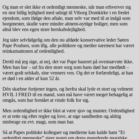
Og man er slet ikke et ordentligt menneske, når man erhverver sig
en stor billig lejlighed med udsigt til Viborg Domkirke i en fredet
ejendom, som ifølge den aftale, man selv var med til at indgå som
borgmester, skulle være mindre alment-nyttige boliger, men som
altså blev ens egen store herskabslejlighed.
Jeg taler selvfølgelig om den nu afdøde konservative leder Søren
Pape Poulsen, som iflg. alle politikere og medier nærmest har været
reinkarnationen af ordentlighed.
Dertil må jeg sige, at nej, det var Pape baseret på ovennævnte ikke.
Men han har – ud fra den store sorg som hans død har medfødt –
været godt selskab, sine venners ven. Og det er forfærdeligt, at han
er død i en alder af kun 52 år.
Dén skæbne fortjener ingen, og herfra skal lyde et stort og velment
HVIL I FRED til en mand, som må have været meget behagelig at
omgås, som har forstået at vinde folk for sig.
Men ordentlighed er ikke blot at være sjov og munter. Ordentlighed
er at rette sig efter regler og love, at sige sandheden og aldrig
misbruge en evt. magt, som man har.
Så at Papes politiske kollegaer og medierne kan kalde ham ”Et
ordentligt menneske” siger noget om deres manglende moralske