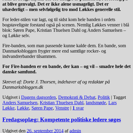
at blive genvalgt. Det er ikke alene usmageligt. Det er
uhæderligt – men selvfølgelig tro mod Løkkes generelle stil.
For leder-stilen var lagt, og til sidst kom hele banden i ordets
bogstaveligste forstand også på scenen. Nemlig Løkkes venner i blå
blok: Søren Pape, Kristian Thuelsen Dahl og Anders Samuelsen –
og Løkke selv.
Fire-banden, som man passende kunne kalde dem. En bande, som
Danmarksbloggen frygter mere end samtlige rocker- og
indvandrerbander tilsammen.
For Fire-banden er en bande, der kan – og vil – smadre hele det
danske samfund.
Skrevet af: Dorte J. Thorsen, indehaver af og redaktør på
Danmarksbloggen.dk
Udgivet i
Dagens dagsorden
,
Demokrati & Debat
,
Politik
|
Tagget
Anders Samuelsen
,
Kristian Thuelsen Dahl
,
landsmøde
,
Lars
Løkke
,
Løkke
,
Søren Pape
,
Venstre
|
1
svar
Fredagsoplæg: Kompetente politiske ledere søges
Udgivet den
26. september 2014
af
admin