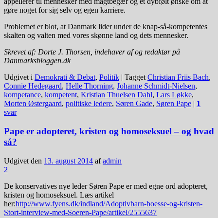
appellerer til mennesker med magtbegær og et dybfølt ønske om at
gøre noget for sig selv og egen karriere.
Problemet er blot, at Danmark lider under de knap-så-kompetentes
skalten og valten med vores skønne land og dets mennesker.
Skrevet af: Dorte J. Thorsen, indehaver af og redaktør på
Danmarksbloggen.dk
Udgivet i
Demokrati & Debat
,
Politik
|
Tagget
Christian Friis Bach
,
Connie Hedegaard
,
Helle Thorning
,
Johanne Schmidt-Nielsen
,
kompetance
,
kompetent
,
Kristian Thuelsen Dahl
,
Lars Løkke
,
Morten Østergaard
,
politiske ledere
,
Søren Gade
,
Søren Pape
|
1
svar
Pape er adopteret, kristen og homoseksuel – og hvad
så?
Udgivet den
13. august 2014
af
admin
2
De konservatives nye leder Søren Pape er med egne ord adopteret,
kristen og homoseksuel. Læs artikel
her:
http://www.fyens.dk/indland/Adoptivbarn-boesse-og-kristen-
Stort-interview-med-Soeren-Pape/artikel/2555637