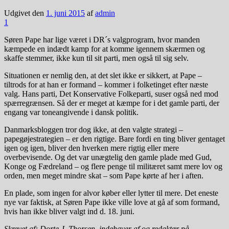
Udgivet den
1. juni 2015
af
admin
1
Søren Pape har lige været i DR´s valgprogram, hvor manden
kæmpede en indædt kamp for at komme igennem skærmen og
skaffe stemmer, ikke kun til sit parti, men også til sig selv.
Situationen er nemlig den, at det slet ikke er sikkert, at Pape –
tiltrods for at han er formand – kommer i folketinget efter næste
valg. Hans parti, Det Konservative Folkeparti, suser også ned mod
spærregrænsen. Så der er meget at kæmpe for i det gamle parti, der
engang var toneangivende i dansk politik.
Danmarksbloggen tror dog ikke, at den valgte strategi –
papegøjestrategien – er den rigtige. Bare fordi en ting bliver gentaget
igen og igen, bliver den hverken mere rigtig eller mere
overbevisende. Og det var unægtelig den gamle plade med Gud,
Konge og Fædreland – og flere penge til militæret samt mere lov og
orden, men meget mindre skat – som Pape kørte af her i aften.
En plade, som ingen for alvor køber eller lytter til mere. Det eneste
nye var faktisk, at Søren Pape ikke ville love at gå af som formand,
hvis han ikke bliver valgt ind d. 18. juni.
Skrevet af: Dorte J. Thorsen, indehaver af og redaktør på