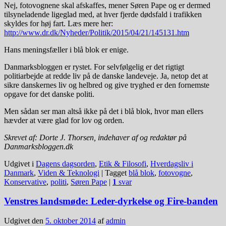
Nej, fotovognene skal afskaffes, mener Søren Pape og er dermed
tilsyneladende ligeglad med, at hver fjerde dødsfald i trafikken
skyldes for høj fart. Læs mere her:
http://www.dr.dk/Nyheder/Politik/2015/04/21/145131.htm
Hans meningsfæller i blå blok er enige.
Danmarksbloggen er rystet. For selvfølgelig er det rigtigt
politiarbejde at redde liv på de danske landeveje. Ja, netop det at
sikre danskernes liv og helbred og give tryghed er den fornemste
opgave for det danske politi.
Men sådan ser man altså ikke på det i blå blok, hvor man ellers
hævder at være glad for lov og orden.
Skrevet af: Dorte J. Thorsen, indehaver af og redaktør på
Danmarksbloggen.dk
Udgivet i
Dagens dagsorden
,
Etik & Filosofi
,
Hverdagsliv i
Danmark
,
Viden & Teknologi
|
Tagget
blå blok
,
fotovogne
,
Konservative
,
politi
,
Søren Pape
|
1
svar
Venstres landsmøde: Leder-dyrkelse og Fire-banden
Udgivet den
5. oktober 2014
af
admin