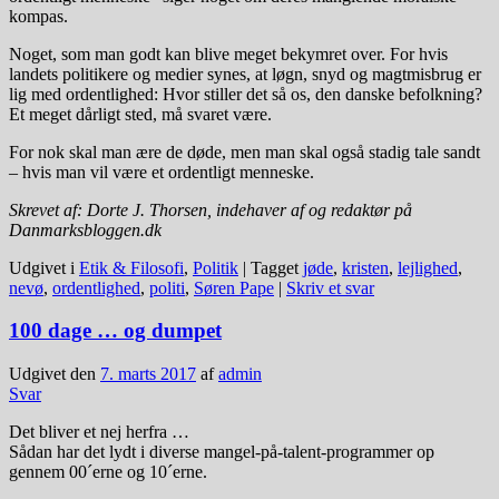
kompas.
Noget, som man godt kan blive meget bekymret over. For hvis
landets politikere og medier synes, at løgn, snyd og magtmisbrug er
lig med ordentlighed: Hvor stiller det så os, den danske befolkning?
Et meget dårligt sted, må svaret være.
For nok skal man ære de døde, men man skal også stadig tale sandt
– hvis man vil være et ordentligt menneske.
Skrevet af: Dorte J. Thorsen, indehaver af og redaktør på
Danmarksbloggen.dk
Udgivet i
Etik & Filosofi
,
Politik
|
Tagget
jøde
,
kristen
,
lejlighed
,
nevø
,
ordentlighed
,
politi
,
Søren Pape
|
Skriv et svar
100 dage … og dumpet
Udgivet den
7. marts 2017
af
admin
Svar
Det bliver et nej herfra …
Sådan har det lydt i diverse mangel-på-talent-programmer op
gennem 00´erne og 10´erne.