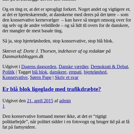
Og en ting er, at det er sprogligt forkert. Noget andet og vigtigere er,
at det er hjerteskærende, at danskerne med deres på det tørre – som
den konservative kernevælger – kan have så meget omsorg over for
sig selv og de andre velstillede – og så lidt til overs for de danskere,
der mangler de mest basale ting.
Så ja, stop hjerteløsheden, stop konservative, stop blå blok.
Skrevet af: Dorte J. Thorsen, indehaver af og redaktør på
Danmarksbloggen.dk
Udgivet i
Dagens dagsorden
,
Danske værdier
,
Demokrati & Debat
,
Politik
|
Tagget
blå blok
,
danskere
,
empati
,
hjerteløshed
,
Konservative
,
Søren Pape
|
Skriv et svar
Er blå blok ligeglade med trafikdræbte?
Udgivet den
21. april 2015
af
admin
1
Den konservative formand mener ikke, at det er “rigtigt
politiarbejde”, når politiet sidder i en fotovogn og bruger tid på at få
fat på fartsyndere.