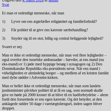
Udgivet den
4. marts 2024
af
admin
Svar
Er man et ordentligt menneske, når man
1) Lyver om ens ægtefælles religiøsitet og familieforhold?
2) Får politiet til at give ens kæreste særbehandling?
3) Snyder sig til en stor, billig og central beliggende lejlighed?
Svaret er nej.
Man er ikke et ordentligt menneske, når man ved flere lejligheder –
også overfor den israelske ambassadør – hævder, at ens mand (nu
eks-mand) er 1) jøde med hyppige besøg i synagogen og 2) Den
Dominikanske Republiks eks-præsidents nevø. Når ens mand i
virkeligheden er almindelig borger – og medlem af en kristen familie
med dybe rødder i Adventist-kirken.
Man er heller ikke et ordentligt menneske, når man som landets
justitsminister påvirker politiet til at få en sag, som normalt skulle
give en bøde på 2000 kroner til at blive til en hadforbrydelse – alene
fordi den forurettede er ens egen kæreste. Og det betyder, at den
anklagede sidder 50 dage i varetægtsfængsel, inden sagen bliver
droppet.