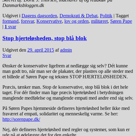
Danmarksbloggen.dk
Udgivet i
Dagens dagsorden
,
Demokrati & Debat
,
Politik
|
Tagget
formand
,
forsvar
,
Konservative
,
lov og orden
,
militæret
,
Søren Pape
|
1
svar
Stop hjerteløsheden, stop blå blok
Udgivet den
29. april 2015
af
admin
Svar
Ønsker de konservative ligefrem at nedlægge sig selv? Dét kunne
man godt tro, når man ser de plakater, der plastres op alle steder med
et billede af Søren Pape og teksten STOP HJERTELØSHEDEN.
Præcis, tænker man. Stop de konservative, stop blå blok i det hele
taget. For dér finder man lige præcis hjerteløshed i betydningen
manglende medfølelse og manglende empati med andre end sig selv.
På Søren Papes hjemmeside defineres hjerteløshed heller ikke med
fraværet af empati, solidaritet og menneskelig varme. Se her:
http://sorenpape.dk/
Nej, dér defineres hjerteløshed med regler og systemer, som kun er
ude på at ødelægge det for den enkelte.