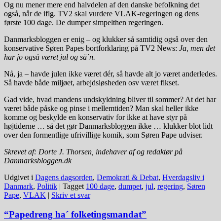
Og nu mener mere end halvdelen af den danske befolkning det
også, når de iflg. TV2 skal vurdere VLAK-regeringen og dens
første 100 dage. De dumper simpelthen regeringen.
Danmarksbloggen er enig – og klukker så samtidig også over den
konservative Søren Papes bortforklaring på TV2 News:
Ja, men det
har jo også været jul og så´n.
Nå, ja – havde julen ikke været dér, så havde alt jo været anderledes.
Så havde både miljøet, arbejdsløsheden osv været fikset.
Gad vide, hvad mandens undskyldning bliver til sommer? At det har
været både påske og pinse i mellemtiden? Man skal heller ikke
komme og beskylde en konservativ for ikke at have styr på
højtiderne … så det gør Danmarksbloggen ikke … klukker blot lidt
over den formentlige ufrivillige komik, som Søren Pape udviser.
Skrevet af: Dorte J. Thorsen, indehaver af og redaktør på
Danmarksbloggen.dk
Udgivet i
Dagens dagsorden
,
Demokrati & Debat
,
Hverdagsliv i
Danmark
,
Politik
|
Tagget
100 dage
,
dumpet
,
jul
,
regering
,
Søren
Pape
,
VLAK
|
Skriv et svar
“Papedreng ha´ folketingsmandat”