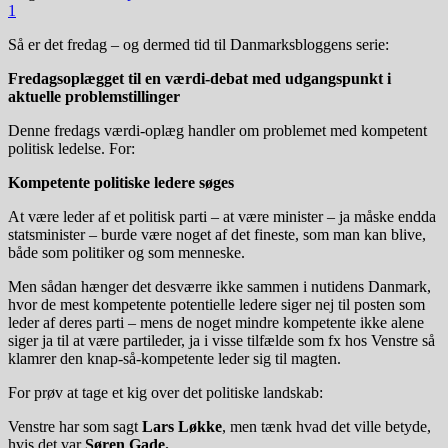
1
Så er det fredag – og dermed tid til Danmarksbloggens serie:
Fredagsoplægget til en værdi-debat med udgangspunkt i
aktuelle problemstillinger
Denne fredags værdi-oplæg handler om problemet med kompetent
politisk ledelse. For:
Kompetente politiske ledere søges
At være leder af et politisk parti – at være minister – ja måske endda
statsminister – burde være noget af det fineste, som man kan blive,
både som politiker og som menneske.
Men sådan hænger det desværre ikke sammen i nutidens Danmark,
hvor de mest kompetente potentielle ledere siger nej til posten som
leder af deres parti – mens de noget mindre kompetente ikke alene
siger ja til at være partileder, ja i visse tilfælde som fx hos Venstre så
klamrer den knap-så-kompetente leder sig til magten.
For prøv at tage et kig over det politiske landskab:
Venstre har som sagt
Lars Løkke
, men tænk hvad det ville betyde,
hvis det var
Søren Gade.