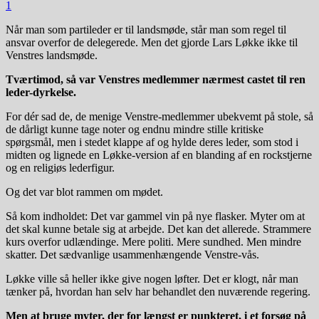
1
Når man som partileder er til landsmøde, står man som regel til
ansvar overfor de delegerede. Men det gjorde Lars Løkke ikke til
Venstres landsmøde.
Tværtimod, så var Venstres medlemmer nærmest castet til ren
leder-dyrkelse.
For dér sad de, de menige Venstre-medlemmer ubekvemt på stole, så
de dårligt kunne tage noter og endnu mindre stille kritiske
spørgsmål, men i stedet klappe af og hylde deres leder, som stod i
midten og lignede en Løkke-version af en blanding af en rockstjerne
og en religiøs lederfigur.
Og det var blot rammen om mødet.
Så kom indholdet: Det var gammel vin på nye flasker. Myter om at
det skal kunne betale sig at arbejde. Det kan det allerede. Strammere
kurs overfor udlændinge. Mere politi. Mere sundhed. Men mindre
skatter. Det sædvanlige usammenhængende Venstre-vås.
Løkke ville så heller ikke give nogen løfter. Det er klogt, når man
tænker på, hvordan han selv har behandlet den nuværende regering.
Men at bruge myter, der for længst er punkteret, i et forsøg på