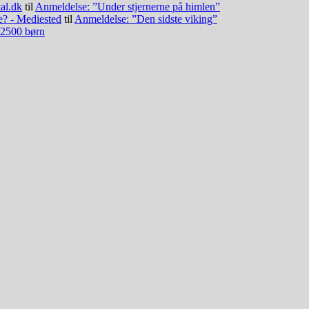
al.dk
til
Anmeldelse: ”Under stjernerne på himlen”
se? - Mediested
til
Anmeldelse: ”Den sidste viking”
 2500 børn