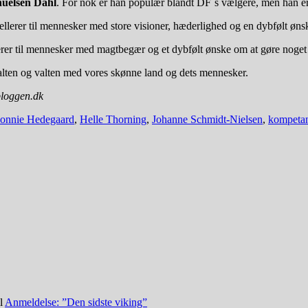
huelsen Dahl
. For nok er han populær blandt DF´s vælgere, men han e
ppellerer til mennesker med store visioner, hæderlighed og en dybfølt ø
llerer til mennesker med magtbegær og et dybfølt ønske om at gøre noget 
alten og valten med vores skønne land og dets mennesker.
bloggen.dk
onnie Hedegaard
,
Helle Thorning
,
Johanne Schmidt-Nielsen
,
kompeta
il
Anmeldelse: ”Den sidste viking”