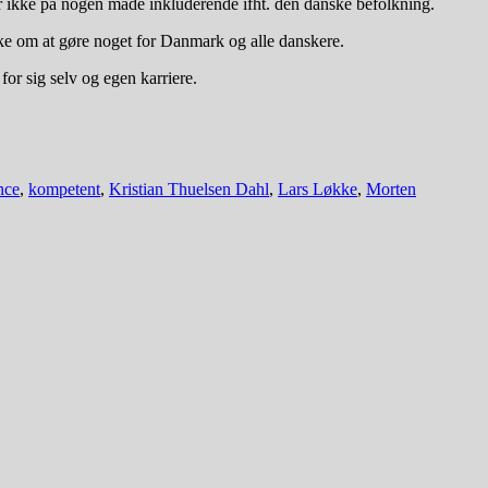
r ikke på nogen måde inkluderende ifht. den danske befolkning.
nske om at gøre noget for Danmark og alle danskere.
for sig selv og egen karriere.
nce
,
kompetent
,
Kristian Thuelsen Dahl
,
Lars Løkke
,
Morten