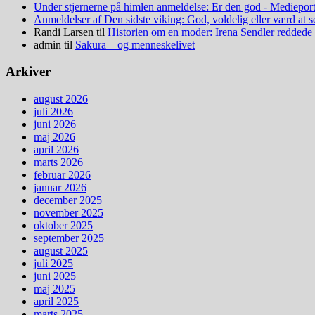
Under stjernerne på himlen anmeldelse: Er den god - Medieport
Anmeldelser af Den sidste viking: God, voldelig eller værd at 
Randi Larsen
til
Historien om en moder: Irena Sendler reddede
admin
til
Sakura – og menneskelivet
Arkiver
august 2026
juli 2026
juni 2026
maj 2026
april 2026
marts 2026
februar 2026
januar 2026
december 2025
november 2025
oktober 2025
september 2025
august 2025
juli 2025
juni 2025
maj 2025
april 2025
marts 2025