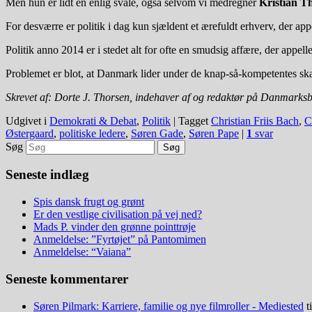
Men hun er lidt en enlig svale, også selvom vi medregner
Kristian T
For desværre er politik i dag kun sjældent et ærefuldt erhverv, der a
Politik anno 2014 er i stedet alt for ofte en smudsig affære, der appe
Problemet er blot, at Danmark lider under de knap-så-kompetentes sk
Skrevet af: Dorte J. Thorsen, indehaver af og redaktør på Danmarks
Udgivet i
Demokrati & Debat
,
Politik
|
Tagget
Christian Friis Bach
,
C
Østergaard
,
politiske ledere
,
Søren Gade
,
Søren Pape
|
1
svar
Søg
Seneste indlæg
Spis dansk frugt og grønt
Er den vestlige civilisation på vej ned?
Mads P. vinder den grønne pointtrøje
Anmeldelse: ”Fyrtøjet” på Pantomimen
Anmeldelse: “Vaiana”
Seneste kommentarer
Søren Pilmark: Karriere, familie og nye filmroller - Mediested
t