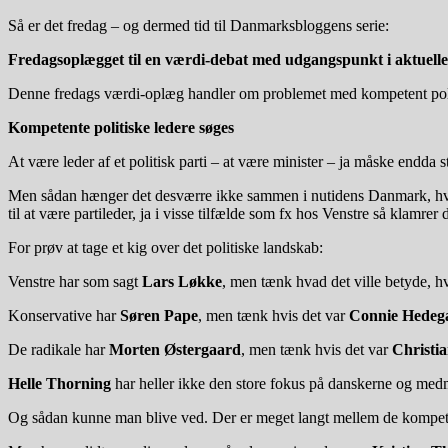
Så er det fredag – og dermed tid til Danmarksbloggens serie:
Fredagsoplægget til en værdi-debat med udgangspunkt i aktuelle
Denne fredags værdi-oplæg handler om problemet med kompetent polit
Kompetente politiske ledere søges
At være leder af et politisk parti – at være minister – ja måske endda
Men sådan hænger det desværre ikke sammen i nutidens Danmark, hvor d
til at være partileder, ja i visse tilfælde som fx hos Venstre så klamre
For prøv at tage et kig over det politiske landskab:
Venstre har som sagt
Lars Løkke
, men tænk hvad det ville betyde, h
Konservative har
Søren Pape
, men tænk hvis det var
Connie Hedeg
De radikale har
Morten Østergaard
, men tænk hvis det var
Christia
Helle Thorning
har heller ikke den store fokus på danskerne og medm
Og sådan kunne man blive ved. Der er meget langt mellem de kompete