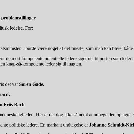
 problemstillinger
isk ledelse. For:
 statsminister – burde være noget af det fineste, som man kan blive, bå
e mest kompetente potentielle ledere siger nej til posten som leder a
r den knap-så-kompetente leder sig til magten.
vis det var
Søren Gade.
aard.
n Friis Bach
.
enneskeligheden. Her er det dog ikke så nemt at udpege den oplagte efte
nte politiske ledere. En markant undtagelse er
Johanne Schmidt-Niel