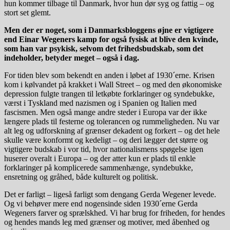
hun kommer tilbage til Danmark, hvor hun dør syg og fattig – og
stort set glemt.
Men der er noget, som i Danmarksbloggens øjne er vigtigere
end Einar Wegeners kamp for også fysisk at blive den kvinde,
som han var psykisk, selvom det frihedsbudskab, som det
indeholder, betyder meget – også i dag.
For tiden blev som bekendt en anden i løbet af 1930´erne. Krisen
kom i kølvandet på krakket i Wall Street – og med den økonomiske
depression fulgte trangen til letkøbte forklaringer og syndebukke,
værst i Tyskland med nazismen og i Spanien og Italien med
fascismen. Men også mange andre steder i Europa var der ikke
længere plads til festerne og tolerancen og rummeligheden. Nu var
alt leg og udforskning af grænser dekadent og forkert – og det hele
skulle være konformt og kedeligt – og deri lægger det større og
vigtigere budskab i vor tid, hvor nationalismens spøgelse igen
huserer overalt i Europa – og der atter kun er plads til enkle
forklaringer på komplicerede sammenhænge, syndebukke,
ensretning og gråhed, både kulturelt og politisk.
Det er farligt – ligeså farligt som dengang Gerda Wegener levede.
Og vi behøver mere end nogensinde siden 1930´erne Gerda
Wegeners farver og sprælskhed. Vi har brug for friheden, for hendes
og hendes mands leg med grænser og motiver, med åbenhed og