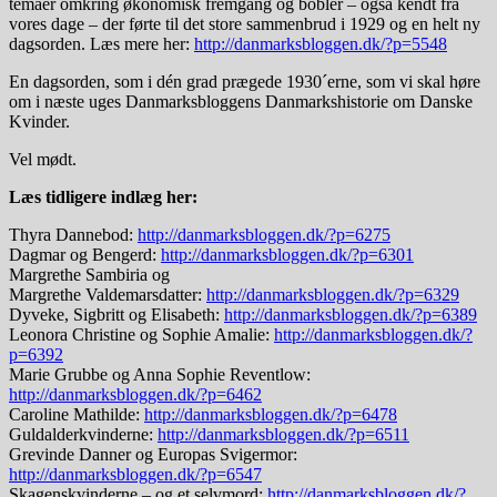
temaer omkring økonomisk fremgang og bobler – også kendt fra
vores dage – der førte til det store sammenbrud i 1929 og en helt ny
dagsorden. Læs mere her:
http://danmarksbloggen.dk/?p=5548
En dagsorden, som i dén grad prægede 1930´erne, som vi skal høre
om i næste uges Danmarksbloggens Danmarkshistorie om Danske
Kvinder.
Vel mødt.
Læs tidligere indlæg her:
Thyra Dannebod:
http://danmarksbloggen.dk/?p=6275
Dagmar og Bengerd:
http://danmarksbloggen.dk/?p=6301
Margrethe Sambiria og
Margrethe Valdemarsdatter:
http://danmarksbloggen.dk/?p=6329
Dyveke, Sigbritt og Elisabeth:
http://danmarksbloggen.dk/?p=6389
Leonora Christine og Sophie Amalie:
http://danmarksbloggen.dk/?
p=6392
Marie Grubbe og Anna Sophie Reventlow:
http://danmarksbloggen.dk/?p=6462
Caroline Mathilde:
http://danmarksbloggen.dk/?p=6478
Guldalderkvinderne:
http://danmarksbloggen.dk/?p=6511
Grevinde Danner og Europas Svigermor:
http://danmarksbloggen.dk/?p=6547
Skagenskvinderne – og et selvmord:
http://danmarksbloggen.dk/?