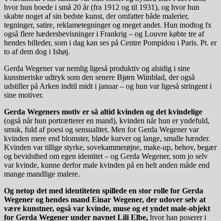
hvor hun boede i små 20 år (fra 1912 og til 1931), og hvor hun
skabte noget af sin bedste kunst, der omfatter både malerier,
tegninger, satire, reklametegninger og meget andet. Hun modtog fx
også flere hædersbevisninger i Frankrig – og Louvre købte tre af
hendes billeder, som i dag kan ses på Centre Pompidou i Paris. Pt. er
to af dem dog i Ishøj.
Gerda Wegener var nemlig ligeså produktiv og alsidig i sine
kunstneriske udtryk som den senere Bjørn Wiinblad, der også
udstiller på Arken indtil midt i januar – og hun var ligeså stringent i
sine motiver.
Gerda Wegeners motiv er så altid kvinden og det kvindelige
(også når hun portrætterer en mand), kvinden når hun er yndefuld,
smuk, fuld af poesi og sensualitet. Men for Gerda Wegener var
kvinden mere end blomster, bløde kurver og lange, smalle hænder.
Kvinden var tillige styrke, sovekammerøjne, make-up, behov, begær
og bevidsthed om egen identitet – og Gerda Wegener, som jo selv
var kvinde, kunne derfor male kvinden på en helt anden måde end
mange mandlige malere.
Og netop det med identiteten spillede en stor rolle for Gerda
Wegener og hendes mand Einar Wegener, der udover selv at
være kunstner, også var kvinde, muse og et yndet male-objekt
for Gerda Wegener under navnet Lili Elbe,
hvor han poserer i