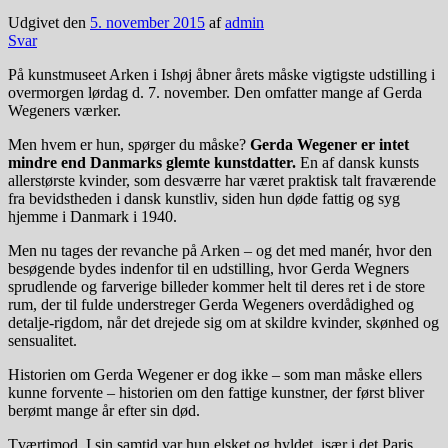
Udgivet den
5. november 2015
af
admin
Svar
På kunstmuseet Arken i Ishøj åbner årets måske vigtigste udstilling i
overmorgen lørdag d. 7. november. Den omfatter mange af Gerda
Wegeners værker.
Men hvem er hun, spørger du måske?
G
erda Wegener er intet
mindre end Danmarks glemte kunstdatter.
En af dansk kunsts
allerstørste kvinder, som desværre har været praktisk talt fraværende
fra bevidstheden i dansk kunstliv, siden hun døde fattig og syg
hjemme i Danmark i 1940.
Men nu tages der revanche på Arken – og det med manér, hvor den
besøgende bydes indenfor til en udstilling, hvor Gerda Wegners
sprudlende og farverige billeder kommer helt til deres ret i de store
rum, der til fulde understreger Gerda Wegeners overdådighed og
detalje-rigdom, når det drejede sig om at skildre kvinder, skønhed og
sensualitet.
Historien om Gerda Wegener er dog ikke – som man måske ellers
kunne forvente – historien om den fattige kunstner, der først bliver
berømt mange år efter sin død.
Tværtimod. I sin samtid var hun elsket og hyldet, især i det Paris,