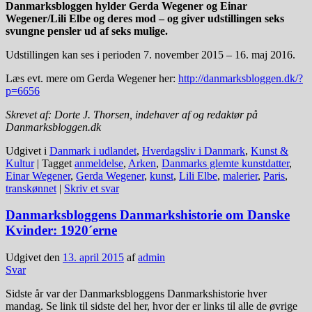
Danmarksbloggen hylder Gerda Wegener og Einar
Wegener/Lili Elbe og deres mod – og giver udstillingen seks
svungne pensler ud af seks mulige.
Udstillingen kan ses i perioden 7. november 2015 – 16. maj 2016.
Læs evt. mere om Gerda Wegener her:
http://danmarksbloggen.dk/?
p=6656
Skrevet af: Dorte J. Thorsen, indehaver af og redaktør på
Danmarksbloggen.dk
Udgivet i
Danmark i udlandet
,
Hverdagsliv i Danmark
,
Kunst &
Kultur
|
Tagget
anmeldelse
,
Arken
,
Danmarks glemte kunstdatter
,
Einar Wegener
,
Gerda Wegener
,
kunst
,
Lili Elbe
,
malerier
,
Paris
,
transkønnet
|
Skriv et svar
Danmarksbloggens Danmarkshistorie om Danske
Kvinder: 1920´erne
Udgivet den
13. april 2015
af
admin
Svar
Sidste år var der Danmarksbloggens Danmarkshistorie hver
mandag. Se link til sidste del her, hvor der er links til alle de øvrige