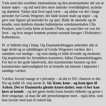
Væk med den nordiske minimalisme og den protestantiske idé om at
kunne nøjes – og ind med den mere latinske overdådighed, nydelse
og skønhed. Sådan skal livet også være – og sådan var det i lange
perioder for Gerda Wegener, der både kunne male og tegne – og
give sine figurer på lærredet liv og sjæl. Både de ukendte og de
kendte, som datidens danske balletstjerne solodanserinden Ulla
Poulsen, som Gerda lærte at kende i Paris, og som blev en ven for
livet – og hvis meget berømte portræt normalt hænger i Hofteatret i
København.
Pt. er billedet dog i Ishøj. Og Danmarksbloggen anbefaler alle at
tage dertil og se udstillingen af Gerda Wegeners værker, der i
samtiden var modige – og som stadig er både levende og moderne.
Og inspirerende for fremtidens kunstnere, håber Danmarksbloggen.
For her er det gode håndværk, den kunstneriske kunnen og den
kunstneriske nødvendighed for at fortælle sin historie i højsædet i
samtlige værker.
Værker, hvoraf mange er i privateje – så det er NU chancen er der.
Nu og indtil 16. maj næste år.
Så: Kom, kom – og kom igen til
Arken. Det er Danmarks glemte kunst-datter, som vi her kan
lære at kende
– og det gøres bedst foran hendes billeder og gerne i
flere omgange, så man får alle penselstrøgene med – også dem, som
hun lavede med kun ét enkelt hår.