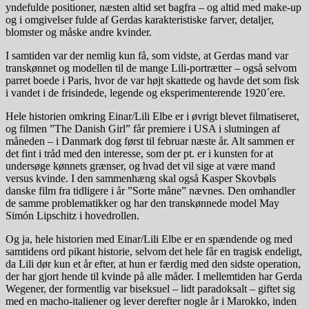
yndefulde positioner, næsten altid set bagfra – og altid med make-up
og i omgivelser fulde af Gerdas karakteristiske farver, detaljer,
blomster og måske andre kvinder.
I samtiden var der nemlig kun få, som vidste, at Gerdas mand var
transkønnet og modellen til de mange Lili-portrætter – også selvom
parret boede i Paris, hvor de var højt skattede og havde det som fisk
i vandet i de frisindede, legende og eksperimenterende 1920´ere.
Hele historien omkring Einar/Lili Elbe er i øvrigt blevet filmatiseret,
og filmen ”The Danish Girl” får premiere i USA i slutningen af
måneden – i Danmark dog først til februar næste år. Alt sammen er
det fint i tråd med den interesse, som der pt. er i kunsten for at
undersøge kønnets grænser, og hvad det vil sige at være mand
versus kvinde. I den sammenhæng skal også Kasper Skovbøls
danske film fra tidligere i år ”Sorte måne” nævnes. Den omhandler
de samme problematikker og har den transkønnede model May
Simón Lipschitz i hovedrollen.
Og ja, hele historien med Einar/Lili Elbe er en spændende og med
samtidens ord pikant historie, selvom det hele får en tragisk endeligt,
da Lili dør kun et år efter, at hun er færdig med den sidste operation,
der har gjort hende til kvinde på alle måder. I mellemtiden har Gerda
Wegener, der formentlig var biseksuel – lidt paradoksalt – giftet sig
med en macho-italiener og lever derefter nogle år i Marokko, inden