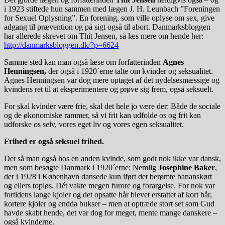
i 1923 stiftede hun sammen med lægen J. H. Leunbach ”Foreningen
for Sexuel Oplysning”. En forening, som ville oplyse om sex, give
adgang til prævention og på sigt også til abort. Danmarksbloggen
har allerede skrevet om Thit Jensen, så læs mere om hende her:
http://danmarksbloggen.dk/?p=6624
Samme sted kan man også læse om forfatterinden
Agnes
Henningsen,
der også i 1920´erne talte om kvinder og seksualitet.
Agnes Henningsen var dog mere optaget af det nydelsesmæssige og
kvindens ret til at eksperimentere og prøve sig frem, også seksuelt.
For skal kvinder være frie, skal det hele jo være der: Både de sociale
og de økonomiske rammer, så vi frit kan udfolde os og frit kan
udforske os selv, vores eget liv og vores egen seksualitet.
Frihed er også seksuel frihed.
Det så man også hos en anden kvinde, som godt nok ikke var dansk,
men som besøgte Danmark i 1920´erne: Nemlig
Josephine Baker
,
der i 1928 i København dansede kun iført det berømte bananskørt
og ellers topløs. Dét vakte megen furore og forargelse. For nok var
fortidens lange kjoler og det opsatte hår blevet erstattet af kort hår,
kortere kjoler og endda bukser – men at optræde stort set som Gud
havde skabt hende, det var dog for meget, mente mange danskere –
også kvinderne.