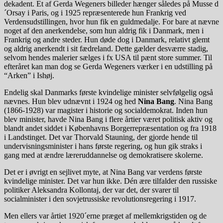
dekadent. Et af Gerda Wegeners billeder hænger således på Musse d
´Orsay i Paris, og i 1925 repræsenterede hun Frankrig ved
Verdensudstillingen, hvor hun fik en guldmedalje. For bare at nævne
noget af den anerkendelse, som hun aldrig fik i Danmark, men i
Frankrig og andre steder. Hun døde dog i Danmark, relativt glemt
og aldrig anerkendt i sit fædreland. Dette gælder desværre stadig,
selvom hendes malerier sælges i fx USA til pænt store summer. Til
efteråret kan man dog se Gerda Wegeners værker i en udstilling på
“Arken” i Ishøj.
Endelig skal Danmarks første kvindelige minister selvfølgelig også
nævnes. Hun blev udnævnt i 1924 og hed
Nina Bang
. Nina Bang
(1866-1928) var magister i historie og socialdemokrat. Inden hun
blev minister, havde Nina Bang i flere årtier været politisk aktiv og
blandt andet siddet i Københavns Borgerrepræsentation og fra 1918
i Landstinget. Det var Thorvald Stauning, der gjorde hende til
undervisningsminister i hans første regering, og hun gik straks i
gang med at ændre læreruddannelse og demokratisere skolerne.
Det er i øvrigt en sejlivet myte, at Nina Bang var verdens første
kvindelige minister. Det var hun ikke. Dén ære tilfalder den russiske
politiker Aleksandra Kollontaj, der var det, der svarer til
socialminister i den sovjetrussiske revolutionsregering i 1917.
Men ellers var årtiet 1920´erne præget af mellemkrigstiden og de