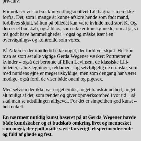
privatliv.
For nok ser vi stort set kun yndlingsmotivet Lili bagfra – men ikke
forfra. Det, som i mange år kunne afsløre hende som født mand,
forblives skjult, så hun på billedet kan være kvinde med stort K. Og
deri er et budskab, også til os, som ikke er transkønnede, om at ja, vi
må godt have hemmeligheder – også og måske især i en
overvågnings- og kontroltid som vores.
På Arken er der imidlertid ikke noget, der forbliver skjult. Her kan
man se stort set alle vigtige Gerda Wegener-værker: Portrætter af
kvinder – også det berømte af Ellen Levinsen, de klassiske Lili-
billeder, satire-tegninger, reklamer – og selvfølgelig de erotiske, som
med nutidens øjne er meget uskyldige, men som dengang har været
modige, også fordi de viser både onani og pigesex.
Men selvom der ikke var noget erotik, noget transkønnethed, noget
alt muligt af det, som tænder og giver opmærksomhed i vor tid – så
skal man se udstillingen alligevel. For det er simpelthen god kunst –
helt enkelt.
En nærmest nutidig kunst baseret på at Gerda Wegener havde
både kundskaber og et budskab omkring livet og mennesket
som noget, der godt måtte være farverigt, eksperimenterende
og fuld af glæde og fest.