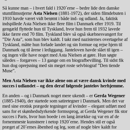
Så kunne man – i hvert fald i 1920´erne – bedre lide den danske
stumfilmsstjerne
Asta Nielsen
(1881-1972), der siden filmdebuten i
1910 havde været vidt berømt i både ind- og udland. Ja, faktisk
indspillede Asta Nielsen ikke flere film i Danmark efter 1919. Til
gengæld flyttede hun til Tyskland, hvor hun frem til 1932 lavede
ikke færre end 70 film. Tyskland blev så også skæbnesvangert for
”Die Asta”, som hun blev kaldt. I takt med nazisternes overtagelse af
Tyskland, måtte hun forlade landet og sin formue og rejse hjem til
Danmark og til årene i lediggang. Janteloven havde slået til igen –
og ingen ville have noget med Asta Nielsen at gøre. Hun søgte
således – forgæves – 13 gange om en biografbevilling. Til sidst fik
hun dog oprejsning med sin meget roste selvbiograf ”Den tiende
Muse”.
Men Asta Nielsen var ikke alene om at være dansk kvinde med
succes i udlandet – og den deraf følgende jantelov herhjemme.
En anden – og i Danmark noget mere ukendt – er
Gerda Wegener
(1885-1940), der startede som satiretegner i Danmark. Men det var
med sine erotisk prægede tegninger af kvinder – elegant udført med
sans for et skønhedsdyrkende formssprog, at Gerda Wegener fik stor
succes i Paris, hvor hun boede i en lang årrække og var en af de
fornemmeste kunstnere i netop 1920´erne. Hendes stil er også
præget af 20´ernes åbenhed og leg, som af nogle blev kaldt for