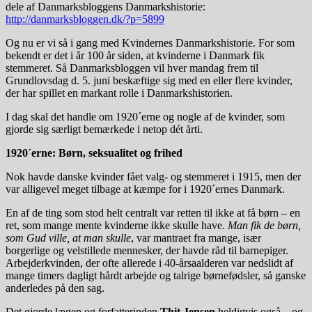
dele af Danmarksbloggens Danmarkshistorie:
http://danmarksbloggen.dk/?p=5899
Og nu er vi så i gang med Kvindernes Danmarkshistorie. For som
bekendt er det i år 100 år siden, at kvinderne i Danmark fik
stemmeret. Så Danmarksbloggen vil hver mandag frem til
Grundlovsdag d. 5. juni beskæftige sig med en eller flere kvinder,
der har spillet en markant rolle i Danmarkshistorien.
I dag skal det handle om 1920´erne og nogle af de kvinder, som
gjorde sig særligt bemærkede i netop dét årti.
1920´erne: Børn, seksualitet og frihed
Nok havde danske kvinder fået valg- og stemmeret i 1915, men der
var alligevel meget tilbage at kæmpe for i 1920´ernes Danmark.
En af de ting som stod helt centralt var retten til ikke at få børn – en
ret, som mange mente kvinderne ikke skulle have.
Man fik de børn,
som Gud ville, at man skulle
, var mantraet fra mange, især
borgerlige og velstillede mennesker, der havde råd til barnepiger.
Arbejderkvinden, der ofte allerede i 40-årsaalderen var nedslidt af
mange timers dagligt hårdt arbejde og talrige børnefødsler, så ganske
anderledes på den sag.
Det gjorde lægen og forfatterinden
Thit Jensen
heldigvis også – og