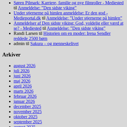
Søren Pilmark: Karriere, familie og nye filmroller - Mediested
til
Anmeldelse: ”Den sidste viking”
Under stjernerne på himlen anmeldelse: Er den god -
Medieportal.dk
til
Anmeldelse: ”Under stjernerne på himlen”
Anmeldelser af Den sidste viking: God, voldelig eller værd at
se? - Mediested
til
Anmeldelse: ”Den sidste viking”
Randi Larsen
til
Historien om en moder: Irena Sendler
reddede 2500 børn
admin
til
Sakura – og menneskelivet
Arkiver
august 2026
juli 2026
juni 2026
maj 2026
april 2026
marts 2026
februar 2026
januar 2026
december 2025
november 2025
oktober 2025
september 2025
august 2025