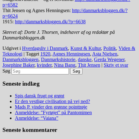
p=6582
Thit Jensen og Agnes Henningsen:
http://danmarksbloggen.dk/?
p=6624
1915:
http://danmarksbloggen.dk/?p=6638
Skrevet af: Dorte J. Thorsen, indehaver af og redaktør på
Danmarksbloggen.dk
Udgivet i
Hverdagsliv i Danmark
,
Kunst & Kultur
,
Politik
,
Viden &
Teknologi
|
Tagget
1920
,
Agnes Henningsen
,
Asta Nielsen
,
Danmarksbloggen
,
Danmarkshistorie
,
danske
,
Gerda Wegener
,
Josephine Baker
,
kvinder
,
Nina Bang
,
Thit Jensen
|
Skriv et svar
Søg
Seneste indlæg
Spis dansk frugt og grønt
Er den vestlige civilisation på vej ned?
Mads P. vinder den grønne pointtrøje
Anmeldelse: ”Fyrtøjet” på Pantomimen
Anmeldelse: “Vaiana”
Seneste kommentarer