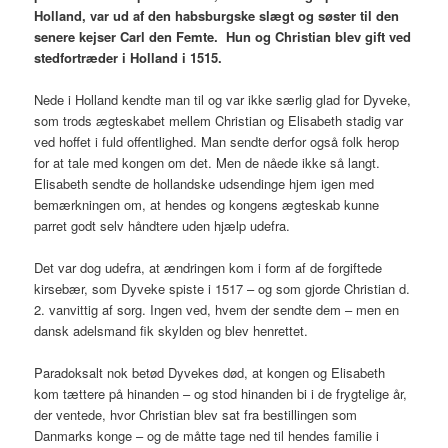
Holland, var ud af den habsburgske slægt og søster til den
senere kejser Carl den Femte. Hun og Christian blev gift ved
stedfortræder i Holland i 1515.
Nede i Holland kendte man til og var ikke særlig glad for Dyveke,
som trods ægteskabet mellem Christian og Elisabeth stadig var
ved hoffet i fuld offentlighed. Man sendte derfor også folk herop
for at tale med kongen om det. Men de nåede ikke så langt.
Elisabeth sendte de hollandske udsendinge hjem igen med
bemærkningen om, at hendes og kongens ægteskab kunne
parret godt selv håndtere uden hjælp udefra.
Det var dog udefra, at ændringen kom i form af de forgiftede
kirsebær, som Dyveke spiste i 1517 – og som gjorde Christian d.
2. vanvittig af sorg. Ingen ved, hvem der sendte dem – men en
dansk adelsmand fik skylden og blev henrettet.
Paradoksalt nok betød Dyvekes død, at kongen og Elisabeth
kom tættere på hinanden – og stod hinanden bi i de frygtelige år,
der ventede, hvor Christian blev sat fra bestillingen som
Danmarks konge – og de måtte tage ned til hendes familie i