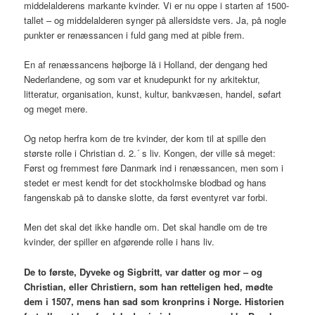
middelalderens markante kvinder. Vi er nu oppe i starten af 1500-
tallet – og middelalderen synger på allersidste vers. Ja, på nogle
punkter er renæssancen i fuld gang med at pible frem.
En af renæssancens højborge lå i Holland, der dengang hed
Nederlandene, og som var et knudepunkt for ny arkitektur,
litteratur, organisation, kunst, kultur, bankvæsen, handel, søfart
og meget mere.
Og netop herfra kom de tre kvinder, der kom til at spille den
største rolle i Christian d. 2.´ s liv. Kongen, der ville så meget:
Først og fremmest føre Danmark ind i renæssancen, men som i
stedet er mest kendt for det stockholmske blodbad og hans
fangenskab på to danske slotte, da først eventyret var forbi.
Men det skal det ikke handle om. Det skal handle om de tre
kvinder, der spiller en afgørende rolle i hans liv.
De to første, Dyveke og Sigbritt, var datter og mor – og
Christian, eller Christiern, som han retteligen hed, mødte
dem i 1507, mens han sad som kronprins i Norge. Historien