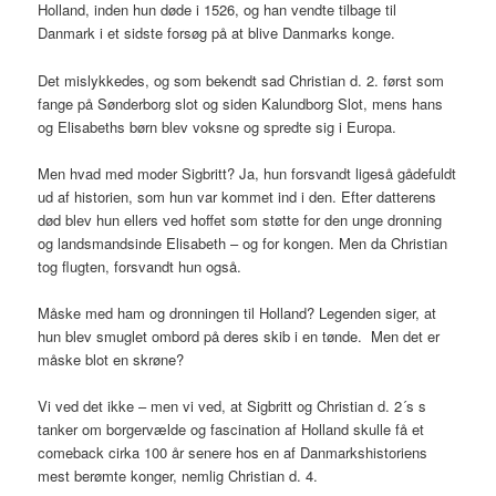
Holland, inden hun døde i 1526, og han vendte tilbage til
Danmark i et sidste forsøg på at blive Danmarks konge.
Det mislykkedes, og som bekendt sad Christian d. 2. først som
fange på Sønderborg slot og siden Kalundborg Slot, mens hans
og Elisabeths børn blev voksne og spredte sig i Europa.
Men hvad med moder Sigbritt? Ja, hun forsvandt ligeså gådefuldt
ud af historien, som hun var kommet ind i den. Efter datterens
død blev hun ellers ved hoffet som støtte for den unge dronning
og landsmandsinde Elisabeth – og for kongen. Men da Christian
tog flugten, forsvandt hun også.
Måske med ham og dronningen til Holland? Legenden siger, at
hun blev smuglet ombord på deres skib i en tønde. Men det er
måske blot en skrøne?
Vi ved det ikke – men vi ved, at Sigbritt og Christian d. 2´s s
tanker om borgervælde og fascination af Holland skulle få et
comeback cirka 100 år senere hos en af Danmarkshistoriens
mest berømte konger, nemlig Christian d. 4.