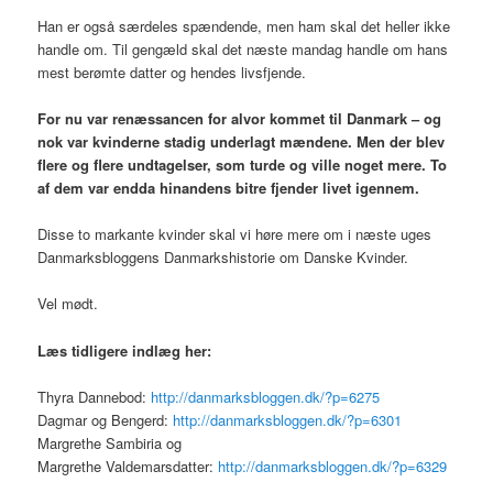
Han er også særdeles spændende, men ham skal det heller ikke
handle om. Til gengæld skal det næste mandag handle om hans
mest berømte datter og hendes livsfjende.
For nu var renæssancen for alvor kommet til Danmark – og
nok var kvinderne stadig underlagt mændene. Men der blev
flere og flere undtagelser, som turde og ville noget mere. To
af dem var endda hinandens bitre fjender livet igennem.
Disse to markante kvinder skal vi høre mere om i næste uges
Danmarksbloggens Danmarkshistorie om Danske Kvinder.
Vel mødt.
Læs tidligere indlæg her:
Thyra Dannebod:
http://danmarksbloggen.dk/?p=6275
Dagmar og Bengerd:
http://danmarksbloggen.dk/?p=6301
Margrethe Sambiria og
Margrethe Valdemarsdatter:
http://danmarksbloggen.dk/?p=6329