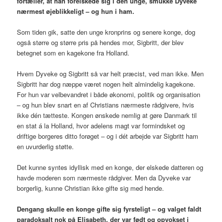
fortæller, at han forelskede sig i den unge, smukke Dyveke
nærmest øjeblikkeligt – og hun i ham.
Som tiden gik, satte den unge kronprins og senere konge, dog
også større og større pris på hendes mor, Sigbritt, der blev
betegnet som en kagekone fra Holland.
Hvem Dyveke og Sigbritt så var helt præcist, ved man ikke. Men
Sigbritt har dog næppe været nogen helt almindelig kagekone.
For hun var velbevandret i både økonomi, politik og organisation
– og hun blev snart en af Christians nærmeste rådgivere, hvis
ikke dén tætteste. Kongen ønskede nemlig at gøre Danmark til
en stat á la Holland, hvor adelens magt var formindsket og
driftige borgeres ditto forøget – og i dét arbejde var Sigbritt ham
en uvurderlig støtte.
Det kunne syntes idyllisk med en konge, der elskede datteren og
havde moderen som nærmeste rådgiver. Men da Dyveke var
borgerlig, kunne Christian ikke gifte sig med hende.
Dengang skulle en konge gifte sig fyrsteligt – og valget faldt
paradoksalt nok på Elisabeth, der var født og opvokset i