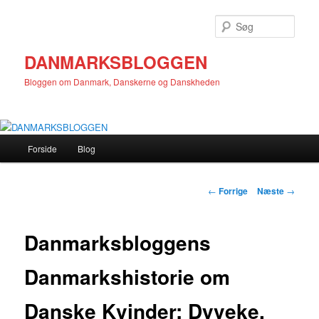
Fortsæt
til
Søg
primært
indhold
DANMARKSBLOGGEN
Bloggen om Danmark, Danskerne og Danskheden
Hovedmenu
Forside
Blog
Indlægsnavigation
←
Forrige
Næste
→
Danmarksbloggens
Danmarkshistorie om
Danske Kvinder: Dyveke,