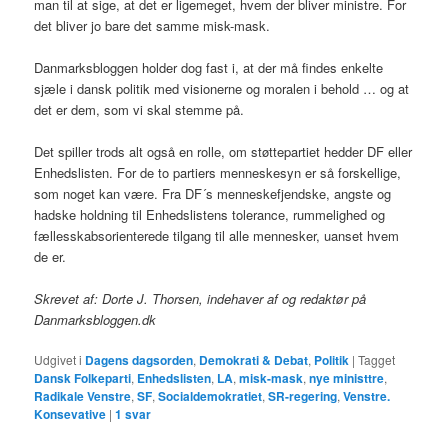
man til at sige, at det er ligemeget, hvem der bliver ministre. For
det bliver jo bare det samme misk-mask.
Danmarksbloggen holder dog fast i, at der må findes enkelte
sjæle i dansk politik med visionerne og moralen i behold … og at
det er dem, som vi skal stemme på.
Det spiller trods alt også en rolle, om støttepartiet hedder DF eller
Enhedslisten. For de to partiers menneskesyn er så forskellige,
som noget kan være. Fra DF´s menneskefjendske, angste og
hadske holdning til Enhedslistens tolerance, rummelighed og
fællesskabsorienterede tilgang til alle mennesker, uanset hvem
de er.
Skrevet af: Dorte J. Thorsen, indehaver af og redaktør på
Danmarksbloggen.dk
Udgivet i
Dagens dagsorden
,
Demokrati & Debat
,
Politik
|
Tagget
Dansk Folkeparti
,
Enhedslisten
,
LA
,
misk-mask
,
nye ministtre
,
Radikale Venstre
,
SF
,
Socialdemokratiet
,
SR-regering
,
Venstre.
Konsevative
|
1
svar