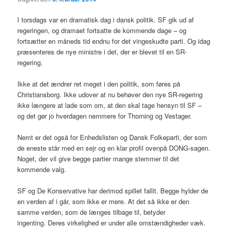
I torsdags var en dramatisk dag i dansk politik. SF gik ud af
regeringen, og dramaet fortsatte de kommende dage – og
fortsætter en måneds tid endnu for det vingeskudte parti. Og idag
præsenteres de nye ministre i det, der er blevet til en SR-
regering.
Ikke at det ændrer ret meget i den politik, som føres på
Christiansborg. Ikke udover at nu behøver den nye SR-regering
ikke længere at lade som om, at den skal tage hensyn til SF –
og det gør jo hverdagen nemmere for Thorning og Vestager.
Nemt er det også for Enhedslisten og Dansk Folkeparti, der som
de eneste står med en sejr og en klar profil ovenpå DONG-sagen.
Noget, der vil give begge partier mange stemmer til det
kommende valg.
SF og De Konservative har derimod spillet fallit. Begge hylder de
en verden af i går, som ikke er mere. At det så ikke er den
samme verden, som de længes tilbage til, betyder
ingenting. Deres virkelighed er under alle omstændigheder væk.