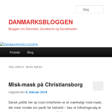
Fortsæt
Fortsæt
til
til
Søg
primært
sekundært
indhold
indhold
DANMARKSBLOGGEN
Bloggen om Danmark, Danskerne og Danskheden
Hovedmenu
Forside
Blog
TAG-ARKIV:
MISK-MASK
Misk-mask på Christiansborg
Udgivet den
6. februar 2018
Dansk politik her op mod vinterferien er et mærkeligt misk-mask,
der mest minder om panik før lukketid – læs et folketingsvalg er