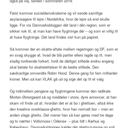
også på vej, senest i sommeren 2019.
Først kommer socialdemokraterne og vil sende samtlige
asylansøgere til lejre i Nordafrika, hvor de lejre så end skulle
ligge. For vis Danmarksbloggen dét land i dén region, som er
sikker nok til, at man kan have flygtninge dér – og som er villig til
at huse flygtninge. Dét land findes vist kun på papiret.
Så kommer der en skatte-aftale mellem regeringen og DF, som er
en svag skygge af, hvad de blå partier ellers lagde op til, men
stadig tordnende forkert, fordi de dårligst stillede endnu engang
skal betale for skattelettelser til de bedre stillede. Den
sædvanlige omvendte Robin Hood. Denne gang for fem milliarder
kroner. Men så kan VLAK gå ud og sige det op til et valg.
Og indimellem pengene og flygtningene kommer den radikale
Morten Østergaard så og meddeler i store, dyre annoncer, at han
skam vil finde ud af, hvordan det er at bo i ghettoen, altså ikke
den kreative overklasse-ghetto, hvor han normalt bor – men en
anden slags ghetto. Det mener han så kan gøres med tre dage
og to nætter i Vollsmose i Odense – plus lidt i Aarhus og
København. Danmarksbloggen kalder det ghetto-turisme og spil