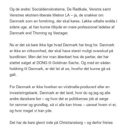
Og de andre: Socialdemokraterne, De Radikale, Venstre samt
Venstres ekstrem-liberale lillebror LA – ja, de snakker om
Danmark som en forretning, der skal køres. Løkke udtalte endda i
sidste uge, at han kunne tilbyde en mere professionel ledelse af
Danmark end Thorning og Vestager.
Nu er det så bare ikke lige hvad Danmark har brug for. Danmark
er ikke en virksomhed, der skal have størst muligt overskud på
bundlinien. Men det tror man åbenbart hos de partier, der har
støttet salget af DONG til Goldman Sachs. Og med en sådan
holdning til Danmark, er det let at se, hvorfor det kunne gå så
galt.
For Danmark er ikke hverken en vindmølle-producent eller en
investeringsbank. Danmark er det land, hvor du og jeg og alle
andre danskere bor – og hvor det er politikernes job at sørge
for rammer og grundlag, så vi alle kan trives – uanset hvem vi er,
og hvor meget vi kan yde.
Det har de bare glemt inde på Christiansborg – og derfor fristes