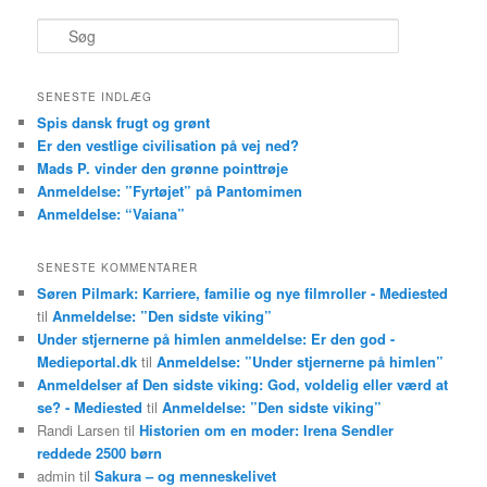
S
ø
g
SENESTE INDLÆG
Spis dansk frugt og grønt
Er den vestlige civilisation på vej ned?
Mads P. vinder den grønne pointtrøje
Anmeldelse: ”Fyrtøjet” på Pantomimen
Anmeldelse: “Vaiana”
SENESTE KOMMENTARER
Søren Pilmark: Karriere, familie og nye filmroller - Mediested
til
Anmeldelse: ”Den sidste viking”
Under stjernerne på himlen anmeldelse: Er den god -
Medieportal.dk
til
Anmeldelse: ”Under stjernerne på himlen”
Anmeldelser af Den sidste viking: God, voldelig eller værd at
se? - Mediested
til
Anmeldelse: ”Den sidste viking”
Randi Larsen
til
Historien om en moder: Irena Sendler
reddede 2500 børn
admin
til
Sakura – og menneskelivet