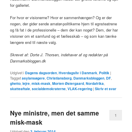
for galleriet.
For hvor er visionerne? Hvor er sammenhængen? Og er der
nogen, der gider sende amatør-politikerne hjem til egnsteatrene
og få fat i de professionelle – dem der kan noget? Dem, der har
visioner om et samfund og et fællesskab – og som kan tænke
længere end til næste valg.
Skrevet af: Dorte J. Thorsen, indehaver af og redaktør på
Danmarksbloggen.dk
Udgivet i
Dagens dagsorden
,
Hverdagsliv i Danmark
,
Politik
|
Tagget
asylansøgere
,
Christiansborg
,
Danmarksbloggen
,
DF
,
ghetto
,
lejre
,
misk-mask
,
Morten Østergaard
,
Nordafrika
,
skatteaftale
,
socialdemokraterne
,
VLAK-regering
|
Skriv et svar
Nye ministre, men det samme
1
misk-mask
Udgivet den
3. februar 2014