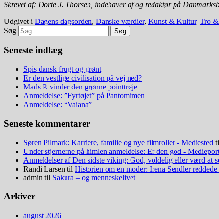
Skrevet af: Dorte J. Thorsen, indehaver af og redaktør på Danmarks
Udgivet i
Dagens dagsorden
,
Danske værdier
,
Kunst & Kultur
,
Tro &
Søg
Seneste indlæg
Spis dansk frugt og grønt
Er den vestlige civilisation på vej ned?
Mads P. vinder den grønne pointtrøje
Anmeldelse: ”Fyrtøjet” på Pantomimen
Anmeldelse: “Vaiana”
Seneste kommentarer
Søren Pilmark: Karriere, familie og nye filmroller - Mediested
t
Under stjernerne på himlen anmeldelse: Er den god - Medieport
Anmeldelser af Den sidste viking: God, voldelig eller værd at 
Randi Larsen
til
Historien om en moder: Irena Sendler reddede
admin
til
Sakura – og menneskelivet
Arkiver
august 2026