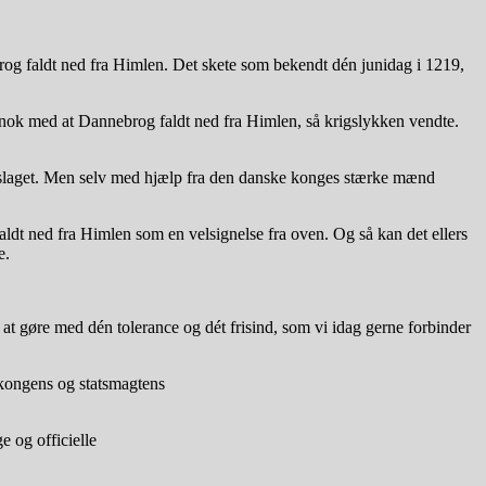
brog faldt ned fra Himlen. Det skete som bekendt dén junidag i 1219,
nok med at Dannebrog faldt ned fra Himlen, så krigslykken vendte.
 i slaget. Men selv med hjælp fra den danske konges stærke mænd
dt ned fra Himlen som en velsignelse fra oven. Og så kan det ellers
e.
at gøre med dén tolerance og dét frisind, som vi idag gerne forbinder
 kongens og statsmagtens
 og officielle