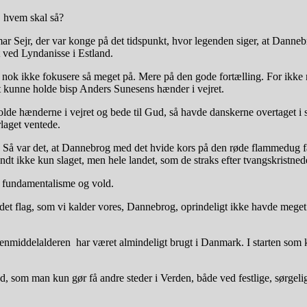
 hvem skal så?
ar Sejr, der var konge på det tidspunkt, hvor legenden siger, at Danne
t ved Lyndanisse i Estland.
nok ikke fokusere så meget på. Mere på den gode fortælling. For ikke 
 at kunne holde bisp Anders Sunesens hænder i vejret.
 holde hænderne i vejret og bede til Gud, så havde danskerne overtaget
laget ventede.
 Så var det, at Dannebrog med det hvide kors på den røde flammedug fal
ndt ikke kun slaget, men hele landet, som de straks efter tvangskristned
m fundamentalisme og vold.
det flag, som vi kalder vores, Dannebrog, oprindeligt ikke havde meget 
senmiddelalderen har været almindeligt brugt i Danmark. I starten som
 som man kun gør få andre steder i Verden, både ved festlige, sørgelige