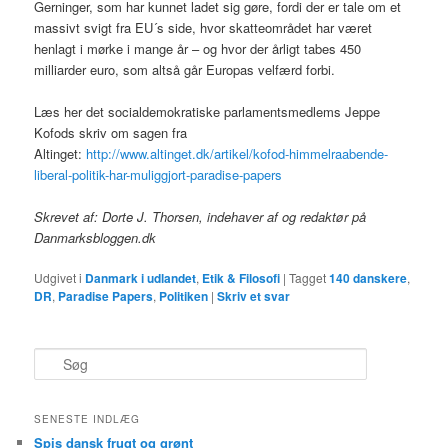
Gerninger, som har kunnet ladet sig gøre, fordi der er tale om et
massivt svigt fra EU´s side, hvor skatteområdet har været
henlagt i mørke i mange år – og hvor der årligt tabes 450
milliarder euro, som altså går Europas velfærd forbi.
Læs her det socialdemokratiske parlamentsmedlems Jeppe
Kofods skriv om sagen fra
Altinget:
http://www.altinget.dk/artikel/kofod-himmelraabende-
liberal-politik-har-muliggjort-paradise-papers
Skrevet af: Dorte J. Thorsen, indehaver af og redaktør på
Danmarksbloggen.dk
Udgivet i
Danmark i udlandet
,
Etik & Filosofi
|
Tagget
140 danskere
,
DR
,
Paradise Papers
,
Politiken
|
Skriv et svar
S
ø
g
SENESTE INDLÆG
Spis dansk frugt og grønt