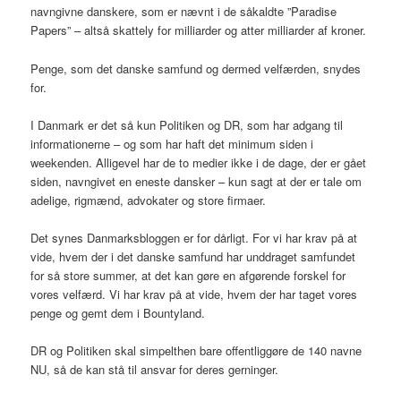
navngivne danskere, som er nævnt i de såkaldte ”Paradise
Papers” – altså skattely for milliarder og atter milliarder af kroner.
Penge, som det danske samfund og dermed velfærden, snydes
for.
I Danmark er det så kun Politiken og DR, som har adgang til
informationerne – og som har haft det minimum siden i
weekenden. Alligevel har de to medier ikke i de dage, der er gået
siden, navngivet en eneste dansker – kun sagt at der er tale om
adelige, rigmænd, advokater og store firmaer.
Det synes Danmarksbloggen er for dårligt. For vi har krav på at
vide, hvem der i det danske samfund har unddraget samfundet
for så store summer, at det kan gøre en afgørende forskel for
vores velfærd. Vi har krav på at vide, hvem der har taget vores
penge og gemt dem i Bountyland.
DR og Politiken skal simpelthen bare offentliggøre de 140 navne
NU, så de kan stå til ansvar for deres gerninger.