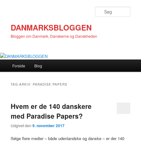
Fortsæt
Fortsæt
til
til
Søg
primært
sekundært
indhold
indhold
DANMARKSBLOGGEN
Bloggen om Danmark, Danskerne og Danskheden
Hovedmenu
Forside
Blog
TAG-ARKIV:
PARADISE PAPERS
Hvem er de 140 danskere
med Paradise Papers?
Udgivet den
9. november 2017
Ifølge flere medier – både udenlandske og danske – er der 140