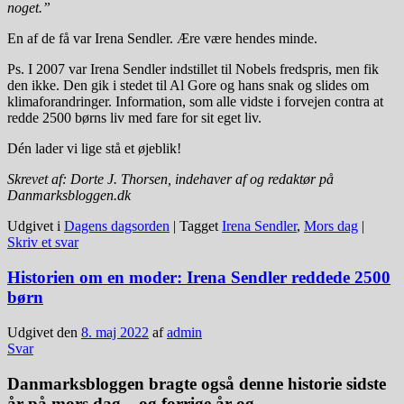
noget.”
En af de få var Irena Sendler. Ære være hendes minde.
Ps. I 2007 var Irena Sendler indstillet til Nobels fredspris, men fik
den ikke. Den gik i stedet til Al Gore og hans snak og slides om
klimaforandringer. Information, som alle vidste i forvejen contra at
redde 2500 børns liv med fare for sit eget liv.
Dén lader vi lige stå et øjeblik!
Skrevet af: Dorte J. Thorsen, indehaver af og redaktør på
Danmarksbloggen.dk
Udgivet i
Dagens dagsorden
|
Tagget
Irena Sendler
,
Mors dag
|
Skriv et svar
Historien om en moder: Irena Sendler reddede 2500
børn
Udgivet den
8. maj 2022
af
admin
Svar
Danmarksbloggen bragte også denne historie sidste
år på mors dag – og forrige år og ….