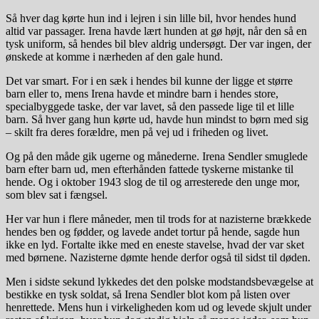
Så hver dag kørte hun ind i lejren i sin lille bil, hvor hendes hund
altid var passager. Irena havde lært hunden at gø højt, når den så en
tysk uniform, så hendes bil blev aldrig undersøgt. Der var ingen, der
ønskede at komme i nærheden af den gale hund.
Det var smart. For i en sæk i hendes bil kunne der ligge et større
barn eller to, mens Irena havde et mindre barn i hendes store,
specialbyggede taske, der var lavet, så den passede lige til et lille
barn. Så hver gang hun kørte ud, havde hun mindst to børn med sig
– skilt fra deres forældre, men på vej ud i friheden og livet.
Og på den måde gik ugerne og månederne. Irena Sendler smuglede
barn efter barn ud, men efterhånden fattede tyskerne mistanke til
hende. Og i oktober 1943 slog de til og arresterede den unge mor,
som blev sat i fængsel.
Her var hun i flere måneder, men til trods for at nazisterne brækkede
hendes ben og fødder, og lavede andet tortur på hende, sagde hun
ikke en lyd. Fortalte ikke med en eneste stavelse, hvad der var sket
med børnene. Nazisterne dømte hende derfor også til sidst til døden.
Men i sidste sekund lykkedes det den polske modstandsbevægelse at
bestikke en tysk soldat, så Irena Sendler blot kom på listen over
henrettede. Mens hun i virkeligheden kom ud og levede skjult under