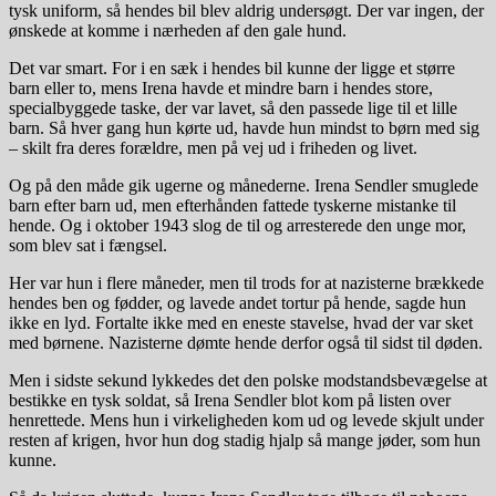
tysk uniform, så hendes bil blev aldrig undersøgt. Der var ingen, der
ønskede at komme i nærheden af den gale hund.
Det var smart. For i en sæk i hendes bil kunne der ligge et større
barn eller to, mens Irena havde et mindre barn i hendes store,
specialbyggede taske, der var lavet, så den passede lige til et lille
barn. Så hver gang hun kørte ud, havde hun mindst to børn med sig
– skilt fra deres forældre, men på vej ud i friheden og livet.
Og på den måde gik ugerne og månederne. Irena Sendler smuglede
barn efter barn ud, men efterhånden fattede tyskerne mistanke til
hende. Og i oktober 1943 slog de til og arresterede den unge mor,
som blev sat i fængsel.
Her var hun i flere måneder, men til trods for at nazisterne brækkede
hendes ben og fødder, og lavede andet tortur på hende, sagde hun
ikke en lyd. Fortalte ikke med en eneste stavelse, hvad der var sket
med børnene. Nazisterne dømte hende derfor også til sidst til døden.
Men i sidste sekund lykkedes det den polske modstandsbevægelse at
bestikke en tysk soldat, så Irena Sendler blot kom på listen over
henrettede. Mens hun i virkeligheden kom ud og levede skjult under
resten af krigen, hvor hun dog stadig hjalp så mange jøder, som hun
kunne.