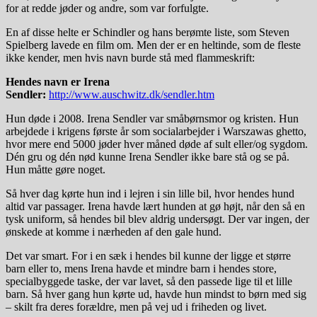
for at redde jøder og andre, som var forfulgte.
En af disse helte er Schindler og hans berømte liste, som Steven
Spielberg lavede en film om. Men der er en heltinde, som de fleste
ikke kender, men hvis navn burde stå med flammeskrift:
Hendes navn er Irena
Sendler:
http://www.auschwitz.dk/sendler.htm
Hun døde i 2008. Irena Sendler var småbørnsmor og kristen. Hun
arbejdede i krigens første år som socialarbejder i Warszawas ghetto,
hvor mere end 5000 jøder hver måned døde af sult eller/og sygdom.
Dén gru og dén nød kunne Irena Sendler ikke bare stå og se på.
Hun måtte gøre noget.
Så hver dag kørte hun ind i lejren i sin lille bil, hvor hendes hund
altid var passager. Irena havde lært hunden at gø højt, når den så en
tysk uniform, så hendes bil blev aldrig undersøgt. Der var ingen, der
ønskede at komme i nærheden af den gale hund.
Det var smart. For i en sæk i hendes bil kunne der ligge et større
barn eller to, mens Irena havde et mindre barn i hendes store,
specialbyggede taske, der var lavet, så den passede lige til et lille
barn. Så hver gang hun kørte ud, havde hun mindst to børn med sig
– skilt fra deres forældre, men på vej ud i friheden og livet.