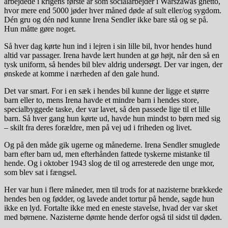
arbejdede i krigens første år som socialarbejder i Warszawas ghetto,
hvor mere end 5000 jøder hver måned døde af sult eller/og sygdom.
Dén gru og dén nød kunne Irena Sendler ikke bare stå og se på.
Hun måtte gøre noget.
Så hver dag kørte hun ind i lejren i sin lille bil, hvor hendes hund
altid var passager. Irena havde lært hunden at gø højt, når den så en
tysk uniform, så hendes bil blev aldrig undersøgt. Der var ingen, der
ønskede at komme i nærheden af den gale hund.
Det var smart. For i en sæk i hendes bil kunne der ligge et større
barn eller to, mens Irena havde et mindre barn i hendes store,
specialbyggede taske, der var lavet, så den passede lige til et lille
barn. Så hver gang hun kørte ud, havde hun mindst to børn med sig
– skilt fra deres forældre, men på vej ud i friheden og livet.
Og på den måde gik ugerne og månederne. Irena Sendler smuglede
barn efter barn ud, men efterhånden fattede tyskerne mistanke til
hende. Og i oktober 1943 slog de til og arresterede den unge mor,
som blev sat i fængsel.
Her var hun i flere måneder, men til trods for at nazisterne brækkede
hendes ben og fødder, og lavede andet tortur på hende, sagde hun
ikke en lyd. Fortalte ikke med en eneste stavelse, hvad der var sket
med børnene. Nazisterne dømte hende derfor også til sidst til døden.