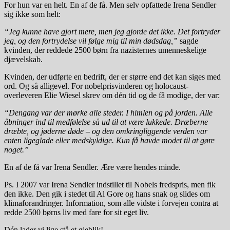
For hun var en helt. En af de få. Men selv opfattede Irena Sendler
sig ikke som helt:
“Jeg kunne have gjort mere, men jeg gjorde det ikke. Det fortryder
jeg, og den fortrydelse vil følge mig til min dødsdag,”
sagde
kvinden, der reddede 2500 børn fra nazisternes umenneskelige
djævelskab.
Kvinden, der udførte en bedrift, der er større end det kan siges med
ord. Og så alligevel. For nobelprisvinderen og holocaust-
overleveren Elie Wiesel skrev om dén tid og de få modige, der var:
“Dengang var der mørke alle steder. I himlen og på jorden. Alle
åbninger ind til medfølelse så ud til at være lukkede. Dræberne
dræbte, og jøderne døde – og den omkringliggende verden var
enten ligeglade eller medskyldige. Kun få havde modet til at gøre
noget.”
En af de få var Irena Sendler. Ære være hendes minde.
Ps. I 2007 var Irena Sendler indstillet til Nobels fredspris, men fik
den ikke. Den gik i stedet til Al Gore og hans snak og slides om
klimaforandringer. Information, som alle vidste i forvejen contra at
redde 2500 børns liv med fare for sit eget liv.
Dén lader vi lige stå et øjeblik!