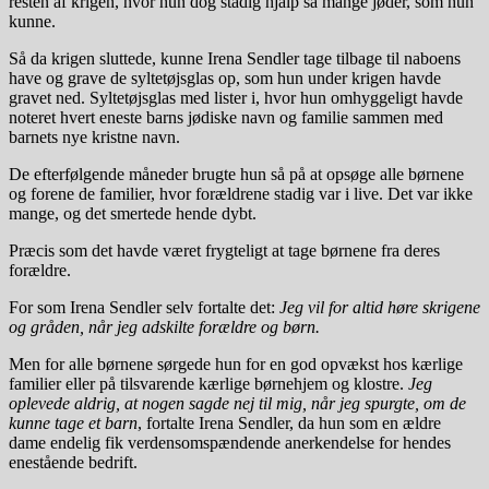
resten af krigen, hvor hun dog stadig hjalp så mange jøder, som hun
kunne.
Så da krigen sluttede, kunne Irena Sendler tage tilbage til naboens
have og grave de syltetøjsglas op, som hun under krigen havde
gravet ned. Syltetøjsglas med lister i, hvor hun omhyggeligt havde
noteret hvert eneste barns jødiske navn og familie sammen med
barnets nye kristne navn.
De efterfølgende måneder brugte hun så på at opsøge alle børnene
og forene de familier, hvor forældrene stadig var i live. Det var ikke
mange, og det smertede hende dybt.
Præcis som det havde været frygteligt at tage børnene fra deres
forældre.
For som Irena Sendler selv fortalte det:
Jeg vil for altid høre skrigene
og gråden, når jeg adskilte forældre og børn.
Men for alle børnene sørgede hun for en god opvækst hos kærlige
familier eller på tilsvarende kærlige børnehjem og klostre.
Jeg
oplevede aldrig, at nogen sagde nej til mig, når jeg spurgte, om de
kunne tage et barn
, fortalte Irena Sendler, da hun som en ældre
dame endelig fik verdensomspændende anerkendelse for hendes
enestående bedrift.