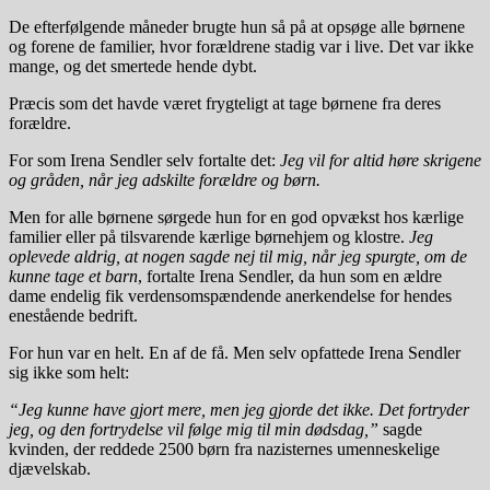
De efterfølgende måneder brugte hun så på at opsøge alle børnene
og forene de familier, hvor forældrene stadig var i live. Det var ikke
mange, og det smertede hende dybt.
Præcis som det havde været frygteligt at tage børnene fra deres
forældre.
For som Irena Sendler selv fortalte det:
Jeg vil for altid høre skrigene
og gråden, når jeg adskilte forældre og børn.
Men for alle børnene sørgede hun for en god opvækst hos kærlige
familier eller på tilsvarende kærlige børnehjem og klostre.
Jeg
oplevede aldrig, at nogen sagde nej til mig, når jeg spurgte, om de
kunne tage et barn
, fortalte Irena Sendler, da hun som en ældre
dame endelig fik verdensomspændende anerkendelse for hendes
enestående bedrift.
For hun var en helt. En af de få. Men selv opfattede Irena Sendler
sig ikke som helt:
“Jeg kunne have gjort mere, men jeg gjorde det ikke. Det fortryder
jeg, og den fortrydelse vil følge mig til min dødsdag,”
sagde
kvinden, der reddede 2500 børn fra nazisternes umenneskelige
djævelskab.