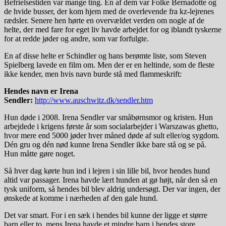
Befrielsestiden var mange ting. En af dem var Folke Bernadotte og
de hvide busser, der kom hjem med de overlevende fra kz-lejrenes
rædsler. Senere hen hørte en overvældet verden om nogle af de
helte, der med fare for eget liv havde arbejdet for og iblandt tyskerne
for at redde jøder og andre, som var forfulgte.
En af disse helte er Schindler og hans berømte liste, som Steven
Spielberg lavede en film om. Men der er en heltinde, som de fleste
ikke kender, men hvis navn burde stå med flammeskrift:
Hendes navn er Irena
Sendler:
http://www.auschwitz.dk/sendler.htm
Hun døde i 2008. Irena Sendler var småbørnsmor og kristen. Hun
arbejdede i krigens første år som socialarbejder i Warszawas ghetto,
hvor mere end 5000 jøder hver måned døde af sult eller/og sygdom.
Dén gru og dén nød kunne Irena Sendler ikke bare stå og se på.
Hun måtte gøre noget.
Så hver dag kørte hun ind i lejren i sin lille bil, hvor hendes hund
altid var passager. Irena havde lært hunden at gø højt, når den så en
tysk uniform, så hendes bil blev aldrig undersøgt. Der var ingen, der
ønskede at komme i nærheden af den gale hund.
Det var smart. For i en sæk i hendes bil kunne der ligge et større
barn eller to, mens Irena havde et mindre barn i hendes store,