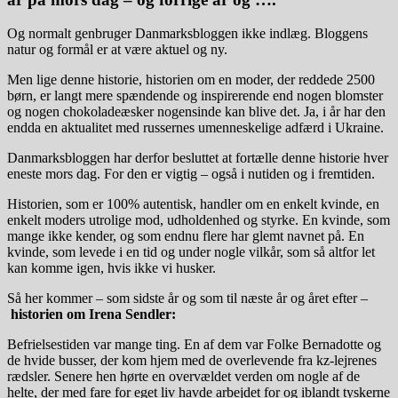
Og normalt genbruger Danmarksbloggen ikke indlæg. Bloggens
natur og formål er at være aktuel og ny.
Men lige denne historie, historien om en moder, der reddede 2500
børn, er langt mere spændende og inspirerende end nogen blomster
og nogen chokoladeæsker nogensinde kan blive det. Ja, i år har den
endda en aktualitet med russernes umenneskelige adfærd i Ukraine.
Danmarksbloggen har derfor besluttet at fortælle denne historie hver
eneste mors dag. For den er vigtig – også i nutiden og i fremtiden.
Historien, som er 100% autentisk, handler om en enkelt kvinde, en
enkelt moders utrolige mod, udholdenhed og styrke. En kvinde, som
mange ikke kender, og som endnu flere har glemt navnet på. En
kvinde, som levede i en tid og under nogle vilkår, som så altfor let
kan komme igen, hvis ikke vi husker.
Så her kommer – som sidste år og som til næste år og året efter –
historien om Irena Sendler:
Befrielsestiden var mange ting. En af dem var Folke Bernadotte og
de hvide busser, der kom hjem med de overlevende fra kz-lejrenes
rædsler. Senere hen hørte en overvældet verden om nogle af de
helte, der med fare for eget liv havde arbejdet for og iblandt tyskerne