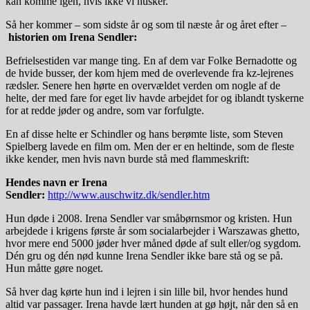
kan komme igen, hvis ikke vi husker.
Så her kommer – som sidste år og som til næste år og året efter –
historien om Irena Sendler:
Befrielsestiden var mange ting. En af dem var Folke Bernadotte og
de hvide busser, der kom hjem med de overlevende fra kz-lejrenes
rædsler. Senere hen hørte en overvældet verden om nogle af de
helte, der med fare for eget liv havde arbejdet for og iblandt tyskerne
for at redde jøder og andre, som var forfulgte.
En af disse helte er Schindler og hans berømte liste, som Steven
Spielberg lavede en film om. Men der er en heltinde, som de fleste
ikke kender, men hvis navn burde stå med flammeskrift:
Hendes navn er Irena
Sendler:
http://www.auschwitz.dk/sendler.htm
Hun døde i 2008. Irena Sendler var småbørnsmor og kristen. Hun
arbejdede i krigens første år som socialarbejder i Warszawas ghetto,
hvor mere end 5000 jøder hver måned døde af sult eller/og sygdom.
Dén gru og dén nød kunne Irena Sendler ikke bare stå og se på.
Hun måtte gøre noget.
Så hver dag kørte hun ind i lejren i sin lille bil, hvor hendes hund
altid var passager. Irena havde lært hunden at gø højt, når den så en