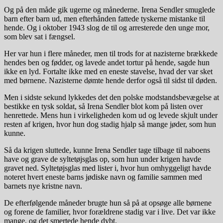
Og på den måde gik ugerne og månederne. Irena Sendler smuglede
barn efter barn ud, men efterhånden fattede tyskerne mistanke til
hende. Og i oktober 1943 slog de til og arresterede den unge mor,
som blev sat i fængsel.
Her var hun i flere måneder, men til trods for at nazisterne brækkede
hendes ben og fødder, og lavede andet tortur på hende, sagde hun
ikke en lyd. Fortalte ikke med en eneste stavelse, hvad der var sket
med børnene. Nazisterne dømte hende derfor også til sidst til døden.
Men i sidste sekund lykkedes det den polske modstandsbevægelse at
bestikke en tysk soldat, så Irena Sendler blot kom på listen over
henrettede. Mens hun i virkeligheden kom ud og levede skjult under
resten af krigen, hvor hun dog stadig hjalp så mange jøder, som hun
kunne.
Så da krigen sluttede, kunne Irena Sendler tage tilbage til naboens
have og grave de syltetøjsglas op, som hun under krigen havde
gravet ned. Syltetøjsglas med lister i, hvor hun omhyggeligt havde
noteret hvert eneste barns jødiske navn og familie sammen med
barnets nye kristne navn.
De efterfølgende måneder brugte hun så på at opsøge alle børnene
og forene de familier, hvor forældrene stadig var i live. Det var ikke
mange, og det smertede hende dybt.