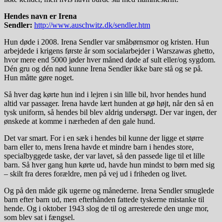
Hendes navn er Irena
Sendler:
http://www.auschwitz.dk/sendler.htm
Hun døde i 2008. Irena Sendler var småbørnsmor og kristen. Hun
arbejdede i krigens første år som socialarbejder i Warszawas ghetto,
hvor mere end 5000 jøder hver måned døde af sult eller/og sygdom.
Dén gru og dén nød kunne Irena Sendler ikke bare stå og se på.
Hun måtte gøre noget.
Så hver dag kørte hun ind i lejren i sin lille bil, hvor hendes hund
altid var passager. Irena havde lært hunden at gø højt, når den så en
tysk uniform, så hendes bil blev aldrig undersøgt. Der var ingen, der
ønskede at komme i nærheden af den gale hund.
Det var smart. For i en sæk i hendes bil kunne der ligge et større
barn eller to, mens Irena havde et mindre barn i hendes store,
specialbyggede taske, der var lavet, så den passede lige til et lille
barn. Så hver gang hun kørte ud, havde hun mindst to børn med sig
– skilt fra deres forældre, men på vej ud i friheden og livet.
Og på den måde gik ugerne og månederne. Irena Sendler smuglede
barn efter barn ud, men efterhånden fattede tyskerne mistanke til
hende. Og i oktober 1943 slog de til og arresterede den unge mor,
som blev sat i fængsel.