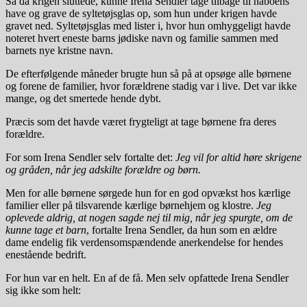
Så da krigen sluttede, kunne Irena Sendler tage tilbage til naboens
have og grave de syltetøjsglas op, som hun under krigen havde
gravet ned. Syltetøjsglas med lister i, hvor hun omhyggeligt havde
noteret hvert eneste barns jødiske navn og familie sammen med
barnets nye kristne navn.
De efterfølgende måneder brugte hun så på at opsøge alle børnene
og forene de familier, hvor forældrene stadig var i live. Det var ikke
mange, og det smertede hende dybt.
Præcis som det havde været frygteligt at tage børnene fra deres
forældre.
For som Irena Sendler selv fortalte det:
Jeg vil for altid høre skrigene
og gråden, når jeg adskilte forældre og børn.
Men for alle børnene sørgede hun for en god opvækst hos kærlige
familier eller på tilsvarende kærlige børnehjem og klostre.
Jeg
oplevede aldrig, at nogen sagde nej til mig, når jeg spurgte, om de
kunne tage et barn
, fortalte Irena Sendler, da hun som en ældre
dame endelig fik verdensomspændende anerkendelse for hendes
enestående bedrift.
For hun var en helt. En af de få. Men selv opfattede Irena Sendler
sig ikke som helt: