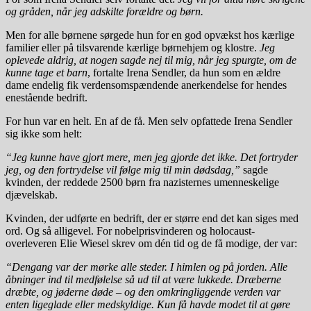
og gråden, når jeg adskilte forældre og børn.
Men for alle børnene sørgede hun for en god opvækst hos kærlige
familier eller på tilsvarende kærlige børnehjem og klostre.
Jeg
oplevede aldrig, at nogen sagde nej til mig, når jeg spurgte, om de
kunne tage et barn
, fortalte Irena Sendler, da hun som en ældre
dame endelig fik verdensomspændende anerkendelse for hendes
enestående bedrift.
For hun var en helt. En af de få. Men selv opfattede Irena Sendler
sig ikke som helt:
“Jeg kunne have gjort mere, men jeg gjorde det ikke. Det fortryder
jeg, og den fortrydelse vil følge mig til min dødsdag,”
sagde
kvinden, der reddede 2500 børn fra nazisternes umenneskelige
djævelskab.
Kvinden, der udførte en bedrift, der er større end det kan siges med
ord. Og så alligevel. For nobelprisvinderen og holocaust-
overleveren Elie Wiesel skrev om dén tid og de få modige, der var:
“Dengang var der mørke alle steder. I himlen og på jorden. Alle
åbninger ind til medfølelse så ud til at være lukkede. Dræberne
dræbte, og jøderne døde – og den omkringliggende verden var
enten ligeglade eller medskyldige. Kun få havde modet til at gøre