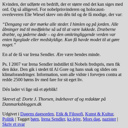
Kvinden, der udførte en bedrift, der er større end det kan siges med
ord. Og så alligevel. For nobelprisvinderen og holocaust-
overleveren Elie Wiesel skrev om dén tid og de få modige, der var:
“Dengang var der mørke alle steder. I himlen og på jorden. Alle
åbninger ind til medfølelse så ud til at være lukkede. Dræberne
dræbte, og jøderne døde – og den omkringliggende verden var
enten ligeglade eller medskyldige. Kun få havde modet til at gøre
noget.”
En af de få var Irena Sendler. Ære være hendes minde.
Ps. I 2007 var Irena Sendler indstillet til Nobels fredspris, men fik
den ikke. Den gik i stedet til Al Gore og hans snak og slides om
klimaforandringer. Information, som alle vidste i forvejen contra at
redde 2500 børns liv med fare for sit eget liv.
Dén lader vi lige stå et øjeblik!
Skrevet af: Dorte J. Thorsen, indehaver af og redaktør på
Danmarksbloggen.dk
Udgivet i
Dagens dagsorden
,
Etik & Filosofi
,
Kunst & Kultur
,
Politik
|
Tagget
børn
,
Irena Sendler
,
kz-lejre
,
Mors dag
,
nazister
|
Skriv et svar