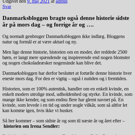
Udgivet den
9. maj 2021
af
admin
Svar
Danmarksbloggen bragte også denne historie sidste
år på mors dag – og forrige år og ….
Og normalt genbruger Danmarksbloggen ikke indlæg. Bloggens
natur og formål er at være aktuel og ny.
Men lige denne historie, historien om en moder, der reddede 2500
børn, er langt mere spændende og inspirerende end nogen blomster
og nogen chokoladeæsker nogensinde kan blive det.
Danmarksbloggen har derfor besluttet at fortælle denne historie hver
eneste mors dag. For den er vigtig – også i nutiden og i fremtiden.
Historien, som er 100% autentisk, handler om en enkelt kvinde, en
enkelt moders utrolige mod, udholdenhed og styrke. En kvinde, som
mange ikke kender, og som endnu flere har glemt navnet på. En
kvinde, som levede i en tid og under nogle vilkår, som så altfor let
kan komme igen, hvis ikke vi husker.
Så her kommer – som sidste år og som til næste år og året efter –
historien om Irena Sendler: