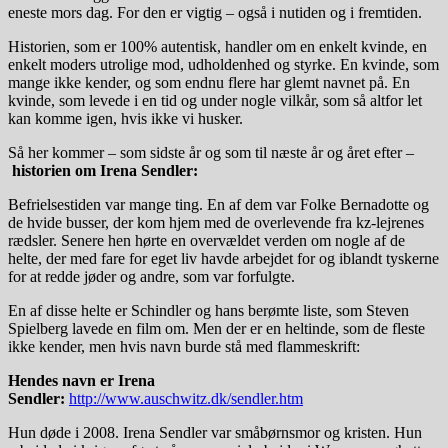
eneste mors dag. For den er vigtig – også i nutiden og i fremtiden.
Historien, som er 100% autentisk, handler om en enkelt kvinde, en
enkelt moders utrolige mod, udholdenhed og styrke. En kvinde, som
mange ikke kender, og som endnu flere har glemt navnet på. En
kvinde, som levede i en tid og under nogle vilkår, som så altfor let
kan komme igen, hvis ikke vi husker.
Så her kommer – som sidste år og som til næste år og året efter –
historien om Irena Sendler:
Befrielsestiden var mange ting. En af dem var Folke Bernadotte og
de hvide busser, der kom hjem med de overlevende fra kz-lejrenes
rædsler. Senere hen hørte en overvældet verden om nogle af de
helte, der med fare for eget liv havde arbejdet for og iblandt tyskerne
for at redde jøder og andre, som var forfulgte.
En af disse helte er Schindler og hans berømte liste, som Steven
Spielberg lavede en film om. Men der er en heltinde, som de fleste
ikke kender, men hvis navn burde stå med flammeskrift:
Hendes navn er Irena
Sendler:
http://www.auschwitz.dk/sendler.htm
Hun døde i 2008. Irena Sendler var småbørnsmor og kristen. Hun