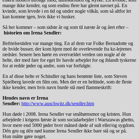
mange ikke kender, og som endnu flere har glemt navnet på. En
kvinde, som levede i en tid og under nogle vilkår, som så altfor let
kan komme igen, hvis ikke vi husker.
Så her kommer – som sidste år og som til næste år og året efter –
historien om Irena Sendler:
Befrielsestiden var mange ting. En af dem var Folke Bernadotte og
de hvide busser, der kom hjem med de overlevende fra kz-lejrenes
rædsler. Senere hen hørte en overvældet verden om nogle af de
helte, der med fare for eget liv havde arbejdet for og iblandt tyskerne
for at redde jøder og andre, som var forfulgte.
En af disse helte er Schindler og hans berømte liste, som Steven
Spielberg lavede en film om. Men der er en heltinde, som de fleste
ikke kender, men hvis navn burde stå med flammeskrift:
Hendes navn er Irena
Sendler:
http://www.auschwitz.dk/sendler.htm
Hun døde i 2008. Irena Sendler var småbørnsmor og kristen. Hun
arbejdede i krigens første år som socialarbejder i Warszawas ghetto,
hvor mere end 5000 jøder hver måned døde af sult eller/og sygdom.
Dén gru og dén nød kunne Irena Sendler ikke bare stå og se på.
Hun måtte gøre noget.