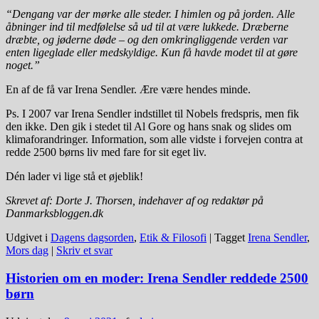
“Dengang var der mørke alle steder. I himlen og på jorden. Alle
åbninger ind til medfølelse så ud til at være lukkede. Dræberne
dræbte, og jøderne døde – og den omkringliggende verden var
enten ligeglade eller medskyldige. Kun få havde modet til at gøre
noget.”
En af de få var Irena Sendler. Ære være hendes minde.
Ps. I 2007 var Irena Sendler indstillet til Nobels fredspris, men fik
den ikke. Den gik i stedet til Al Gore og hans snak og slides om
klimaforandringer. Information, som alle vidste i forvejen contra at
redde 2500 børns liv med fare for sit eget liv.
Dén lader vi lige stå et øjeblik!
Skrevet af: Dorte J. Thorsen, indehaver af og redaktør på
Danmarksbloggen.dk
Udgivet i
Dagens dagsorden
,
Etik & Filosofi
|
Tagget
Irena Sendler
,
Mors dag
|
Skriv et svar
Historien om en moder: Irena Sendler reddede 2500
børn