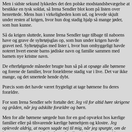
Men i sidste sekund lykkedes det den polske modstandsbevægelse at
bestikke en tysk soldat, så Irena Sendler blot kom på listen over
henrettede. Mens hun i virkeligheden kom ud, og levede skjult
under resten af krigen, hvor hun dog stadig hjalp så mange jøder,
som hun kunne.
Så da krigen sluttede, kunne Irena Sendler tage tilbage til naboens
have og grave de syltetøjsglas op, som hun under krigen havde
gravet ned. Syltetøjsglas med lister i, hvor hun omhyggeligt havde
noteret hvert eneste barns jødiske navn og familie sammen med
barnets nye kristne navn.
De efterfølgende måneder brugte hun så på at opsøge alle børnene
og forene de familier, hvor forældrene stadig var i live. Det var ikke
mange, og det smertede hende dybt.
Præcis som det havde været frygteligt at tage børnene fra deres
forældre.
For som Irena Sendler selv fortalte det:
Jeg vil for altid høre skrigene
og gråden, når jeg adskilte forældre og børn.
Men for alle børnene sørgede hun for en god opvækst hos kærlige
familier eller på tilsvarende kærlige børnehjem og klostre.
Jeg
oplevede aldrig, at nogen sagde nej til mig, når jeg spurgte, om de