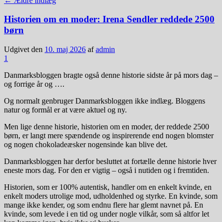
←
Ældre indlæg
Historien om en moder: Irena Sendler reddede 2500
børn
Udgivet den
10. maj 2026
af
admin
1
Danmarksbloggen bragte også denne historie sidste år på mors dag –
og forrige år og ….
Og normalt genbruger Danmarksbloggen ikke indlæg. Bloggens
natur og formål er at være aktuel og ny.
Men lige denne historie, historien om en moder, der reddede 2500
børn, er langt mere spændende og inspirerende end nogen blomster
og nogen chokoladeæsker nogensinde kan blive det.
Danmarksbloggen har derfor besluttet at fortælle denne historie hver
eneste mors dag. For den er vigtig – også i nutiden og i fremtiden.
Historien, som er 100% autentisk, handler om en enkelt kvinde, en
enkelt moders utrolige mod, udholdenhed og styrke. En kvinde, som
mange ikke kender, og som endnu flere har glemt navnet på. En
kvinde, som levede i en tid og under nogle vilkår, som så altfor let