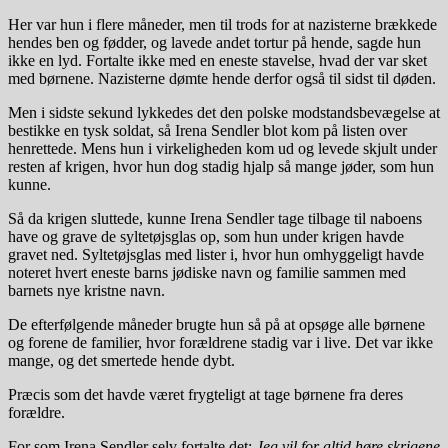
Her var hun i flere måneder, men til trods for at nazisterne brækkede
hendes ben og fødder, og lavede andet tortur på hende, sagde hun
ikke en lyd. Fortalte ikke med en eneste stavelse, hvad der var sket
med børnene. Nazisterne dømte hende derfor også til sidst til døden.
Men i sidste sekund lykkedes det den polske modstandsbevægelse at
bestikke en tysk soldat, så Irena Sendler blot kom på listen over
henrettede. Mens hun i virkeligheden kom ud og levede skjult under
resten af krigen, hvor hun dog stadig hjalp så mange jøder, som hun
kunne.
Så da krigen sluttede, kunne Irena Sendler tage tilbage til naboens
have og grave de syltetøjsglas op, som hun under krigen havde
gravet ned. Syltetøjsglas med lister i, hvor hun omhyggeligt havde
noteret hvert eneste barns jødiske navn og familie sammen med
barnets nye kristne navn.
De efterfølgende måneder brugte hun så på at opsøge alle børnene
og forene de familier, hvor forældrene stadig var i live. Det var ikke
mange, og det smertede hende dybt.
Præcis som det havde været frygteligt at tage børnene fra deres
forældre.
For som Irena Sendler selv fortalte det:
Jeg vil for altid høre skrigene