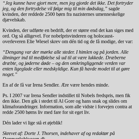
“Jeg kunne have gjort mere, men jeg gjorde det ikke. Det fortryder
jeg, og den fortrydelse vil følge mig til min dødsdag,”
sagde
kvinden, der reddede 2500 børn fra nazisternes umenneskelige
djævelskab.
Kvinden, der udførte en bedrift, der er større end det kan siges med
ord. Og så alligevel. For nobelprisvinderen og holocaust-
overleveren Elie Wiesel skrev om dén tid og de få modige, der var:
“Dengang var der mørke alle steder. I himlen og på jorden. Alle
åbninger ind til medfølelse så ud til at være lukkede. Dræberne
dræbte, og jøderne døde – og den omkringliggende verden var
enten ligeglade eller medskyldige. Kun få havde modet til at gøre
noget.”
En af de få var Irena Sendler. Ære være hendes minde.
Ps. I 2007 var Irena Sendler indstillet til Nobels fredspris, men fik
den ikke. Den gik i stedet til Al Gore og hans snak og slides om
klimaforandringer. Information, som alle vidste i forvejen contra at
redde 2500 børns liv med fare for sit eget liv.
Dén lader vi lige stå et øjeblik!
Skrevet af: Dorte J. Thorsen, indehaver af og redaktør på
Danmarksbloggen.dk