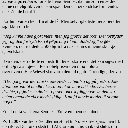
kunne tage et barn
, fortalte Irena Sendler, da hun som en ældre
dame endelig fik verdensomspændende anerkendelse for hendes
enestående bedrift.
For hun var en helt. En af de få. Men selv opfattede Irena Sendler
sig ikke som helt:
“Jeg kunne have gjort mere, men jeg gjorde det ikke. Det fortryder
jeg, og den fortrydelse vil følge mig til min dødsdag,”
sagde
kvinden, der reddede 2500 børn fra nazisternes umenneskelige
djævelskab.
Kvinden, der udførte en bedrift, der er større end det kan siges med
ord. Og så alligevel. For nobelprisvinderen og holocaust-
overleveren Elie Wiesel skrev om dén tid og de få modige, der var:
“Dengang var der mørke alle steder. I himlen og på jorden. Alle
åbninger ind til medfølelse så ud til at være lukkede. Dræberne
dræbte, og jøderne døde – og den omkringliggende verden var
enten ligeglade eller medskyldige. Kun få havde modet til at gøre
noget.”
En af de få var Irena Sendler. Ære være hendes minde.
Ps. I 2007 var Irena Sendler indstillet til Nobels fredspris, men fik
den ikke. Den gik i stedet til Al Gore og hans snak og slides om