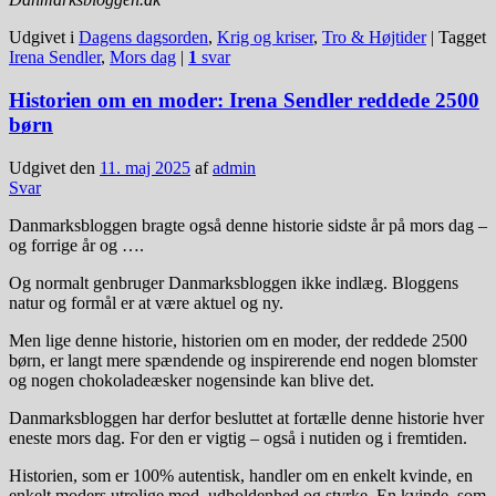
Udgivet i
Dagens dagsorden
,
Krig og kriser
,
Tro & Højtider
|
Tagget
Irena Sendler
,
Mors dag
|
1
svar
Historien om en moder: Irena Sendler reddede 2500
børn
Udgivet den
11. maj 2025
af
admin
Svar
Danmarksbloggen bragte også denne historie sidste år på mors dag –
og forrige år og ….
Og normalt genbruger Danmarksbloggen ikke indlæg. Bloggens
natur og formål er at være aktuel og ny.
Men lige denne historie, historien om en moder, der reddede 2500
børn, er langt mere spændende og inspirerende end nogen blomster
og nogen chokoladeæsker nogensinde kan blive det.
Danmarksbloggen har derfor besluttet at fortælle denne historie hver
eneste mors dag. For den er vigtig – også i nutiden og i fremtiden.
Historien, som er 100% autentisk, handler om en enkelt kvinde, en
enkelt moders utrolige mod, udholdenhed og styrke. En kvinde, som