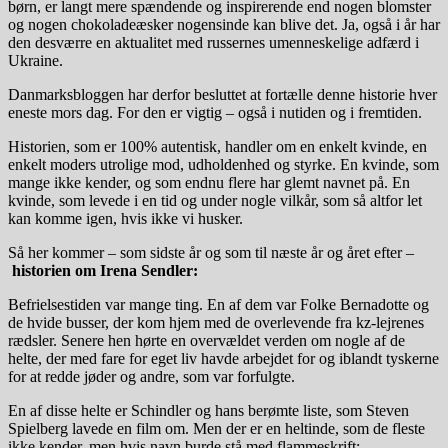
børn, er langt mere spændende og inspirerende end nogen blomster
og nogen chokoladeæsker nogensinde kan blive det. Ja, også i år har
den desværre en aktualitet med russernes umenneskelige adfærd i
Ukraine.
Danmarksbloggen har derfor besluttet at fortælle denne historie hver
eneste mors dag. For den er vigtig – også i nutiden og i fremtiden.
Historien, som er 100% autentisk, handler om en enkelt kvinde, en
enkelt moders utrolige mod, udholdenhed og styrke. En kvinde, som
mange ikke kender, og som endnu flere har glemt navnet på. En
kvinde, som levede i en tid og under nogle vilkår, som så altfor let
kan komme igen, hvis ikke vi husker.
Så her kommer – som sidste år og som til næste år og året efter –
historien om Irena Sendler:
Befrielsestiden var mange ting. En af dem var Folke Bernadotte og
de hvide busser, der kom hjem med de overlevende fra kz-lejrenes
rædsler. Senere hen hørte en overvældet verden om nogle af de
helte, der med fare for eget liv havde arbejdet for og iblandt tyskerne
for at redde jøder og andre, som var forfulgte.
En af disse helte er Schindler og hans berømte liste, som Steven
Spielberg lavede en film om. Men der er en heltinde, som de fleste
ikke kender, men hvis navn burde stå med flammeskrift: