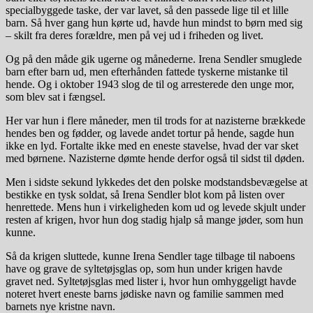
specialbyggede taske, der var lavet, så den passede lige til et lille
barn. Så hver gang hun kørte ud, havde hun mindst to børn med sig
– skilt fra deres forældre, men på vej ud i friheden og livet.
Og på den måde gik ugerne og månederne. Irena Sendler smuglede
barn efter barn ud, men efterhånden fattede tyskerne mistanke til
hende. Og i oktober 1943 slog de til og arresterede den unge mor,
som blev sat i fængsel.
Her var hun i flere måneder, men til trods for at nazisterne brækkede
hendes ben og fødder, og lavede andet tortur på hende, sagde hun
ikke en lyd. Fortalte ikke med en eneste stavelse, hvad der var sket
med børnene. Nazisterne dømte hende derfor også til sidst til døden.
Men i sidste sekund lykkedes det den polske modstandsbevægelse at
bestikke en tysk soldat, så Irena Sendler blot kom på listen over
henrettede. Mens hun i virkeligheden kom ud og levede skjult under
resten af krigen, hvor hun dog stadig hjalp så mange jøder, som hun
kunne.
Så da krigen sluttede, kunne Irena Sendler tage tilbage til naboens
have og grave de syltetøjsglas op, som hun under krigen havde
gravet ned. Syltetøjsglas med lister i, hvor hun omhyggeligt havde
noteret hvert eneste barns jødiske navn og familie sammen med
barnets nye kristne navn.