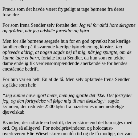
Præcis som det havde været frygteligt at tage børnene fra deres
forældre.
For som Irena Sendler selv fortalte det:
Jeg vil for altid høre skrigene
og gråden, når jeg adskilte forældre og børn.
Men for alle børnene sørgede hun for en god opvækst hos kærlige
familier eller på tilsvarende kærlige børnehjem og klostre.
Jeg
oplevede aldrig, at nogen sagde nej til mig, når jeg spurgte, om de
kunne tage et barn
, fortalte Irena Sendler, da hun som en ældre
dame endelig fik verdensomspændende anerkendelse for hendes
enestående bedrift.
For hun var en helt. En af de få. Men selv opfattede Irena Sendler
sig ikke som helt:
“Jeg kunne have gjort mere, men jeg gjorde det ikke. Det fortryder
jeg, og den fortrydelse vil følge mig til min dødsdag,”
sagde
kvinden, der reddede 2500 børn fra nazisternes umenneskelige
djævelskab.
Kvinden, der udførte en bedrift, der er større end det kan siges med
ord. Og så alligevel. For nobelprisvinderen og holocaust-
overleveren Elie Wiesel skrev om dén tid og de få modige, der var: