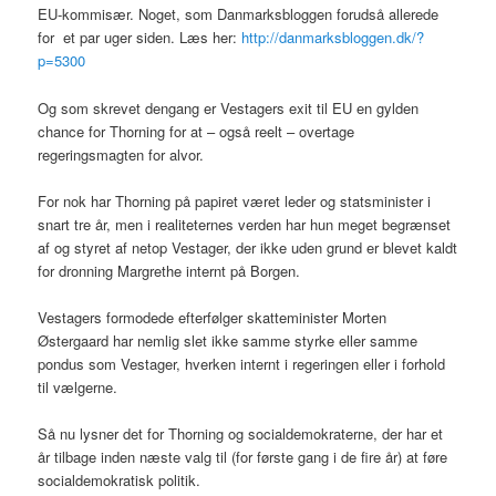
EU-kommisær. Noget, som Danmarksbloggen forudså allerede
for et par uger siden. Læs her:
http://danmarksbloggen.dk/?
p=5300
Og som skrevet dengang er Vestagers exit til EU en gylden
chance for Thorning for at – også reelt – overtage
regeringsmagten for alvor.
For nok har Thorning på papiret været leder og statsminister i
snart tre år, men i realiteternes verden har hun meget begrænset
af og styret af netop Vestager, der ikke uden grund er blevet kaldt
for dronning Margrethe internt på Borgen.
Vestagers formodede efterfølger skatteminister Morten
Østergaard har nemlig slet ikke samme styrke eller samme
pondus som Vestager, hverken internt i regeringen eller i forhold
til vælgerne.
Så nu lysner det for Thorning og socialdemokraterne, der har et
år tilbage inden næste valg til (for første gang i de fire år) at føre
socialdemokratisk politik.