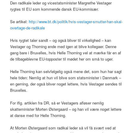
Den radikale leder og vicestatsminister Margrethe Vestager
rygtes til EU som kommende dansk EU-kommisær.
Se artikel:
http://www.bt.dk/politik/hvis-vestager-smutter-han-skal-
overtage-de-radikale
Hvis rygtet taler sandt – og også bliver til virkelighed – kan
Vestager og Thorning ende med igen at blive kollegaer. Denne
gang bare i Bruxelles, hvis Helle Thorning vel at mærke får en af
de tilbageblevne EU-topposter til mødet her om små to uger.
Helle Thorning kan selvfølgelig også mene det, som hun har sagt
hele tiden: Nemlig at hun vil blive som statsminister i Danmark –
en gerning, der også bliver noget lettere, hvis Vestager sendes til
Bruxelles.
For iflg. artiklen fra DR, så er Vestagers afløser nemlig
skatteminister Morten Østergaard – og han vil være noget lettere
at danse med for Helle Thorning.
At Morten Østergaard som radikal leder så vil få svært ved at