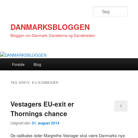
Fortsæt
Fortsæt
til
til
Søg
primært
sekundært
indhold
indhold
DANMARKSBLOGGEN
Bloggen om Danmark, Danskerne og Danskheden
Hovedmenu
Forside
Blog
TAG-ARKIV:
EU-KOMMISÆR
Vestagers EU-exit er
1
Thornings chance
Udgivet den
31. august 2014
De radikales leder Margrethe Vestager skal være Danmarks nye