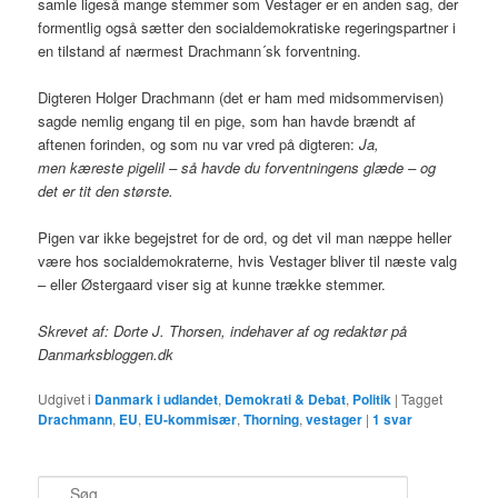
samle ligeså mange stemmer som Vestager er en anden sag, der
formentlig også sætter den socialdemokratiske regeringspartner i
en tilstand af nærmest Drachmann´sk forventning.
Digteren Holger Drachmann (det er ham med midsommervisen)
sagde nemlig engang til en pige, som han havde brændt af
aftenen forinden, og som nu var vred på digteren:
Ja,
men kæreste pigelil – så havde du forventningens glæde – og
det er tit den største.
Pigen var ikke begejstret for de ord, og det vil man næppe heller
være hos socialdemokraterne, hvis Vestager bliver til næste valg
– eller Østergaard viser sig at kunne trække stemmer.
Skrevet af: Dorte J. Thorsen, indehaver af og redaktør på
Danmarksbloggen.dk
Udgivet i
Danmark i udlandet
,
Demokrati & Debat
,
Politik
|
Tagget
Drachmann
,
EU
,
EU-kommisær
,
Thorning
,
vestager
|
1
svar
S