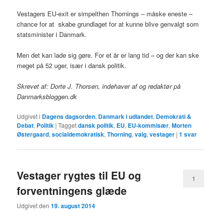
Vestagers EU-exit er simpelthen Thornings – måske eneste –
chance for at skabe grundlaget for at kunne blive genvalgt som
statsminister i Danmark.
Men det kan lade sig gøre. For et år er lang tid – og der kan ske
meget på 52 uger, især i dansk politik.
Skrevet af: Dorte J. Thorsen, indehaver af og redaktør på
Danmarksbloggen.dk
Udgivet i
Dagens dagsorden
,
Danmark i udlandet
,
Demokrati &
Debat
,
Politik
|
Tagget
dansk politik
,
EU
,
EU-kommisær
,
Morten
Østergaard
,
socialdemokratisk
,
Thorning
,
valg
,
vestager
|
1
svar
Vestager rygtes til EU og
1
forventningens glæde
Udgivet den
19. august 2014