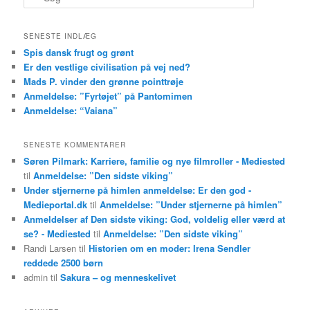
ø
g
SENESTE INDLÆG
Spis dansk frugt og grønt
Er den vestlige civilisation på vej ned?
Mads P. vinder den grønne pointtrøje
Anmeldelse: ”Fyrtøjet” på Pantomimen
Anmeldelse: “Vaiana”
SENESTE KOMMENTARER
Søren Pilmark: Karriere, familie og nye filmroller - Mediested
til
Anmeldelse: ”Den sidste viking”
Under stjernerne på himlen anmeldelse: Er den god -
Medieportal.dk
til
Anmeldelse: ”Under stjernerne på himlen”
Anmeldelser af Den sidste viking: God, voldelig eller værd at
se? - Mediested
til
Anmeldelse: ”Den sidste viking”
Randi Larsen
til
Historien om en moder: Irena Sendler
reddede 2500 børn
admin
til
Sakura – og menneskelivet