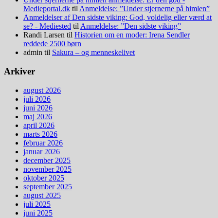
Medieportal.dk
til
Anmeldelse: ”Under stjernerne på himlen”
Anmeldelser af Den sidste viking: God, voldelig eller værd at
se? - Mediested
til
Anmeldelse: ”Den sidste viking”
Randi Larsen
til
Historien om en moder: Irena Sendler
reddede 2500 børn
admin
til
Sakura – og menneskelivet
Arkiver
august 2026
juli 2026
juni 2026
maj 2026
april 2026
marts 2026
februar 2026
januar 2026
december 2025
november 2025
oktober 2025
september 2025
august 2025
juli 2025
juni 2025