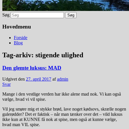
Søg
Hovedmenu
Forside
Blog
Tag-arkiv:
stigende ulighed
Den glemte luksus: MAD
Udgivet den
27. april 2017
af
admin
Svar
Mange i den vestlige verden har ikke alene mad nok. Vi kan også
vælge, hvad vi vil spise.
Vil jeg smøre mig et stykke brød, lave noget kødsovs, skrælle nogen
gulerødder? Det er faktisk – når man tænker over det – vild luksus
ikke kun at KUNNE få nok at spise, men også at kunne vælge,
hvad man VIL spise.