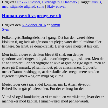
Udgivet i
Etik & Filosofi
,
Hverdagsliv i Danmark
|
Tagget
luksus
,
mad
,
stigende ulighed
,
sulte
|
Skriv et svar
Human-værdi vs penge-værdi
Udgivet den
6. oktober 2016
af
admin
Svar
Folketingets åbningsdebat er i gang. Det har den været siden
klokken ti, og hvis alt går som det plejer, varer den til midnat eller
længere. Så langt, så demokratisk. Der er også meget at tale om.
Men indtil videre er det kun blevet til snak om de nye
ejendomsvurderinger, boligskatte-ordningen og topskatten. Men det
er helt forkert. For det vigtigste er ikke at gøre de rige rigere, men at
passe på Danmark, på samfundet, på os allesammen. Og derfor
mener Danmarksbloggen, at der skulle tales meget mere om den
stigende ulighed – og om miljø og klima.
Meget tyder også på, at det kommer, når fx Alternativet og
Enhedslisten går på talerstolen. For der er brug for det.
Vi må så også konkludre, at vi er midt i en værdi-kamp, hvor det er
mennesker mod kapital. Human-værdi mod penge-værdi.