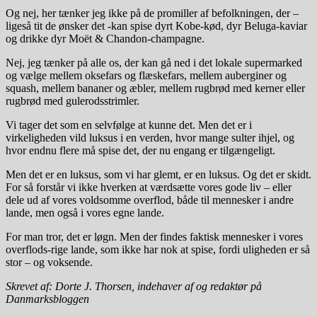
Og nej, her tænker jeg ikke på de promiller af befolkningen, der –
ligeså tit de ønsker det -kan spise dyrt Kobe-kød, dyr Beluga-kaviar
og drikke dyr Moët & Chandon-champagne.
Nej, jeg tænker på alle os, der kan gå ned i det lokale supermarked
og vælge mellem oksefars og flæskefars, mellem auberginer og
squash, mellem bananer og æbler, mellem rugbrød med kerner eller
rugbrød med gulerodsstrimler.
Vi tager det som en selvfølge at kunne det. Men det er i
virkeligheden vild luksus i en verden, hvor mange sulter ihjel, og
hvor endnu flere må spise det, der nu engang er tilgængeligt.
Men det er en luksus, som vi har glemt, er en luksus. Og det er skidt.
For så forstår vi ikke hverken at værdsætte vores gode liv – eller
dele ud af vores voldsomme overflod, både til mennesker i andre
lande, men også i vores egne lande.
For man tror, det er løgn. Men der findes faktisk mennesker i vores
overflods-rige lande, som ikke har nok at spise, fordi uligheden er så
stor – og voksende.
Skrevet af: Dorte J. Thorsen, indehaver af og redaktør på
Danmarksbloggen