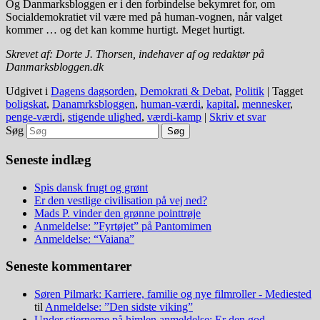
Og Danmarksbloggen er i den forbindelse bekymret for, om
Socialdemokratiet vil være med på human-vognen, når valget
kommer … og det kan komme hurtigt. Meget hurtigt.
Skrevet af: Dorte J. Thorsen, indehaver af og redaktør på
Danmarksbloggen.dk
Udgivet i
Dagens dagsorden
,
Demokrati & Debat
,
Politik
|
Tagget
boligskat
,
Danamrksbloggen
,
human-værdi
,
kapital
,
mennesker
,
penge-værdi
,
stigende ulighed
,
værdi-kamp
|
Skriv et svar
Søg
Seneste indlæg
Spis dansk frugt og grønt
Er den vestlige civilisation på vej ned?
Mads P. vinder den grønne pointtrøje
Anmeldelse: ”Fyrtøjet” på Pantomimen
Anmeldelse: “Vaiana”
Seneste kommentarer
Søren Pilmark: Karriere, familie og nye filmroller - Mediested
til
Anmeldelse: ”Den sidste viking”
Under stjernerne på himlen anmeldelse: Er den god -