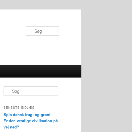
Søg
S
ø
g
SENESTE INDLÆG
Spis dansk frugt og grønt
Er den vestlige civilisation på
vej ned?