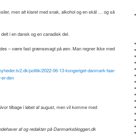
iler, men alt klaret med snak, alkohol og en skål … og så
delt i en dansk og en canadisk del.
 vides – være fast grænsevagt på øen. Man regner ikke med
/nyheder.tv2.dk/politik/2022-06-13-kongeriget-danmark-faar-
-er-den
vor tilbage i løbet af august, men vil komme med
 indehaver af og redaktør på Danmarksbloggen.dk