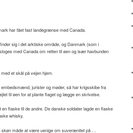
mark har fået fast landegrænse med Canada.
inder sig i det arktiske område, og Danmark (som i
s sloges med Canada om retten til øen og især havbunden
 med et skål på vejen hjem.
 embedsmænd, jurister og møder, så har krigsskibe fra
et til øen for at plante flaget og lægge en skrivelse.
 en flaske til de andre. De danske soldater lagde en flaske
aske whisky.
og skøn måde at være uenige om suverænitet på …