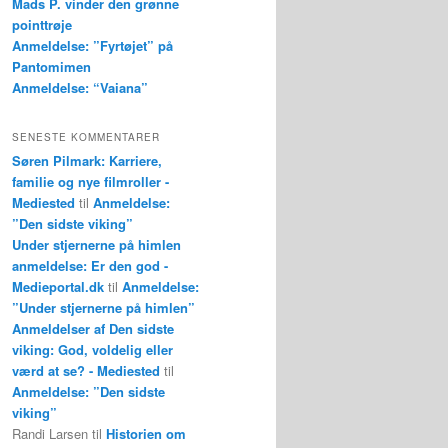
Mads P. vinder den grønne
pointtrøje
Anmeldelse: ”Fyrtøjet” på
Pantomimen
Anmeldelse: “Vaiana”
SENESTE KOMMENTARER
Søren Pilmark: Karriere,
familie og nye filmroller -
Mediested
til
Anmeldelse:
”Den sidste viking”
Under stjernerne på himlen
anmeldelse: Er den god -
Medieportal.dk
til
Anmeldelse:
”Under stjernerne på himlen”
Anmeldelser af Den sidste
viking: God, voldelig eller
værd at se? - Mediested
til
Anmeldelse: ”Den sidste
viking”
Randi Larsen
til
Historien om