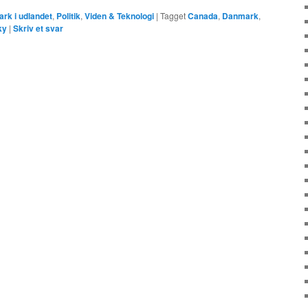
rk i udlandet
,
Politik
,
Viden & Teknologi
|
Tagget
Canada
,
Danmark
,
ky
|
Skriv et svar