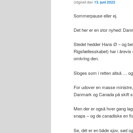
Udgivet den
13. juni 2022
Sommerpause eller ej.
Det her er en stor nyhed: Dan
Stedet hedder Hans Ø – og bef
Rigsfællesskabet) har i årevi
omkring den.
Sloges som i retten altså … og
For udover en masse ministre,
Danmark og Canada på skift sejl
Men der er også hver gang lagt
snaps – og de canadiske en fl
Se, dét er en både sjov, sød 