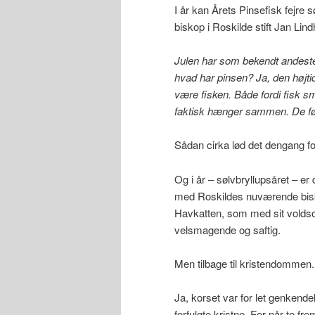
I år kan Årets Pinsefisk fejre 
biskop i Roskilde stift Jan Lindh
Julen har som bekendt andest
hvad har pinsen?
Ja, den højti
være fisken. Både fordi fisk s
faktisk hænger sammen. De før
Sådan cirka lød det dengang fo
Og i år – sølvbryllupsåret –
med Roskildes nuværende bisk
Havkatten, som med sit vold
velsmagende og saftig.
Men tilbage til kristendommen.
Ja, korset var for let genkende
forfulgte kristne. For når to 