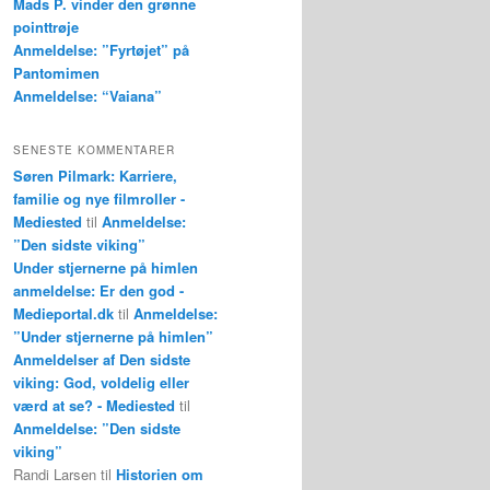
Mads P. vinder den grønne
pointtrøje
Anmeldelse: ”Fyrtøjet” på
Pantomimen
Anmeldelse: “Vaiana”
SENESTE KOMMENTARER
Søren Pilmark: Karriere,
familie og nye filmroller -
Mediested
til
Anmeldelse:
”Den sidste viking”
Under stjernerne på himlen
anmeldelse: Er den god -
Medieportal.dk
til
Anmeldelse:
”Under stjernerne på himlen”
Anmeldelser af Den sidste
viking: God, voldelig eller
værd at se? - Mediested
til
Anmeldelse: ”Den sidste
viking”
Randi Larsen
til
Historien om