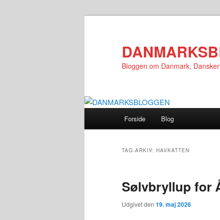
Fortsæt
Fortsæt
til
til
primært
sekundært
DANMARKSB
indhold
indhold
Bloggen om Danmark, Danske
Hovedmenu
Forside
Blog
TAG-ARKIV:
HAVKATTEN
Sølvbryllup for 
Udgivet den
19. maj 2026