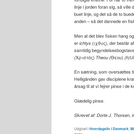
linje i jorden foran sig, så vil
buet linje, og det så de to bue
anden – så det dannede en fisk.
Men at det blev fisken hang o
er
ichtys
(ιχθυς), der består af
samtidig begyndelsesbogstav
(
Χριστός)
Theou (
Θεου)
(h)Ui
En sætning, som oversættes til
Helligånden gav disciplene kraft
årsag til at vi fejrer pinse i de k
Glædelig pinse.
Skrevet af: Dorte J. Thorsen,
Udgivet i
Hverdagsliv i Danmark
,
Mi