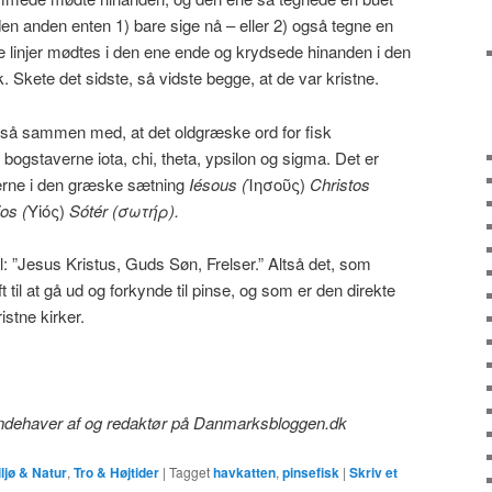
le den anden enten 1) bare sige nå – eller 2) også tegne en
de linjer mødtes i den ene ende og krydsede hinanden i den
 Skete det sidste, så vidste begge, at de var kristne.
gså sammen med, at det oldgræske ord for fisk
 bogstaverne iota, chi, theta, ypsilon og sigma. Det er
erne i den græske sætning
Iésous (
Ἰησοῦς)
Christos
os (
Υἱός)
Sótér (σωτήρ).
: ”Jesus Kristus, Guds Søn, Frelser.” Altså det, som
 til at gå ud og forkynde til pinse, og som er den direkte
ristne kirker.
 indehaver af og redaktør på Danmarksbloggen.dk
ljø & Natur
,
Tro & Højtider
|
Tagget
havkatten
,
pinsefisk
|
Skriv et