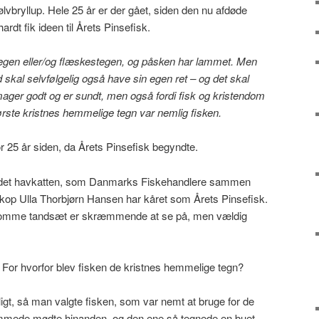
sølvbryllup. Hele 25 år er der gået, siden den nu afdøde
ardt fik ideen til Årets Pinsefisk.
egen eller/og flæskestegen, og påsken har lammet. Men
d skal selvfølgelig også have sin egen ret – og det skal
mager godt og er sundt, men også fordi fisk og kristendom
ste kristnes hemmelige tegn var nemlig fisken.
r 25 år siden, da Årets Pinsefisk begyndte.
 er det havkatten, som Danmarks Fiskehandlere sammen
op Ulla Thorbjørn Hansen har kåret som Årets Pinsefisk.
somme tandsæt er skræmmende at se på, men vældig
 For hvorfor blev fisken de kristnes hemmelige tegn?
ligt, så man valgte fisken, som var nemt at bruge for de
fremmede mødte hinanden, og den ene så tegnede en buet