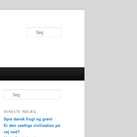
Søg
S
ø
g
SENESTE INDLÆG
Spis dansk frugt og grønt
Er den vestlige civilisation på
vej ned?