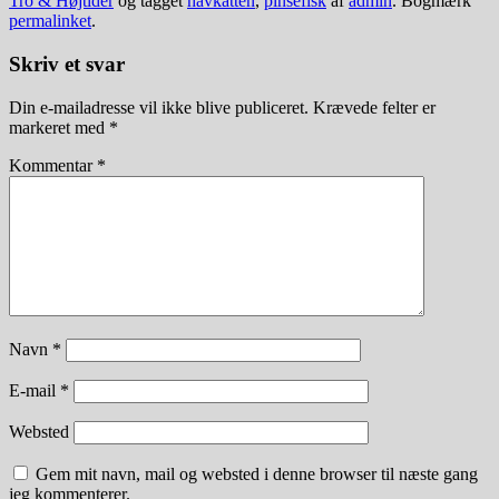
Tro & Højtider
og tagget
havkatten
,
pinsefisk
af
admin
. Bogmærk
permalinket
.
Skriv et svar
Din e-mailadresse vil ikke blive publiceret.
Krævede felter er
markeret med
*
Kommentar
*
Navn
*
E-mail
*
Websted
Gem mit navn, mail og websted i denne browser til næste gang
jeg kommenterer.