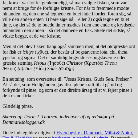
Ja, korset var for let genkendeligt, så man valgte fisken, som var
nemt at bruge for de forfulgte kristne. For når to fremmede mødte
hinanden, og den ene så tegnede en buet linje i jorden foran sig, så
ville den anden enten 1) bare sige nå – eller 2) også tegne en buet
linje, og det så de to buede linjer mødtes i den ene ende og krydsede
hinanden i den anden – så det dannede en fisk. Skete det sidste, så
vidste begge, at de var kristne.
Men at det blev fisken hang også sammen med, at det oldgræske ord
for fisk er
ichtys
(ιχθυς), der består af bogstaverne iota, chi, theta,
ypsilon og sigma. Det er samtidig begyndelsesbogstaverne i den
græske sætning
Iésous (
Ἰησοῦς)
Christos (
Χριστός)
Theou
(
Θεου)
(h)Uios (
Υἱός)
Sótér (σωτήρ).
En sætning, som oversættes til: ”Jesus Kristus, Guds Søn, Frelser.”
Altså det, som Helligånden gav disciplene kraft til at gå ud og
forkynde til pinse, og som er den direkte årsag til at vi fejrer pinse i
de kristne kirker.
Glædelig pinse.
Skrevet af: Dorte J. Thorsen, indehaver af og redaktør på
Danmarksbloggen.dk
Dette indlæg blev udgivet i
Hverdagsliv i Danmark
,
Miljø & Natur
,