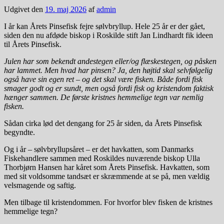
Udgivet den
19. maj 2026
af
admin
I år kan Årets Pinsefisk fejre sølvbryllup. Hele 25 år er der gået,
siden den nu afdøde biskop i Roskilde stift Jan Lindhardt fik ideen
til Årets Pinsefisk.
Julen har som bekendt andestegen eller/og flæskestegen, og påsken
har lammet. Men hvad har pinsen?
Ja, den højtid skal selvfølgelig
også have sin egen ret – og det skal være fisken. Både fordi fisk
smager godt og er sundt, men også fordi fisk og kristendom faktisk
hænger sammen. De første kristnes hemmelige tegn var nemlig
fisken.
Sådan cirka lød det dengang for 25 år siden, da Årets Pinsefisk
begyndte.
Og i år – sølvbryllupsåret – er det havkatten, som Danmarks
Fiskehandlere sammen med Roskildes nuværende biskop Ulla
Thorbjørn Hansen har kåret som Årets Pinsefisk. Havkatten, som
med sit voldsomme tandsæt er skræmmende at se på, men vældig
velsmagende og saftig.
Men tilbage til kristendommen. For hvorfor blev fisken de kristnes
hemmelige tegn?