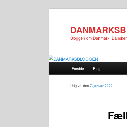
Fortsæt
til
primært
DANMARKSB
indhold
Bloggen om Danmark, Danske
Hovedmenu
Forside
Blog
Udgivet den
7. januar 2022
Fæl