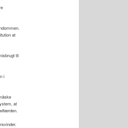
re
stendommen.
tution at
isbrugt til
n i
 måske
ystem, at
velfærden.
rsvinder.