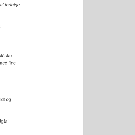
at forfølge
.
 Måske
 med fine
ldt og
går i