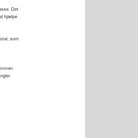
asse. Det
al hjælpe
moral, som
dommen
ngler