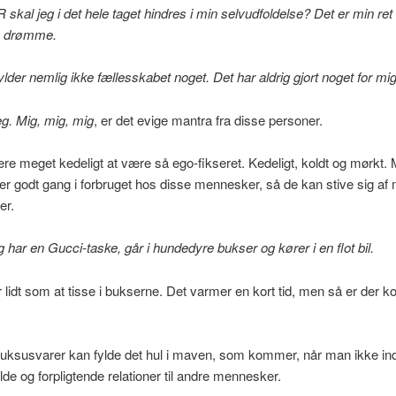
al jeg i det hele taget hindres i min selvudfoldelse? Det er min ret 
e drømme.
ylder nemlig ikke fællesskabet noget. Det har aldrig gjort noget for mig
jeg. Mig, mig, mig
, er det evige mantra fra disse personer.
e meget kedeligt at være så ego-fikseret. Kedeligt, koldt og mørkt.
 er godt gang i forbruget hos disse mennesker, så de kan stive sig af
er.
g har en Gucci-taske, går i hundedyre bukser og kører i en flot bil.
 lidt som at tisse i bukserne. Det varmer en kort tid, men så er der ko
luksusvarer kan fylde det hul i maven, som kommer, når man ikke ind
de og forpligtende relationer til andre mennesker.