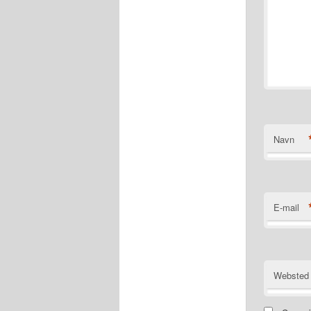
Navn
E-mail
Websted