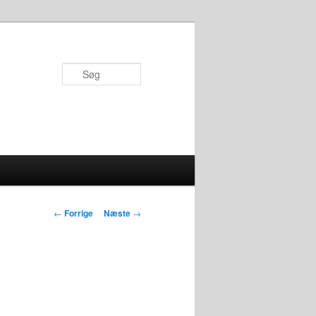
Søg
Indlægsnavigation
←
Forrige
Næste
→