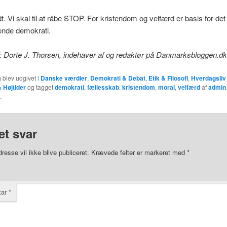
dt. Vi skal til at råbe STOP. For kristendom og velfærd er basis for det
ende demokrati.
: Dorte J. Thorsen, indehaver af og redaktør på Danmarksbloggen.dk
 blev udgivet i
Danske værdier
,
Demokrati & Debat
,
Etik & Filosofi
,
Hverdagsliv
& Højtider
og tagget
demokrati
,
fællesskab
,
kristendom
,
moral
,
velfærd
af
admin
.
et svar
resse vil ikke blive publiceret.
Krævede felter er markeret med
*
tar
*