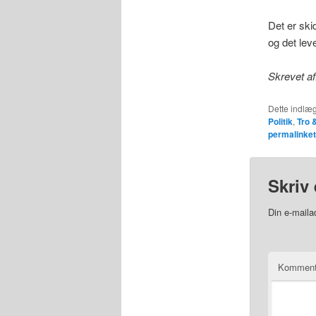
Det er ski
og det lev
Skrevet af
Dette indlæg
Politik
,
Tro 
permalinket
Skriv 
Din e-mailad
Kommen