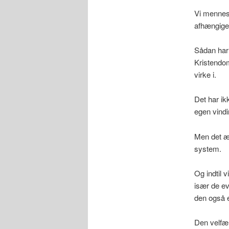
Vi mennesk
afhængige
Sådan har 
Kristendom
virke i.
Det har ik
egen vind
Men det æn
system.
Og indtil 
især de ev
den også e
Den velfær