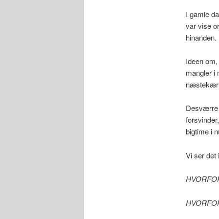
I gamle da
var vise o
hinanden.
Ideen om, 
mangler i 
næstekærl
Desværre 
forsvinder
bigtime i 
Vi ser det
HVORFOR sk
HVORFOR s