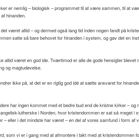
er er nemlig – biologisk – programmet til at være sammen, til at væ
 af hinanden.
det været altid – og dermed også lang tid inden nogen fandt på kri
men satte så bare behovet for hinanden i system, og gav det en insti
ke altid været en god ide. Tværtimod er alle de gode hensigter blevet m
ing og magtudøvelse.
drer ikke på, at det er en rigtig god idé at sætte ansvaret for hinande
videre har ingen kommet med et bedre bud end de kristne kirker – og
angelisk-lutherske i Norden, hvor kristendommen er sat så meget i s
r – eller i det mindste har været – en del af vores samfund i form af 
d, som vi er i gang med at afmontere i takt med at kristendommen fo