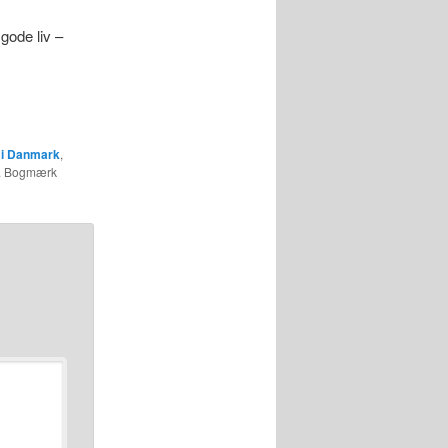
 gode liv –
 i Danmark
,
. Bogmærk