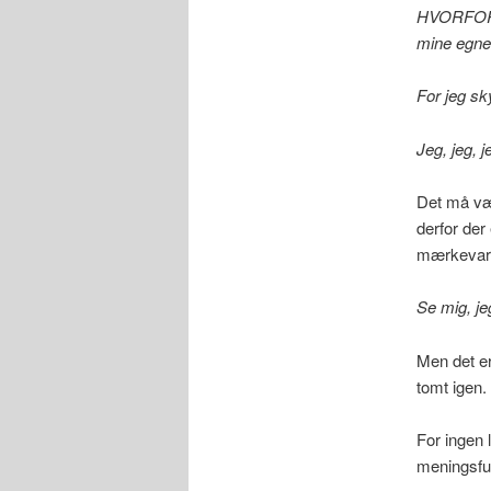
HVORFOR sk
mine egn
For jeg sk
Jeg, jeg, 
Det må vær
derfor der
mærkevar
Se mig, je
Men det er
tomt igen.
For ingen 
meningsful