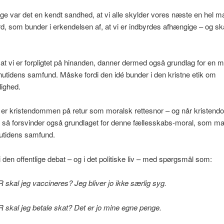
ge var det en kendt sandhed, at vi alle skylder vores næste en hel m
rd, som bunder i erkendelsen af, at vi er indbyrdes afhængige – og sk
at vi er forpligtet på hinanden, danner dermed også grundlag for en 
nutidens samfund. Måske fordi den idé bunder i den kristne etik om
ighed.
er kristendommen på retur som moralsk rettesnor – og når kristen
, så forsvinder også grundlaget for denne fællesskabs-moral, som ma
nutidens samfund.
 i den offentlige debat – og i det politiske liv – med spørgsmål som:
al jeg vaccineres? Jeg bliver jo ikke særlig syg.
kal jeg betale skat? Det er jo mine egne penge.