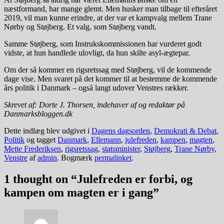
næstformand, har mange glemt. Men husker man tilbage til efteråret
2019, vil man kunne erindre, at der var et kampvalg mellem Trane
Nørby og Støjberg. Et valg, som Støjberg vandt.
Samme Støjberg, som Instrukskommissionen har vurderet godt
vidste, at hun handlede ulovligt, da hun skilte asyl-ægtepar.
Om der så kommer en rigsretssag med Støjberg, vil de kommende
dage vise. Men svaret på det kommer til at bestemme de kommende
års politik i Danmark – også langt udover Venstres rækker.
Skrevet af: Dorte J. Thorsen, indehaver af og redaktør på
Danmarksbloggen.dk
Dette indlæg blev udgivet i
Dagens dagsorden
,
Demokrati & Debat
,
Politik
og tagget
Danmark
,
Ellemann
,
julefreden
,
kampen
,
magten
,
Mette Frederiksen
,
rigsretssag
,
statsminister
,
Støjberg
,
Trane Nørby
,
Venstre
af
admin
. Bogmærk
permalinket
.
1 thought on “
Julefreden er forbi, og
kampen om magten er i gang
”