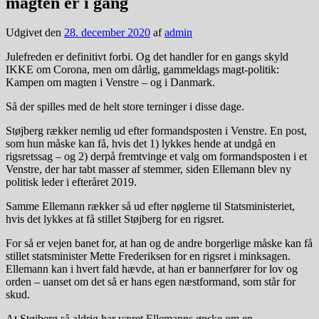
magten er i gang
Udgivet den
28. december 2020
af
admin
Julefreden er definitivt forbi. Og det handler for en gangs skyld
IKKE om Corona, men om dårlig, gammeldags magt-politik:
Kampen om magten i Venstre – og i Danmark.
Så der spilles med de helt store terninger i disse dage.
Støjberg rækker nemlig ud efter formandsposten i Venstre. En post,
som hun måske kan få, hvis det 1) lykkes hende at undgå en
rigsretssag – og 2) derpå fremtvinge et valg om formandsposten i et
Venstre, der har tabt masser af stemmer, siden Ellemann blev ny
politisk leder i efteråret 2019.
Samme Ellemann rækker så ud efter nøglerne til Statsministeriet,
hvis det lykkes at få stillet Støjberg for en rigsret.
For så er vejen banet for, at han og de andre borgerlige måske kan få
stillet statsminister Mette Frederiksen for en rigsret i minksagen.
Ellemann kan i hvert fald hævde, at han er bannerfører for lov og
orden – uanset om det så er hans egen næstformand, som står for
skud.
At Støjberg så aldrig har været Ellemanns ønske om en