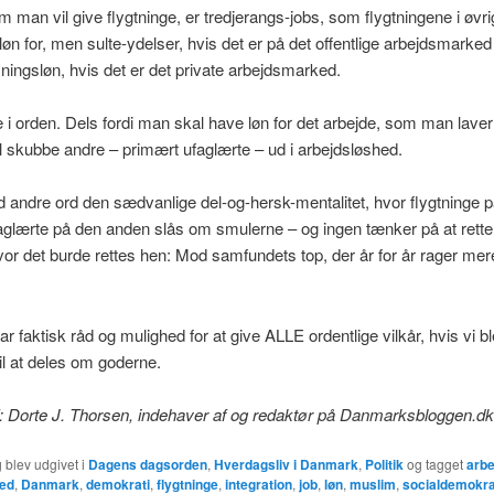
m man vil give flygtninge, er tredjerangs-jobs, som flygtningene i øvri
løn for, men sulte-ydelser, hvis det er på det offentlige arbejdsmarked 
sningsløn, hvis det er det private arbejdsmarked.
e i orden. Dels fordi man skal have løn for det arbejde, som man laver
vil skubbe andre – primært ufaglærte – ud i arbejdsløshed.
 andre ord den sædvanlige del-og-hersk-mentalitet, hvor flygtninge 
aglærte på den anden slås om smulerne – og ingen tænker på at rette
vor det burde rettes hen: Mod samfundets top, der år for år rager me
har faktisk råd og mulighed for at give ALLE ordentlige vilkår, hvis vi b
til at deles om goderne.
: Dorte J. Thorsen, indehaver af og redaktør på Danmarksbloggen.dk
 blev udgivet i
Dagens dagsorden
,
Hverdagsliv i Danmark
,
Politik
og tagget
arbe
hed
,
Danmark
,
demokrati
,
flygtninge
,
integration
,
job
,
løn
,
muslim
,
socialdemokra