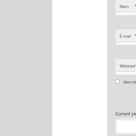
Navn
E-mail
Websted
Gem mit
Current 