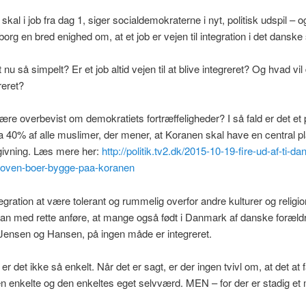
skal i job fra dag 1, siger socialdemokraterne i nyt, politisk udspil – o
borg en bred enighed om, at et job er vejen til integration i det dansk
nu så simpelt? Er et job altid vejen til at blive integreret? Og hvad vil 
reret?
være overbevist om demokratiets fortræffeligheder? I så fald er det et
ka 40% af alle muslimer, der mener, at Koranen skal have en central pl
givning. Læs mere her:
http://politik.tv2.dk/2015-10-19-fire-ud-af-ti-da
loven-boer-bygge-paa-koranen
ntegration at være tolerant og rummelig overfor andre kulturer og religio
an med rette anføre, at mange også født i Danmark af danske forældr
Jensen og Hansen, på ingen måde er integreret.
 det ikke så enkelt. Når det er sagt, er der ingen tvivl om, at det at f
en enkelte og den enkeltes eget selvværd. MEN – for der er stadig et