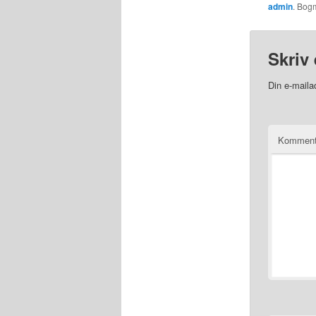
admin
. Bo
Skriv 
Din e-mailad
Kommen