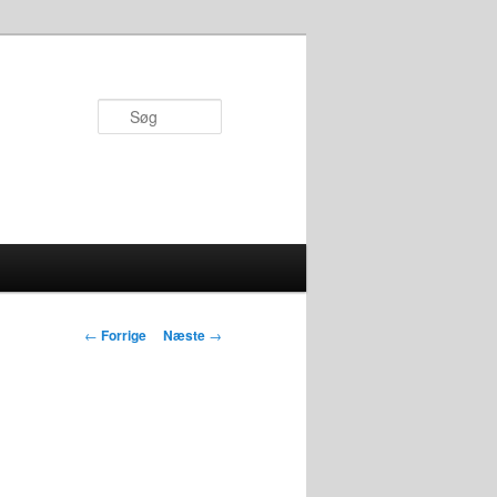
Søg
Indlægsnavigation
←
Forrige
Næste
→