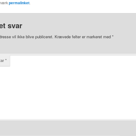
gmærk
permalinket
.
et svar
resse vil ikke blive publiceret.
Krævede felter er markeret med
*
tar
*