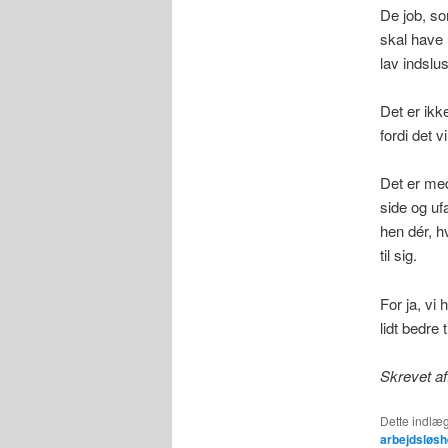
De job, so
skal have 
lav indslu
Det er ikk
fordi det 
Det er med
side og uf
hen dér, h
til sig.
For ja, vi 
lidt bedre 
Skrevet af
Dette indlæg
arbejdsløs