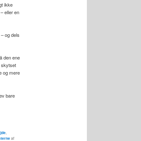
gt ikke
– eller en
 – og dels
på den ene
 skytset
re og mere
lev bare
jde
,
terne
af