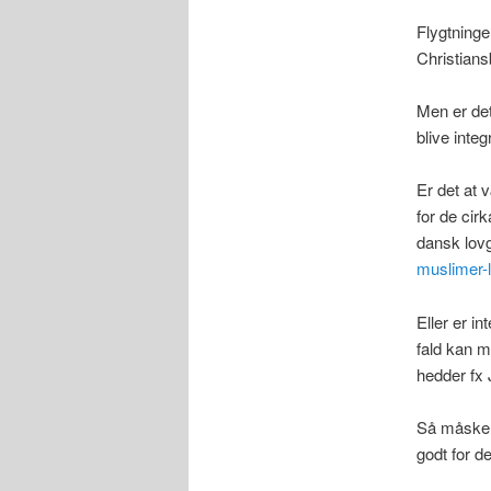
Flygtninge 
Christians
Men er det 
blive integ
Er det at 
for de cir
dansk lov
muslimer-
Eller er i
fald kan m
hedder fx 
Så måske er
godt for d