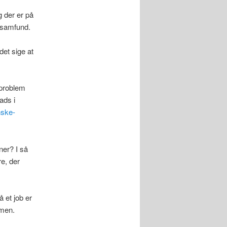
g der er på
e samfund.
det sige at
 problem
ads i
nske-
ner? I så
e, der
å et job er
 men.