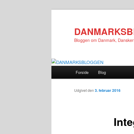
Fortsæt
til
primært
DANMARKSB
indhold
Bloggen om Danmark, Danske
Hovedmenu
Forside
Blog
Udgivet den
3. februar 2016
Int