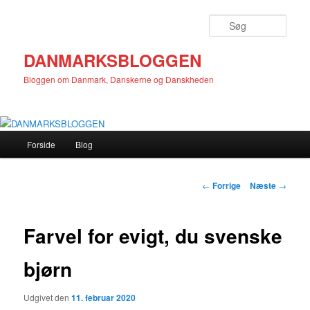
Fortsæt
til
Søg
primært
indhold
DANMARKSBLOGGEN
Bloggen om Danmark, Danskerne og Danskheden
Hovedmenu
Forside
Blog
Indlægsnavigation
←
Forrige
Næste
→
Farvel for evigt, du svenske
bjørn
Udgivet den
11. februar 2020