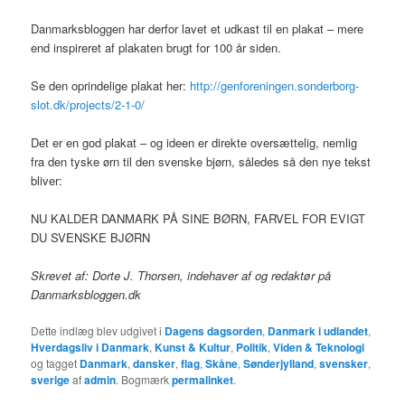
Danmarksbloggen har derfor lavet et udkast til en plakat – mere
end inspireret af plakaten brugt for 100 år siden.
Se den oprindelige plakat her:
http://genforeningen.sonderborg-
slot.dk/projects/2-1-0/
Det er en god plakat – og ideen er direkte oversættelig, nemlig
fra den tyske ørn til den svenske bjørn, således så den nye tekst
bliver:
NU KALDER DANMARK PÅ SINE BØRN, FARVEL FOR EVIGT
DU SVENSKE BJØRN
Skrevet af: Dorte J. Thorsen, indehaver af og redaktør på
Danmarksbloggen.dk
Dette indlæg blev udgivet i
Dagens dagsorden
,
Danmark i udlandet
,
Hverdagsliv i Danmark
,
Kunst & Kultur
,
Politik
,
Viden & Teknologi
og tagget
Danmark
,
dansker
,
flag
,
Skåne
,
Sønderjylland
,
svensker
,
sverige
af
admin
. Bogmærk
permalinket
.