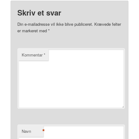
Skriv et svar
Din e-mailadresse vil ikke blive publiceret.
Krævede felter
er markeret med
*
Kommentar
*
*
Navn