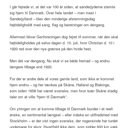
I går fejrede vi, at det var 100 år siden, at sønderjyderne stemte
sig hjem til Danmark. Over hele landet – men mest i
Sønderjylland – blev den minderige afstemningsdag
højtideligholdt med sang, flag og beretninger om dengang.
Allermest bliver Genforeningen dog fejret til sommer, når den skal
højtideligholdes på selve dagen d. 10. juli, hvor Christian d. 10 i
1920 red over den nye grænse på den hvide hest.
Men det var dengang. Nu skal vi se både fremad – og endnu
længere tilbage end 1920.
For der er andre dele af vores gamle land, som ikke er kommet
hjem endnu – og her tænkes på Skåne, Halland og Blekinge,
som siden 1658 har været svenske, men hvor især Skåne stadig
taler om at ville ”hjem til Danmark”.
Om ytringen om at komme tilbage til Danmark bunder i et reelt
ønske, en sentimental længsel – eller måske en utilfredshed med
Stockholm – er der vist ingen svenske, der nogensinde har turdet
undersøge for alvor. Ihvertfald ikke dem, som sidder 600 km væk