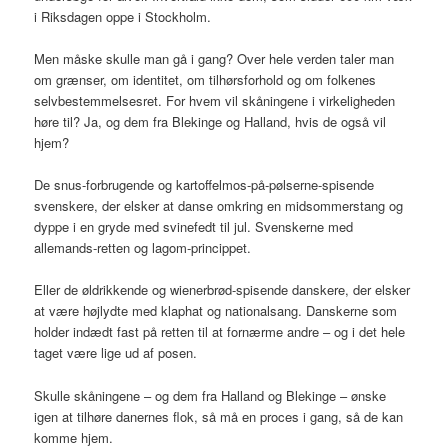
i Riksdagen oppe i Stockholm.
Men måske skulle man gå i gang? Over hele verden taler man
om grænser, om identitet, om tilhørsforhold og om folkenes
selvbestemmelsesret. For hvem vil skåningene i virkeligheden
høre til? Ja, og dem fra Blekinge og Halland, hvis de også vil
hjem?
De snus-forbrugende og kartoffelmos-på-pølserne-spisende
svenskere, der elsker at danse omkring en midsommerstang og
dyppe i en gryde med svinefedt til jul. Svenskerne med
allemands-retten og lagom-princippet.
Eller de øldrikkende og wienerbrød-spisende danskere, der elsker
at være højlydte med klaphat og nationalsang. Danskerne som
holder indædt fast på retten til at fornærme andre – og i det hele
taget være lige ud af posen.
Skulle skåningene – og dem fra Halland og Blekinge – ønske
igen at tilhøre danernes flok, så må en proces i gang, så de kan
komme hjem.