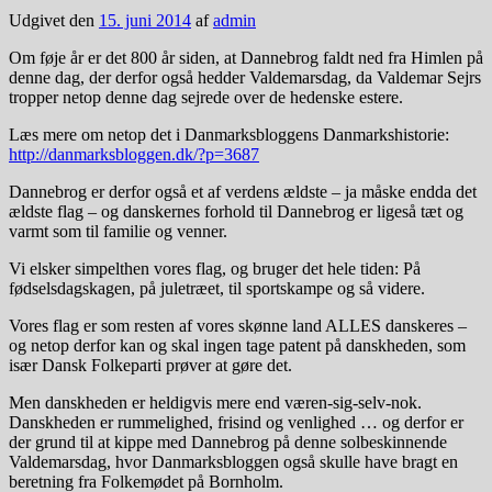
Udgivet den
15. juni 2014
af
admin
Om føje år er det 800 år siden, at Dannebrog faldt ned fra Himlen på
denne dag, der derfor også hedder Valdemarsdag, da Valdemar Sejrs
tropper netop denne dag sejrede over de hedenske estere.
Læs mere om netop det i Danmarksbloggens Danmarkshistorie:
http://danmarksbloggen.dk/?p=3687
Dannebrog er derfor også et af verdens ældste – ja måske endda det
ældste flag – og danskernes forhold til Dannebrog er ligeså tæt og
varmt som til familie og venner.
Vi elsker simpelthen vores flag, og bruger det hele tiden: På
fødselsdagskagen, på juletræet, til sportskampe og så videre.
Vores flag er som resten af vores skønne land ALLES danskeres –
og netop derfor kan og skal ingen tage patent på danskheden, som
især Dansk Folkeparti prøver at gøre det.
Men danskheden er heldigvis mere end væren-sig-selv-nok.
Danskheden er rummelighed, frisind og venlighed … og derfor er
der grund til at kippe med Dannebrog på denne solbeskinnende
Valdemarsdag, hvor Danmarksbloggen også skulle have bragt en
beretning fra Folkemødet på Bornholm.