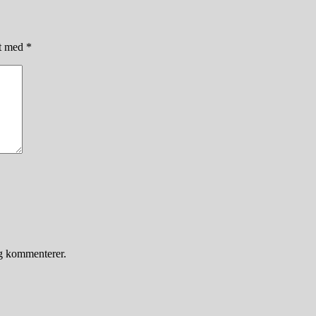
et med
*
eg kommenterer.