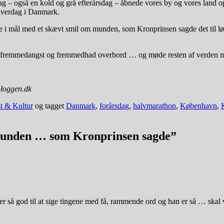
g – også en kold og grå efterårsdag – åbnede vores by og vores land o
hverdag i Danmark.
mål med et skævt smil om munden, som Kronprinsen sagde det til løbe
s fremmedangst og fremmedhad overbord … og møde resten af verden med t
bloggen.dk
t & Kultur
og tagget
Danmark
,
forårsdag
,
halvmarathon
,
København
,
munden … som Kronprinsen sagde
”
er så god til at sige tingene med få, rammende ord og han er så … skal 