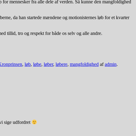
p for mennesker fra alle dele af verden. Så kunne den mangfoldighed
rne, da han startede mændene og motionisternes løb for et kvarter
illid, tro og respekt for både os selv og alle andre.
Kronprinsen
,
løb
,
løbe
,
løber
,
løbere
,
mangfoldighed
af
admin
.
vi sige udfordret