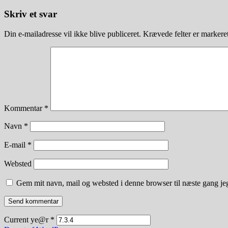
Skriv et svar
Din e-mailadresse vil ikke blive publiceret.
Krævede felter er marker
Kommentar
*
Navn
*
E-mail
*
Websted
Gem mit navn, mail og websted i denne browser til næste gang j
Current ye@r
*