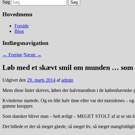
Søg
Hovedmenu
Forside
Blog
Indlægsnavigation
←
Forrige
Næste
→
Løb med et skævt smil om munden … som 
Udgivet den
29. marts 2014
af
admin
Mens disse linier skrives, løbes der halvmarathon i de københavnske 
Kvinderne startede. Og en lille halv time efter var det mændenes – og de
grønne knopper.
Som dansker bliver man – helt ærligt – MEGET STOLT af at se sin hove
Det billede er der så meget glæde, så meget liv, så meget mangfoldighed