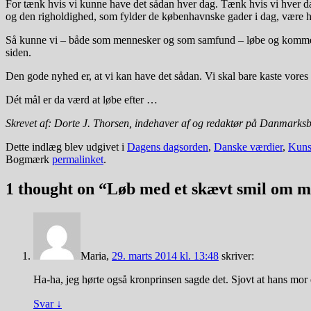
For tænk hvis vi kunne have det sådan hver dag. Tænk hvis vi hver da
og den righoldighed, som fylder de københavnske gader i dag, være 
Så kunne vi – både som mennesker og som samfund – løbe og komme i 
siden.
Den gode nyhed er, at vi kan have det sådan. Vi skal bare kaste vore
Dét mål er da værd at løbe efter …
Skrevet af: Dorte J. Thorsen, indehaver af og redaktør på Danmarks
Dette indlæg blev udgivet i
Dagens dagsorden
,
Danske værdier
,
Kuns
Bogmærk
permalinket
.
1 thought on “
Løb med et skævt smil om 
Maria
,
29. marts 2014 kl. 13:48
skriver:
Ha-ha, jeg hørte også kronprinsen sagde det. Sjovt at hans mor 
Svar
↓