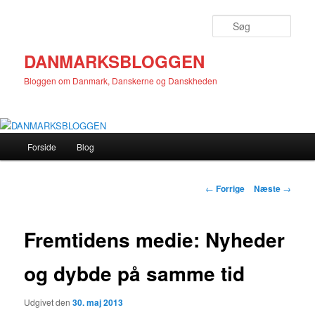
Fortsæt
til
Søg
primært
indhold
DANMARKSBLOGGEN
Bloggen om Danmark, Danskerne og Danskheden
Hovedmenu
Forside
Blog
Indlægsnavigation
←
Forrige
Næste
→
Fremtidens medie: Nyheder
og dybde på samme tid
Udgivet den
30. maj 2013