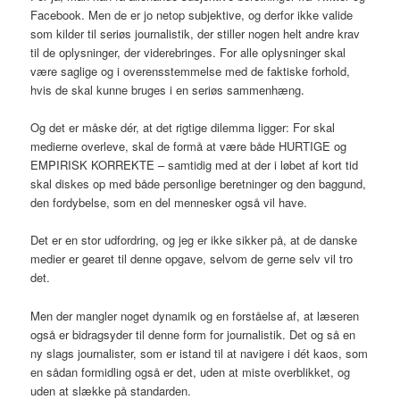
Facebook. Men de er jo netop subjektive, og derfor ikke valide
som kilder til seriøs journalistik, der stiller nogen helt andre krav
til de oplysninger, der viderebringes. For alle oplysninger skal
være saglige og i overensstemmelse med de faktiske forhold,
hvis de skal kunne bruges i en seriøs sammenhæng.
Og det er måske dér, at det rigtige dilemma ligger: For skal
medierne overleve, skal de formå at være både HURTIGE og
EMPIRISK KORREKTE – samtidig med at der i løbet af kort tid
skal diskes op med både personlige beretninger og den baggund,
den fordybelse, som en del mennesker også vil have.
Det er en stor udfordring, og jeg er ikke sikker på, at de danske
medier er gearet til denne opgave, selvom de gerne selv vil tro
det.
Men der mangler noget dynamik og en forståelse af, at læseren
også er bidragsyder til denne form for journalistik. Det og så en
ny slags journalister, som er istand til at navigere i dét kaos, som
en sådan formidling også er det, uden at miste overblikket, og
uden at slække på standarden.