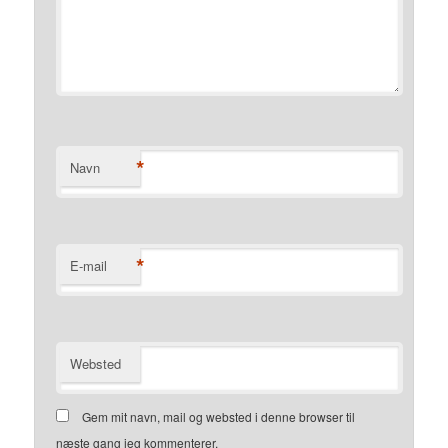
*
Navn
*
E-mail
Websted
Gem mit navn, mail og websted i denne browser til
næste gang jeg kommenterer.