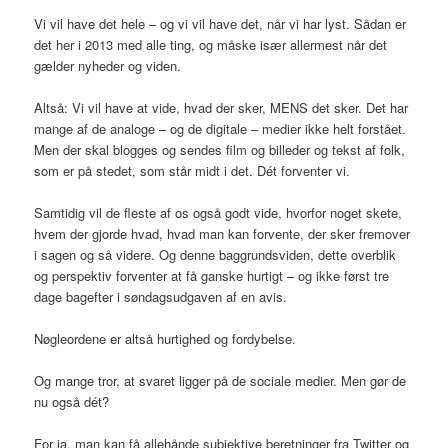
Vi vil have det hele – og vi vil have det, når vi har lyst. Sådan er
det her i 2013 med alle ting, og måske især allermest når det
gælder nyheder og viden.
Altså: Vi vil have at vide, hvad der sker, MENS det sker. Det har
mange af de analoge – og de digitale – medier ikke helt forstået.
Men der skal blogges og sendes film og billeder og tekst af folk,
som er på stedet, som står midt i det. Dét forventer vi.
Samtidig vil de fleste af os også godt vide, hvorfor noget skete,
hvem der gjorde hvad, hvad man kan forvente, der sker fremover
i sagen og så videre. Og denne baggrundsviden, dette overblik
og perspektiv forventer at få ganske hurtigt – og ikke først tre
dage bagefter i søndagsudgaven af en avis.
Nøgleordene er altså hurtighed og fordybelse.
Og mange tror, at svaret ligger på de sociale medier. Men gør de
nu også dét?
For ja, man kan få allehånde subjektive beretninger fra Twitter og