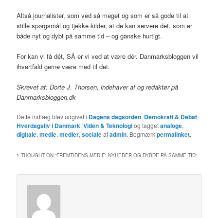
Altså journalister, som ved så meget og som er så gode til at
stille spørgsmål og tjekke kilder, at de kan servere det, som er
både nyt og dybt på samme tid – og ganske hurtigt.
For kan vi få dét, SÅ er vi ved at være dér. Danmarksbloggen vil
ihvertfald gerne være med til det.
Skrevet af: Dorte J. Thorsen, indehaver af og redaktør på
Danmarksbloggen.dk
Dette indlæg blev udgivet i
Dagens dagsorden
,
Demokrati & Debat
,
Hverdagsliv i Danmark
,
Viden & Teknologi
og tagget
analoge
,
digitale
,
medie
,
medier
,
sociale
af
admin
. Bogmærk
permalinket
.
1 THOUGHT ON “
FREMTIDENS MEDIE: NYHEDER OG DYBDE PÅ SAMME TID
”