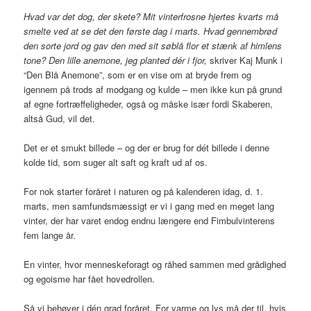
Hvad var det dog, der skete? Mit vinterfrosne hjertes kvarts må
smelte ved at se det den første dag i marts. Hvad gennembrød
den sorte jord og gav den med sit søblå flor et stænk af himlens
tone? Den lille anemone, jeg planted dér i fjor,
skriver Kaj Munk i
“Den Blå Anemone”, som er en vise om at bryde frem og
igennem på trods af modgang og kulde – men ikke kun på grund
af egne fortræffeligheder, også og måske især fordi Skaberen,
altså Gud, vil det.
Det er et smukt billede – og der er brug for dét billede i denne
kolde tid, som suger alt saft og kraft ud af os.
For nok starter foråret i naturen og på kalenderen idag, d. 1.
marts, men samfundsmæssigt er vi i gang med en meget lang
vinter, der har varet endog endnu længere end Fimbulvinterens
fem lange år.
En vinter, hvor menneskeforagt og råhed sammen med grådighed
og egoisme har fået hovedrollen.
Så vi behøver i dén grad foråret. For varme og lys må der til, hvis