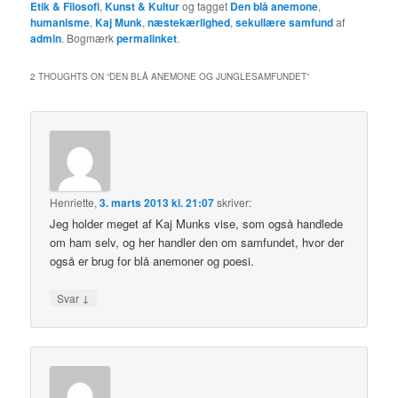
Etik & Filosofi
,
Kunst & Kultur
og tagget
Den blå anemone
,
humanisme
,
Kaj Munk
,
næstekærlighed
,
sekullære samfund
af
admin
. Bogmærk
permalinket
.
2 THOUGHTS ON “
DEN BLÅ ANEMONE OG JUNGLESAMFUNDET
”
Henriette
,
3. marts 2013 kl. 21:07
skriver:
Jeg holder meget af Kaj Munks vise, som også handlede
om ham selv, og her handler den om samfundet, hvor der
også er brug for blå anemoner og poesi.
↓
Svar