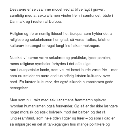
Desværre er selvsamme model ved at blive lagt i graven,
samtidig med at sekularismen vinder frem i samfundet, både i
Danmark og i resten af Europa.
Religion og tro er nemlig ildeset i et Europa, som hylder det a-
religiøse og sekularismen i en grad, så vores fælles, kristne
kulturarv forlængst er røget langt ind i skammekrogen.
Nu skal vi sørme være sekulære og praktiske, lyder parolen,
mens religiøse symboler forbydes i det offentlige
rum i europæiske lande, som vel ret beset burde være frie – men
som nu smider en mere end tusindårig kristen kulturarv over
bord. En kristen kulturarv, der også sikrede humanismen gode
betingelser.
Men som nu i takt med sekularismens fremmarch oplever
hvordan humanismen også forsvinder. Og så er der ikke længere
noget moralsk og etisk bolværk mod det barberi og det rå
junglesamfund, som hele tiden ligger og lurer – og som i dag er
så udpræget en del af tankegangen hos mange politikere og