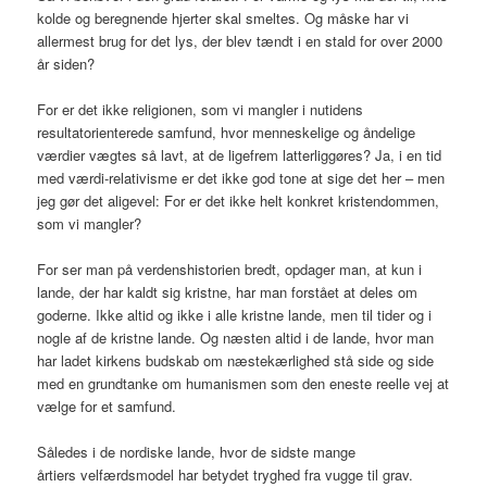
kolde og beregnende hjerter skal smeltes. Og måske har vi
allermest brug for det lys, der blev tændt i en stald for over 2000
år siden?
For er det ikke religionen, som vi mangler i nutidens
resultatorienterede samfund, hvor menneskelige og åndelige
værdier vægtes så lavt, at de ligefrem latterliggøres? Ja, i en tid
med værdi-relativisme er det ikke god tone at sige det her – men
jeg gør det aligevel: For er det ikke helt konkret kristendommen,
som vi mangler?
For ser man på verdenshistorien bredt, opdager man, at kun i
lande, der har kaldt sig kristne, har man forstået at deles om
goderne. Ikke altid og ikke i alle kristne lande, men til tider og i
nogle af de kristne lande. Og næsten altid i de lande, hvor man
har ladet kirkens budskab om næstekærlighed stå side og side
med en grundtanke om humanismen som den eneste reelle vej at
vælge for et samfund.
Således i de nordiske lande, hvor de sidste mange
årtiers velfærdsmodel har betydet tryghed fra vugge til grav.