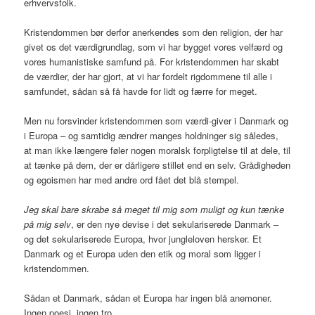
erhvervsfolk.
Kristendommen bør derfor anerkendes som den religion, der har
givet os det værdigrundlag, som vi har bygget vores velfærd og
vores humanistiske samfund på. For kristendommen har skabt
de værdier, der har gjort, at vi har fordelt rigdommene til alle i
samfundet, sådan så få havde for lidt og færre for meget.
Men nu forsvinder kristendommen som værdi-giver i Danmark og
i Europa – og samtidig ændrer manges holdninger sig således,
at man ikke længere føler nogen moralsk forpligtelse til at dele, til
at tænke på dem, der er dårligere stillet end en selv. Grådigheden
og egoismen har med andre ord fået det blå stempel.
Jeg skal bare skrabe så meget til mig som muligt og kun tænke
på mig selv
, er den nye devise i det sekulariserede Danmark –
og det sekulariserede Europa, hvor jungleloven hersker. Et
Danmark og et Europa uden den etik og moral som ligger i
kristendommen.
Sådan et Danmark, sådan et Europa har ingen blå anemoner.
Ingen poesi, ingen tro …