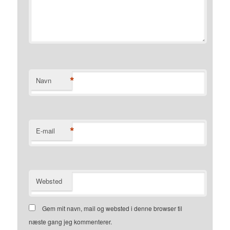
*
Navn
*
E-mail
Websted
Gem mit navn, mail og websted i denne browser til
næste gang jeg kommenterer.