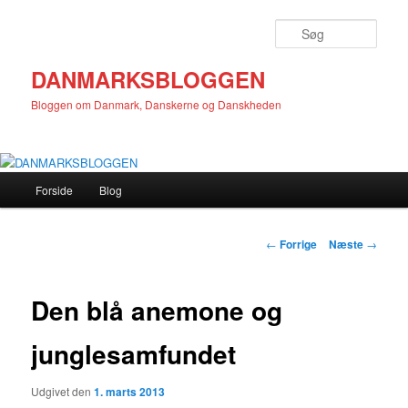
Fortsæt
til
Søg
primært
indhold
DANMARKSBLOGGEN
Bloggen om Danmark, Danskerne og Danskheden
Hovedmenu
Forside
Blog
Indlægsnavigation
←
Forrige
Næste
→
Den blå anemone og
junglesamfundet
Udgivet den
1. marts 2013