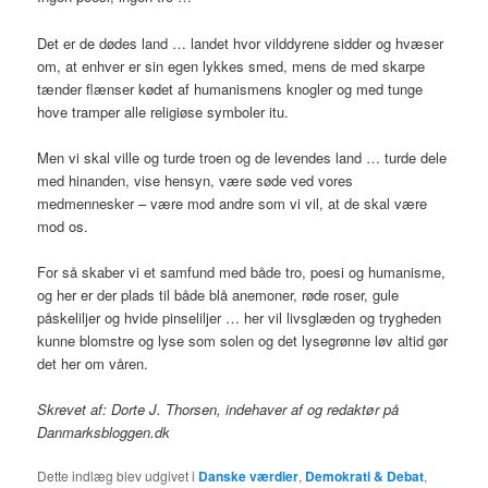
Det er de dødes land … landet hvor vilddyrene sidder og hvæser
om, at enhver er sin egen lykkes smed, mens de med skarpe
tænder flænser kødet af humanismens knogler og med tunge
hove tramper alle religiøse symboler itu.
Men vi skal ville og turde troen og de levendes land … turde dele
med hinanden, vise hensyn, være søde ved vores
medmennesker – være mod andre som vi vil, at de skal være
mod os.
For så skaber vi et samfund med både tro, poesi og humanisme,
og her er der plads til både blå anemoner, røde roser, gule
påskeliljer og hvide pinseliljer … her vil livsglæden og trygheden
kunne blomstre og lyse som solen og det lysegrønne løv altid gør
det her om våren.
Skrevet af: Dorte J. Thorsen, indehaver af og redaktør på
Danmarksbloggen.dk
Dette indlæg blev udgivet i
Danske værdier
,
Demokrati & Debat
,