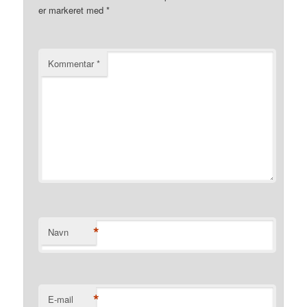
er markeret med
*
Kommentar
*
*
Navn
*
E-mail