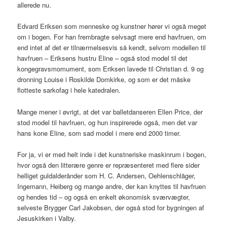
allerede nu.
Edvard Eriksen som menneske og kunstner hører vi også meget
om i bogen. For han frembragte selvsagt mere end havfruen, om
end intet af det er tilnærmelsesvis så kendt, selvom modellen til
havfruen – Eriksens hustru Eline – også stod model til det
kongegravsmomument, som Eriksen lavede til Christian d. 9 og
dronning Louise i Roskilde Domkirke, og som er det måske
flotteste sarkofag i hele katedralen.
Mange mener i øvrigt, at det var balletdanseren Ellen Price, der
stod model til havfruen, og hun inspirerede også, men det var
hans kone Eline, som sad model i mere end 2000 timer.
For ja, vi er med helt inde i det kunstneriske maskinrum i bogen,
hvor også den litterære genre er repræsenteret med flere sider
helliget guldalderånder som H. C. Andersen, Oehlenschläger,
Ingemann, Heiberg og mange andre, der kan knyttes til havfruen
og hendes tid – og også en enkelt økonomisk sværvægter,
selveste Brygger Carl Jakobsen, der også stod for bygningen af
Jesuskirken i Valby.