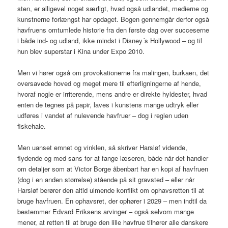
sten, er alligevel noget særligt, hvad også udlandet, medierne og
kunstnerne forlængst har opdaget. Bogen gennemgår derfor også
havfruens omtumlede historie fra den første dag over succeserne
i både ind- og udland, ikke mindst i Disney´s Hollywood – og til
hun blev superstar i Kina under Expo 2010.
Men vi hører også om provokationerne fra malingen, burkaen, det
oversavede hoved og meget mere til efterligningerne af hende,
hvoraf nogle er irriterende, mens andre er direkte hyldester, hvad
enten de tegnes på papir, laves i kunstens mange udtryk eller
udføres i vandet af nulevende havfruer – dog i reglen uden
fiskehale.
Men uanset emnet og vinklen, så skriver Harsløf vidende,
flydende og med sans for at fange læseren, både når det handler
om detaljer som at Victor Borge åbenbart har en kopi af havfruen
(dog i en anden størrelse) stående på sit gravsted – eller når
Harsløf berører den altid ulmende konflikt om ophavsretten til at
bruge havfruen. En ophavsret, der ophører i 2029 – men indtil da
bestemmer Edvard Eriksens arvinger – også selvom mange
mener, at retten til at bruge den lille havfrue tilhører alle danskere