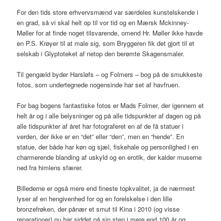
For den tids store erhvervsmænd var særdeles kunstelskende i
en grad, så vi skal helt op til vor tid og en Mærsk Mckinney-
Møller for at finde noget tilsvarende, omend Hr. Møller ikke havde
en P.S. Krøyer til at male sig, som Bryggeren fik det gjort til et
selskab i Glyptoteket af netop den berømte Skagensmaler.
Til gengæld byder Harsløfs – og Folmers – bog på de smukkeste
fotos, som undertegnede nogensinde har set af havfruen.
For bag bogens fantastiske fotos er Mads Folmer, der igennem et
helt år og i alle belysninger og på alle tidspunkter af dagen og på
alle tidspunkter af året har fotograferet en af de få statuer i
verden, der ikke er en “det” eller “den”, men en “hende”. En
statue, der både har køn og sjæl, fiskehale og personlighed i en
charmerende blanding af uskyld og en erotik, der kalder muserne
ned fra himlens sfærer.
Billederne er også mere end fineste topkvalitet, ja de nærmest
lyser af en hengivenhed for og en forelskelse i den lille
bronzefrøken, der pånær et smut til Kina i 2010 (og visse
reparationer) nu har siddet på sin sten i mere end 100 år og