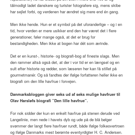
tålmodigt ladet danskere og turister fotografere sig, mens skibe
har sejlet forbi, og verdenen har ændret sig mere end én gang.
Men ikke hende. Hun er et symbol på det uforanderlige – og i en
tid, hvor verden er mere usikker end den har været det i flere
generationer, føler mange også, at det er brug for
bestandigheden. Men ikke at bogen har dét som ærinde.
Det er en kunst-, historie- og biografi-bog af fineste slags. Men
den rammer altså også det, at der i vor tid er en længsel og en
sult efter historie og rødder, som læseren her kan få stillet på
gourmetmanér. Og så fandtes der ifølge forfatteren heller ikke en
biografi om den lille havfrue i forvejen.
Danmarksbloggen giver seks ud af seks mulige havfruer til
Olav Harsløfs biografi ”Den lille havfrue”.
For nok sidder der kun en enkelt havfrue på stenen derude ved
Langelinie, men nede i havets dyb og ude på de blå bølger
svømmer der langt flere havfruer rundt, både ifølge folkeovertroen
og ifølge Danmarks mest berømte eventyrdigter H. C. Andersen.