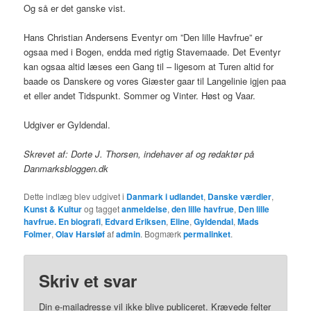
Og så er det ganske vist.
Hans Christian Andersens Eventyr om ”Den lille Havfrue” er
ogsaa med i Bogen, endda med rigtig Stavemaade. Det Eventyr
kan ogsaa altid læses een Gang til – ligesom at Turen altid for
baade os Danskere og vores Giæster gaar til Langelinie igjen paa
et eller andet Tidspunkt. Sommer og Vinter. Høst og Vaar.
Udgiver er Gyldendal.
Skrevet af: Dorte J. Thorsen, indehaver af og redaktør på
Danmarksbloggen.dk
Dette indlæg blev udgivet i
Danmark i udlandet
,
Danske værdier
,
Kunst & Kultur
og tagget
anmeldelse
,
den lille havfrue
,
Den lille
havfrue. En biografi
,
Edvard Eriksen
,
Eline
,
Gyldendal
,
Mads
Folmer
,
Olav Harsløf
af
admin
. Bogmærk
permalinket
.
Skriv et svar
Din e-mailadresse vil ikke blive publiceret.
Krævede felter