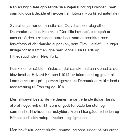
Kan en bog være oplysende hele vejen rundt og i dybden, men
samtidig også decideret lækker i sit fotografi- og billedmateriale?
Svaret er ja, når det handler om Olav Harsløfs biografi om
Danmarks nationalikon nr. 1: ”Den lille havfrue”, der også er
navnet på den 178 siders store bog, som er spækket med
farvefotos af det danske superikon, som Olav Harsløf ikke viger
tilbage for at sammenligne med Mona Lisa i Paris og
Frihedsgudinden i New York.
Forskellen er så blot måske, at det danske nationalklenodie, der
blev lavet af Edvard Eriksen i 1913, er både nemt og gratis at
komme helt tæt på – præcis ligesom at Danmark er et lille land i
modsætning til Frankrig og USA.
Men alligevel består de tre damer fra de tre lande ifølge Harsløf
alle af noget helt unikt, som er godt for både kunsten og
samfundet. Havfruen har uskylden, Mona Lisa gådefuldheden og
Frihedsgudinden netop friheden – og ligheden.
Men havfruen, der er skabt i bronze, og som sidder på sin granit-