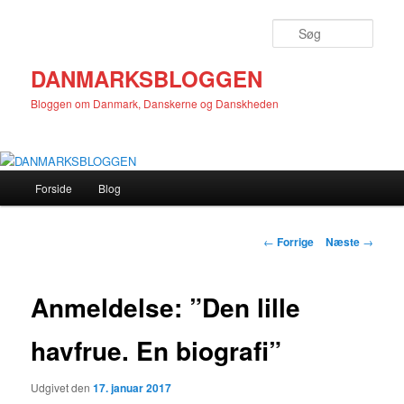
Fortsæt
til
Søg
primært
indhold
DANMARKSBLOGGEN
Bloggen om Danmark, Danskerne og Danskheden
Hovedmenu
Forside
Blog
Indlægsnavigation
←
Forrige
Næste
→
Anmeldelse: ”Den lille
havfrue. En biografi”
Udgivet den
17. januar 2017