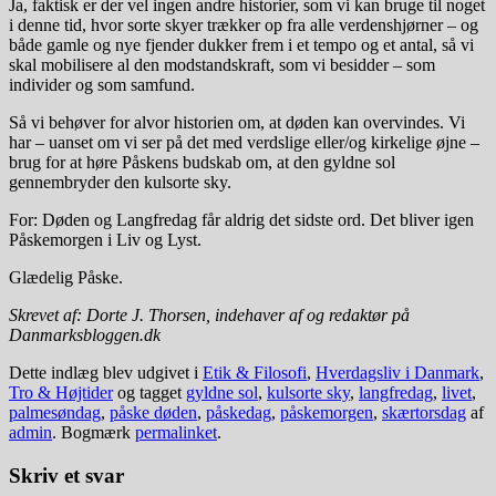
Ja, faktisk er der vel ingen andre historier, som vi kan bruge til noget
i denne tid, hvor sorte skyer trækker op fra alle verdenshjørner – og
både gamle og nye fjender dukker frem i et tempo og et antal, så vi
skal mobilisere al den modstandskraft, som vi besidder – som
individer og som samfund.
Så vi behøver for alvor historien om, at døden kan overvindes. Vi
har – uanset om vi ser på det med verdslige eller/og kirkelige øjne –
brug for at høre Påskens budskab om, at den gyldne sol
gennembryder den kulsorte sky.
For: Døden og Langfredag får aldrig det sidste ord. Det bliver igen
Påskemorgen i Liv og Lyst.
Glædelig Påske.
Skrevet af: Dorte J. Thorsen, indehaver af og redaktør på
Danmarksbloggen.dk
Dette indlæg blev udgivet i
Etik & Filosofi
,
Hverdagsliv i Danmark
,
Tro & Højtider
og tagget
gyldne sol
,
kulsorte sky
,
langfredag
,
livet
,
palmesøndag
,
påske døden
,
påskedag
,
påskemorgen
,
skærtorsdag
af
admin
. Bogmærk
permalinket
.
Skriv et svar