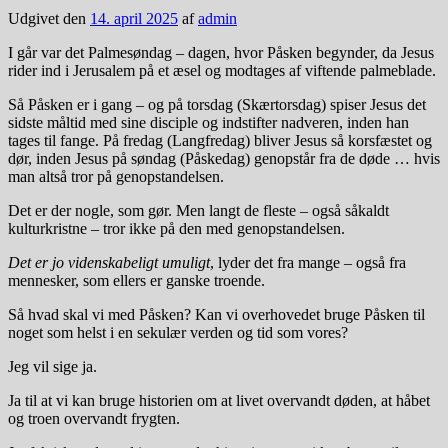
Udgivet den
14. april 2025
af
admin
I går var det Palmesøndag – dagen, hvor Påsken begynder, da Jesus
rider ind i Jerusalem på et æsel og modtages af viftende palmeblade.
Så Påsken er i gang – og på torsdag (Skærtorsdag) spiser Jesus det
sidste måltid med sine disciple og indstifter nadveren, inden han
tages til fange. På fredag (Langfredag) bliver Jesus så korsfæstet og
dør, inden Jesus på søndag (Påskedag) genopstår fra de døde … hvis
man altså tror på genopstandelsen.
Det er der nogle, som gør. Men langt de fleste – også såkaldt
kulturkristne – tror ikke på den med genopstandelsen.
Det er jo videnskabeligt umuligt
, lyder det fra mange – også fra
mennesker, som ellers er ganske troende.
Så hvad skal vi med Påsken? Kan vi overhovedet bruge Påsken til
noget som helst i en sekulær verden og tid som vores?
Jeg vil sige ja.
Ja til at vi kan bruge historien om at livet overvandt døden, at håbet
og troen overvandt frygten.