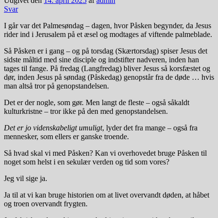
Udgivet den
14. april 2025
af
admin
Svar
I går var det Palmesøndag – dagen, hvor Påsken begynder, da Jesus
rider ind i Jerusalem på et æsel og modtages af viftende palmeblade.
Så Påsken er i gang – og på torsdag (Skærtorsdag) spiser Jesus det
sidste måltid med sine disciple og indstifter nadveren, inden han
tages til fange. På fredag (Langfredag) bliver Jesus så korsfæstet og
dør, inden Jesus på søndag (Påskedag) genopstår fra de døde … hvis
man altså tror på genopstandelsen.
Det er der nogle, som gør. Men langt de fleste – også såkaldt
kulturkristne – tror ikke på den med genopstandelsen.
Det er jo videnskabeligt umuligt
, lyder det fra mange – også fra
mennesker, som ellers er ganske troende.
Så hvad skal vi med Påsken? Kan vi overhovedet bruge Påsken til
noget som helst i en sekulær verden og tid som vores?
Jeg vil sige ja.
Ja til at vi kan bruge historien om at livet overvandt døden, at håbet
og troen overvandt frygten.