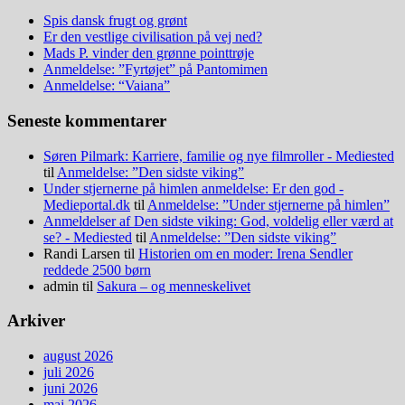
Spis dansk frugt og grønt
Er den vestlige civilisation på vej ned?
Mads P. vinder den grønne pointtrøje
Anmeldelse: ”Fyrtøjet” på Pantomimen
Anmeldelse: “Vaiana”
Seneste kommentarer
Søren Pilmark: Karriere, familie og nye filmroller - Mediested
til
Anmeldelse: ”Den sidste viking”
Under stjernerne på himlen anmeldelse: Er den god -
Medieportal.dk
til
Anmeldelse: ”Under stjernerne på himlen”
Anmeldelser af Den sidste viking: God, voldelig eller værd at
se? - Mediested
til
Anmeldelse: ”Den sidste viking”
Randi Larsen
til
Historien om en moder: Irena Sendler
reddede 2500 børn
admin
til
Sakura – og menneskelivet
Arkiver
august 2026
juli 2026
juni 2026
maj 2026