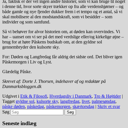
Ja, faktisk er der vel ingen andre historier, som vi kan bruge til noget
i denne tid, hvor sorte skyer trækker op fra alle verdenshjørner – og
både gamle og nye fjender dukker frem i et tempo og et antal, så vi
skal mobilisere al den modstandskraft, som vi besidder – som
individer og som samfund.
Så vi behøver for alvor historien om, at døden kan overvindes. Vi
har – uanset om vi ser på det med verdslige eller/og kirkelige øjne –
brug for at høre Påskens budskab om, at den gyldne sol
gennembryder den kulsorte sky.
For: Døden og Langfredag får aldrig det sidste ord. Det bliver igen
Påskemorgen i Liv og Lyst.
Glædelig Påske.
Skrevet af: Dorte J. Thorsen, indehaver af og redaktør på
Danmarksbloggen.dk
Udgivet i
Etik & Filosofi
,
Hverdagsliv i Danmark
,
Tro & Højtider
|
Tagget
gyldne sol
,
kulsorte sky
,
langfredag
,
livet
,
palmesøndag
,
påske døden
,
påskedag
,
påskemorgen
,
skærtorsdag
|
Skriv et svar
Søg
Seneste indlæg