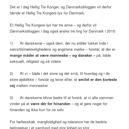
Det er i dag Hellig Tre Konger, og Danmarksbloggen vil derfor
tænde et Hellig Tre Kongers-lys for Danmark.
Et Hellig Tre Kongers-lys har tre arme – og derfor vil
Danmarksbloggen i dag også ønske tre ting for Danmark i 2015:
1) At danskerne – også dem, der nu sidder lukket inde i
selvstilstrækkelighedens og angstens mørke – forstår, at der er
mange måder at være menneske – og dansker –
på, både
seksuelt, religiøst og så videre
2) At vi – både i det store og det små, til hverdag og i de
store øjeblikke – forstår og lever efter, at
smilet er den korteste
vej
mellem mennesker
3) At danskerne bliver bedre til at forstå, at vi alle sammen
vinder på at
være dér for hinanden
– og at gøre noget for
hinanden og ikke kun for os selv
For fællesskab, mangfoldighed og tolerance har de bedste
betingelser i et samfund med stor lighed og stor