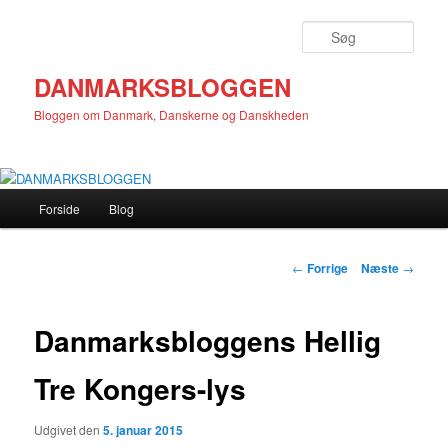
Fortsæt
til
Søg
primært
indhold
DANMARKSBLOGGEN
Bloggen om Danmark, Danskerne og Danskheden
Hovedmenu
Forside
Blog
Indlægsnavigation
←
Forrige
Næste
→
Danmarksbloggens Hellig
Tre Kongers-lys
Udgivet den
5. januar 2015