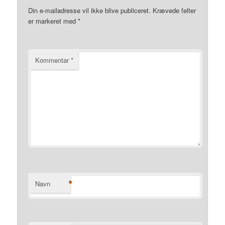
Din e-mailadresse vil ikke blive publiceret.
Krævede felter
er markeret med
*
Kommentar
*
*
Navn