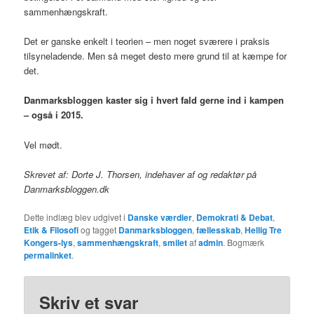
sammenhængskraft.
Det er ganske enkelt i teorien – men noget sværere i praksis
tilsyneladende. Men så meget desto mere grund til at kæmpe for
det.
Danmarksbloggen kaster sig i hvert fald gerne ind i kampen
– også i 2015.
Vel mødt.
Skrevet af: Dorte J. Thorsen, indehaver af og redaktør på
Danmarksbloggen.dk
Dette indlæg blev udgivet i
Danske værdier
,
Demokrati & Debat
,
Etik & Filosofi
og tagget
Danmarksbloggen
,
fællesskab
,
Hellig Tre
Kongers-lys
,
sammenhængskraft
,
smilet
af
admin
. Bogmærk
permalinket
.
Skriv et svar