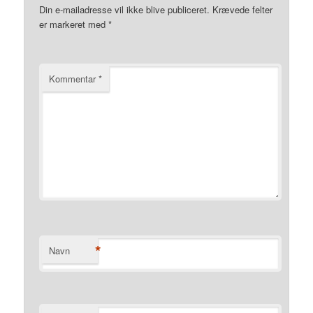
Din e-mailadresse vil ikke blive publiceret.
Krævede felter
er markeret med
*
Kommentar
*
*
Navn