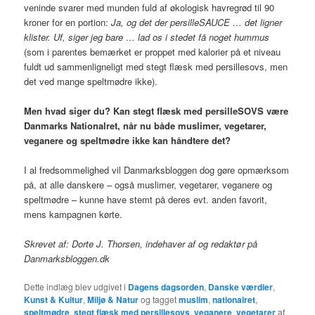
veninde svarer med munden fuld af økologisk havregrød til 90
kroner for en portion:
Ja, og det der persilleSAUCE … det ligner
klister. Uf, siger jeg bare … lad os i stedet få noget hummus
(som i parentes bemærket er proppet med kalorier på et niveau
fuldt ud sammenligneligt med stegt flæsk med persillesovs, men
det ved mange speltmødre ikke).
Men hvad siger du? Kan stegt flæsk med persilleSOVS være
Danmarks Nationalret, når nu både muslimer, vegetarer,
veganere og speltmødre ikke kan håndtere det?
I al fredsommelighed vil Danmarksbloggen dog gøre opmærksom
på, at alle danskere – også muslimer, vegetarer, veganere og
speltmødre – kunne have stemt på deres evt. anden favorit,
mens kampagnen kørte.
Skrevet af: Dorte J. Thorsen, indehaver af og redaktør på
Danmarksbloggen.dk
Dette indlæg blev udgivet i
Dagens dagsorden
,
Danske værdier
,
Kunst & Kultur
,
Miljø & Natur
og tagget
muslim
,
nationalret
,
speltmødre
,
stegt flæsk med persillesovs
,
veganere
,
vegetarer
af