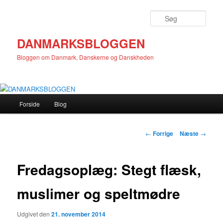
Fortsæt
til
Søg
primært
indhold
DANMARKSBLOGGEN
Bloggen om Danmark, Danskerne og Danskheden
Hovedmenu
Forside
Blog
Indlægsnavigation
←
Forrige
Næste
→
Fredagsoplæg: Stegt flæsk,
muslimer og speltmødre
Udgivet den
21. november 2014