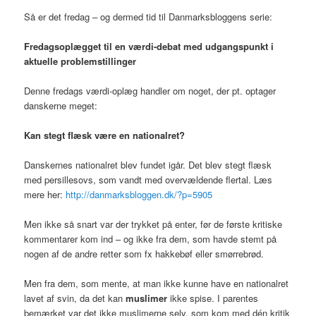
Så er det fredag – og dermed tid til Danmarksbloggens serie:
Fredagsoplægget til en værdi-debat med udgangspunkt i
aktuelle problemstillinger
Denne fredags værdi-oplæg handler om noget, der pt. optager
danskerne meget:
Kan stegt flæsk være en nationalret?
Danskernes nationalret blev fundet igår. Det blev stegt flæsk
med persillesovs, som vandt med overvældende flertal. Læs
mere her:
http://danmarksbloggen.dk/?p=5905
Men ikke så snart var der trykket på enter, før de første kritiske
kommentarer kom ind – og ikke fra dem, som havde stemt på
nogen af de andre retter som fx hakkebøf eller smørrebrød.
Men fra dem, som mente, at man ikke kunne have en nationalret
lavet af svin, da det kan
muslimer
ikke spise. I parentes
bemærket var det ikke muslimerne selv, som kom med dén kritik