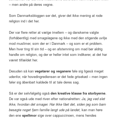
– men andre på deres vegne.
Som Danmarksbloggen ser det, giver det ikke mening at rode
religion ind i det her.
Der var flere retter at vælge imellem – og danskerne valgte
(forhåbentlig) med smagsløgene og ikke med den stigende uvilje
mod muslimer, som der er i Danmark – og som er et problem.
Men hver ting til sin tid – og en afstemning om mad bør aldrig
handle om religion, og der er heller intet som indikerer, at det har
været tilfældet her.
Desuden så kan
vegetarer og veganere
føle sig ligeså meget
udenfor, når hovedingrediensen er det fede grisekød – men ingen
føler sig åbenbart kaldede til at tale deres sag.
Så er der selvfølgelig også
den kreative klasse fra storbyerne
.
De var også ude med riven efter nationalretten:
Ja, jeg ved slet
ikke, hvordan det smager. Har ikke fået det, siden jeg som barn
besøgte noget fjern familie langt ude på landet,
kan man høre
den ene
speltmor
sige over cappuccinoen, mens hendes