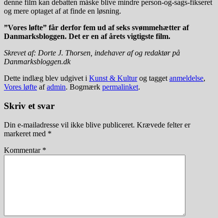
denne film kan debatten måske blive mindre person-og-sags-fikseret
og mere optaget af at finde en løsning.
”Vores løfte” får derfor fem ud af seks svømmehætter af
Danmarksbloggen. Det er en af årets vigtigste film.
Skrevet af: Dorte J. Thorsen, indehaver af og redaktør på
Danmarksbloggen.dk
Dette indlæg blev udgivet i
Kunst & Kultur
og tagget
anmeldelse
,
Vores løfte
af
admin
. Bogmærk
permalinket
.
Skriv et svar
Din e-mailadresse vil ikke blive publiceret.
Krævede felter er
markeret med
*
Kommentar
*