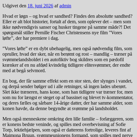
Udgivet den
18. juni 2026
af
admin
Hvad er løgn – og hvad er sandhed? Findes den absolutte sandhed?
Eller er alt blot historier, fortalt af dem, som oplever det – men som
ikke nødvendigvis sanser og husker tingene på samme måde?! Det
spørgsmål stiller Pernille Fischer Christensens nye film ”Vores
løfte”, der har premiere i dag.
”Vores løfte” er en dybt ubehagelig, men også nødvendig film, som
opruller, hvad der sker, når en berømt og rost – mandlig – træner på
svømmelandsholdet i en autofiktiv bog skildres som en pædofil
krænker af en nu afdød kvindelig tidligere elitesvømmer, der endte
med at begå selvmord.
En bog, der får samme effekt som en stor sten, der slynges i vandet,
og derpå sender bølger ud i alle retninger, så ingen lades uberørt.
Slet ikke træneren, hans kone, som han tidligere var træner for, men
som nu for længst er steget op af bassinet og blevet tv-kommentator,
og deres fælles og sårbare 14-årige datter, der har samme alder, som
konen havde, da denne begyndte at svømme på landsholdet.
Men også menneskene omkring den lille familie – forlæggeren, som
er konens bedste veninde, og spilles med overbevisning af Sofie
Torp, lektiehjælpen, som også er datterens fortrolige, leveres fint af
Maimona Bruun, svømmeunionens formand, som spilles med nerve