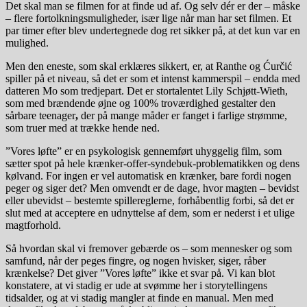
Det skal man se filmen for at finde ud af. Og selv dér er der – måske
– flere fortolkningsmuligheder, især lige når man har set filmen. Et
par timer efter blev undertegnede dog ret sikker på, at det kun var en
mulighed.
Men den eneste, som skal erklæres sikkert, er, at Ranthe og Ćurčić
spiller på et niveau, så det er som et intenst kammerspil – endda med
datteren Mo som tredjepart. Det er stortalentet Lily Schjøtt-Wieth,
som med brændende øjne og 100% troværdighed gestalter den
sårbare teenager
,
der på mange måder er fanget i farlige strømme,
som truer med at trække hende ned.
”Vores løfte” er en psykologisk gennemført uhyggelig film, som
sætter spot på hele krænker-offer-syndebuk-problematikken og dens
kølvand. For ingen er vel automatisk en krænker, bare fordi nogen
peger og siger det? Men omvendt er de dage, hvor magten – bevidst
eller ubevidst – bestemte spillereglerne, forhåbentlig forbi, så det er
slut med at acceptere en udnyttelse af dem, som er nederst i et ulige
magtforhold.
Så hvordan skal vi fremover gebærde os – som mennesker og som
samfund, når der peges fingre, og nogen hvisker, siger, råber
krænkelse? Det giver ”Vores løfte” ikke et svar på. Vi kan blot
konstatere, at vi stadig er ude at svømme her i storytellingens
tidsalder, og at vi stadig mangler at finde en manual. Men med