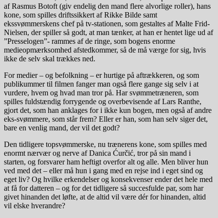
af Rasmus Botoft (giv endelig den mand flere alvorlige roller), hans
kone, som spilles driftssikkert af Rikke Bilde samt
ekssvømmerskens chef på tv-stationen, som gestaltes af Malte Frid-
Nielsen, der spiller så godt, at man tænker, at han er hentet lige ud af
”Presselogen”- rammes af de ringe, som bogens enorme
medieopmærksomhed afstedkommer, så de må værge for sig, hvis
ikke de selv skal trækkes ned.
For medier – og befolkning – er hurtige på aftrækkeren, og som
publikummer til filmen fanger man også flere gange sig selv i at
vurdere, hvem og hvad man tror på. Har svømmetræneren, som
spilles fuldstændig forrygende og overbevisende af Lars Ranthe,
gjort det, som han anklages for i ikke kun bogen, men også af andre
eks-svømmere, som står frem? Eller er han, som han selv siger det,
bare en venlig mand, der vil det godt?
Den tidligere topsvømmerske, nu trænerens kone, som spilles med
enormt nærvær og nerve af Danica Ćurčić, tror på sin mand i
starten, og forsvarer ham heftigt overfor alt og alle. Men bliver hun
ved med det – eller må hun i gang med en rejse ind i eget sind og
eget liv? Og hvilke erkendelser og konsekvenser ender det hele med
at få for datteren – og for det tidligere så succesfulde par, som har
givet hinanden det løfte, at de altid vil være dér for hinanden, altid
vil elske hverandre?