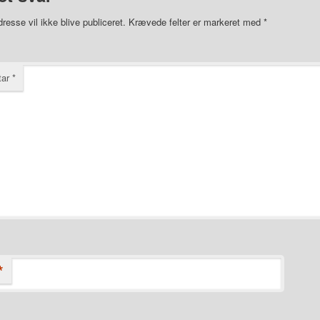
resse vil ikke blive publiceret.
Krævede felter er markeret med
*
tar
*
*