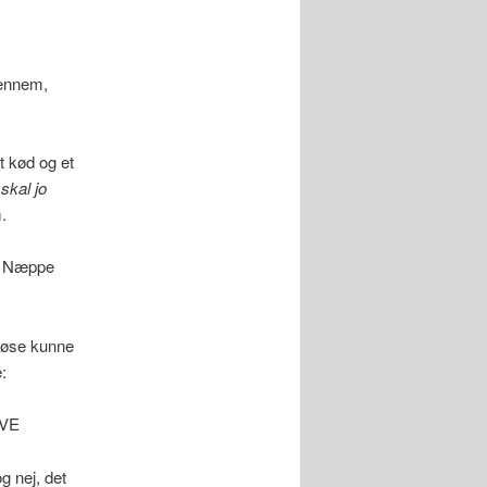
gennem,
t kød og et
skal jo
.
d? Næppe
løse kunne
:
VE
g nej, det