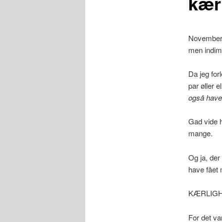
kær
November 
men indim
Da jeg for
par øller e
også have
Gad vide 
mange.
Og ja, der
have fået 
KÆRLIGH
For det va