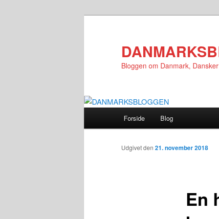
Fortsæt
til
primært
DANMARKSB
indhold
Bloggen om Danmark, Danske
Hovedmenu
Forside
Blog
Udgivet den
21. november 2018
En 