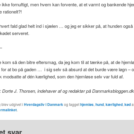
ikke fornuftigt, men hvem kan forvente, at et varmt og bankende hjert
 rationelt?!
 hvert fald glad helt ind i sjælen … og jeg er sikker på, at hunden også 
 kødet serveret.
—
e kom så den bitre eftersmag, da jeg kom til at tænke på, at de hjeml
 for at bo på gaden … i sig selv så absurd at det burde være løgn – o
tik modsatte af dén kærlighed, som den hjemløse selv var fuld af.
: Dorte J. Thorsen, indehaver af og redaktør på Danmarksbloggen.dk
 blev udgivet i
Hverdagsliv i Danmark
og tagget
hjemløs
,
hund
,
kærlighed
,
kød
a
ermalinket
.
et svar