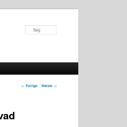
Søg
Indlægsnavigation
←
Forrige
Næste
→
vad