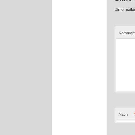
Din e-mailad
Kommen
Navn