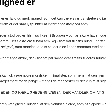
lighed er
er en lang og mørk måned, som det kan være svært at slæbe sig i
ellem er der små lyspunkter af medmenneskelighed som:
leden stod bag en hjemløs i køen i Brugsen – og han skulle have noge
ller tre. Det sidste var til ham selv, og kødet var til hans hund.
For den 
 det godt
, som manden fortalte os, der stod i køen sammen med ham
hvor mange andre, der køber et par solide oksesteaks til deres hun
 skal nok være nogle moralske minimalister, som mener, at den hjem
meget mere for de penge – men til de mennesker er der kun ét at sige
EDEN OG KÆRLIGHEDENS VÆSEN, DER HANDLER OM AT GI
r ren kærlighed til hunden, at den hjemløse gjorde, som han gjorde – o