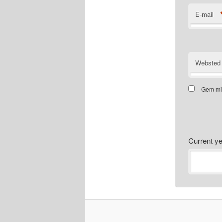
E-mail
Websted
Gem mit
Current 