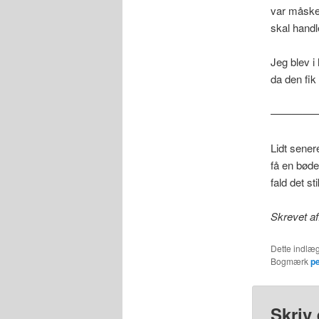
var måske 
skal handle
Jeg blev i
da den fik
————
Lidt sener
få en bøde
fald det s
Skrevet af
Dette indlæg
Bogmærk
p
Skriv 