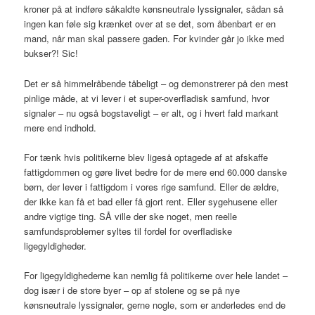
kroner på at indføre såkaldte kønsneutrale lyssignaler, sådan så
ingen kan føle sig krænket over at se det, som åbenbart er en
mand, når man skal passere gaden. For kvinder går jo ikke med
bukser?! Sic!
Det er så himmelråbende tåbeligt – og demonstrerer på den mest
pinlige måde, at vi lever i et super-overfladisk samfund, hvor
signaler – nu også bogstaveligt – er alt, og i hvert fald markant
mere end indhold.
For tænk hvis politikerne blev ligeså optagede af at afskaffe
fattigdommen og gøre livet bedre for de mere end 60.000 danske
børn, der lever i fattigdom i vores rige samfund. Eller de ældre,
der ikke kan få et bad eller få gjort rent. Eller sygehusene eller
andre vigtige ting. SÅ ville der ske noget, men reelle
samfundsproblemer syltes til fordel for overfladiske
ligegyldigheder.
For ligegyldighederne kan nemlig få politikerne over hele landet –
dog især i de store byer – op af stolene og se på nye
kønsneutrale lyssignaler, gerne nogle, som er anderledes end de