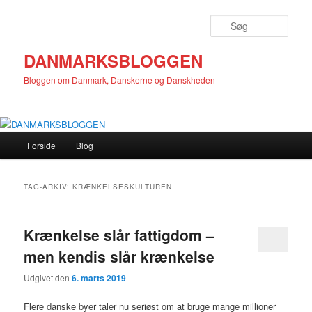
Fortsæt
Fortsæt
til
til
Søg
primært
sekundært
indhold
indhold
DANMARKSBLOGGEN
Bloggen om Danmark, Danskerne og Danskheden
Hovedmenu
Forside
Blog
TAG-ARKIV:
KRÆNKELSESKULTUREN
Krænkelse slår fattigdom –
men kendis slår krænkelse
Udgivet den
6. marts 2019
Flere danske byer taler nu seriøst om at bruge mange millioner