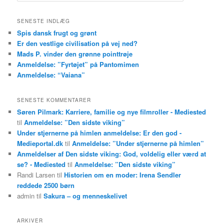
g
SENESTE INDLÆG
Spis dansk frugt og grønt
Er den vestlige civilisation på vej ned?
Mads P. vinder den grønne pointtrøje
Anmeldelse: ”Fyrtøjet” på Pantomimen
Anmeldelse: “Vaiana”
SENESTE KOMMENTARER
Søren Pilmark: Karriere, familie og nye filmroller - Mediested
til
Anmeldelse: ”Den sidste viking”
Under stjernerne på himlen anmeldelse: Er den god -
Medieportal.dk
til
Anmeldelse: ”Under stjernerne på himlen”
Anmeldelser af Den sidste viking: God, voldelig eller værd at
se? - Mediested
til
Anmeldelse: ”Den sidste viking”
Randi Larsen
til
Historien om en moder: Irena Sendler
reddede 2500 børn
admin
til
Sakura – og menneskelivet
ARKIVER