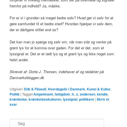
fremfor på indhold? Ja, måske.
For er vi i grunden så meget bedre selv? Hvad gør vi selv for at
gøre samfundet til et bedre sted? Hvordan hjælper vi selv dem,
der er dårligere stillet end os?
Det kan man jo spørge sig selv om, når man står og venter på
grønt lys for at komme over gaden. For det er det, som et
lyssignal er. Det er et rødt lys og et grønt lys og ikke noget som
helst andet.
Skrevet af: Dorte J. Thorsen, indehaver af og redaktør på
Danmarksbloggen.dk
Udgivet i
Etik & Filosofi
,
Hverdagsliv i Danmark
,
Kunst & Kultur
,
Politik
|
Tagget
Ampelmann
,
fattigdom
,
h. .c. andersen
,
kendis
,
krænkelse
,
krænkelseskulturen
,
lyssignal
,
politikere
|
Skriv et
svar
S
ø