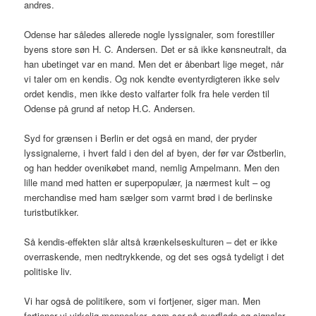
andres.
Odense har således allerede nogle lyssignaler, som forestiller
byens store søn H. C. Andersen. Det er så ikke kønsneutralt, da
han ubetinget var en mand. Men det er åbenbart lige meget, når
vi taler om en kendis. Og nok kendte eventyrdigteren ikke selv
ordet kendis, men ikke desto valfarter folk fra hele verden til
Odense på grund af netop H.C. Andersen.
Syd for grænsen i Berlin er det også en mand, der pryder
lyssignalerne, i hvert fald i den del af byen, der før var Østberlin,
og han hedder ovenikøbet mand, nemlig Ampelmann. Men den
lille mand med hatten er superpopulær, ja nærmest kult – og
merchandise med ham sælger som varmt brød i de berlinske
turistbutikker.
Så kendis-effekten slår altså krænkelseskulturen – det er ikke
overraskende, men nedtrykkende, og det ses også tydeligt i det
politiske liv.
Vi har også de politikere, som vi fortjener, siger man. Men
fortjener vi virkelig mennesker, som ser på overflade og signaler