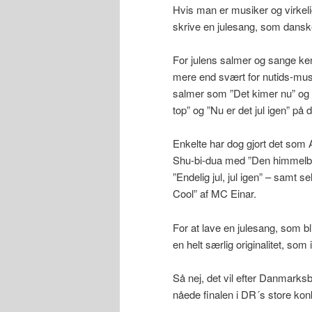
Hvis man er musiker og virkelig
skrive en julesang, som dansker
For julens salmer og sange kend
mere end svært for nutids-mus
salmer som ”Det kimer nu” og ”
top” og ”Nu er det jul igen” på
Enkelte har dog gjort det som
Shu-bi-dua med ”Den himmelblå
”Endelig jul, jul igen” – samt 
Cool” af MC Einar.
For at lave en julesang, som bl
en helt særlig originalitet, so
Så nej, det vil efter Danmarks
nåede finalen i DR´s store ko