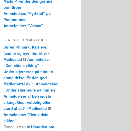
Mads P. vinder den grønne
pointtrøje
Anmeldelse: ”Fyrtøjet” på
Pantomimen
Anmeldelse: “Vaiana”
SENESTE KOMMENTARER
Søren Pilmark: Karriere,
familie og nye filmroller -
Mediested
til
Anmeldelse:
”Den sidste viking”
Under stjernerne på himlen
anmeldelse: Er den god -
Medieportal.dk
til
Anmeldelse:
”Under stjernerne på himlen”
Anmeldelser af Den sidste
viking: God, voldelig eller
værd at se? - Mediested
til
Anmeldelse: ”Den sidste
viking”
Randi Larsen
til
Historien om