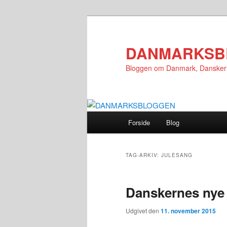
Fortsæt
Fortsæt
til
til
primært
sekundært
DANMARKSB
indhold
indhold
Bloggen om Danmark, Danske
Hovedmenu
Forside
Blog
TAG-ARKIV:
JULESANG
Danskernes nye
Udgivet den
11. november 2015