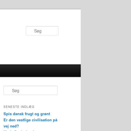
Søg
S
ø
g
SENESTE INDLÆG
Spis dansk frugt og grønt
Er den vestlige civilisation på
vej ned?