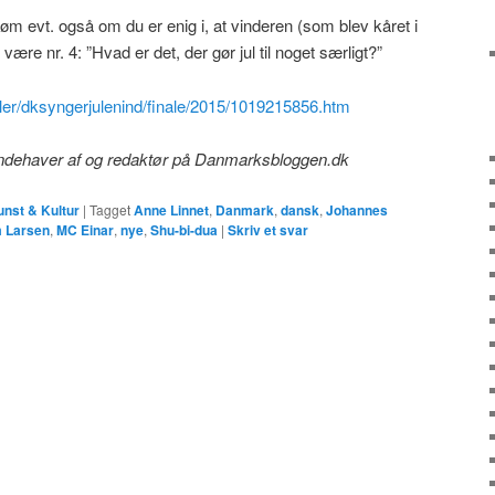
m evt. også om du er enig i, at vinderen (som blev kåret i
 være nr. 4: ”Hvad er det, der gør jul til noget særligt?”
tikler/dksyngerjulenind/finale/2015/1019215856.htm
 indehaver af og redaktør på Danmarksbloggen.dk
nst & Kultur
|
Tagget
Anne Linnet
,
Danmark
,
dansk
,
Johannes
 Larsen
,
MC Einar
,
nye
,
Shu-bi-dua
|
Skriv et svar