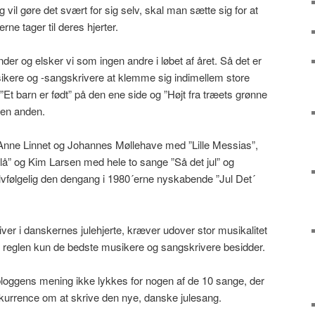
 vil gøre det svært for sig selv, skal man sætte sig for at
ne tager til deres hjerter.
er og elsker vi som ingen andre i løbet af året. Så det er
ikere og -sangskrivere at klemme sig indimellem store
Et barn er født” på den ene side og ”Højt fra træets grønne
 den anden.
 Anne Linnet og Johannes Møllehave med ”Lille Messias”,
” og Kim Larsen med hele to sange ”Så det jul” og
selvfølgelig den dengang i 1980´erne nyskabende ”Jul Det´
iver i danskernes julehjerte, kræver udover stor musikalitet
m i reglen kun de bedste musikere og sangskrivere besidder.
bloggens mening ikke lykkes for nogen af de 10 sange, der
nkurrence om at skrive den nye, danske julesang.