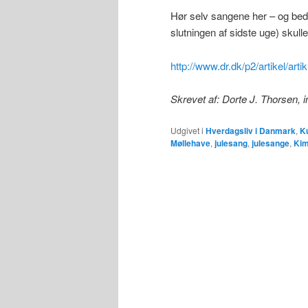
Hør selv sangene her – og bedø
slutningen af sidste uge) skulle
http://www.dr.dk/p2/artikel/ar
Skrevet af: Dorte J. Thorsen,
Udgivet i
Hverdagsliv i Danmark
,
Ku
Møllehave
,
julesang
,
julesange
,
Kim