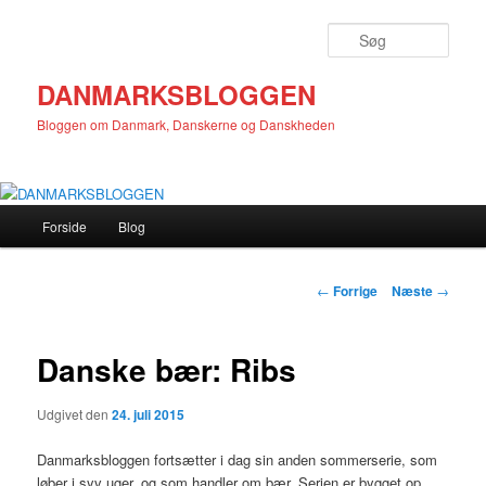
Fortsæt
til
Søg
primært
indhold
DANMARKSBLOGGEN
Bloggen om Danmark, Danskerne og Danskheden
Hovedmenu
Forside
Blog
Indlægsnavigation
←
Forrige
Næste
→
Danske bær: Ribs
Udgivet den
24. juli 2015
Danmarksbloggen fortsætter i dag sin anden sommerserie, som
løber i syv uger, og som handler om bær. Serien er bygget op