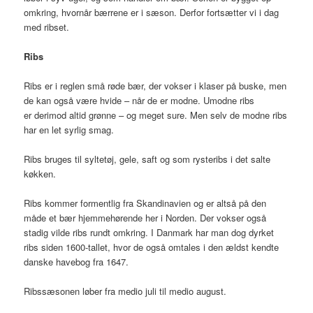
omkring, hvornår bærrene er i sæson. Derfor fortsætter vi i dag
med ribset.
Ribs
Ribs er i reglen små røde bær, der vokser i klaser på buske, men
de kan også være hvide – når de er modne. Umodne ribs
er derimod altid grønne – og meget sure. Men selv de modne ribs
har en let syrlig smag.
Ribs bruges til syltetøj, gele, saft og som rysteribs i det salte
køkken.
Ribs kommer formentlig fra Skandinavien og er altså på den
måde et bær hjemmehørende her i Norden. Der vokser også
stadig vilde ribs rundt omkring. I Danmark har man dog dyrket
ribs siden 1600-tallet, hvor de også omtales i den ældst kendte
danske havebog fra 1647.
Ribssæsonen løber fra medio juli til medio august.