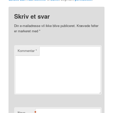
Skriv et svar
Din e-mailadresse vil ikke blive publiceret.
Krævede felter
er markeret med
*
Kommentar
*
*
Navn