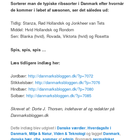
Sorterer man de typiske ribssorter i Danmark efter hvornår
de kommer i løbet af sæsonen, ser det således ud:
Tidlig: Stanza, Rød Hollandsk og Jonkheer van Tets
Middel: Hvid Hollandsk og Rondom
Sen: Blanka (hvid), Rovada, Viktoria (hvid) og Rosetta
Spis, spis, spis …
Læs tidligere indlæg her:
Jordbær:
http://danmarksbloggen.dk/?p=7072
Stikkelsbær:
http://danmarksbloggen.dk/?p=7076
Hindbær:
http://danmarksbloggen.dk/?p=7080
Solbær:
http://danmarksbloggen.dk/?p=7085
Skrevet af: Dorte J. Thorsen, indehaver af og redaktør på
Danmarksbloggen.dk
Dette indlæg blev udgivet i
Danske værdier
,
Hverdagsliv i
Danmark
,
Miljø & Natur
,
Viden & Teknologi
og tagget
Danmark
,
danske bær
,
ribs
,
sommer
af
admin
. Bogmærk
permalinket
.