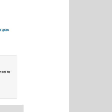
d
,
grøn
,
erne er