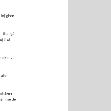
å
lejlighed
til at gå
 til at
ønsker vi
alle
litikere,
 drømme de