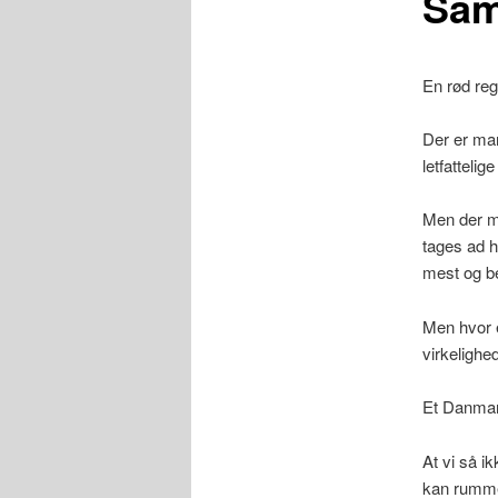
Sam
En rød rege
Der er man
letfattelige
Men der m
tages ad h
mest og b
Men hvor 
virkelighe
Et Danmark
At vi så i
kan rumme