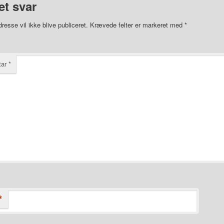
et svar
resse vil ikke blive publiceret.
Krævede felter er markeret med
*
tar
*
*