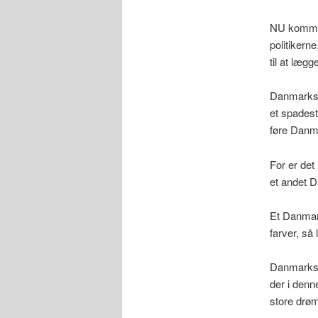
NU kommer 
politikern
til at læg
Danmarksbl
et spadest
føre Danm
For er det
et andet 
Et Danmar
farver, så
Danmarksbl
der i den
store drø