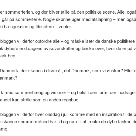
sommerferien, og der bliver stille på den politiske scene. Alle, ogs
e, går på sommerferie. Nogle skønne uger med afslapning – men også 
ge i hængekøjen og filosofere – venter.
oggen vil derfor opfordre alle – og måske især de danske politikere – 
ik dybere end dagens avisoverskrifter og tænke over, hvor de er på vej
ark hen.
 Danmark, der skabes i disse år, dét Danmark, som vi ønsker? Eller 
Danmark?
k med sammenhæng og visioner – og helst i den form, der inddrager 
 landet kan stråle som en anden regnbue.
oggen vil derfor hver onsdag i juli komme med en inspiration til de po
ne skønne sommermåned har tid og rum til at tænke de dybe tanker,
mme.