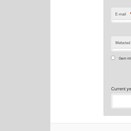
E-mail
Websted
Gem mit
Current 