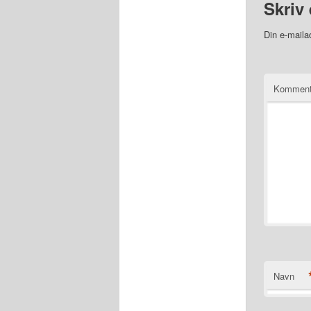
Skriv 
Din e-mailad
Kommen
Navn