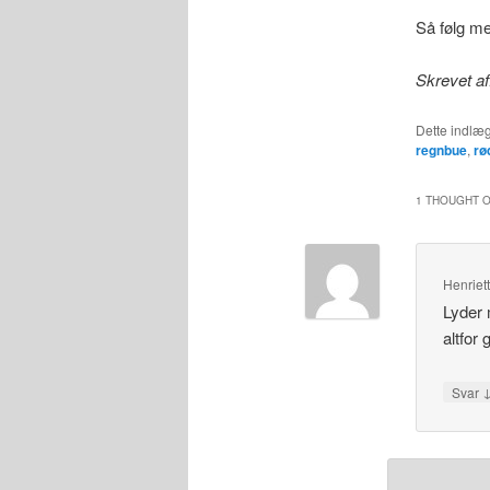
Så følg m
Skrevet af
Dette indlæg
regnbue
,
rø
1 THOUGHT O
Henriet
Lyder 
altfor
Svar