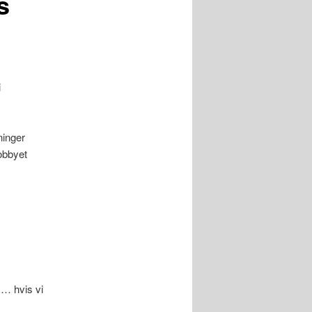
s
i
ninger
obbyet
 … hvis vi