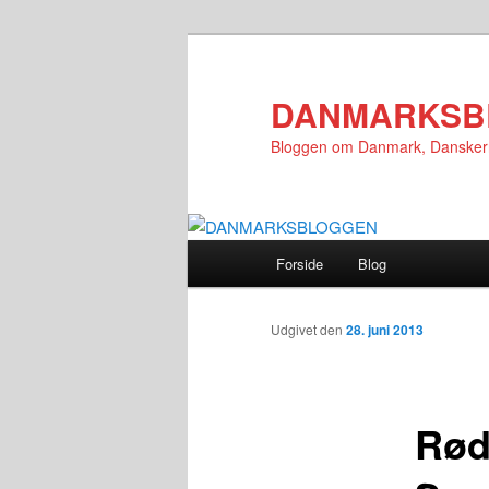
Fortsæt
til
primært
DANMARKSB
indhold
Bloggen om Danmark, Danske
Hovedmenu
Forside
Blog
Udgivet den
28. juni 2013
Rød,