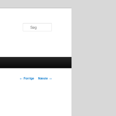
Søg
Indlægsnavigation
←
Forrige
Næste
→