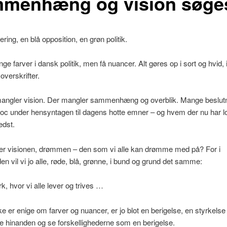
menhæng og vision søge
ring, en blå opposition, en grøn politik.
ge farver i dansk politik, men få nuancer. Alt gøres op i sort og hvid, 
 overskrifter.
angler vision. Der mangler sammenhæng og overblik. Mange beslut
oc under hensyntagen til dagens hotte emner – og hvem der nu har l
edst.
er visionen, drømmen – den som vi alle kan drømme med på? For i
den vil vi jo alle, røde, blå, grønne, i bund og grund det samme:
, hvor vi alle lever og trives …
kke er enige om farver og nuancer, er jo blot en berigelse, en styrkelse
 hinanden og se forskellighederne som en berigelse.