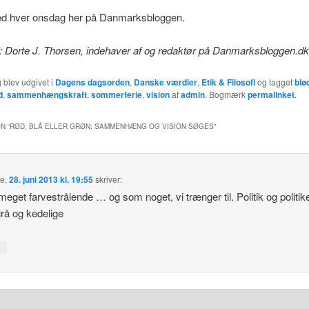
ed hver onsdag her på Danmarksbloggen.
: Dorte J. Thorsen, indehaver af og redaktør på Danmarksbloggen.dk
 blev udgivet i
Dagens dagsorden
,
Danske værdier
,
Etik & Filosofi
og tagget
blø
d
,
sammenhængskraft
,
sommerferie
,
vision
af
admin
. Bogmærk
permalinket
.
N “
RØD, BLÅ ELLER GRØN: SAMMENHÆNG OG VISION SØGES
”
te
,
28. juni 2013 kl. 19:55
skriver:
meget farvestrålende … og som noget, vi trænger til. Politik og politik
 grå og kedelige
↓